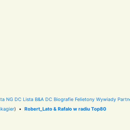
sta NG DC
Lista B&A DC
Biografie
Felietony
Wywiady
Partn
ikagier
) •
Robert_Lato & Rafalo w radiu Top80