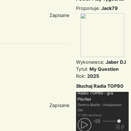
Proponuje:
Jack79
Zapisane
Wykonawca:
Jaber DJ
Tytuł:
My Question
Rok:
2025
Słuchaj Radia TOP80
Radio TOP80 - gra
PiloNet
Zapisane
Dennis Martin - Amazonian
Girl
17 (65) słuchaczy