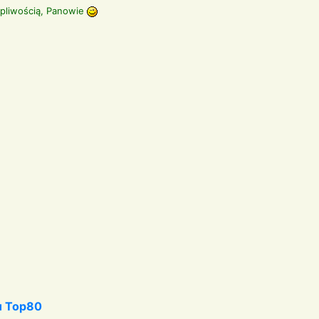
rpliwością, Panowie
iu Top80