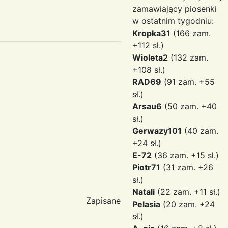
zamawiający piosenki
w ostatnim tygodniu:
Kropka31
(166 zam.
+112 sł.)
Wioleta2
(132 zam.
+108 sł.)
RAD69
(91 zam. +55
sł.)
Arsau6
(50 zam. +40
sł.)
Gerwazy101
(40 zam.
+24 sł.)
E-72
(36 zam. +15 sł.)
Piotr71
(31 zam. +26
sł.)
Natali
(22 zam. +11 sł.)
Zapisane
Pelasia
(20 zam. +24
sł.)