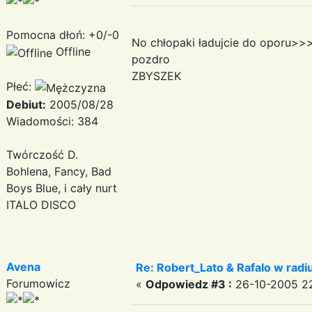
Pomocna dłoń: +0/-0
No chłopaki ładujcie do oporu>>
Offline
pozdro
ZBYSZEK
Płeć:
Debiut:
2005/08/28
Wiadomości: 384
Twórczość D.
Bohlena, Fancy, Bad
Boys Blue, i cały nurt
ITALO DISCO
Avena
Re: Robert_Lato & Rafalo w rad
Forumowicz
«
Odpowiedz #3 :
26-10-2005 22