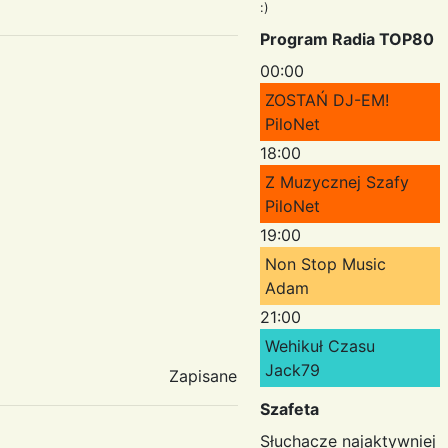
:)
Program Radia TOP80
00:00
ZOSTAŃ DJ-EM!
PiloNet
18:00
Z Muzycznej Szafy
PiloNet
19:00
Non Stop Music
Adam
21:00
Wehikuł Czasu
Jack79
Zapisane
Szafeta
Słuchacze najaktywniej