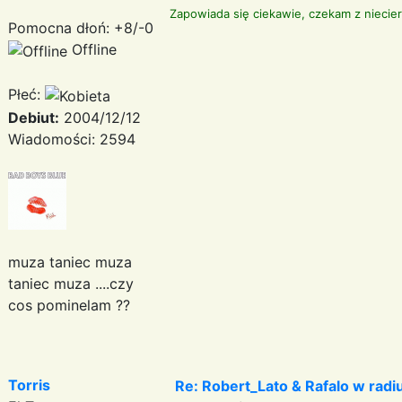
Zapowiada się ciekawie, czekam z niecie
Pomocna dłoń: +8/-0
Offline
Płeć:
Debiut:
2004/12/12
Wiadomości: 2594
muza taniec muza
taniec muza ....czy
cos pominelam ??
Torris
Re: Robert_Lato & Rafalo w rad