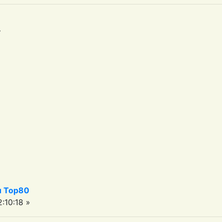
>
iu Top80
:10:18 »