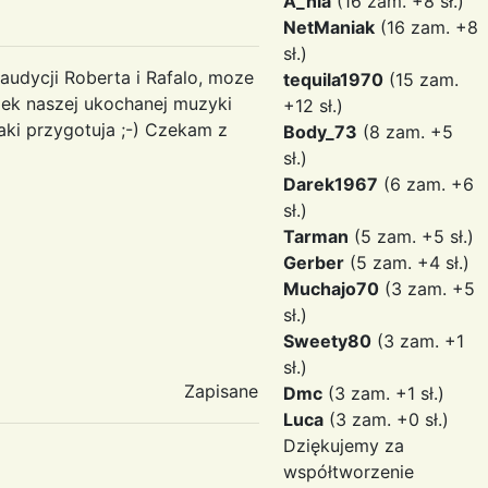
A_nia
(16 zam. +8 sł.)
NetManiak
(16 zam. +8
sł.)
audycji Roberta i Rafalo, moze
tequila1970
(15 zam.
zek naszej ukochanej muzyki
+12 sł.)
paki przygotuja ;-) Czekam z
Body_73
(8 zam. +5
sł.)
Darek1967
(6 zam. +6
sł.)
Tarman
(5 zam. +5 sł.)
Gerber
(5 zam. +4 sł.)
Muchajo70
(3 zam. +5
sł.)
Sweety80
(3 zam. +1
sł.)
Zapisane
Dmc
(3 zam. +1 sł.)
Luca
(3 zam. +0 sł.)
Dziękujemy za
współtworzenie