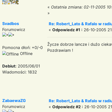
«
Ostatnia zmiana: 02-11-2005 10
»
Svadbos
Re: Robert_Lato & Rafalo w rad
Forumowicz
«
Odpowiedz #1 :
26-10-2005 21:
Žycze dobrze lancze i duźo ciek
Pomocna dłoń: +0/-0
Pozdrawiam !
Offline
Debiut:
2005/06/01
Wiadomości: 1832
ZabaewaZG
Re: Robert_Lato & Rafalo w rad
Forumowicz
«
Odpowiedz #2 :
26-10-2005 21