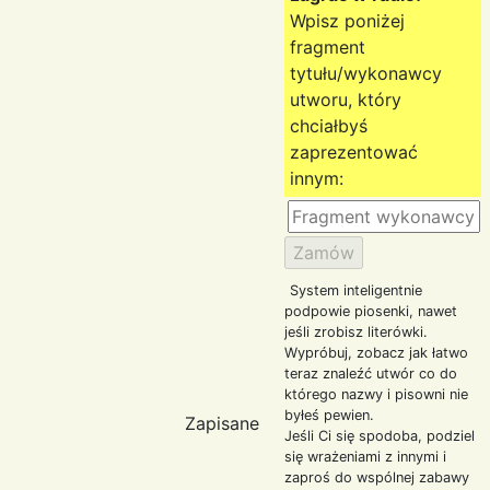
Wpisz poniżej
fragment
tytułu/wykonawcy
utworu, który
chciałbyś
zaprezentować
innym:
System inteligentnie
podpowie piosenki, nawet
jeśli zrobisz literówki.
Wypróbuj, zobacz jak łatwo
teraz znaleźć utwór co do
którego nazwy i pisowni nie
byłeś pewien.
Zapisane
Jeśli Ci się spodoba, podziel
się wrażeniami z innymi i
zaproś do wspólnej zabawy