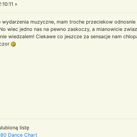
10:11 »
we wydarzenia muzyczne, mam troche przeciekow odnosnie 
 No wiec jedno nas na pewno zaskoczy, a mianowicie zwia
 ja nie wiedzalem! Ciekawe co jeszcze za sensacje nam chlo
eczor
lubioną listę
80 Dance Chart