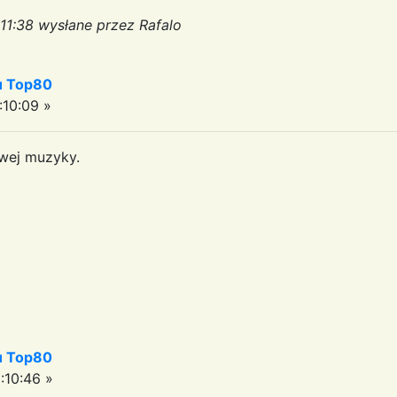
:11:38 wysłane przez Rafalo
iu Top80
10:09 »
awej muzyky.
iu Top80
:10:46 »