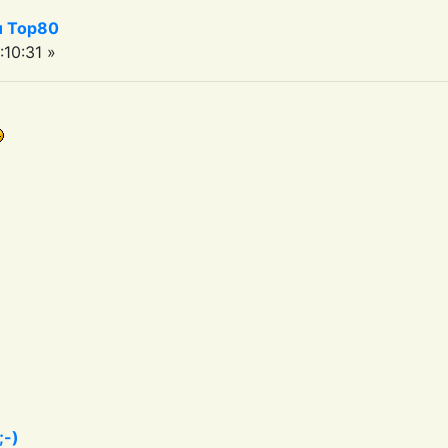
iu Top80
10:31 »
;-)