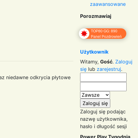
zaawansowane
Porozmawiaj
TOP80 GG: 890
Panel Pozdrowień
Użytkownik
Witamy,
Gość
.
Zaloguj
się
lub
zarejestruj
.
az niedawne odkrycia płytowe
Zaloguj się podając
nazwę użytkownika,
hasło i długość sesji
Power Play Tygodnia