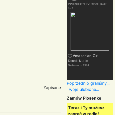
Powered by
© TOP80 AI Player
v1.2
Amazonian Girl
Dennis Martin
Switzerland
1994
Poprzednio graliśmy...
Zapisane
Twoje ulubione...
Zamów Piosenkę
Teraz i Ty możesz
zagrać w radio!