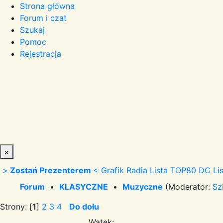
Strona główna
Forum i czat
Szukaj
Pomoc
Rejestracja
×
>
Zostań Prezenterem
<
Grafik Radia
Lista TOP80 DC
Li
Forum
•
KLASYCZNE
•
Muzyczne
(Moderator:
Sz
Strony: [
1
]
2
3
4
Do dołu
Wątek: