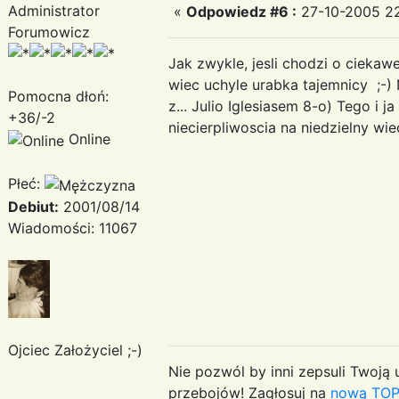
Administrator
«
Odpowiedz #6 :
27-10-2005 22:
Forumowicz
Jak zwykle, jesli chodzi o cieka
wiec uchyle urabka tajemnicy ;-)
Pomocna dłoń:
z... Julio Iglesiasem 8-o) Tego i
+36/-2
niecierpliwoscia na niedzielny wi
Online
Płeć:
Debiut:
2001/08/14
Wiadomości: 11067
Ojciec Założyciel ;-)
Nie pozwól by inni zepsuli Twoją u
przebojów! Zagłosuj na
nową TOP