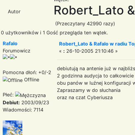
Robert_Lato &
Autor
(Przeczytany 42990 razy)
0 użytkowników i 1 Gość przegląda ten wątek.
Rafalo
Robert_Lato & Rafalo w radiu T
Forumowicz
«
:
26-10-2005 21:10:46 »
debiutują na antenie już w najbliż
Pomocna dłoń: +0/-2
2 godzinna audycja to całkowici
Offline
obu panów w luźnej konfiguracji
Zapraszamy w do słuchania
Płeć:
oraz na czat Cyberiusza
Debiut:
2003/09/23
Wiadomości: 7114