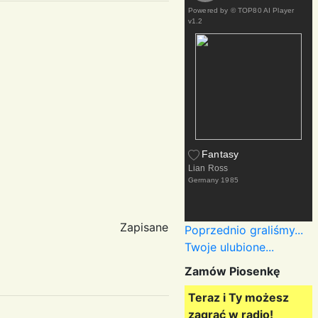
Powered by
© TOP80 AI Player
v1.2
Fantasy
Lian Ross
Germany
1985
Zapisane
Poprzednio graliśmy...
Twoje ulubione...
Zamów Piosenkę
Teraz i Ty możesz
zagrać w radio!