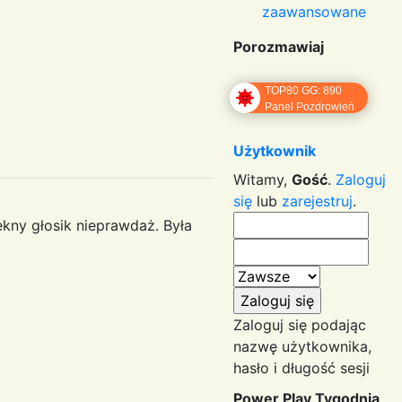
zaawansowane
Porozmawiaj
TOP80 GG: 890
Panel Pozdrowień
Użytkownik
Witamy,
Gość
.
Zaloguj
się
lub
zarejestruj
.
ękny głosik nieprawdaż. Była
Zaloguj się podając
nazwę użytkownika,
hasło i długość sesji
Power Play Tygodnia