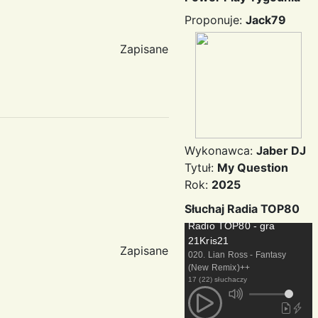
Proponuje:
Jack79
Zapisane
Wykonawca:
Jaber DJ
Tytuł:
My Question
Rok:
2025
Słuchaj Radia TOP80
Radio TOP80 - gra
21Kris21
Zapisane
020. Lian Ross - Fantasy
(New Remix)++
17 (22) słuchaczy