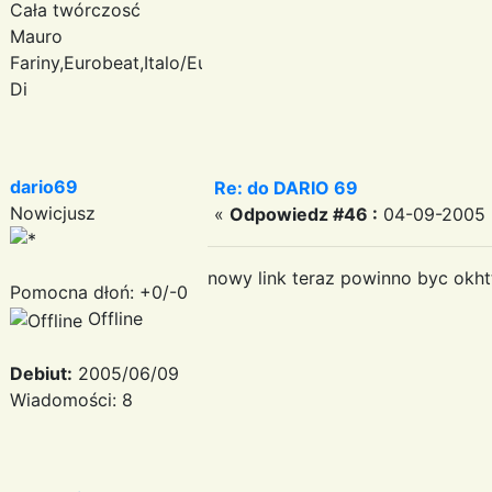
Cała twórczosć
Mauro
Fariny,Eurobeat,Italo/Euro
Di
dario69
Re: do DARIO 69
Nowicjusz
«
Odpowiedz #46 :
04-09-2005 
nowy link teraz powinno byc okht
Pomocna dłoń: +0/-0
Offline
Debiut:
2005/06/09
Wiadomości: 8