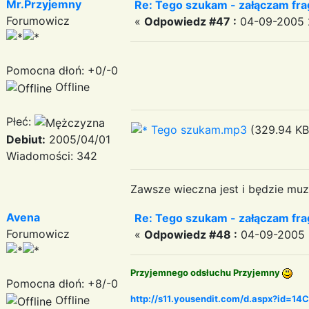
Mr.Przyjemny
Re: Tego szukam - załączam fr
Forumowicz
«
Odpowiedz #47 :
04-09-2005 
Pomocna dłoń: +0/-0
Offline
Płeć:
Tego szukam.mp3
(329.94 KB 
Debiut:
2005/04/01
Wiadomości: 342
Zawsze wieczna jest i będzie muz
Avena
Re: Tego szukam - załączam fr
Forumowicz
«
Odpowiedz #48 :
04-09-2005 
Przyjemnego odsłuchu Przyjemny
Pomocna dłoń: +8/-0
Offline
http://s11.yousendit.com/d.aspx?id