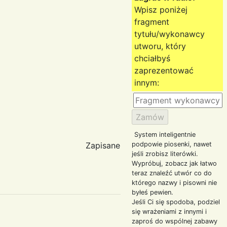
Wpisz poniżej
fragment
tytułu/wykonawcy
utworu, który
chciałbyś
zaprezentować
innym:
System inteligentnie
Zapisane
podpowie piosenki, nawet
jeśli zrobisz literówki.
Wypróbuj, zobacz jak łatwo
teraz znaleźć utwór co do
którego nazwy i pisowni nie
byłeś pewien.
Jeśli Ci się spodoba, podziel
się wrażeniami z innymi i
zaproś do wspólnej zabawy