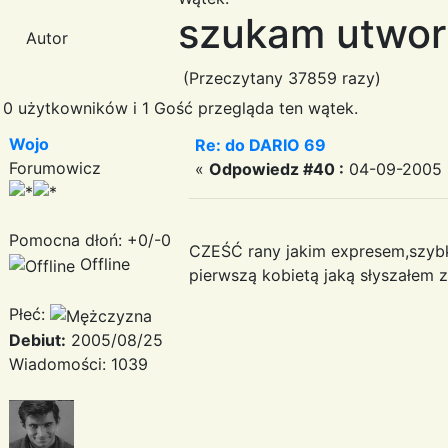
szukam utwor
Autor
(Przeczytany 37859 razy)
0 użytkowników i 1 Gość przegląda ten wątek.
Wojo
Re: do DARIO 69
Forumowicz
«
Odpowiedz #40 :
04-09-2005 1
Pomocna dłoń: +0/-0
CZEŚĆ rany jakim expresem,szybko
Offline
pierwszą kobietą jaką słyszałem
Płeć:
Debiut:
2005/08/25
Wiadomości: 1039