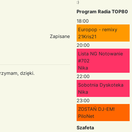
:)
Program Radia TOP80
18:00
Europop - remixy
Zapisane
21Kris21
20:00
Lista NG Notowanie
#702
Nika
rzymam, dzięki.
22:00
Sobotnia Dyskoteka
Nika
23:00
ZOSTAŃ DJ-EM!
PiloNet
Szafeta