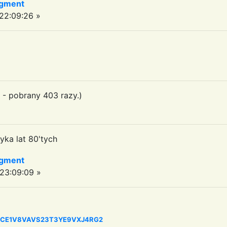
agment
22:09:26 »
- pobrany 403 razy.)
yka lat 80'tych
agment
23:09:09 »
=14CCE1V8VAVS23T3YE9VXJ4RG2