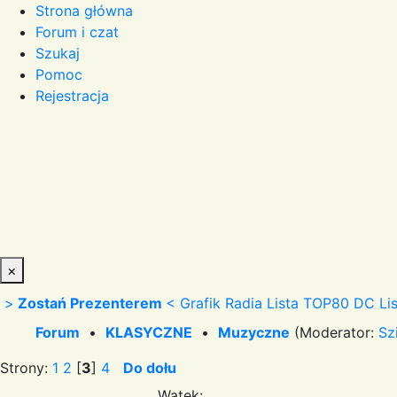
Strona główna
Forum i czat
Szukaj
Pomoc
Rejestracja
×
>
Zostań Prezenterem
<
Grafik Radia
Lista TOP80 DC
Li
Forum
•
KLASYCZNE
•
Muzyczne
(Moderator:
Sz
Strony:
1
2
[
3
]
4
Do dołu
Wątek: