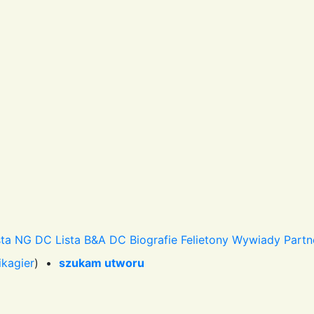
sta NG DC
Lista B&A DC
Biografie
Felietony
Wywiady
Partn
ikagier
) •
szukam utworu