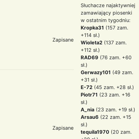
Słuchacze najaktywniej
zamawiający piosenki
w ostatnim tygodniu:
Kropka31
(157 zam.
+114 sł.)
Zapisane
Wioleta2
(137 zam.
+112 sł.)
RAD69
(76 zam. +60
sł.)
Gerwazy101
(49 zam.
+31 sł.)
E-72
(45 zam. +28 sł.)
Piotr71
(23 zam. +16
sł.)
A_nia
(23 zam. +19 sł.)
Arsau6
(22 zam. +15
sł.)
Zapisane
tequila1970
(20 zam.