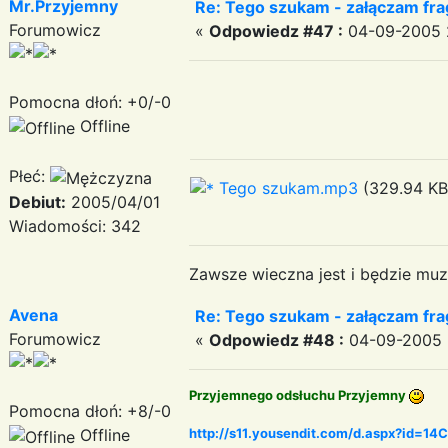
Mr.Przyjemny
Re: Tego szukam - załączam fr
Forumowicz
«
Odpowiedz #47 :
04-09-2005 
Pomocna dłoń: +0/-0
Offline
Płeć:
Tego szukam.mp3
(329.94 KB 
Debiut:
2005/04/01
Wiadomości: 342
Zawsze wieczna jest i będzie muz
Avena
Re: Tego szukam - załączam fr
Forumowicz
«
Odpowiedz #48 :
04-09-2005 
Przyjemnego odsłuchu Przyjemny
Pomocna dłoń: +8/-0
Offline
http://s11.yousendit.com/d.aspx?id