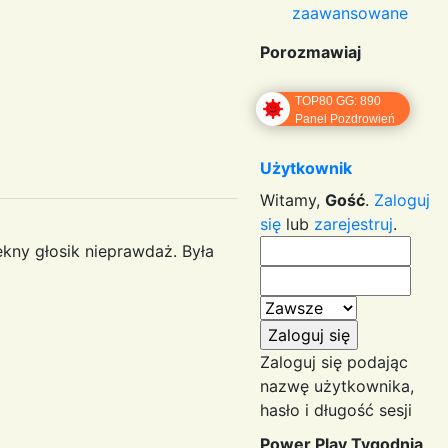
zaawansowane
Porozmawiaj
TOP80 GG: 890
Panel Pozdrowień
Użytkownik
Witamy,
Gość
.
Zaloguj
się
lub
zarejestruj
.
ękny głosik nieprawdaż. Była
Zaloguj się podając
nazwę użytkownika,
hasło i długość sesji
Power Play Tygodnia