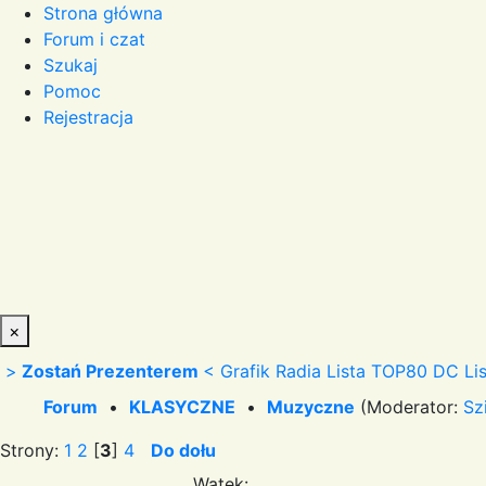
Strona główna
Forum i czat
Szukaj
Pomoc
Rejestracja
×
>
Zostań Prezenterem
<
Grafik Radia
Lista TOP80 DC
Li
Forum
•
KLASYCZNE
•
Muzyczne
(Moderator:
Sz
Strony:
1
2
[
3
]
4
Do dołu
Wątek: