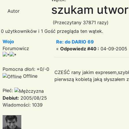
szukam utwor
Autor
(Przeczytany 37871 razy)
0 użytkowników i 1 Gość przegląda ten wątek.
Wojo
Re: do DARIO 69
Forumowicz
«
Odpowiedz #40 :
04-09-2005 1
Pomocna dłoń: +0/-0
CZEŚĆ rany jakim expresem,szybko
Offline
pierwszą kobietą jaką słyszałem
Płeć:
Debiut:
2005/08/25
Wiadomości: 1039