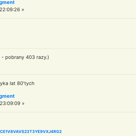
agment
22:09:26 »
- pobrany 403 razy.)
yka lat 80'tych
agment
23:09:09 »
=14CCE1V8VAVS23T3YE9VXJ4RG2