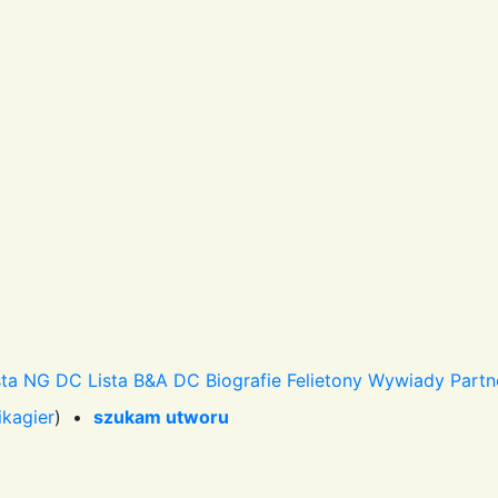
sta NG DC
Lista B&A DC
Biografie
Felietony
Wywiady
Partn
ikagier
) •
szukam utworu