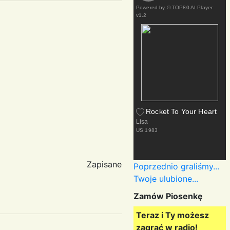
Powered by
© TOP80 AI Player
v1.2
Rocket To Your Heart
Lisa
US
1983
Zapisane
Poprzednio graliśmy...
Twoje ulubione...
Zamów Piosenkę
Teraz i Ty możesz
zagrać w radio!