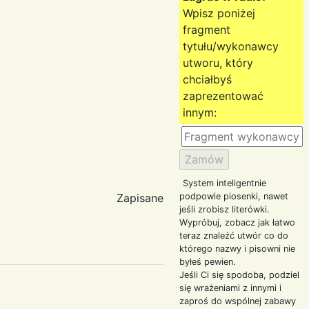
Wpisz poniżej
fragment
tytułu/wykonawcy
utworu, który
chciałbyś
zaprezentować
innym:
System inteligentnie
Zapisane
podpowie piosenki, nawet
jeśli zrobisz literówki.
Wypróbuj, zobacz jak łatwo
teraz znaleźć utwór co do
którego nazwy i pisowni nie
byłeś pewien.
Jeśli Ci się spodoba, podziel
się wrażeniami z innymi i
zaproś do wspólnej zabawy