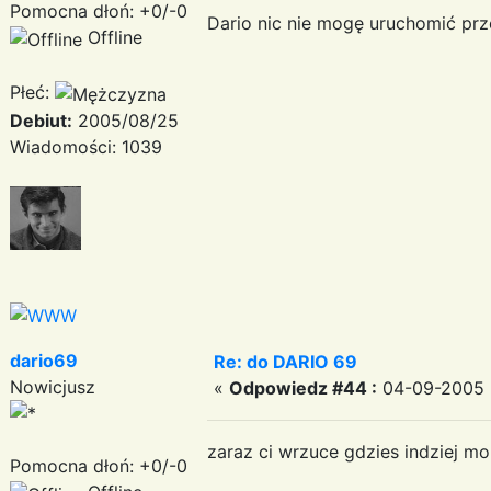
Pomocna dłoń: +0/-0
Dario nic nie mogę uruchomić prze
Offline
Płeć:
Debiut:
2005/08/25
Wiadomości: 1039
dario69
Re: do DARIO 69
Nowicjusz
«
Odpowiedz #44 :
04-09-2005 2
zaraz ci wrzuce gdzies indziej m
Pomocna dłoń: +0/-0