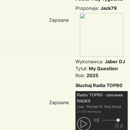
Proponuje:
Jack79
Zapisane
Wykonawca:
Jaber DJ
Tytuł:
My Question
Rok:
2025
Słuchaj Radia TOP80
Radio TOP80 - zamawia
RAD69
Zapisane
Lisa - Rocket To Your Heart
17 (47) słuchaczy