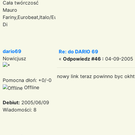
Cała twórczosć
Mauro
Fariny,Eurobeat,Italo/Euro
Di
dario69
Re: do DARIO 69
Nowicjusz
«
Odpowiedz #46 :
04-09-2005 
nowy link teraz powinno byc okht
Pomocna dłoń: +0/-0
Offline
Debiut:
2005/06/09
Wiadomości: 8