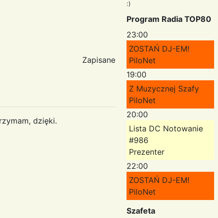
:)
Program Radia TOP80
23:00
ZOSTAŃ DJ-EM!
Zapisane
PiloNet
19:00
Z Muzycznej Szafy
PiloNet
20:00
rzymam, dzięki.
Lista DC Notowanie
#986
Prezenter
22:00
ZOSTAŃ DJ-EM!
PiloNet
Szafeta