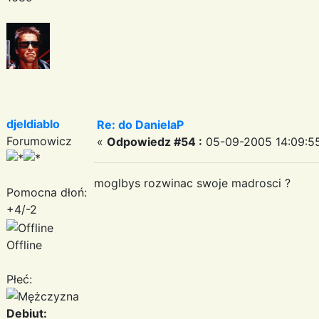
djeldiablo
Re: do DanielaP
Forumowicz
«
Odpowiedz #54 :
05-09-2005 14:09:5
moglbys rozwinac swoje madrosci ?
Pomocna dłoń:
+4/-2
Offline
Płeć:
Debiut: