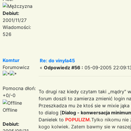
Debiut:
2001/11/27
Wiadomości:
526
Komtur
Re: do vinyla45
Forumowicz
«
Odpowiedz #56 :
05-09-2005 22:09:1
Pomocna dłoń:
To drugi raz kiedy czytam taki ,,mądry"
+0/-0
forum doszli to zamierza zmienić login n
Przeszkadza mu że ktoś sie w mixie jąka
Offline
to dialog [
Dialog - konwersacja minimu
Danielek to
POPULIZM.
Tylko nikomu nie
Debiut:
kogo kolwiek. Zatem bawmy sie w nasze
2005/08/31