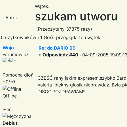
Wątek:
szukam utworu
Autor
(Przeczytany 37875 razy)
0 użytkowników i 1 Gość przegląda ten wątek.
Wojo
Re: do DARIO 69
Forumowicz
«
Odpowiedz #40 :
04-09-2005 19:09:13
Pomocna dłoń:
CZEŚĆ rany jakim expresem,szybko.Bardzo
+0/-0
Valeria ,piękny głosik nieprawdaż. Była p
DISCO.POZDRAWIAM!!
Offline
Płeć:
Debiut: