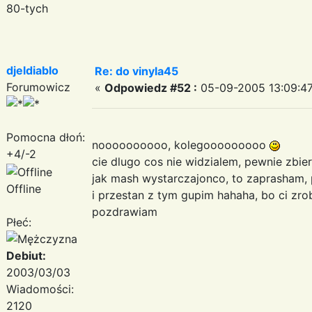
80-tych
djeldiablo
Re: do vinyla45
Forumowicz
«
Odpowiedz #52 :
05-09-2005 13:09:47
Pomocna dłoń:
noooooooooo, kolegooooooooo
+4/-2
cie dlugo cos nie widzialem, pewnie zbier
jak mash wystarczajonco, to zaprasham, 
Offline
i przestan z tym gupim hahaha, bo ci zrob
pozdrawiam
Płeć:
Debiut:
2003/03/03
Wiadomości:
2120