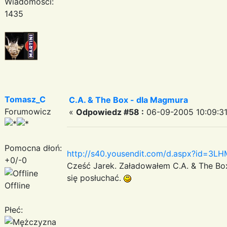
Wiadomości:
1435
Tomasz_C
C.A. & The Box - dla Magmura
Forumowicz
«
Odpowiedz #58 :
06-09-2005 10:09:31
Pomocna dłoń:
http://s40.yousendit.com/d.aspx?id=
+0/-0
Cześć Jarek. Załadowałem C.A. & The Box
się posłuchać.
Offline
Płeć: