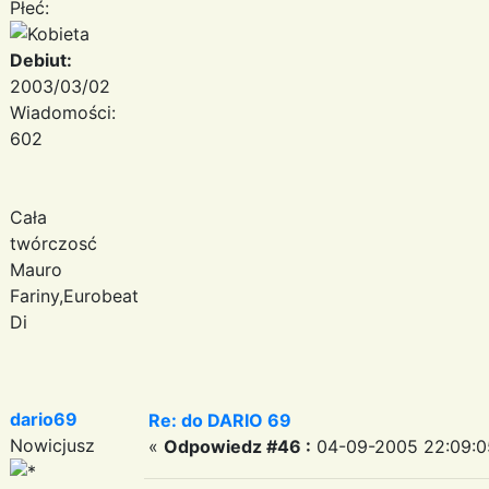
Płeć:
Debiut:
2003/03/02
Wiadomości:
602
Cała
twórczosć
Mauro
Fariny,Eurobeat,Italo/Euro
Di
dario69
Re: do DARIO 69
Nowicjusz
«
Odpowiedz #46 :
04-09-2005 22:09:0