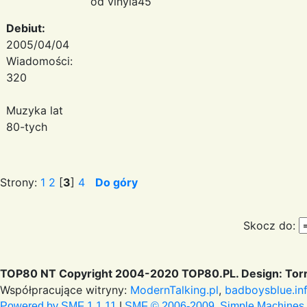
od vinyla45
Debiut:
2005/04/04
Wiadomości:
320
Muzyka lat
80-tych
Strony:
1
2
[
3
]
4
Do góry
Skocz do:
TOP80 NT Copyright 2004-2020 TOP80.PL. Design: Torr
Współpracujące witryny:
ModernTalking.pl
,
badboysblue.in
Powered by SMF 1.1.11
|
SMF © 2006-2009, Simple Machines