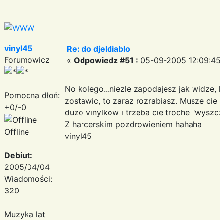
vinyl45
Re: do djeldiablo
Forumowicz
«
Odpowiedz #51 :
05-09-2005 12:09:45
No kolego...niezle zapodajesz jak widze,
Pomocna dłoń:
zostawic, to zaraz rozrabiasz. Musze ci
+0/-0
duzo vinylkow i trzeba cie troche "wyszcz
Z harcerskim pozdrowieniem hahaha
Offline
vinyl45
Debiut:
2005/04/04
Wiadomości:
320
Muzyka lat