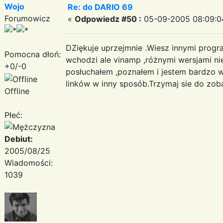
Wojo
Re: do DARIO 69
Forumowicz
«
Odpowiedz #50 :
05-09-2005 08:09:0
DZiękuje uprzejmnie .Wiesz innymi progr
Pomocna dłoń:
wchodzi ale vinamp ,różnymi wersjami ni
+0/-0
posłuchałem ,poznałem i jestem bardzo w
linków w inny sposób.Trzymaj sie do zob
Offline
Płeć:
Debiut:
2005/08/25
Wiadomości:
1039