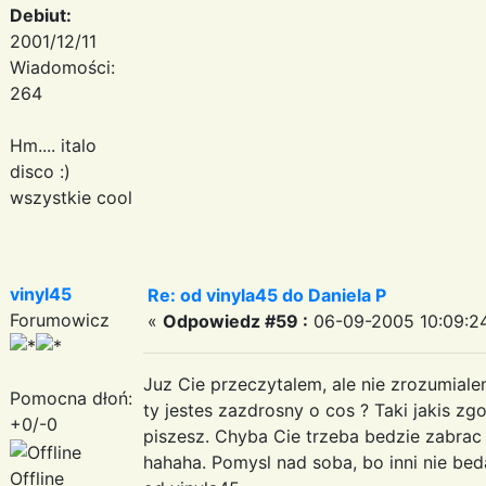
Debiut:
2001/12/11
Wiadomości:
264
Hm.... italo
disco :)
wszystkie cool
vinyl45
Re: od vinyla45 do Daniela P
Forumowicz
«
Odpowiedz #59 :
06-09-2005 10:09:2
Juz Cie przeczytalem, ale nie zrozumialem
Pomocna dłoń:
ty jestes zazdrosny o cos ? Taki jakis zg
+0/-0
piszesz. Chyba Cie trzeba bedzie zabrac 
hahaha. Pomysl nad soba, bo inni nie be
Offline