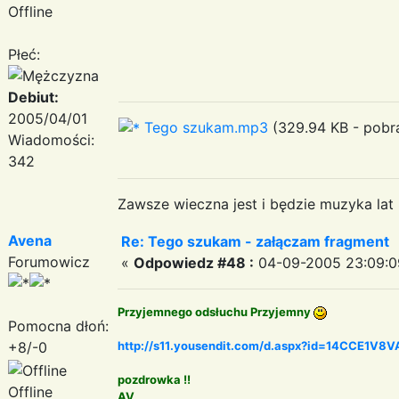
Offline
Płeć:
Debiut:
2005/04/01
Tego szukam.mp3
(329.94 KB - pobra
Wiadomości:
342
Zawsze wieczna jest i będzie muzyka lat
Avena
Re: Tego szukam - załączam fragment
Forumowicz
«
Odpowiedz #48 :
04-09-2005 23:09:0
Przyjemnego odsłuchu Przyjemny
Pomocna dłoń:
+8/-0
http://s11.yousendit.com/d.aspx?id=14CCE1
pozdrowka !!
Offline
AV