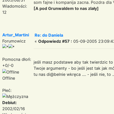
som fajne i kompanija zacna. Pozdra dla 
Wiadomości:
[A pod Grunwaldem to nas zlały]
12
Artur_Martini
Re: do Daniela
Forumowicz
«
Odpowiedz #57 :
05-09-2005 23:09:4
Pomocna dłoń:
jeśli masz podstawe aby tak twierdzic t
+0/-0
Twoje argumenty - bo jeśli jest tak jak 
tu nas di@belnie wkręca .... - jeśli nie, t
Offline
Płeć:
Debiut:
2002/02/16