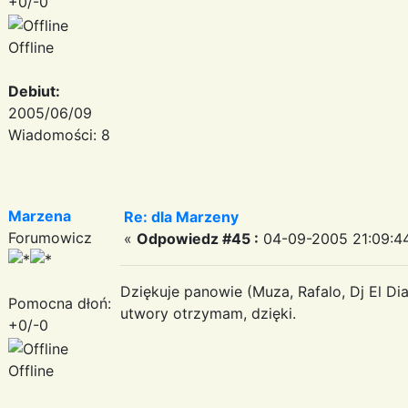
+0/-0
Offline
Debiut:
2005/06/09
Wiadomości: 8
Marzena
Re: dla Marzeny
Forumowicz
«
Odpowiedz #45 :
04-09-2005 21:09:4
Dziękuje panowie (Muza, Rafalo, Dj El Di
Pomocna dłoń:
utwory otrzymam, dzięki.
+0/-0
Offline