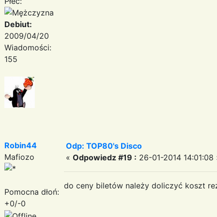
Płeć:
Debiut:
2009/04/20
Wiadomości:
155
Robin44
Odp: TOP80's Disco
Mafiozo
«
Odpowiedz #19 :
26-01-2014 14:01:08 
do ceny biletów należy doliczyć koszt re
Pomocna dłoń:
+0/-0