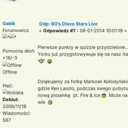
Gabik
Odp: 80's Disco Stars Live
Forumowicz
«
Odpowiedz #7 :
08-01-2014 10:01:19 »
Pierwsze punkty w quizzie przydzielone..
Pomocna dłoń:
Yorku już przygotowywuje się na nasz ita
+18/-3
Offline
Dziękujemy za fotkę Markowi Kołodyńsk
Płeć:
gdzie Ken Laszlo, podczas swego pobyt
nową piosenkę pt. Fire & Ice
Może na p
Debiut:
wie
2008/11/18
Wiadomości:
567