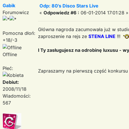
Gabik
Odp: 80's Disco Stars Live
Forumowicz
«
Odpowiedz #6 :
06-01-2014 17:01:28 »
Główna nagroda zacumowała już w stud
Pomocna dłoń:
zaproszenie na rejs ze
STENA LINE
!!!
+18/-3
I Ty zasługujesz na odrobinę luxusu - w
Offline
Płeć:
Zapraszamy na pierwszą część konkursu
Debiut:
2008/11/18
Wiadomości:
567