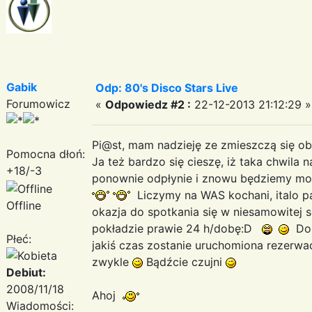
Gabik
Odp: 80's Disco Stars Live
Forumowicz
«
Odpowiedz #2 :
22-12-2013 21:12:29 »
Pi@st, mam nadzieję ze zmieszczą się ob
Pomocna dłoń:
Ja też bardzo się cieszę, iż taka chwila 
+18/-3
ponownie odpłynie i znowu będziemy mogli
Liczymy na WAS kochani, italo p
Offline
okazja do spotkania się w niesamowitej s
pokładzie prawie 24 h/dobę:D
Dok
Płeć:
jakiś czas zostanie uruchomiona rezerwacj
zwykle
Bądźcie czujni
Debiut:
2008/11/18
Ahoj
Wiadomości: