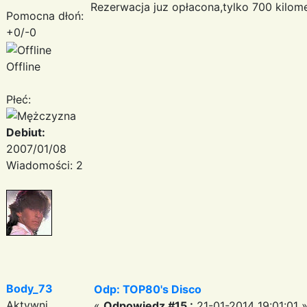
Rezerwacja juz opłacona,tylko 700 kilom
Pomocna dłoń:
+0/-0
Offline
Płeć:
Debiut:
2007/01/08
Wiadomości: 2
Body_73
Odp: TOP80's Disco
Aktywni
«
Odpowiedz #15 :
21-01-2014 19:01:01 