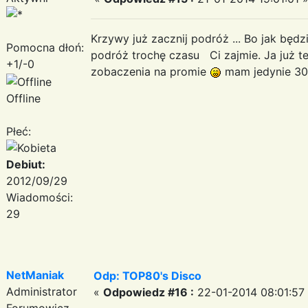
Krzywy już zacznij podróż ... Bo jak będzie
Pomocna dłoń:
podróż trochę czasu Ci zajmie. Ja już te
+1/-0
zobaczenia na promie
mam jedynie 30
Offline
Płeć:
Debiut:
2012/09/29
Wiadomości:
29
NetManiak
Odp: TOP80's Disco
Administrator
«
Odpowiedz #16 :
22-01-2014 08:01:57
Forumowicz