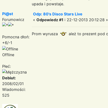
upada i powstaje.
Pi@st
Odp: 80's Disco Stars Live
Forumowicz
«
Odpowiedz #1 :
22-12-2013 20:12:28 »
Prom wyrusza
ależ to prezent pod c
Pomocna dłoń:
+6/-1
Offline
Płeć:
Debiut:
2008/02/01
Wiadomości:
525