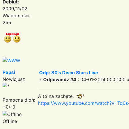
Debiut:
2009/11/02
Wiadomości:
255
Pepsi
Odp: 80's Disco Stars Live
Nowicjusz
«
Odpowiedz #4 :
04-01-2014 00:01:00 
A to na zachęte.
Pomocna dłoń:
https://www.youtube.com/watch?v=Tq0s
+0/-0
Offline