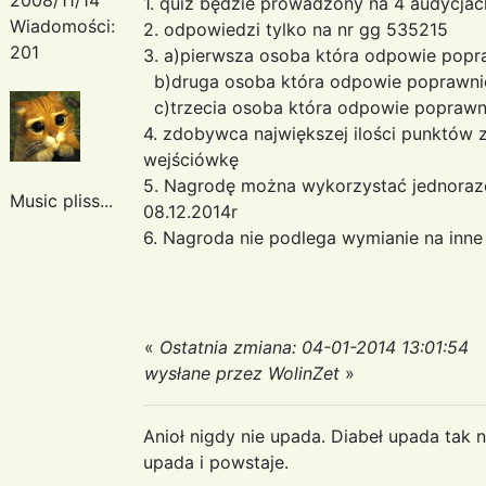
1. quiz będzie prowadzony na 4 audycjac
Wiadomości:
2. odpowiedzi tylko na nr gg 535215
201
3. a)pierwsza osoba która odpowie popr
b)druga osoba która odpowie poprawni
c)trzecia osoba która odpowie popraw
4. zdobywca największej ilości punktów
wejściówkę
5. Nagrodę można wykorzystać jednoraz
Music pliss...
08.12.2014r
6. Nagroda nie podlega wymianie na inn
«
Ostatnia zmiana: 04-01-2014 13:01:54
wysłane przez WolinZet
»
Anioł nigdy nie upada. Diabeł upada tak n
upada i powstaje.