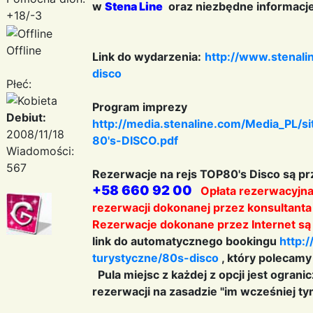
w
Stena Line
oraz niezbędne informacj
+18/-3
Offline
Link do wydarzenia:
http://www.stenali
disco
Płeć:
Program imprezy
Debiut:
http://media.stenaline.com/Media_PL/s
2008/11/18
80's-DISCO.pdf
Wiadomości:
567
Rezerwacje na rejs TOP80's Disco są p
+58 660 92 00
Opłata rezerwacyjna 
rezerwacji dokonanej przez konsultanta 
Rezerwacje dokonane przez Internet są 
link do automatycznego bookingu
http:
turystyczne/80s-disco
, który polecam
Pula miejsc z każdej z opcji jest ogra
rezerwacji na zasadzie "im wcześniej ty