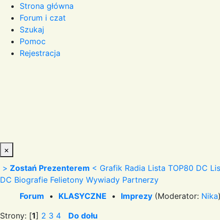
Strona główna
Forum i czat
Szukaj
Pomoc
Rejestracja
×
>
Zostań Prezenterem
<
Grafik Radia
Lista TOP80 DC
Li
DC
Biografie
Felietony
Wywiady
Partnerzy
Forum
•
KLASYCZNE
•
Imprezy
(Moderator:
Nika
Strony: [
1
]
2
3
4
Do dołu