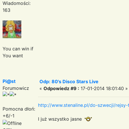
Wiadomości:
163
You can win if
You want
Pi@st
Odp: 80's Disco Stars Live
Forumowicz
«
Odpowiedz #9 :
17-01-2014 18:01:40 »
http://www.stenaline.pl/do-szwecji/rejsy
Pomocna dłoń:
+6/-1
I już wszystko jasne