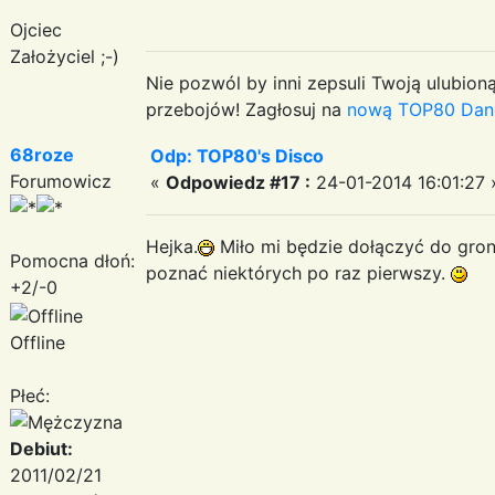
Ojciec
Założyciel ;-)
Nie pozwól by inni zepsuli Twoją ulubioną
przebojów! Zagłosuj na
nową TOP80 Dan
68roze
Odp: TOP80's Disco
Forumowicz
«
Odpowiedz #17 :
24-01-2014 16:01:27 
Hejka.
Miło mi będzie dołączyć do gro
Pomocna dłoń:
poznać niektórych po raz pierwszy.
+2/-0
Offline
Płeć:
Debiut:
2011/02/21