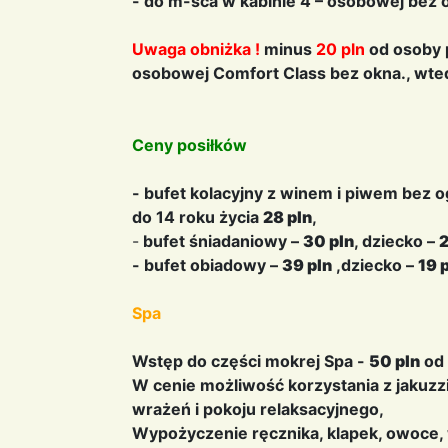
- do m-sca w kabinie 4 – osobowej bez 
Uwaga obniżka !
minus
20 pln
od osoby 
osobowej Comfort Class bez okna., w
Ceny posiłków
- bufet kolacyjny z winem i piwem bez 
do 14 roku życia
28 pln
,
-
bufet śniadaniowy –
30 pln
, dziecko –
2
- bufet obiadowy –
39 pln
,dziecko –
19 
Spa
Wstęp do części mokrej Spa -
50 pln
od 
W cenie możliwość korzystania z jakuzz
wrażeń i pokoju relaksacyjnego,
Wypożyczenie ręcznika, klapek, owoce, 