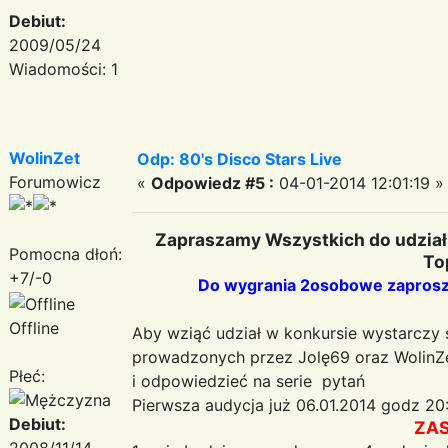
Debiut:
2009/05/24
Wiadomości: 1
WolinZet
Odp: 80's Disco Stars Live
Forumowicz
«
Odpowiedz #5 :
04-01-2014 12:01:19 »
Zapraszamy Wszystkich do udział
Pomocna dłoń:
To
+7/-0
Do wygrania 2osobowe zaprosze
Offline
Aby wziąć udział w konkursie wystarczy 
prowadzonych przez Jolę69 oraz WolinZe
Płeć:
i odpowiedzieć na serie pytań
Pierwsza audycja już 06.01.2014 godz 20
Debiut:
ZA
2008/11/14