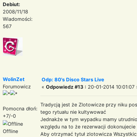
Debiut:
2008/11/18
Wiadomości:
567
WolinZet
Odp: 80's Disco Stars Live
Forumowicz
«
Odpowiedz #13 :
20-01-2014 10:01:07 
Tradycją jest że Zlotowicze przy niku po
Pomocna dłoń:
tego rytuału nie kultywować
+7/-0
Jednakże w tym wypadku mamy utrudnion
względu na to że rezerwacji dokonujecie
Offline
Aby otrzymać tytuł zlotowicza Wszystkich