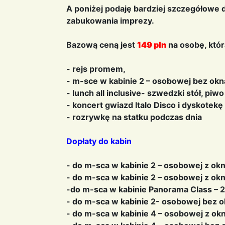
A poniżej podaję bardziej szczegółowe
zabukowania
imprezy.
Bazową ceną jest
149 pln
na osobę, któr
- rejs promem,
- m-sce w kabinie 2 – osobowej bez okna
- lunch all inclusive- szwedzki stół, piw
- koncert gwiazd Italo Disco i dyskotekę
- rozrywkę na statku podczas dnia
Dopłaty do kabin
- do m-sca w kabinie 2 – osobowej z ok
- do m-sca w kabinie 2 – osobowej z o
-do m-sca w kabinie Panorama Class – 2
- do m-sca w kabinie 2- osobowej bez 
- do m-sca w kabinie 4 – osobowej z o