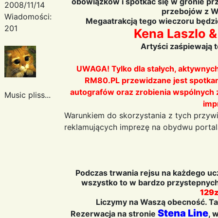
obowiązków i spotkać się w gronie przy
2008/11/14
przebojów z W
Wiadomości:
Megaatrakcją tego wieczoru będzie
201
Kena Laszlo &
Artyści zaśpiewają t
UWAGA! Tylko dla stałych, aktywnyc
RM80.PL przewidzane jest spotkani
autografów oraz zrobienia wspólnych z
Music pliss...
imp
Warunkiem do skorzystania z tych przywi
reklamujących imprezę na obydwu portal
Podczas trwania rejsu na każdego ucz
wszystko to w bardzo przystepnych
129z
Liczymy na Waszą obecność. Tak
Stena Line
Rezerwacja na stronie
, 