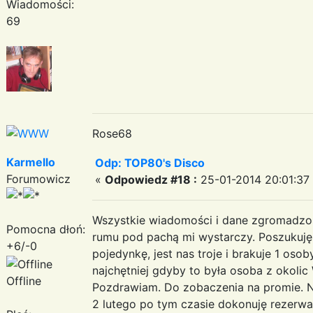
Wiadomości:
69
Rose68
Karmello
Odp: TOP80's Disco
Forumowicz
«
Odpowiedz #18 :
25-01-2014 20:01:37
Wszystkie wiadomości i dane zgromadzon
Pomocna dłoń:
rumu pod pachą mi wystarczy. Poszukuj
+6/-0
pojedynkę, jest nas troje i brakuje 1 oso
najchętniej gdyby to była osoba z okolic 
Offline
Pozdrawiam. Do zobaczenia na promie. N
2 lutego po tym czasie dokonuję rezerwac