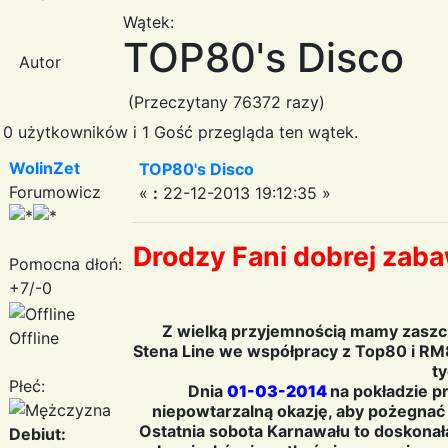
Wątek:
TOP80's Disco
Autor
(Przeczytany 76372 razy)
0 użytkowników i 1 Gość przegląda ten wątek.
WolinZet
TOP80's Disco
Forumowicz
«
:
22-12-2013 19:12:35 »
Drodzy Fani dobrej zaba
Pomocna dłoń:
+7/-0
Z wielką przyjemnością mamy zaszczy
Offline
Stena Line we współpracy z Top80 i RM80
ty
Płeć:
Dnia
01-03-2014
na pokładzie pr
niepowtarzalną okazję, aby pożegnać
Ostatnia sobota Karnawału to doskonał
Debiut: