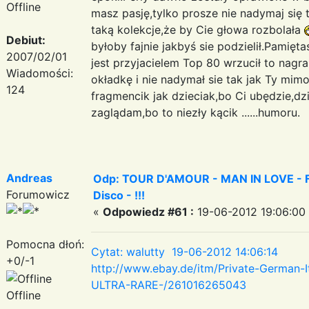
Offline
masz pasję,tylko prosze nie nadymaj się
taką kolekcje,że by Cie głowa rozbolała
Debiut:
byłoby fajnie jakbyś sie podzielił.Pamięt
2007/02/01
jest przyjacielem Top 80 wrzucił to nagr
Wiadomości:
okładkę i nie nadymał sie tak jak Ty mimo
124
fragmencik jak dzieciak,bo Ci ubędzie,d
zaglądam,bo to niezły kącik ......humoru.
Andreas
Odp: TOUR D'AMOUR - MAN IN LOVE - Fa
Forumowicz
Disco - !!!
«
Odpowiedz #61 :
19-06-2012 19:06:00
Pomocna dłoń:
Cytat: walutty 19-06-2012 14:06:14
+0/-1
http://www.ebay.de/itm/Private-German-
ULTRA-RARE-/261016265043
Offline