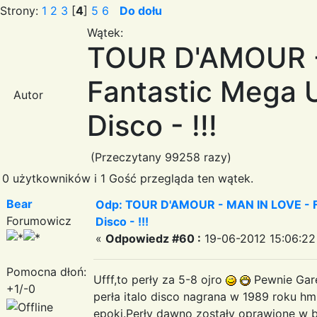
Strony:
1
2
3
[
4
]
5
6
Do dołu
Wątek:
TOUR D'AMOUR -
Fantastic Mega Ul
Autor
Disco - !!!
(Przeczytany 99258 razy)
0 użytkowników i 1 Gość przegląda ten wątek.
Bear
Odp: TOUR D'AMOUR - MAN IN LOVE - Fa
Forumowicz
Disco - !!!
«
Odpowiedz #60 :
19-06-2012 15:06:22
Pomocna dłoń:
Ufff,to perły za 5-8 ojro
Pewnie Gare
+1/-0
perła italo disco nagrana w 1989 roku h
epoki.Perły dawno zostały oprawione w bi