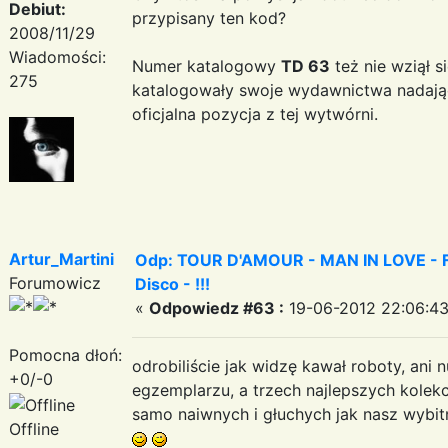
Debiut:
przypisany ten kod?
2008/11/29
Wiadomości:
Numer katalogowy
TD 63
też nie wziął s
275
katalogowały swoje wydawnictwa nadając
oficjalna pozycja z tej wytwórni.
Artur_Martini
Odp: TOUR D'AMOUR - MAN IN LOVE - Fa
Forumowicz
Disco - !!!
«
Odpowiedz #63 :
19-06-2012 22:06:43
Pomocna dłoń:
odrobiliście jak widzę kawał roboty, ani
+0/-0
egzemplarzu, a trzech najlepszych kolekc
samo naiwnych i głuchych jak nasz wybit
Offline