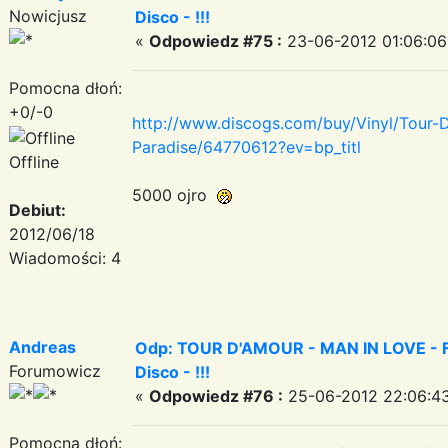
Nowicjusz
Disco - !!!
«
Odpowiedz #75 :
23-06-2012 01:06:06
Pomocna dłoń:
+0/-0
http://www.discogs.com/buy/Vinyl/Tour
Paradise/64770612?ev=bp_titl
Offline
5000 ojro
Debiut:
2012/06/18
Wiadomości: 4
Andreas
Odp: TOUR D'AMOUR - MAN IN LOVE - Fa
Forumowicz
Disco - !!!
«
Odpowiedz #76 :
25-06-2012 22:06:43
Pomocna dłoń: