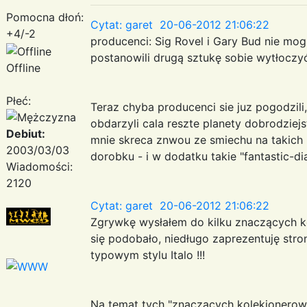
Pomocna dłoń:
Cytat: garet 20-06-2012 21:06:22
+4/-2
producenci: Sig Rovel i Gary Bud nie mogl
postanowili drugą sztukę sobie wytłoczyć 
Offline
Płeć:
Teraz chyba producenci sie juz pogodzili,
obdarzyli cala reszte planety dobrodziej
Debiut:
mnie skreca znwou ze smiechu na takich 
2003/03/03
dorobku - i w dodatku takie "fantastic-di
Wiadomości:
2120
Cytat: garet 20-06-2012 21:06:22
Zgrywkę wysłałem do kilku znaczących ko
się podobało, niedługo zaprezentuję stro
typowym stylu Italo !!!
Na temat tych "znaczacych kolekjonerow 