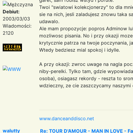
Twoi "swiatowi kolekcjonerzy" to dla mni
Debiut:
sie na nich, jesli zaladujesz znowu taka sa
2003/03/03
udawalo.
Wiadomości:
Ale mam propozycje: popros Adminow lu
2120
mozliwosc pisania. No i przy okazji moz
krytycznie patrza na twoje poczynania, ja
Wtedy bedziesz mial spokoj i idylle.
A przy okazji: zwroc uwage na nagla poc
niby-perelki. Tylko tam, gdzie wypowiada
osoba), osiagasz rekordy - reszta to sro
wdzieczny, ze cie zaszczycamy naszymi o
www.danceanddisco.net
walutty
Re: TOUR D'AMOUR - MAN IN LOVE - Fant