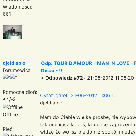
Wiadomości:
661
djeldiablo
Odp: TOUR D'AMOUR - MAN IN LOVE - Fa
Forumowicz
Disco - !!!
«
Odpowiedz #72 :
21-06-2012 11:06:20 
Pomocna dłoń:
Cytat: garet 21-06-2012 11:06:10
+4/-2
djeldiablo
Offline
Mam do Ciebie wielką prośbę, nie wypowia
tak oceniasz kogoś, kto chce zaprezent
Płeć:
widzę że wolisz piekło niż spokój między l