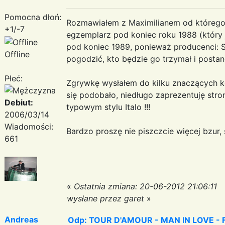
Pomocna dłoń:
Rozmawiałem z Maximilianem od którego,
+1/-7
egzemplarz pod koniec roku 1988 (który j
pod koniec 1989, ponieważ producenci: Si
Offline
pogodzić, kto będzie go trzymał i postano
Płeć:
Zgrywkę wysłałem do kilku znaczących ko
się podobało, niedługo zaprezentuję stro
Debiut:
typowym stylu Italo !!!
2006/03/14
Wiadomości:
Bardzo proszę nie piszczcie więcej bzur, 
661
«
Ostatnia zmiana: 20-06-2012 21:06:11
wysłane przez garet
»
Andreas
Odp: TOUR D'AMOUR - MAN IN LOVE - Fa