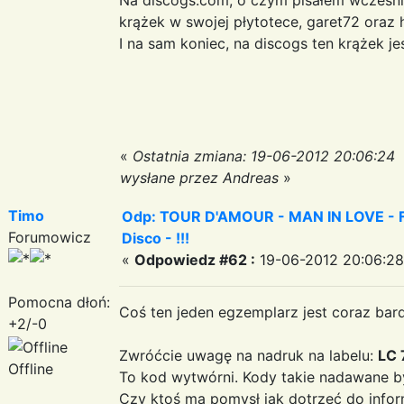
krążek w swojej płytotece, garet72 oraz
I na sam koniec, na discogs ten krążek 
«
Ostatnia zmiana: 19-06-2012 20:06:24
wysłane przez Andreas
»
Timo
Odp: TOUR D'AMOUR - MAN IN LOVE - Fa
Forumowicz
Disco - !!!
«
Odpowiedz #62 :
19-06-2012 20:06:28
Pomocna dłoń:
Coś ten jeden egzemplarz jest coraz bar
+2/-0
Zwróćcie uwagę na nadruk na labelu:
LC 
Offline
To kod wytwórni. Kody takie nadawane b
Czy ktoś ma pomysł jak dotrzeć do informa