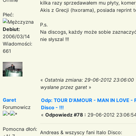
kilka razy sprzedawałem mu płyty, komerc
Akis z Grecji (hxorama), posiada reprint t
Płeć:
P.s.
Debiut:
Na discogs, każdy może sobie zaznaczyć p
2006/03/14
nie słyszal !!!
Wiadomości:
661
«
Ostatnia zmiana: 29-06-2012 23:06:00
wysłane przez garet
»
Garet
Odp: TOUR D'AMOUR - MAN IN LOVE - Fa
Forumowicz
Disco - !!!
«
Odpowiedz #78 :
29-06-2012 23:06:54
Pomocna dłoń:
Andreas & wszyscy fani Italo Disco: