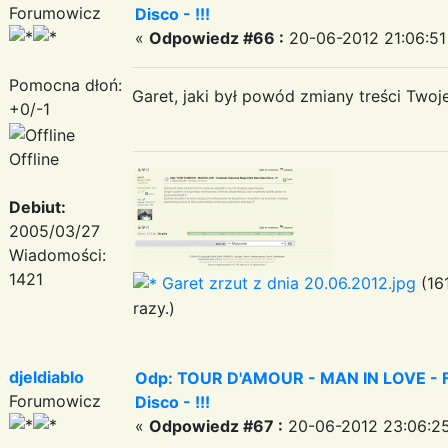
Forumowicz
Disco - !!!
«
Odpowiedz #66 :
20-06-2012 21:06:51
Pomocna dłoń:
Garet, jaki był powód zmiany treści Two
+0/-1
Offline
Debiut:
2005/03/27
Wiadomości:
1421
Garet zrzut z dnia 20.06.2012.jpg
(16
razy.)
djeldiablo
Odp: TOUR D'AMOUR - MAN IN LOVE - Fa
Forumowicz
Disco - !!!
«
Odpowiedz #67 :
20-06-2012 23:06:25