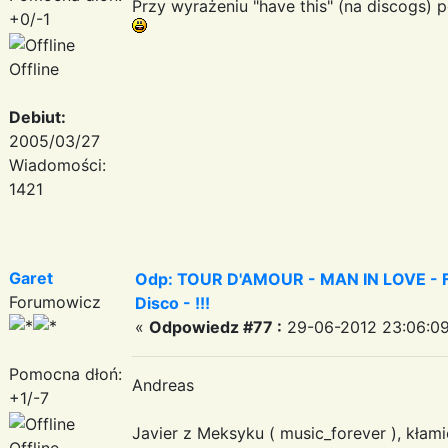
Przy wyrażeniu "have this" (na discogs) p
+0/-1
Offline
Debiut:
2005/03/27
Wiadomości:
1421
Garet
Odp: TOUR D'AMOUR - MAN IN LOVE - Fa
Forumowicz
Disco - !!!
«
Odpowiedz #77 :
29-06-2012 23:06:09
Pomocna dłoń:
Andreas
+1/-7
Javier z Meksyku ( music_forever ), kłami
Offline