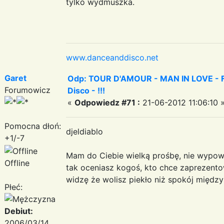
tylko wydmuszka.
www.danceanddisco.net
Garet
Odp: TOUR D'AMOUR - MAN IN LOVE - Fa
Forumowicz
Disco - !!!
«
Odpowiedz #71 :
21-06-2012 11:06:10 
Pomocna dłoń:
djeldiablo
+1/-7
Mam do Ciebie wielką prośbę, nie wypowia
Offline
tak oceniasz kogoś, kto chce zaprezent
widzę że wolisz piekło niż spokój między l
Płeć:
Debiut:
2006/03/14