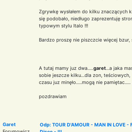
Zgrywkę wysłałem do kilku znaczących ko
się podobało, niedługo zaprezentuję stro
typowym stylu Italo !!!
Bardzo proszę nie piszczcie więcej bzur, 
A tutaj mamy juz dwa.....
garet
...a jaka m
sobie jeszcze kilku...dla zon, teściowych
czasu juz minęło.....mogą nie pamiętac.....
pozdrawiam
Garet
Odp: TOUR D'AMOUR - MAN IN LOVE - Fa
Forumowicz
Disco - !!!