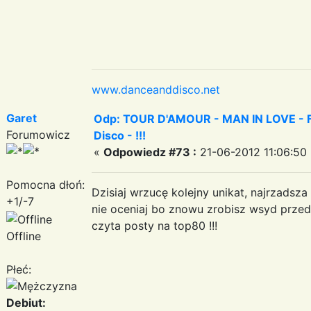
www.danceanddisco.net
Garet
Odp: TOUR D'AMOUR - MAN IN LOVE - Fa
Forumowicz
Disco - !!!
«
Odpowiedz #73 :
21-06-2012 11:06:50 
Pomocna dłoń:
Dzisiaj wrzucę kolejny unikat, najrzadsz
+1/-7
nie oceniaj bo znowu zrobisz wsyd przed
czyta posty na top80 !!!
Offline
Płeć:
Debiut: