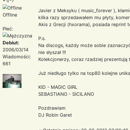
+1/-7
Javier z Meksyku ( music_forever ), kłami
Offline
kilka razy sprzedawałem mu płyty, komer
Akis z Grecji (hxorama), posiada reprint 
Płeć:
P.s.
Debiut:
Na discogs, każdy może sobie zaznaczyć p
2006/03/14
nie słyszał !!!
Wiadomości:
Kolekcjonerzy, coraz rzadziej prezentują 
661
Już niedługo tylko na top80 kolejne unikat
KID - MAGIC GIRL
SEBASTIANO - SICILANO
Pozdrawiam
DJ Robin Garet