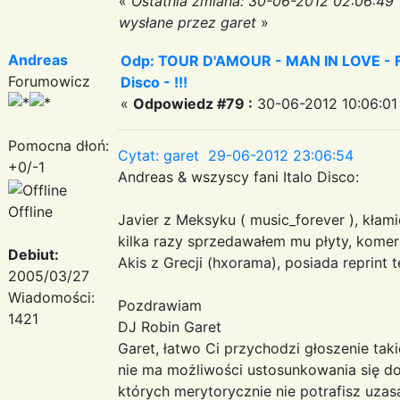
«
Ostatnia zmiana: 30-06-2012 02:06:49
wysłane przez garet
»
Andreas
Odp: TOUR D'AMOUR - MAN IN LOVE - Fa
Forumowicz
Disco - !!!
«
Odpowiedz #79 :
30-06-2012 10:06:01
Pomocna dłoń:
Cytat: garet 29-06-2012 23:06:54
+0/-1
Andreas & wszyscy fani Italo Disco:
Offline
Javier z Meksyku ( music_forever ), kłami
kilka razy sprzedawałem mu płyty, komer
Debiut:
Akis z Grecji (hxorama), posiada reprint 
2005/03/27
Wiadomości:
Pozdrawiam
1421
DJ Robin Garet
Garet, łatwo Ci przychodzi głoszenie taki
nie ma możliwości ustosunkowania się do 
których merytorycznie nie potrafisz uzas