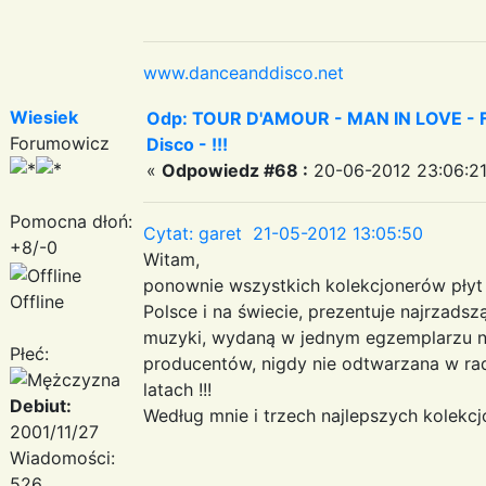
www.danceanddisco.net
Wiesiek
Odp: TOUR D'AMOUR - MAN IN LOVE - Fa
Forumowicz
Disco - !!!
«
Odpowiedz #68 :
20-06-2012 23:06:21
Pomocna dłoń:
Cytat: garet 21-05-2012 13:05:50
+8/-0
Witam,
ponownie wszystkich kolekcjonerów płyt
Offline
Polsce i na świecie, prezentuje najrzadszą
muzyki, wydaną w jednym egzemplarzu na
Płeć:
producentów, nigdy nie odtwarzana w rad
latach !!!
Debiut:
Według mnie i trzech najlepszych kolekcjon
2001/11/27
Wiadomości:
526