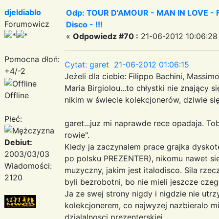
djeldiablo
Odp: TOUR D'AMOUR - MAN IN LOVE - Fa
Forumowicz
Disco - !!!
«
Odpowiedz #70 :
21-06-2012 10:06:28
Pomocna dłoń:
Cytat: garet 21-06-2012 01:06:15
+4/-2
Jeżeli dla ciebie: Filippo Bachini, Massim
Maria Birgiolou...to chłystki nie znający si
Offline
nikim w świecie kolekcjonerów, dziwie się
Płeć:
garet...juz mi naprawde rece opadaja. To
rowie".
Debiut:
Kiedy ja zaczynalem prace grajka dysko
2003/03/03
po polsku PREZENTER), nikomu nawet sie 
Wiadomości:
muzyczny, jakim jest italodisco. Sila rze
2120
byli bezrobotni, bo nie mieli jeszcze cz
Ja ze swej strony nigdy i nigdzie nie ut
kolekcjonerem, co najwyzej nazbieralo mi
dzialalnosci prezenterskiej.