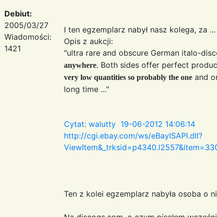
Debiut:
2005/03/27
I ten egzemplarz nabył nasz kolega, za ..
Wiadomości:
Opis z aukcji:
1421
"ultra rare and obscure German italo-dis
. Both sides offer perfect produ
anywhere
and on
very low quantities so probably the one
long time ..."
Cytat: walutty 19-06-2012 14:06:14
http://cgi.ebay.com/ws/eBayISAPI.dll?
ViewItem&_trksid=p4340.l2557&item=
Ten z kolei egzemplarz nabyła osoba o ni
Na discogs.com, o czym pisałem wcześnie