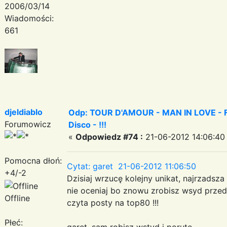
2006/03/14
Wiadomości:
661
djeldiablo
Odp: TOUR D'AMOUR - MAN IN LOVE - Fa
Forumowicz
Disco - !!!
«
Odpowiedz #74 :
21-06-2012 14:06:40
Pomocna dłoń:
Cytat: garet 21-06-2012 11:06:50
+4/-2
Dzisiaj wrzucę kolejny unikat, najrzadsz
nie oceniaj bo znowu zrobisz wsyd przed
Offline
czyta posty na top80 !!!
Płeć:
garet, sam robisz wstyd i porute.