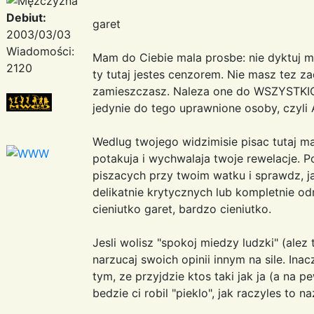
Debiut:
garet
2003/03/03
Wiadomości:
Mam do Ciebie mala prosbe: nie dyktuj mi
2120
ty tutaj jestes cenzorem. Nie masz tez z
zamieszczasz. Naleza one do WSZYSTKI
jedynie do tego uprawnione osoby, czyli
Wedlug twojego widzimisie pisac tutaj ma
potakuja i wychwalaja twoje rewelacje. P
piszacych przy twoim watku i sprawdz, ja
delikatnie krytycznych lub kompletnie 
cieniutko garet, bardzo cieniutko.
Jesli wolisz "spokoj miedzy ludzki" (alez 
narzucaj swoich opinii innym na sile. Ina
tym, ze przyjdzie ktos taki jak ja (a na 
bedzie ci robil "pieklo", jak raczyles to n