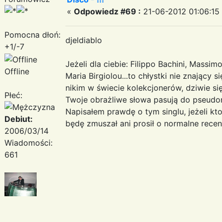
«
Odpowiedz #69 :
21-06-2012 01:06:15
Pomocna dłoń:
djeldiablo
+1/-7
Jeżeli dla ciebie: Filippo Bachini, Massim
Offline
Maria Birgiolou...to chłystki nie znający si
nikim w świecie kolekcjonerów, dziwie się
Płeć:
Twoje obrażliwe słowa pasują do pseudo
Napisałem prawdę o tym singlu, jeżeli kto
Debiut:
będę zmuszał ani prosił o normalne recen
2006/03/14
Wiadomości:
661