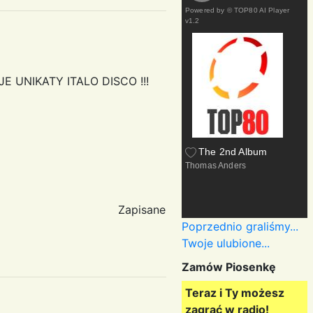
Powered by
© TOP80 AI Player
v1.2
UNIKATY ITALO DISCO !!!
The 2nd Album
Thomas Anders
Zapisane
Poprzednio graliśmy...
Twoje ulubione...
Zamów Piosenkę
Teraz i Ty możesz
zagrać w radio!