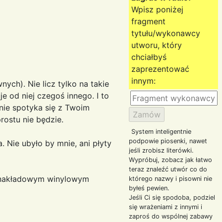
Wpisz poniżej
fragment
tytułu/wykonawcy
utworu, który
chciałbyś
zaprezentować
innym:
nych). Nie licz tylko na takie
e od niej czegoś innego. I to
 nie spotyka się z Twoim
rostu nie będzie.
System inteligentnie
podpowie piosenki, nawet
 Nie ubyło by mnie, ani płyty
jeśli zrobisz literówki.
Wypróbuj, zobacz jak łatwo
teraz znaleźć utwór co do
konakładowym winylowym
którego nazwy i pisowni nie
byłeś pewien.
Jeśli Ci się spodoba, podziel
się wrażeniami z innymi i
zaproś do wspólnej zabawy