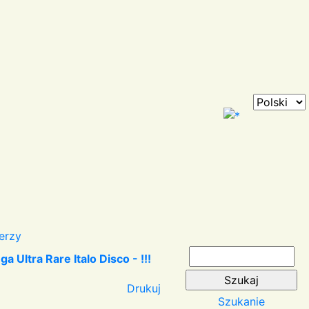
erzy
Ultra Rare Italo Disco - !!!
Drukuj
Szukanie