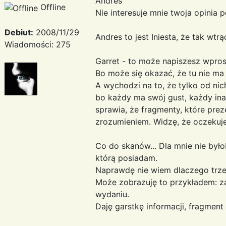
Andres
Offline
Nie interesuje mnie twoja opinia p
Debiut:
2008/11/29
Andres to jest Iniesta, że tak wt
Wiadomości: 275
Garret - to może napiszesz wpros
Bo może się okazać, że tu nie m
A wychodzi na to, że tylko od nich
bo każdy ma swój gust, każdy inac
sprawia, że fragmenty, które prez
zrozumieniem. Widzę, że oczekuje
Co do skanów... Dla mnie nie było
którą posiadam.
Naprawdę nie wiem dlaczego trzeb
Może zobrazuję to przykładem: 
wydaniu.
Daję garstkę informacji, fragment