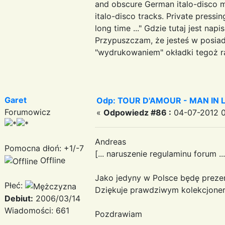
and obscure German italo-disco ma
italo-disco tracks. Private pressi
long time ..." Gdzie tutaj jest na
Przypuszczam, że jesteś w posiad
"wydrukowaniem" okładki tegoż ra
Garet
Odp: TOUR D'AMOUR - MAN IN LOVE
Forumowicz
«
Odpowiedz #86 :
04-07-2012 0
Andreas
Pomocna dłoń: +1/-7
[... naruszenie regulaminu forum ...
Offline
Jako jedyny w Polsce będę prezen
Płeć:
Dziękuje prawdziwym kolekcjonero
Debiut:
2006/03/14
Wiadomości: 661
Pozdrawiam