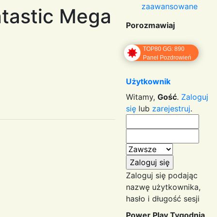
zaawansowane
tastic Mega
Porozmawiaj
TOP80 GG: 890
Panel Pozdrowień
Użytkownik
Witamy,
Gość
.
Zaloguj
się
lub
zarejestruj
.
Zaloguj się podając
nazwę użytkownika,
hasło i długość sesji
Power Play Tygodnia