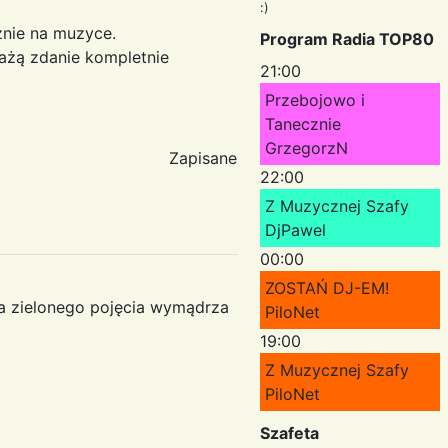
:)
cznie na muzyce.
Program Radia TOP80
rażą zdanie kompletnie
21:00
Przebojowo i
Tanecznie
GrzegorzN
Zapisane
22:00
Z Muzycznej Szafy
DjPawel
00:00
ZOSTAŃ DJ-EM!
 ma zielonego pojęcia wymądrza
PiloNet
19:00
Z Muzycznej Szafy
PiloNet
Szafeta