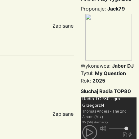
Proponuje:
Jack79
Zapisane
Wykonawca:
Jaber DJ
Tytuł:
My Question
Rok:
2025
Słuchaj Radia TOP80
Radio TOP80 - gra
GrzegorzN
Thomas Anders - The 2nd
Zapisane
Album (Mix)
35 (56) słuchaczy