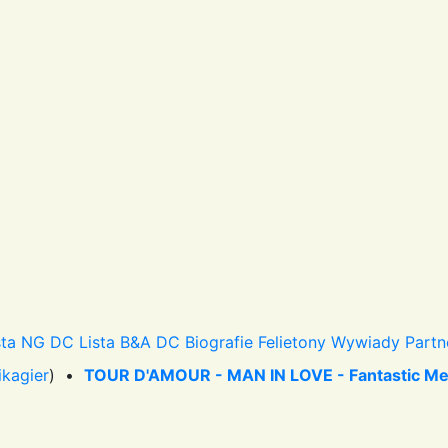
sta NG DC
Lista B&A DC
Biografie
Felietony
Wywiady
Partn
ikagier
) •
TOUR D'AMOUR - MAN IN LOVE - Fantastic Mega 