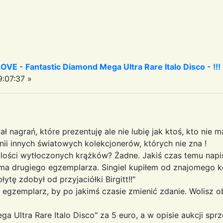
 - Fantastic Diamond Mega Ultra Rare Italo Disco - !!!
:07:37 »
 nagrań, które prezentuję ale nie lubię jak ktoś, kto nie
inii innych światowych kolekcjonerów, których nie zna !
 ilości wytłoczonych krążków? Żadne. Jakiś czas temu nap
e ma drugiego egzemplarza. Singiel kupiłem od znajomego k
łytę zdobył od przyjaciółki Birgitt!!"
en egzemplarz, by po jakimś czasie zmienić zdanie. Wolisz o
a Ultra Rare Italo Disco" za 5 euro, a w opisie aukcji sprze