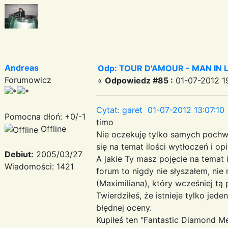
Andreas
Odp: TOUR D'AMOUR - MAN IN LOVE
Forumowicz
«
Odpowiedz #85 :
01-07-2012 19
Cytat: garet 01-07-2012 13:07:10
Pomocna dłoń: +0/-1
timo
Offline
Nie oczekuję tylko samych pochwał
się na temat ilości wytłoczeń i op
Debiut:
2005/03/27
A jakie Ty masz pojęcie na temat
Wiadomości: 1421
forum to nigdy nie słyszałem, ni
(Maximiliana), który wcześniej tą p
Twierdziłeś, że istnieje tylko jed
błędnej oceny.
Kupiłeś ten "Fantastic Diamond Meg