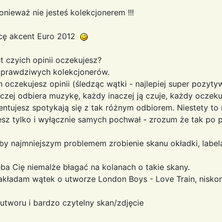
onieważ nie jesteś kolekcjonerem !!!
rącę akcent Euro 2012
t czyich opinii oczekujesz?
a prawdziwych kolekcjonerów.
 oczekujesz opinii (śledząc wątki - najlepiej super pozytyw
zej odbiera muzykę, każdy inaczej ją czuje, każdy oczekuj
entujesz spotykają się z tak różnym odbiorem. Niestety to
sz tylko i wyłącznie samych pochwał - zrozum że tak po p
by najmniejszym problemem zrobienie skanu okładki, labela.
a Cię niemalże błagać na kolanach o takie skany.
zakładam wątek o utworze London Boys - Love Train, nis
 utworu i bardzo czytelny skan/zdjęcie