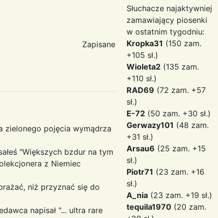
Słuchacze najaktywniej
zamawiający piosenki
w ostatnim tygodniu:
Kropka31
(150 zam.
Zapisane
+105 sł.)
Wioleta2
(135 zam.
+110 sł.)
RAD69
(72 zam. +57
sł.)
E-72
(50 zam. +30 sł.)
Gerwazy101
(48 zam.
 ma zielonego pojęcia wymądrza
+31 sł.)
Arsau6
(25 zam. +15
isałeś "Większych bzdur na tym
sł.)
olekcjonera z Niemiec
Piotr71
(23 zam. +16
sł.)
brażać, niż przyznać się do
A_nia
(23 zam. +19 sł.)
tequila1970
(20 zam.
dawca napisał "... ultra rare