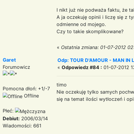
I nikt już nie podważa faktu, że 
A ja oczekuję opinii i liczę się 
odmienne od mojego.
Czy to takie skomplikowane?
«
Ostatnia zmiana: 01-07-2012 02
Garet
Odp: TOUR D'AMOUR - MAN IN LOVE
Forumowicz
«
Odpowiedz #84 :
01-07-2012 13
timo
Pomocna dłoń: +1/-7
Nie oczekuję tylko samych pochwał
Offline
się na temat ilości wytłoczeń i op
Płeć:
Debiut:
2006/03/14
Wiadomości: 661