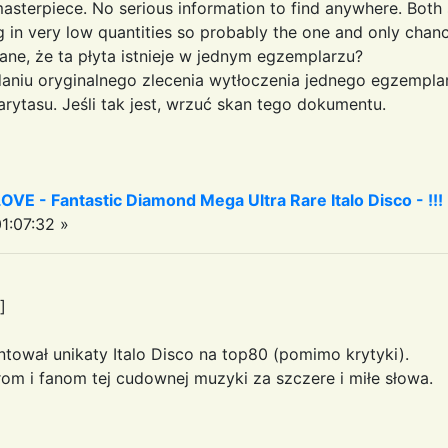
sterpiece. No serious information to find anywhere. Both 
ng in very low quantities so probably the one and only chanc
pisane, że ta płyta istnieje w jednym egzemplarzu?
aniu oryginalnego zlecenia wytłoczenia jednego egzempla
rytasu. Jeśli tak jest, wrzuć skan tego dokumentu.
 - Fantastic Diamond Mega Ultra Rare Italo Disco - !!!
1:07:32 »
]
tował unikaty Italo Disco na top80 (pomimo krytyki).
m i fanom tej cudownej muzyki za szczere i miłe słowa.