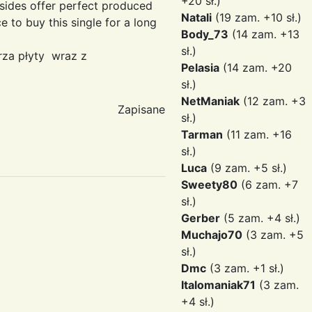
+20 sł.)
sides offer perfect produced
Natali
(19 zam. +10 sł.)
e to buy this single for a long
Body_73
(14 zam. +13
sł.)
rza płyty wraz z
Pelasia
(14 zam. +20
sł.)
NetManiak
(12 zam. +3
Zapisane
sł.)
Tarman
(11 zam. +16
sł.)
Luca
(9 zam. +5 sł.)
Sweety80
(6 zam. +7
sł.)
Gerber
(5 zam. +4 sł.)
Muchajo70
(3 zam. +5
sł.)
Dmc
(3 zam. +1 sł.)
Italomaniak71
(3 zam.
+4 sł.)