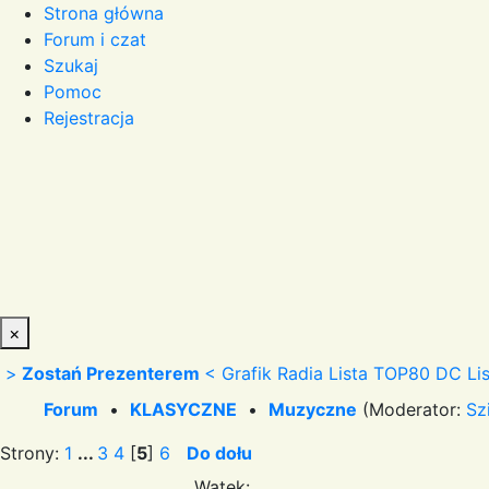
Strona główna
Forum i czat
Szukaj
Pomoc
Rejestracja
×
>
Zostań Prezenterem
<
Grafik Radia
Lista TOP80 DC
Li
Forum
•
KLASYCZNE
•
Muzyczne
(Moderator:
Sz
Strony:
1
...
3
4
[
5
]
6
Do dołu
Wątek: