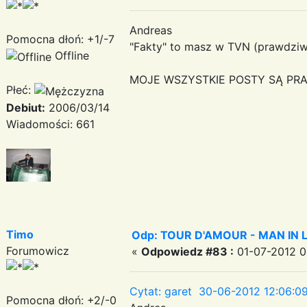
Andreas
Pomocna dłoń: +1/-7
"Fakty" to masz w TVN (prawdziwe
Offline
MOJE WSZYSTKIE POSTY SĄ PRA
Płeć:
Debiut:
2006/03/14
Wiadomości: 661
Timo
Odp: TOUR D'AMOUR - MAN IN LOVE
Forumowicz
«
Odpowiedz #83 :
01-07-2012 0
Cytat: garet 30-06-2012 12:06:0
Pomocna dłoń: +2/-0