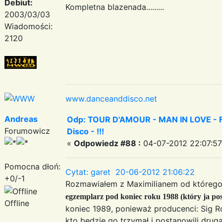
Debiut:
Kompletna blazenada.........
2003/03/03
Wiadomości:
2120
www.danceanddisco.net
Andreas
Odp: TOUR D'AMOUR - MAN IN LOVE - Fa
Forumowicz
Disco - !!!
«
Odpowiedz #88 :
04-07-2012 22:07:57
Pomocna dłoń:
Cytat: garet 20-06-2012 21:06:22
+0/-1
Rozmawiałem z Maximilianem od którego,
egzemplarz pod koniec roku 1988 (który ja po
Offline
koniec 1989, ponieważ producenci: Sig Ro
kto będzie go trzymał i postanowili drugą