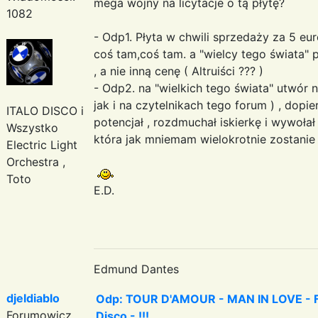
mega wojny na licytacje o tą płytę?
1082
- Odp1. Płyta w chwili sprzedaży za 5 euro
coś tam,coś tam. a "wielcy tego świata" 
, a nie inną cenę ( Altruiści ??? )
- Odp2. na "wielkich tego świata" utwór
jak i na czytelnikach tego forum ) , dop
ITALO DISCO i
potencjał , rozdmuchał iskierkę i wywoła
Wszystko
która jak mniemam wielokrotnie zostanie 
Electric Light
Orchestra ,
Toto
E.D.
Edmund Dantes
djeldiablo
Odp: TOUR D'AMOUR - MAN IN LOVE - Fa
Forumowicz
Disco - !!!