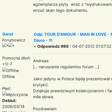
egzemplarza płyty wraz z "wydrukowaniem"
wrzuć skan tego dokumentu.
Garet
Odp: TOUR D'AMOUR - MAN IN LOVE - Fa
Forumowicz
Disco - !!!
«
Odpowiedz #86 :
04-07-2012 01:07:32
Pomocna dłoń:
Andreas
+1/-7
[... naruszenie regulaminu forum ...]
Offline
Jako jedyny w Polsce będę prezentował 
krytyki).
Płeć:
Dziękuje prawdziwym kolekcjonerom i fa
miłe słowa.
Debiut:
2006/03/14
Pozdrawiam