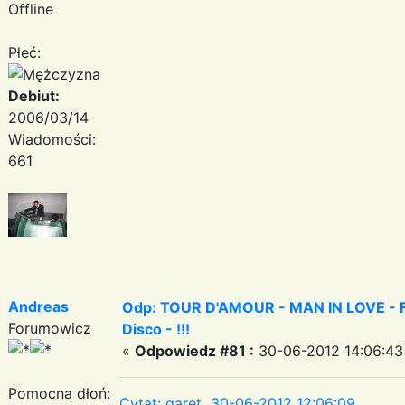
Offline
Płeć:
Debiut:
2006/03/14
Wiadomości:
661
Andreas
Odp: TOUR D'AMOUR - MAN IN LOVE - Fa
Forumowicz
Disco - !!!
«
Odpowiedz #81 :
30-06-2012 14:06:43
Pomocna dłoń:
Cytat: garet 30-06-2012 12:06:09