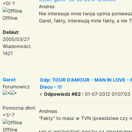
+0/-1
Andres
Nie interesuje mnie twoja opinia ponieważ
Offline
Garet, fakty, interesują mnie fakty, a nie
Debiut:
2005/03/27
Wiadomości:
1421
Garet
Odp: TOUR D'AMOUR - MAN IN LOVE - Fa
Forumowicz
Disco - !!!
«
Odpowiedz #82 :
01-07-2012 01:07:03 
Pomocna dłoń:
Andreas
+1/-7
"Fakty" to masz w TVN (prawdziwe czy ni
Offline