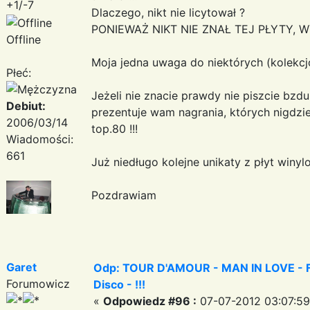
+1/-7
Dlaczego, nikt nie licytował ?
PONIEWAŻ NIKT NIE ZNAŁ TEJ PŁYTY, W
Offline
Moja jedna uwaga do niektórych (kolekcj
Płeć:
Jeżeli nie znacie prawdy nie piszcie bzdu
Debiut:
prezentuje wam nagrania, których nigdzie
2006/03/14
top.80 !!!
Wiadomości:
661
Już niedługo kolejne unikaty z płyt winylo
Pozdrawiam
Garet
Odp: TOUR D'AMOUR - MAN IN LOVE - Fa
Forumowicz
Disco - !!!
«
Odpowiedz #96 :
07-07-2012 03:07:59