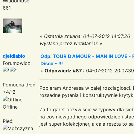
Wiadomości:
661
«
Ostatnia zmiana: 04-07-2012 14:07:26
wysłane przez NetManiak
»
djeldiablo
Odp: TOUR D'AMOUR - MAN IN LOVE - Fa
Forumowicz
Disco - !!!
«
Odpowiedz #87 :
04-07-2012 20:07:39
Pomocna dłoń:
Popieram Andreasa w calej rozciaglosci.
+4/-2
rozsadne pytania i konstruktywnie krytyk
Offline
Za to garet oczywiscie w typowy dla sie
na cos niewgodnego odpowiedziec i stac g
Płeć:
jest super kolekcjoner, a cala reszta to 