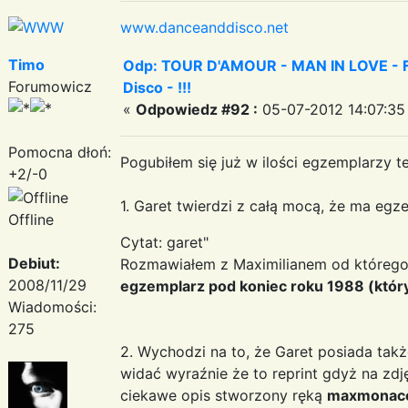
www.danceanddisco.net
Timo
Odp: TOUR D'AMOUR - MAN IN LOVE - Fa
Forumowicz
Disco - !!!
«
Odpowiedz #92 :
05-07-2012 14:07:35
Pomocna dłoń:
Pogubiłem się już w ilości egzemplarzy te
+2/-0
1. Garet twierdzi z całą mocą, że ma egz
Offline
Cytat: garet"
Debiut:
Rozmawiałem z Maximilianem od którego,
2008/11/29
egzemplarz pod koniec roku 1988 (który
Wiadomości:
275
2. Wychodzi na to, że Garet posiada takż
widać wyraźnie że to reprint gdyż na zdj
ciekawe opis stworzony ręką
maxmonac