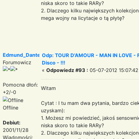
niska skoro to takie RARy?
2. Dlaczego kilku największych kolekcjon
mega wojny na licytacje o tą płytę?
Edmund_Dantes
Odp: TOUR D'AMOUR - MAN IN LOVE - Fa
Forumowicz
Disco - !!!
«
Odpowiedz #93 :
05-07-2012 15:07:42
Pomocna dłoń:
Witam
+2/-0
Cytat : I tu mam dwa pytania, bardzo cie
Offline
uzyskam):
1. Możesz mi powiedzieć, jakoś sensowni
Debiut:
niska skoro to takie RARy?
2001/11/28
2. Dlaczego kilku największych kolekcjon
Wiadomości: