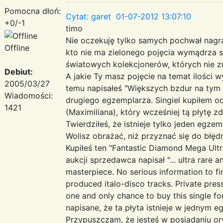
Pomocna dłoń:
Cytat: garet 01-07-2012 13:07:10
+0/-1
timo
Nie oczekuję tylko samych pochwał nagrań,
Offline
kto nie ma zielonego pojęcia wymądrza się
światowych kolekcjonerów, których nie z
Debiut:
A jakie Ty masz pojęcie na temat ilości 
2005/03/27
temu napisałeś "Większych bzdur na tym 
Wiadomości:
drugiego egzemplarza. Singiel kupiłem o
1421
(Maximiliana), który wcześniej tą płytę zdo
Twierdziłeś, że istnieje tylko jeden egze
Wolisz obrażać, niż przyznać się do błęd
Kupiłeś ten "Fantastic Diamond Mega Ultra
aukcji sprzedawca napisał "... ultra rare
masterpiece. No serious information to fi
produced italo-disco tracks. Private pres
one and only chance to buy this single for 
napisane, że ta płyta istnieje w jednym 
Przypuszczam, że jesteś w posiadaniu or