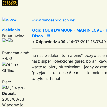
www.danceanddisco.net
djeldiablo
Odp: TOUR D'AMOUR - MAN IN LOVE - Fa
Forumowicz
Disco - !!!
«
Odpowiedz #99 :
14-07-2012 15:07:49
Pomocna dłoń:
no i sprzedalem to "na pniu". oczywiscie 
+4/-2
nasz super kolekcjoner garet, bo ani kaw
wartosci plyty okresleniami "jedny egzemp
Offline
"przyjacielska" cene 5 euro....kto mnie zn
to tyle na temat
Płeć:
Debiut:
2003/03/03
Wiadomości: