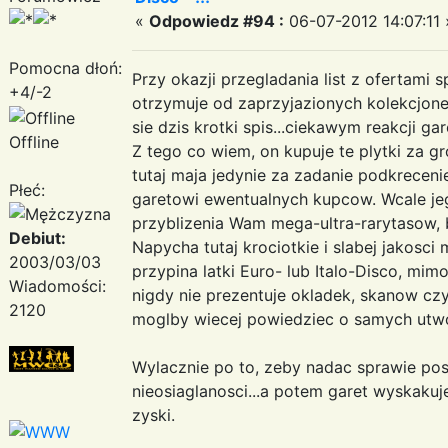
«
Odpowiedz #94 :
06-07-2012 14:07:11 
Pomocna dłoń:
Przy okazji przegladania list z ofertami 
+4/-2
otrzymuje od zaprzyjazionych kolekcjonero
sie dzis krotki spis...ciekawym reakcji gar
Offline
Z tego co wiem, on kupuje te plytki za g
tutaj maja jedynie za zadanie podkrecenie
Płeć:
garetowi ewentualnych kupcow. Wcale jego
przyblizenia Wam mega-ultra-rarytasow, 
Debiut:
Napycha tutaj krociotkie i slabej jakosc
2003/03/03
przypina latki Euro- lub Italo-Disco, mim
Wiadomości:
nigdy nie prezentuje okladek, skanow czy
2120
moglby wiecej powiedziec o samych utwo
Wylacznie po to, zeby nadac sprawie pos
nieosiaglanosci...a potem garet wyskakuj
zyski.