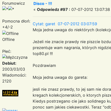
Forumowicz
Disco - !!!
«
Odpowiedz #97 :
07-07-2012 13:07:38
Pomocna dłoń:
Cytat: garet 07-07-2012 03:07:59
+4/-2
Moja jedna uwaga do niektórych (kolekcj
Offline
Jeżeli nie znacie prawdy nie piszcie bzdu
prezentuje wam nagrania, których nigdzie
Płeć:
top80.pl !!!
Debiut:
Pozdrawiam
2003/03/03
Wiadomości:
Moja jedna uwaga do gareta:
2120
jesli nie znasz prawdy, to jej sam nie dor
kregach kolekcjonerskich, o ktorych pisze
Kiedys postrzegano cie jako solidnego k
ponoc sam jakies ciekawostki. Teraz "odbi