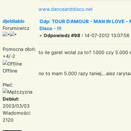
www.danceanddisco.net
djeldiablo
Odp: TOUR D'AMOUR - MAN IN LOVE - Fa
Forumowicz
Disco - !!!
«
Odpowiedz #98 :
14-07-2012 13:07:56
Pomocna dłoń:
to ile garet wolal za to? 1.000 czy 5.000 
+4/-2
Offline
no to mam 5.000 razy taniej....alez rarytaa
Płeć:
Debiut:
2003/03/03
Wiadomości:
2120