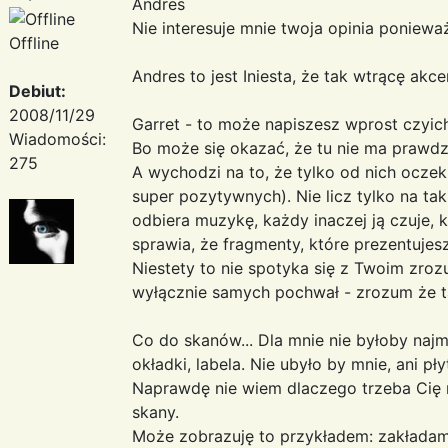
Andres
Nie interesuje mnie twoja opinia ponieważ
Offline
Andres to jest Iniesta, że tak wtrącę ak
Debiut:
2008/11/29
Garret - to może napiszesz wprost czyich
Wiadomości:
Bo może się okazać, że tu nie ma prawd
275
A wychodzi na to, że tylko od nich oczekuj
super pozytywnych). Nie licz tylko na ta
odbiera muzykę, każdy inaczej ją czuje, k
sprawia, że fragmenty, które prezentujes
Niestety to nie spotyka się z Twoim zroz
wyłącznie samych pochwał - zrozum że ta
Co do skanów... Dla mnie nie byłoby naj
okładki, labela. Nie ubyło by mnie, ani pł
Naprawdę nie wiem dlaczego trzeba Cię n
skany.
Może zobrazuję to przykładem: zakłada