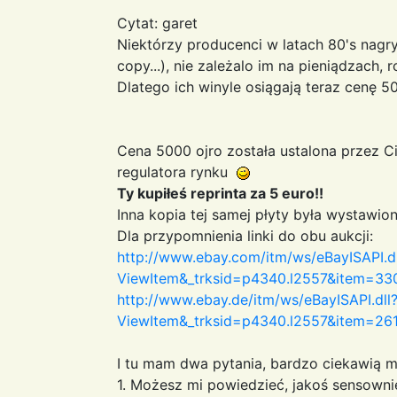
Cytat: garet
Niektórzy producenci w latach 80's nagryw
copy...), nie zależalo im na pieniądzach, ro
Dlatego ich winyle osiągają teraz cenę 500
Cena 5000 ojro została ustalona przez Ci
regulatora rynku
Ty kupiłeś reprinta za 5 euro!!
Inna kopia tej samej płyty była wystawion
Dla przypomnienia linki do obu aukcji:
http://www.ebay.com/itm/ws/eBayISAPI.dl
ViewItem&_trksid=p4340.l2557&item=
http://www.ebay.de/itm/ws/eBayISAPI.dll
ViewItem&_trksid=p4340.l2557&item=
I tu mam dwa pytania, bardzo ciekawią m
1. Możesz mi powiedzieć, jakoś sensowni