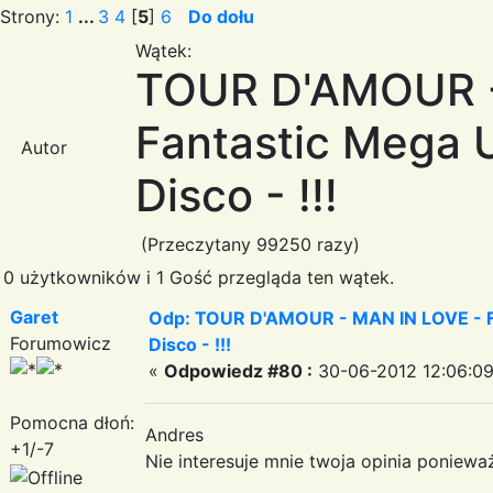
Strony:
1
...
3
4
[
5
]
6
Do dołu
Wątek:
TOUR D'AMOUR -
Fantastic Mega Ul
Autor
Disco - !!!
(Przeczytany 99250 razy)
0 użytkowników i 1 Gość przegląda ten wątek.
Garet
Odp: TOUR D'AMOUR - MAN IN LOVE - Fa
Forumowicz
Disco - !!!
«
Odpowiedz #80 :
30-06-2012 12:06:09
Pomocna dłoń:
Andres
+1/-7
Nie interesuje mnie twoja opinia ponieważ