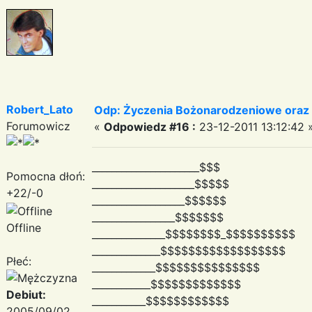
Robert_Lato
Odp: Życzenia Bożonarodzeniowe oraz
Forumowicz
«
Odpowiedz #16 :
23-12-2011 13:12:42 
______________________$$$
Pomocna dłoń:
_____________________$$$$$
+22/-0
___________________$$$$$$
_________________$$$$$$$
Offline
_______________$$$$$$$$_$$$$$$$$$$
______________$$$$$$$$$$$$$$$$$$
Płeć:
_____________$$$$$$$$$$$$$$$
____________$$$$$$$$$$$$$
Debiut:
___________$$$$$$$$$$$$
2005/09/02