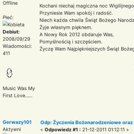
Offline
Kochani niechaj magiczna noc Wigilijneg
Przyniesie Wam spokój i radość.
Płeć:
Niech każda chwila Świąt Bożego Narodz
Żyje własnym pięknem.
Debiut:
A Nowy Rok 2012 obdaruje Was,
2008/09/29
Pomyślnością i szczęściem.
Wiadomości:
Życzę Wam Najpiękniejszych Świąt Boże
411
Ania
Music Was My
First Love......
Gerwazy101
Odp: Życzenia Bożonarodzeniowe oraz
Aktywni
«
Odpowiedz #1 :
21-12-2011 01:12:11 »