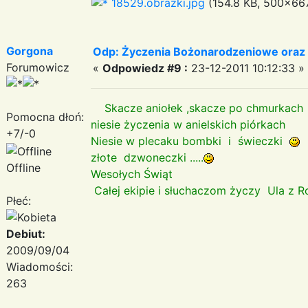
18529.obrazki.jpg
(154.8 KB, 500x667
Gorgona
Odp: Życzenia Bożonarodzeniowe oraz
Forumowicz
«
Odpowiedz #9 :
23-12-2011 10:12:33 »
Skacze aniołek ,skacze po chmurkach
Pomocna dłoń:
niesie życzenia w anielskich piórkach
+7/-0
Niesie w plecaku bombki i świeczki
w
złote dzwoneczki .....
Offline
Wesołych Świąt
Całej ekipie i słuchaczom życzy Ula 
Płeć:
Debiut:
2009/09/04
Wiadomości:
263