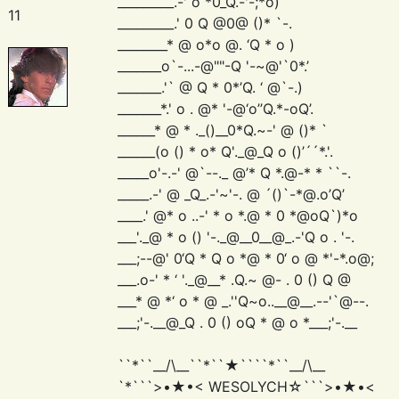
_________.-' o *0_Q.-'-;*o)
11
_________.' 0 Q @0@ ()* `-.
________* @ o*o @. ‘Q * o )
_______o`-...-@""-Q '-~@'`0*.’
_______.'` @ Q * 0*’Q. ‘ @`-.)
_______*.' o . @* '-@‘o’’Q.*-oQ’.
______* @ * ._()__0*Q.~-' @ ()* `
______(o () * o* Q'._@_Q o ()’´´*.'.
_____o'-.-' @`--._ @’* Q *.@-* * ``-.
_____.-' @ _Q_.-'~'-. @ ´()`-*@.o’Q’
____.' @* o ..-' * o *.@ * 0 *@oQ`)*o
___'._@ * o () '-._@__0__@_.-'Q o . '-.
___;--@' 0‘Q * Q o *@ * 0‘ o @ *'-*.o@;
___.o-' * ‘ '._@__* .Q.~ @- . 0 () Q @
___* @ *‘ o * @ _.''Q~o..__@__.--'`@--.
___;'-.__@_Q . 0 () oQ * @ o *___;'-.__
``*``__/\__``*``★````*``__/\__
`*```>•★•< WESOLYCH☆```>•★•<