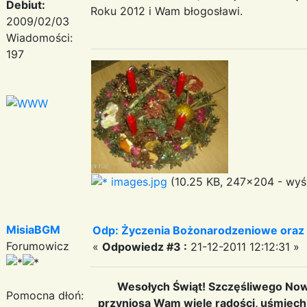
Debiut:
Roku 2012 i Wam błogosławi.
2009/02/03
Wiadomości:
197
images.jpg
(10.25 KB, 247x204 - wyśw
MisiaBGM
Odp: Życzenia Bożonarodzeniowe oraz
Forumowicz
«
Odpowiedz #3 :
21-12-2011 12:12:31 »
Wesołych Świąt! Szczęśliwego Now
Pomocna dłoń:
przyniosą Wam wiele radości, uśmiechu,