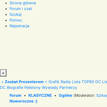
Strona główna
Forum i czat
Szukaj
Pomoc
Rejestracja
×
>
Zostań Prezenterem
<
Grafik Radia
Lista TOP80 DC
Li
DC
Biografie
Felietony
Wywiady
Partnerzy
Forum
•
KLASYCZNE
•
Ogólne
(Moderator:
Szika
Noworoczne :)