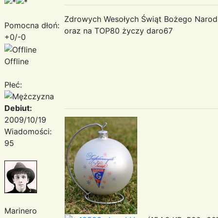
Zdrowych Wesołych Świąt Bożego Narodz
Pomocna dłoń:
oraz na TOP80 życzy daro67
+0/-0
Offline
Płeć:
Debiut:
2009/10/19
Wiadomości:
95
Marinero