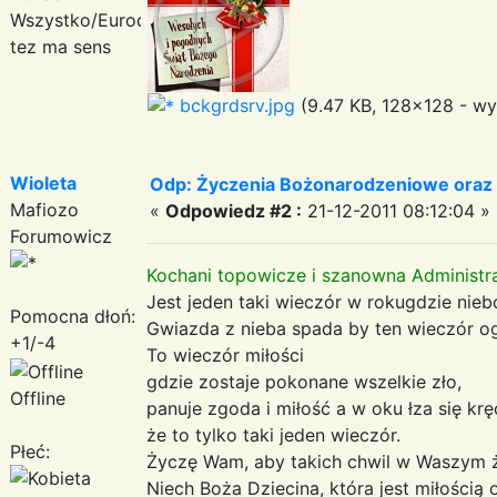
Wszystko/Eurodance
tez ma sens
bckgrdsrv.jpg
(9.47 KB, 128x128 - wy
Wioleta
Odp: Życzenia Bożonarodzeniowe oraz
Mafiozo
«
Odpowiedz #2 :
21-12-2011 08:12:04 »
Forumowicz
Kochani topowicze i szanowna Administr
Jest jeden taki wieczór w rokugdzie niebo
Pomocna dłoń:
Gwiazda z nieba spada by ten wieczór og
+1/-4
To wieczór miłości
gdzie zostaje pokonane wszelkie zło,
Offline
panuje zgoda i miłość a w oku łza się kręc
że to tylko taki jeden wieczór.
Płeć:
Życzę Wam, aby takich chwil w Waszym ży
Niech Boża Dziecina, która jest miłośc