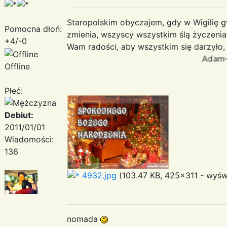
Staropolskim obyczajem, gdy w Wigilię 
Pomocna dłoń:
zmienia, wszyscy wszystkim ślą życzenia.
+4/-0
Wam radości, aby wszystkim się darzyło, z 
Adam-nomada...
Offline
Płeć:
Debiut:
2011/01/01
Wiadomości:
136
4932.jpg
(103.47 KB, 425x311 - wyświ
nomada