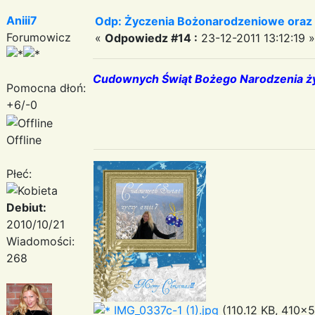
Aniii7
Odp: Życzenia Bożonarodzeniowe oraz
Forumowicz
«
Odpowiedz #14 :
23-12-2011 13:12:19 »
Cudownych Świąt Bożego Narodzenia ży
Pomocna dłoń:
+6/-0
Offline
Płeć:
Debiut:
2010/10/21
Wiadomości:
268
IMG_0337c-1 (1).jpg
(110.12 KB, 410x5