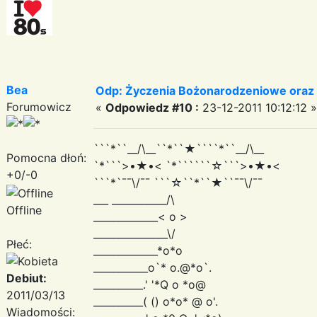
Bea
Odp: Życzenia Bożonarodzeniowe oraz
Forumowicz
«
Odpowiedz #10 :
23-12-2011 10:12:12 »
```*``__/\__``*``★````*``__/\__
Pomocna dłoń:
`*```>•★•< `*``````☆```>•★•<
+0/-0
```*`¯¯\/¯¯ ```☆``*``★``¯¯\/¯¯
___ ___________/\
Offline
_____________< o >
_______________\/
Płeć:
_____________*o*o
___________o`* o.@*o`.
Debiut:
__________.' '*Q o *o@
2011/03/13
__________( () o*o* @ o'.
Wiadomości: