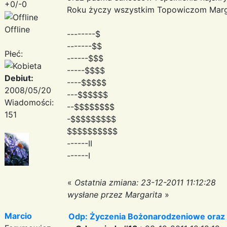
+0/-0
Roku życzy wszystkim Topowiczom Marga
Offline
--------$
-------$$
Płeć:
------$$$
-----$$$$
Debiut:
----$$$$$
2008/05/20
---$$$$$$
Wiadomości:
--$$$$$$$$
151
-$$$$$$$$$
$$$$$$$$$$
------II
------I
«
Ostatnia zmiana: 23-12-2011 11:12:28
wysłane przez Margarita
»
Marcio
Odp: Życzenia Bożonarodzeniowe oraz