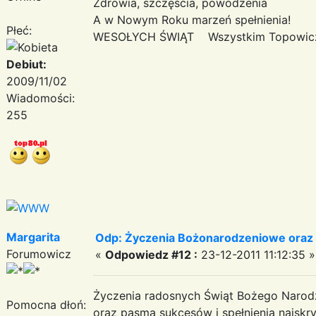
Zdrowia, szczęścia, powodzenia
A w Nowym Roku marzeń spełnienia!
Płeć:
WESOŁYCH ŚWIĄT Wszystkim Topowicz
Debiut:
2009/11/02
Wiadomości:
255
Margarita
Odp: Życzenia Bożonarodzeniowe oraz
Forumowicz
«
Odpowiedz #12 :
23-12-2011 11:12:35 »
Życzenia radosnych Świąt Bożego Narod
Pomocna dłoń:
oraz pasma sukcesów i spełnienia najs