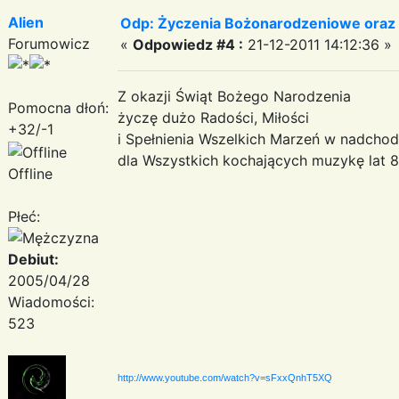
Alien
Odp: Życzenia Bożonarodzeniowe oraz
Forumowicz
«
Odpowiedz #4 :
21-12-2011 14:12:36 »
Z okazji Świąt Bożego Narodzenia
Pomocna dłoń:
życzę dużo Radości, Miłości
+32/-1
i Spełnienia Wszelkich Marzeń w nadc
dla Wszystkich kochających muzykę lat 8
Offline
Płeć:
Debiut:
2005/04/28
Wiadomości:
523
http://www.youtube.com/watch?v=sFxxQnhT5XQ