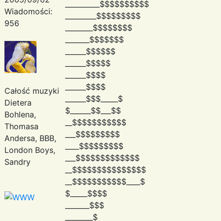
__________$$$$$$$$$$
Wiadomości:
_________$$$$$$$$$
956
________$$$$$$$$
_______$$$$$$$
______$$$$$$
______$$$$$
______$$$$
______$$$$
Całość muzyki
______$$$_____$
Dietera
$______$$___$$
Bohlena,
__$$$$$$$$$$$
Thomasa
___$$$$$$$$$
Andersa, BBB,
____$$$$$$$$$
London Boys,
___$$$$$$$$$$$$$
Sandry
__$$$$$$$$$$$$$$$
__$$$$$$$$$$$____$
$_____$$$$
_______$$$
________$