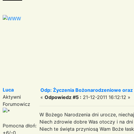
Luca
Odp: Życzenia Bożonarodzeniowe oraz
Aktywni
«
Odpowiedz #5 :
21-12-2011 16:12:12 »
Forumowicz
W Bożego Narodzenia dni urocze, niechaj
Niech zdrowie dobre Was otoczy i na dni 
Pomocna dłoń:
Niech te święta przyniosą Wam Boże łaski,
+6/-0