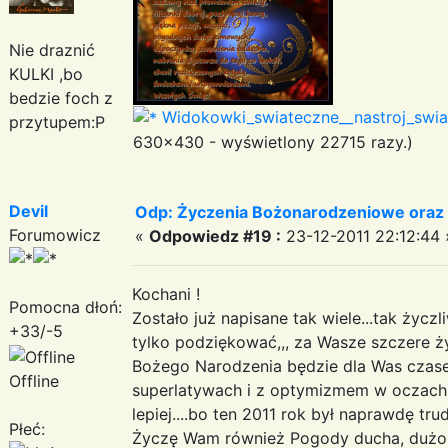
Nie draznić
KULKI ,bo
bedzie foch z
Widokowki_swiateczne__nastroj_swiat
przytupem:P
630x430 - wyświetlony 22715 razy.)
Devil
Odp: Życzenia Bożonarodzeniowe oraz
Forumowicz
«
Odpowiedz #19 :
23-12-2011 22:12:44 
Kochani !
Pomocna dłoń:
Zostało już napisane tak wiele...tak życzl
+33/-5
tylko podziękować,,, za Wasze szczere ży
Bożego Narodzenia będzie dla Was cza
Offline
superlatywach i z optymizmem w oczach. 
lepiej....bo ten 2011 rok był naprawdę tru
Płeć:
Życzę Wam również Pogody ducha, dużo Z