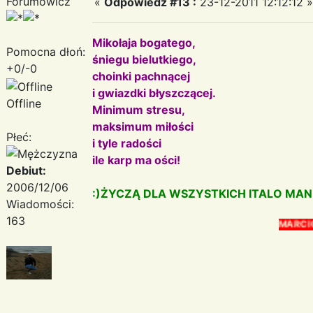
Forumowicz
«
Odpowiedz #13 :
23-12-2011 12:12:12 »
Mikołaja bogatego,
Pomocna dłoń:
śniegu bielutkiego,
+0/-0
choinki pachnącej
i gwiazdki błyszczącej.
Offline
Minimum stresu,
maksimum miłości
Płeć:
i tyle radości
ile karp ma ości!
Debiut:
2006/12/06
:)ŻYCZĄ DLA WSZYSTKICH ITALO MA
Wiadomości:
163
MARCIO AND DAS