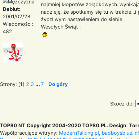
najmniej kłopotów żołądkowych..wynikaj
Debiut:
nadzieję, że spotkamy się tu w trakcie...
2001/02/28
życzliwym nastawieniem do siebie.
Wiadomości:
Wesołych Świąt !
482
Strony: [
1
]
2
3
...
7
Do góry
Skocz do:
TOP80 NT Copyright 2004-2020 TOP80.PL. Design: Torr
Współpracujące witryny:
ModernTalking.pl
,
badboysblue.in