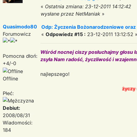
«
Ostatnia zmiana: 23-12-2011 14:12:42
wysłane przez NetManiak
»
Quasimodo80
Odp: Życzenia Bożonarodzeniowe oraz
Forumowicz
«
Odpowiedz #15 :
23-12-2011 13:12:52 
Wśród nocnej ciszy posłuchajmy głosu ł
Pomocna dłoń:
zsyła Nam radość, życzliwość i wzajemn
+4/-0
najlepszego!
Offline
życzy quasimo
Płeć:
Debiut:
2008/08/31
Wiadomości:
184