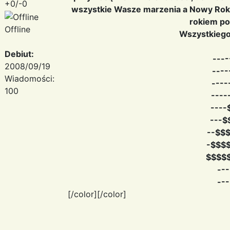
+0/-0
wszystkie Wasze marzenia a Nowy Rok 
rokiem po
Offline
Wszystkiego
Debiut:
----
2008/09/19
----
Wiadomości:
----
100
----
----
---$
--$$
-$$$
$$$$
---
---
[/color][/color]