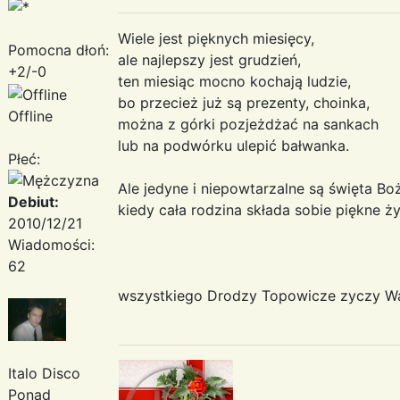
Wiele jest pięknych miesięcy,
Pomocna dłoń:
ale najlepszy jest grudzień,
+2/-0
ten miesiąc mocno kochają ludzie,
bo przecież już są prezenty, choinka,
Offline
można z górki pozjeżdżać na sankach
lub na podwórku ulepić bałwanka.
Płeć:
Ale jedyne i niepowtarzalne są święta B
Debiut:
kiedy cała rodzina skła
2010/12/21
Wiadomości:
62
Te
wszystkiego Drodzy Topowicze z
Italo Disco
Ponad