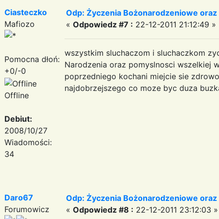
Ciasteczko
Odp: Życzenia Bożonarodzeniowe oraz
Mafiozo
«
Odpowiedz #7 :
22-12-2011 21:12:49 »
wszystkim sluchaczom i sluchaczkom zy
Pomocna dłoń:
Narodzenia oraz pomyslnosci wszelkiej
+0/-0
poprzedniego kochani miejcie sie zdrowo
najdobrzejszego co moze byc duza buzka wesoly
Offline
Debiut:
2008/10/27
Wiadomości:
34
Daro67
Odp: Życzenia Bożonarodzeniowe oraz
Forumowicz
«
Odpowiedz #8 :
22-12-2011 23:12:03 »