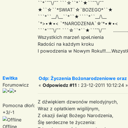
``*`¯¯\/¯¯ ```☆``*``★``¯¯\/¯¯
★``☆``*SWIAT`☆`BOZEGO*``★
```*``__/\__``*``★````*``__/\__
`*>•★•< `*NARODZENIA`☆'*•★•<
```*`¯¯\/¯¯ ```☆``*``★``¯¯\/¯¯ ..........
Wszystkich marzeń speŁnienia
Radości na każdym kroku
I powodzenia w Nowym Roku!!!.....Wszyst
Ewitka
Odp: Życzenia Bożonarodzeniowe oraz
Forumowicz
«
Odpowiedz #11 :
23-12-2011 10:12:24 »
Z dźwiękiem dzwonów melodyjnych,
Pomocna dłoń:
Wraz z opłatkiem wigilijnym,
+3/-1
Z okazji świąt Bożego Narodzenia,
Ślę serdeczne te życzenia:
Offline