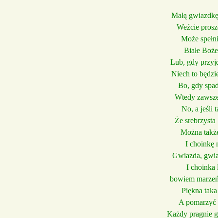
Małą gwiazdkę
Weźcie prosz
Może spełni
Białe Boże
Lub, gdy przyj
Niech to będzi
Bo, gdy spad
Wtedy zawsze
No, a jeśli 
Że srebrzysta
Można także
I choinkę 
Gwiazda, gwia
I choinka 
bowiem marzeń 
Piękna taka
A pomarzyć 
Każdy pragnie gw