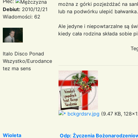
Płeć:
można z górki pozjeżdżać na san
Debiut:
2010/12/21
lub na podwórku ulepić bałwanka.
Wiadomości: 62
Ale jedyne i niepowtarzalne są ś
kiedy cała rodzin
Tego wszystkiego 
Italo Disco Ponad
Wszystko/Eurodance
tez ma sens
bckgrdsrv.jpg
(9.47 KB, 128x1
Wioleta
Odp: Życzenia Bożonarodzenio