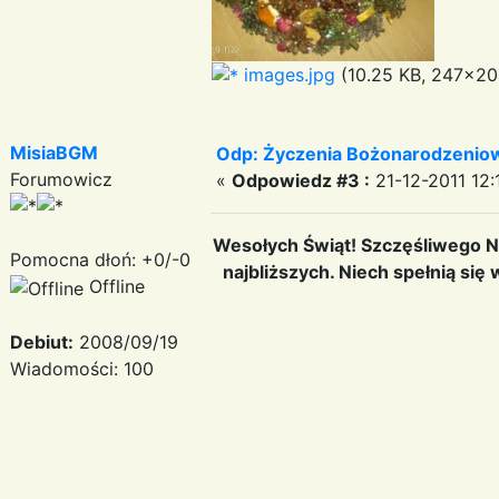
images.jpg
(10.25 KB, 247x204
MisiaBGM
Odp: Życzenia Bożonarodzenio
Forumowicz
«
Odpowiedz #3 :
21-12-2011 12:
Wesołych Świąt! Szczęśliwego N
Pomocna dłoń: +0/-0
najbliższych. Niech spełnią si
Offline
Debiut:
2008/09/19
Wiadomości: 100