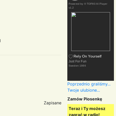
Powered by
© TOP80 AI Player
v1.2
azy101
Rely On Yourself
Just For Fun
Sweden
1986
Poprzednio graliśmy...
Twoje ulubione...
Zamów Piosenkę
Zapisane
Teraz i Ty możesz
zagrać w radio!