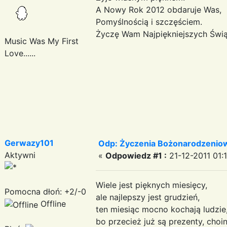
A Nowy Rok 2012 obdaruje Was,
Pomyślnością i szczęściem.
Życzę Wam Najpiękniejszych Świą
Music Was My First
Love......
Ani
Gerwazy101
Odp: Życzenia Bożonarodzenio
Aktywni
«
Odpowiedz #1 :
21-12-2011 01:1
Wiele jest pięknych miesięcy,
Pomocna dłoń: +2/-0
ale najlepszy jest grudzień,
Offline
ten miesiąc mocno kochają ludzie
bo przecież już są prezenty, choi