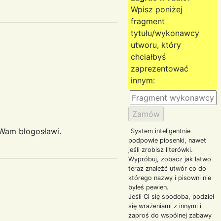
Wpisz poniżej
fragment
tytułu/wykonawcy
utworu, który
chciałbyś
zaprezentować
innym:
 Wam błogosławi.
System inteligentnie
podpowie piosenki, nawet
jeśli zrobisz literówki.
Wypróbuj, zobacz jak łatwo
teraz znaleźć utwór co do
którego nazwy i pisowni nie
byłeś pewien.
Jeśli Ci się spodoba, podziel
się wrażeniami z innymi i
zaproś do wspólnej zabawy