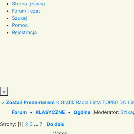
Strona główna
Forum i czat
Szukaj
Pomoc
Rejestracja
×
>
Zostań Prezenterem
<
Grafik Radia
Lista TOP80 DC
Li
Forum
•
KLASYCZNE
•
Ogólne
(Moderator:
Szika
Strony: [
1
]
2
3
...
7
Do dołu
Wątek: