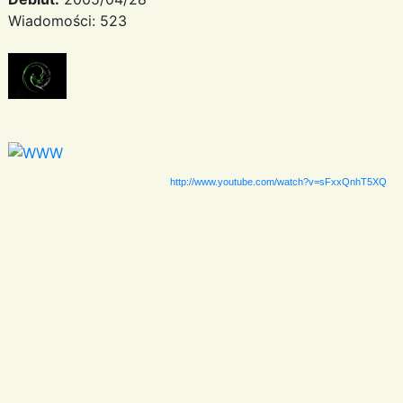
Wiadomości: 523
http://www.youtube.com/watch?v=sFxxQnhT5XQ