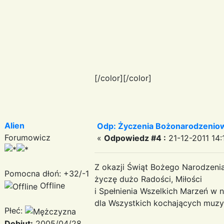
[/color][/color]
Alien
Odp: Życzenia Bożonarodzenio
Forumowicz
«
Odpowiedz #4 :
21-12-2011 14:
Z okazji Świąt Bożego Narodzeni
Pomocna dłoń: +32/-1
życzę dużo Radości, Miłości
Offline
i Spełnienia Wszelkich Marzeń 
dla Wszystkich kochających muzyk
Płeć:
Debiut:
2005/04/28