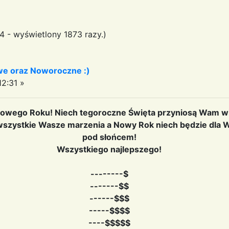
 - wyświetlony 1873 razy.)
we oraz Noworoczne :)
12:31 »
owego Roku! Niech tegoroczne Święta przyniosą Wam wie
ę wszystkie Wasze marzenia a Nowy Rok niech będzie dla
pod słońcem!
Wszystkiego najlepszego!
--------$
-------$$
------$$$
-----$$$$
----$$$$$