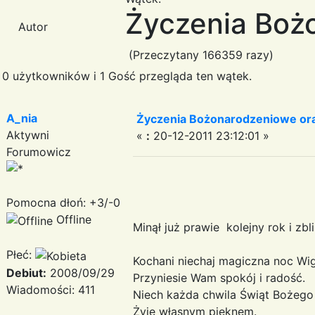
Życzenia Boż
Autor
(Przeczytany 166359 razy)
0 użytkowników i 1 Gość przegląda ten wątek.
A_nia
Życzenia Bożonarodzeniowe or
Aktywni
«
:
20-12-2011 23:12:01 »
Forumowicz
Pomocna dłoń: +3/-0
Offline
Minął już prawie kolejny rok i zbl
Płeć:
Kochani niechaj magiczna noc Wig
Debiut:
2008/09/29
Przyniesie Wam spokój i radość.
Wiadomości: 411
Niech każda chwila Świąt Bożego
Żyje własnym pięknem.