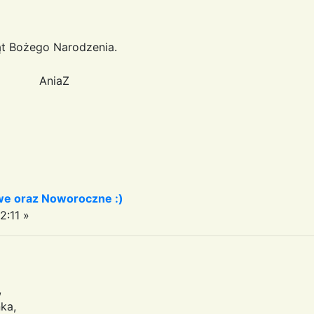
t Bożego Narodzenia.
aZ
we oraz Noworoczne :)
2:11 »
,
nka,