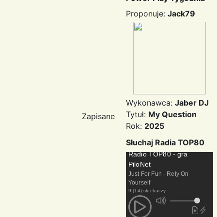
Proponuje:
Jack79
Wykonawca:
Jaber DJ
Tytuł:
My Question
Zapisane
Rok:
2025
Słuchaj Radia TOP80
Radio TOP80 - gra
PiloNet
Just For Fun - Rely On
Yourself
9 (14) słuchaczy