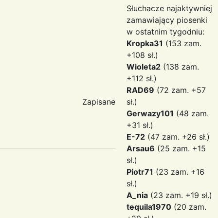
Słuchacze najaktywniej
zamawiający piosenki
w ostatnim tygodniu:
Kropka31
(153 zam.
+108 sł.)
Wioleta2
(138 zam.
+112 sł.)
RAD69
(72 zam. +57
Zapisane
sł.)
Gerwazy101
(48 zam.
+31 sł.)
E-72
(47 zam. +26 sł.)
Arsau6
(25 zam. +15
sł.)
Piotr71
(23 zam. +16
sł.)
A_nia
(23 zam. +19 sł.)
tequila1970
(20 zam.