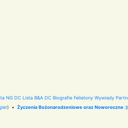
sta NG DC
Lista B&A DC
Biografie
Felietony
Wywiady
Partn
gier
) •
Życzenia Bożonarodzeniowe oraz Noworoczne :)