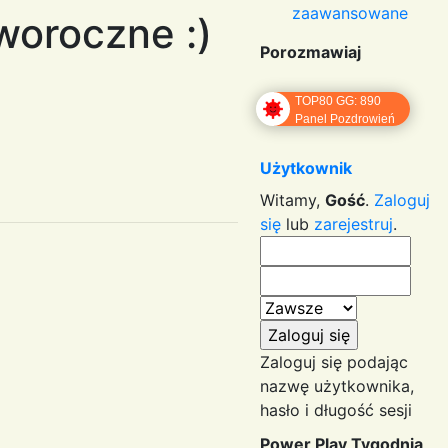
zaawansowane
woroczne :)
Porozmawiaj
TOP80 GG: 890
Panel Pozdrowień
Użytkownik
Witamy,
Gość
.
Zaloguj
się
lub
zarejestruj
.
Zaloguj się podając
nazwę użytkownika,
hasło i długość sesji
Power Play Tygodnia