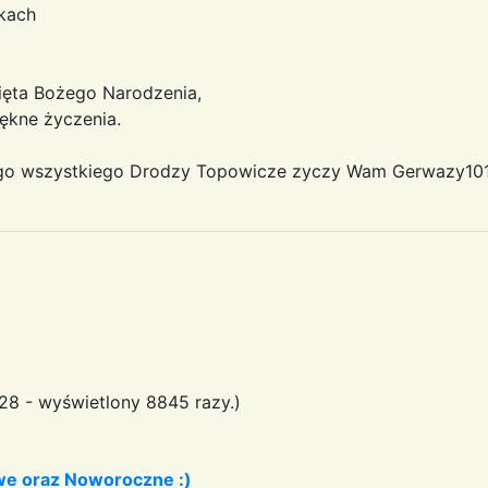
kach
więta Bożego Narodzenia,
a składa sobie piękne życzenia.
Drodzy Topowicze zyczy Wam Gerw
28 - wyświetlony 8845 razy.)
we oraz Noworoczne :)