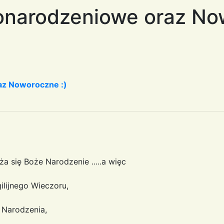
onarodzeniowe oraz No
az Noworoczne :)
iża się Boże Narodzenie .....a więc
ilijnego Wieczoru,
 Narodzenia,