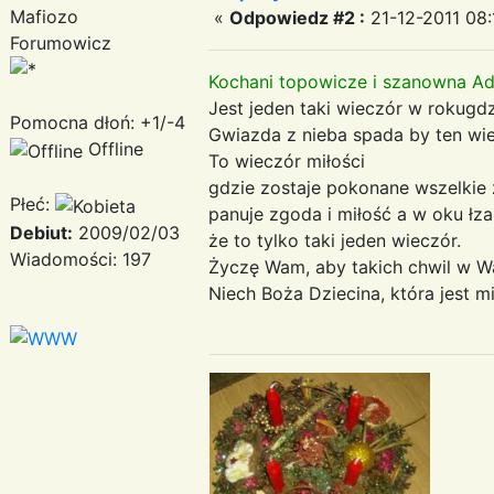
Mafiozo
«
Odpowiedz #2 :
21-12-2011 08:
Forumowicz
Kochani topowicze i szanowna Ad
Jest jeden taki wieczór w rokugdzi
Pomocna dłoń: +1/-4
Gwiazda z nieba spada by ten wie
Offline
To wieczór miłości
gdzie zostaje pokonane wszelkie 
Płeć:
panuje zgoda i miłość a w oku łza 
Debiut:
2009/02/03
że to tylko taki jeden wieczór.
Wiadomości: 197
Życzę Wam, aby takich chwil w Wa
Niech Boża Dziecina, która jest