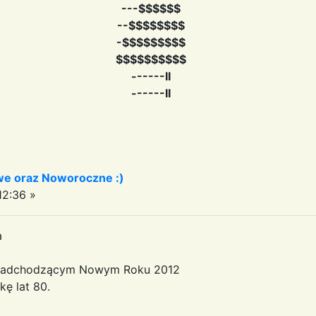
---$$$$$$
--$$$$$$$$
-$$$$$$$$$
$$$$$$$$$$
------II
------II
we oraz Noworoczne :)
12:36 »
a
w nadchodzącym Nowym Roku 2012
ę lat 80.