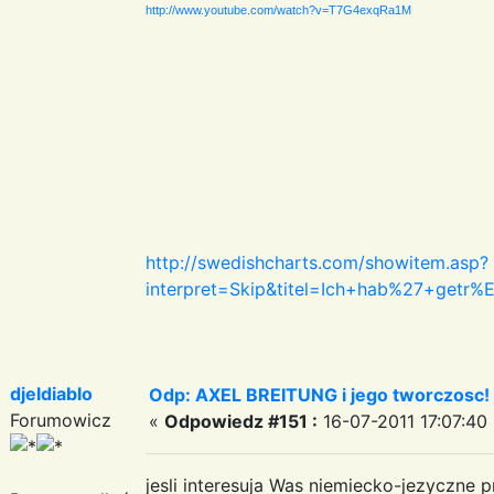
http://www.youtube.com/watch?v=T7G4exqRa1M
http://swedishcharts.com/showitem.asp?
interpret=Skip&titel=Ich+hab%27+get
djeldiablo
Odp: AXEL BREITUNG i jego tworczosc!
Forumowicz
«
Odpowiedz #151 :
16-07-2011 17:07:40 
jesli interesuja Was niemiecko-jezyczne p