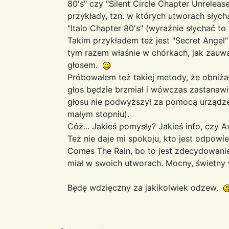
80's" czy "Silent Circle Chapter Unrele
przykłady, tzn. w których utworach słycha
"Italo Chapter 80's" (wyraźnie słychać to
Takim przykładem też jest "Secret Angel"
tym razem właśnie w chórkach, jak zauw
głosem.
Próbowałem też takiej metody, że obniżał
głos będzie brzmiał i wówczas zastanawi
głosu nie podwyższył za pomocą urządzeni
małym stopniu).
Cóż... Jakieś pomysły? Jakieś info, czy 
Też nie daje mi spokoju, kto jest odpowi
Comes The Rain, bo to jest zdecydowanie
miał w swoich utworach. Mocny, świetny
Będę wdzięczny za jakikolwiek odzew.