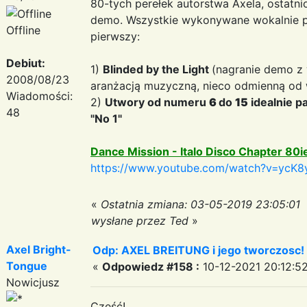
80-tych perełek autorstwa Axela, ostatni
demo. Wszystkie wykonywane wokalnie prz
Offline
pierwszy:
Debiut:
1)
Blinded by the Light
(nagranie demo z 
2008/08/23
aranżacją muzyczną, nieco odmienną od w
Wiadomości:
2)
Utwory od numeru
6
do
15
idealnie p
48
"No 1"
Dance Mission - Italo Disco Chapter 80i
https://www.youtube.com/watch?v=ycK8
«
Ostatnia zmiana: 03-05-2019 23:05:01
wysłane przez Ted
»
Axel Bright-
Odp: AXEL BREITUNG i jego tworczosc!
Tongue
«
Odpowiedz #158 :
10-12-2021 20:12:52
Nowicjusz
Cześć!