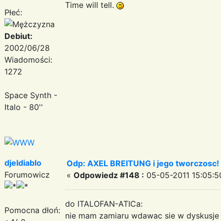
Time will tell.
Płeć:
Debiut:
2002/06/28
Wiadomości:
1272
Space Synth -
Italo - 80''
djeldiablo
Odp: AXEL BREITUNG i jego tworczosc!
Forumowicz
«
Odpowiedz #148 :
05-05-2011 15:05:5
do ITALOFAN-ATICa:
Pomocna dłoń:
nie mam zamiaru wdawac sie w dyskusje 