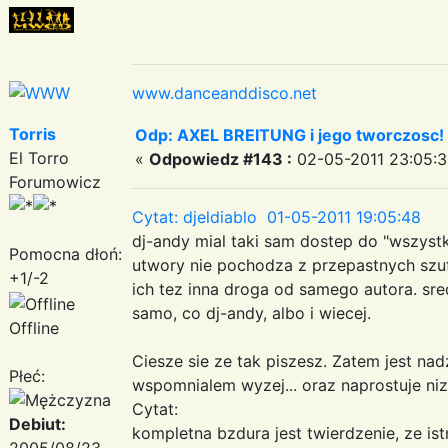
www.danceanddisco.net
Torris
Odp: AXEL BREITUNG i jego tworczosc!
El Torro
«
Odpowiedz #143 :
02-05-2011 23:05:3
Forumowicz
Cytat: djeldiablo 01-05-2011 19:05:48
dj-andy mial taki sam dostep do "wszystk
Pomocna dłoń:
utwory nie pochodza z przepastnych szuf
+1/-2
ich tez inna droga od samego autora. sr
samo, co dj-andy, albo i wiecej.
Offline
Ciesze sie ze tak piszesz. Zatem jest nadz
Płeć:
wspomnialem wyzej... oraz naprostuje niz
Cytat:
Debiut:
kompletna bzdura jest twierdzenie, ze is
2005/08/23