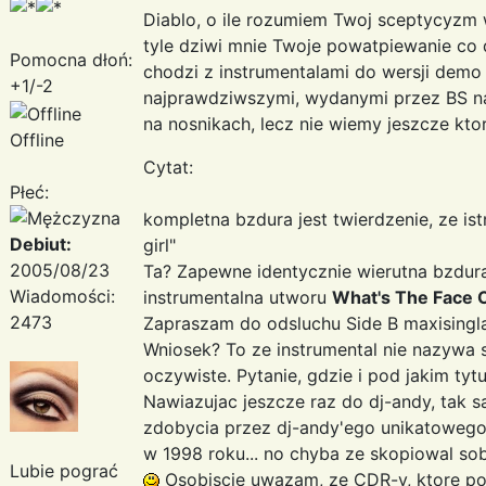
Diablo, o ile rozumiem Twoj sceptycyzm 
tyle dziwi mnie Twoje powatpiewanie co d
Pomocna dłoń:
chodzi z instrumentalami do wersji dem
+1/-2
najprawdziwszymi, wydanymi przez BS na
na nosnikach, lecz nie wiemy jeszcze kto
Offline
Cytat:
Płeć:
kompletna bzdura jest twierdzenie, ze is
Debiut:
girl"
2005/08/23
Ta? Zapewne identycznie wierutna bzdura j
Wiadomości:
instrumentalna utworu
What's The Face 
2473
Zapraszam do odsluchu Side B maxising
Wniosek? To ze instrumental nie nazywa 
oczywiste. Pytanie, gdzie i pod jakim tyt
Nawiazujac jeszcze raz do dj-andy, tak
zdobycia przez dj-andy'ego unikatowego
w 1998 roku... no chyba ze skopiowal sob
Lubie pograć
Osobiscie uwazam, ze CDR-y, ktore pos