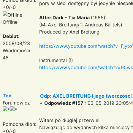
pory w sieci dostępny był jedynie niesp
+0/-0
After Dark - Tia Maria
(1985)
Offline
(M: Axel Breitung/T: Andreas Bärtels)
Produced by Axel Breitung
Debiut:
2008/08/23
https://www.youtube.com/watch?v=Fjyt
Wiadomości:
48
Instrumental (!)
https://www.youtube.com/watch?v=95w
Ted
Odp: AXEL BREITUNG i jego tworczosc!
Forumowicz
«
Odpowiedz #157 :
03-05-2019 23:05:4
Witam po długiej przerwie!
Pomocna dłoń:
Nawiązując do wydanych kilka miesięcy t
+0/-0