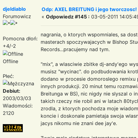
djeldiablo
Odp: AXEL BREITUNG i jego tworczosc!
Forumowicz
«
Odpowiedz #145 :
03-05-2011 14:05:4
nagrania, o ktorych wspomniales, sa dost
Pomocna dłoń:
masterach spoczywajacych w Bishop Stud
+4/-2
Records...pracujemy nad tym.
Offline
"mix", a wlasciwie zbitke dj-andy'ego wy
musisz "wycinac". do podbudowania kro
Płeć:
dodano w procesie domoroslego remixu p
innych produkcji. 20 minut temu rozmawi
Debiut:
Breitunga w BS), nic nigdy nie slyszal o 
2003/03/03
takich rzeczy nie robil ani w latach 80tyc
Wiadomości:
zrodla, z ktorych pochodza moje wiadom
2120
koncie i doskonale pamietaja swoja wlas
jacys nikomu nie znani dee jay'e.
Twoje male sledztwo internetowe mozna ro