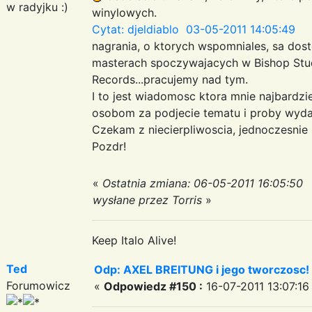
w radyjku :)
winylowych.
Cytat: djeldiablo 03-05-2011 14:05:49
nagrania, o ktorych wspomniales, sa dost
masterach spoczywajacych w Bishop Stud
Records...pracujemy nad tym.
I to jest wiadomosc ktora mnie najbardzi
osobom za podjecie tematu i proby wydan
Czekam z niecierpliwoscia, jednoczesnie 
Pozdr!
«
Ostatnia zmiana: 06-05-2011 16:05:50
wysłane przez Torris
»
Keep Italo Alive!
Ted
Odp: AXEL BREITUNG i jego tworczosc!
Forumowicz
«
Odpowiedz #150 :
16-07-2011 13:07:16