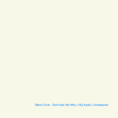
Silent Circle - Don't Ask Me Why ( HQ Audio ) Unreleased