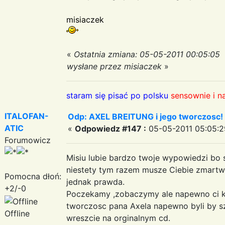
misiaczek
«
Ostatnia zmiana: 05-05-2011 00:05:05
wysłane przez misiaczek
»
staram się pisać po polsku
sensownie i n
ITALOFAN-
Odp: AXEL BREITUNG i jego tworczosc!
ATIC
«
Odpowiedz #147 :
05-05-2011 05:05:2
Forumowicz
Misiu lubie bardzo twoje wypowiedzi bo 
niestety tym razem musze Ciebie zmart
Pomocna dłoń:
jednak prawda.
+2/-0
Poczekamy ,zobaczymy ale napewno ci kto
tworczosc pana Axela napewno byli by s
Offline
wreszcie na orginalnym cd.