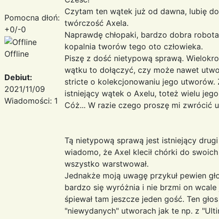
Czytam ten wątek już od dawna, lubię do
Pomocna dłoń:
twórczość Axela.
+0/-0
Naprawdę chłopaki, bardzo dobra robota! W
kopalnia tworów tego oto człowieka.
Offline
Piszę z dość nietypową sprawą. Wielokro
wątku to dołączyć, czy może nawet utworz
Debiut:
stricte o kolekcjonowaniu jego utworów. Z
2021/11/09
istniejący wątek o Axelu, toteż wielu jeg
Wiadomości: 1
Cóż... W razie czego proszę mi zwrócić 
Tą nietypową sprawą jest istniejący drug
wiadomo, że Axel klecił chórki do swoich
wszystko warstwował.
Jednakże moją uwagę przykuł pewien gł
bardzo się wyróżnia i nie brzmi on wcale 
śpiewał tam jeszcze jeden gość. Ten głos
"niewydanych" utworach jak te np. z "Ulti