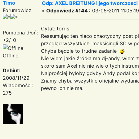
Timo
Odp: AXEL BREITUNG i jego tworczosc!
Forumowicz
«
Odpowiedz #144 :
03-05-2011 11:05:19
Cytat: torris
Pomocna dłoń:
Reasumując ten nieco chaotyczny post pi
+2/-0
przegląd wszystkich maksisingli SC w po
Chyba będzie to trudne zadanie
Offline
Nie wiem jakie źródła ma dj-andy, wiem 
skoro sam Axel nic nie wie o tych instrum
Debiut:
Najprościej byłoby gdyby Andy podał konk
2008/11/29
Znamy chyba wszystkie oficjalne wydania 
Wiadomości:
pewno ich nie ma.
275