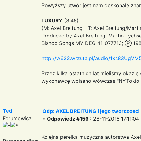
Powyższy utwór jest nam doskonale znan
LUXURY
(3:48)
(M: Axel Breitung - T: Axel Breitung/Mart
Produced by Axel Breitung, Martin Tychs
Bishop Songs MV DEG 411077713; Ⓟ 198
http://w622.wrzuta.pl/audio/1xs83UgVM5p
Przez kilka ostatnich lat mieliśmy okazję
wykonawcę wpisano wówczas "NYTokio
Ted
Odp: AXEL BREITUNG i jego tworczosc!
Forumowicz
«
Odpowiedz #156 :
28-11-2016 17:11:04
Kolejna perełka muzyczna autorstwa Axela
Pomocna dłoń: