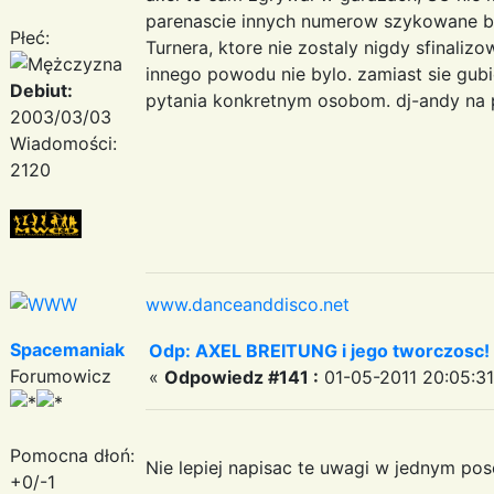
parenascie innych numerow szykowane by
Płeć:
Turnera, ktore nie zostaly nigdy sfinal
innego powodu nie bylo. zamiast sie gub
Debiut:
pytania konkretnym osobom. dj-andy na p
2003/03/03
Wiadomości:
2120
www.danceanddisco.net
Spacemaniak
Odp: AXEL BREITUNG i jego tworczosc!
Forumowicz
«
Odpowiedz #141 :
01-05-2011 20:05:31
Pomocna dłoń:
Nie lepiej napisac te uwagi w jednym posc
+0/-1