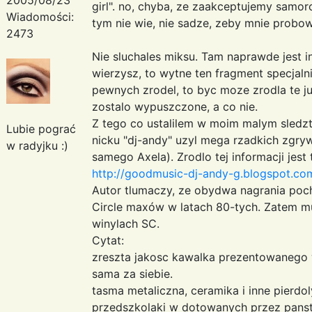
girl". no, chyba, ze zaakceptujemy samor
Wiadomości:
tym nie wie, nie sadze, zeby mnie prob
2473
Nie sluchales miksu. Tam naprawde jest in
wierzysz, to wytne ten fragment specjalni
pewnych zrodel, to byc moze zrodla te ju
zostalo wypuszczone, a co nie.
Z tego co ustalilem w moim malym sledzt
Lubie pograć
nicku "dj-andy" uzyl mega rzadkich zgry
w radyjku :)
samego Axela). Zrodlo tej informacji jest
http://goodmusic-dj-andy-g.blogspot.com
Autor tlumaczy, ze obydwa nagrania poc
Circle maxów w latach 80-tych. Zatem m
winylach SC.
Cytat:
zreszta jakosc kawalka prezentowanego 
sama za siebie.
tasma metaliczna, ceramika i inne pierdoly
przedszkolaki w dotowanych przez panst