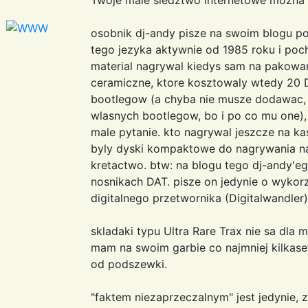
osobnik dj-andy pisze na swoim blogu po
tego jezyka aktywnie od 1985 roku i poc
material nagrywal kiedys sam na pakow
ceramiczne, ktore kosztowaly wtedy 20 D
bootlegow (a chyba nie musze dodawac, 
wlasnych bootlegow, bo i po co mu one),
male pytanie. kto nagrywal jeszcze na k
byly dyski kompaktowe do nagrywania na 
kretactwo. btw: na blogu tego dj-andy'eg
nosnikach DAT. pisze on jedynie o wykorz
digitalnego przetwornika (Digitalwandler)
skladaki typu Ultra Rare Trax nie sa dla
mam na swoim garbie co najmniej kilkaset
od podszewki.
"faktem niezaprzeczalnym" jest jedynie, z