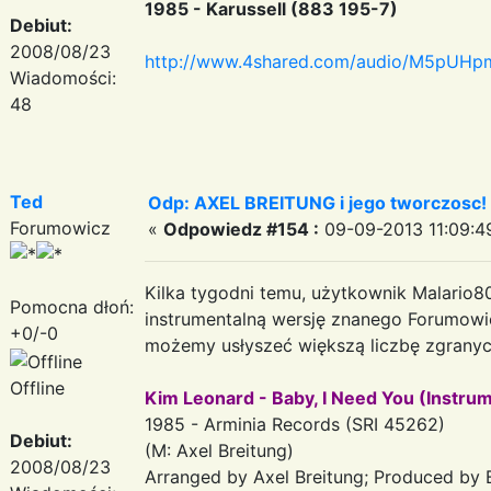
1985 - Karussell (883 195-7)
Debiut:
2008/08/23
http://www.4shared.com/audio/M5pUHpm
Wiadomości:
48
Ted
Odp: AXEL BREITUNG i jego tworczosc!
Forumowicz
«
Odpowiedz #154 :
09-09-2013 11:09:4
Kilka tygodni temu, użytkownik Malario8
Pomocna dłoń:
instrumentalną wersję znanego Forumowic
+0/-0
możemy usłyszeć większą liczbę zgranyc
Offline
Kim Leonard - Baby, I Need You (Instrum
1985 - Arminia Records (SRI 45262)
Debiut:
(M: Axel Breitung)
2008/08/23
Arranged by Axel Breitung; Produced by 