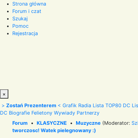
Strona główna
Forum i czat
Szukaj
Pomoc
Rejestracja
×
>
Zostań Prezenterem
<
Grafik Radia
Lista TOP80 DC
Li
DC
Biografie
Felietony
Wywiady
Partnerzy
Forum
•
KLASYCZNE
•
Muzyczne
(Moderator:
Sz
tworczosc! Watek pielegnowany :)