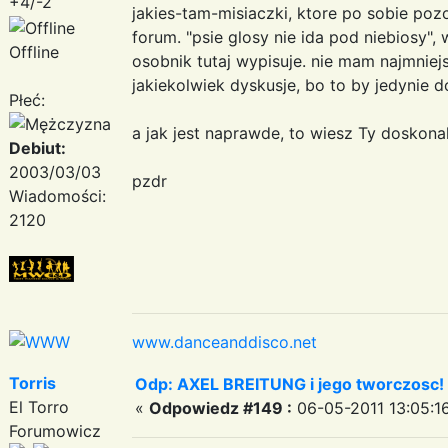
+4/-2
jakies-tam-misiaczki, ktore po sobie poz
forum. "psie glosy nie ida pod niebiosy",
Offline
osobnik tutaj wypisuje. nie mam najmnie
jakiekolwiek dyskusje, bo to by jedynie 
Płeć:
a jak jest naprawde, to wiesz Ty doskona
Debiut:
2003/03/03
pzdr
Wiadomości:
2120
www.danceanddisco.net
Torris
Odp: AXEL BREITUNG i jego tworczosc!
El Torro
«
Odpowiedz #149 :
06-05-2011 13:05:1
Forumowicz