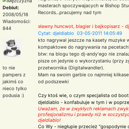
masterach spoczywajacych w Bishop Stud
Debiut:
Records...pracujemy nad tym
2008/05/18
Wiadomości:
sławny huncwot, blagier i bajkopisarz - dj
844
Cytat: djeldiablo 03-05-2011 14:05:49
kto nagrywal jeszcze na kasety muzyke w
kompaktowe do nagrywania na pecetach??
btw: na blogu tego dj-andy'ego nie znala
pisze on jedynie o wykorzystaniu (przy z
to nie
przetwornika (Digitalwandler).
pampers z
Mam na swoim garbie co najmniej kilkaset
jakimś co
od podszewki
nieco tylko
podusia :)
Czy ktoś wie, o czym specjalista od boo
djeldiablo - konfabuluje w tym i w poprz
Uważam, że w zwykłych reklamach zwykły
profesjonalizmu i prawdy niż w soczysty
djeldiablo!
Co Wy - niegłupie przecież "gospodynie