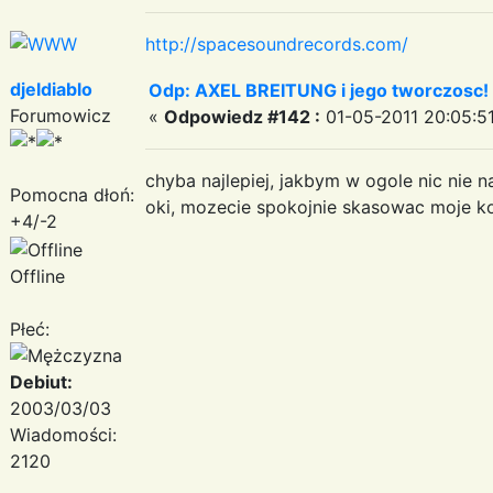
http://spacesoundrecords.com/
djeldiablo
Odp: AXEL BREITUNG i jego tworczosc!
Forumowicz
«
Odpowiedz #142 :
01-05-2011 20:05:51
chyba najlepiej, jakbym w ogole nic nie na
Pomocna dłoń:
oki, mozecie spokojnie skasowac moje k
+4/-2
Offline
Płeć:
Debiut:
2003/03/03
Wiadomości:
2120