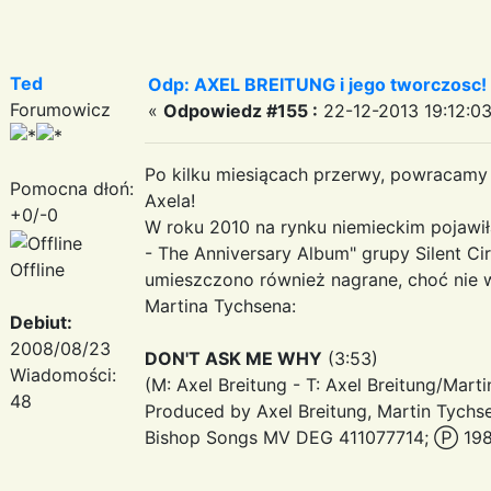
Ted
Odp: AXEL BREITUNG i jego tworczosc!
Forumowicz
«
Odpowiedz #155 :
22-12-2013 19:12:03
Po kilku miesiącach przerwy, powracamy 
Pomocna dłoń:
Axela!
+0/-0
W roku 2010 na rynku niemieckim pojawił
- The Anniversary Album" grupy Silent C
Offline
umieszczono również nagrane, choć nie 
Martina Tychsena:
Debiut:
2008/08/23
DON'T ASK ME WHY
(3:53)
Wiadomości:
(M: Axel Breitung - T: Axel Breitung/Mart
48
Produced by Axel Breitung, Martin Tychs
Bishop Songs MV DEG 411077714; Ⓟ 198