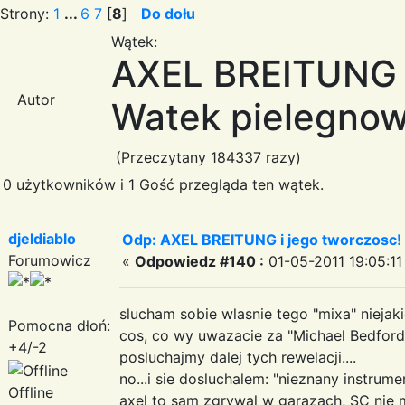
Strony:
1
...
6
7
[
8
]
Do dołu
Wątek:
AXEL BREITUNG i
Autor
Watek pielegnow
(Przeczytany 184337 razy)
0 użytkowników i 1 Gość przegląda ten wątek.
djeldiablo
Odp: AXEL BREITUNG i jego tworczosc!
Forumowicz
«
Odpowiedz #140 :
01-05-2011 19:05:11
slucham sobie wlasnie tego "mixa" niejak
Pomocna dłoń:
cos, co wy uwazacie za "Michael Bedford
+4/-2
posluchajmy dalej tych rewelacji....
no...i sie dosluchalem: "nieznany instrumen
Offline
axel to sam zgrywal w garazach, SC nie m