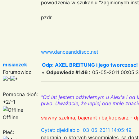
powodzenia w szukaniu "zaginionych instr
pzdr
www.danceanddisco.net
misiaczek
Odp: AXEL BREITUNG i jego tworczosc!
Forumowicz
«
Odpowiedz #146 :
05-05-2011 00:05:3
Pomocna dłoń:
"Od lat jestem odźwiernym u Alex'a i od l
+2/-1
piwo. Uważacie, że lepiej ode mnie znaci
Offline
sławny szelma, bajerant i bajkopisarz - dj
Cytat: djeldiablo 03-05-2011 14:05:49
Płeć:
nagrania, o ktorych wspomniales, sa dost