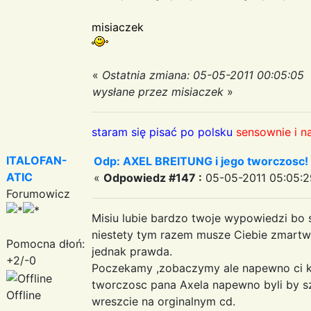
misiaczek
«
Ostatnia zmiana: 05-05-2011 00:05:05
wysłane przez misiaczek
»
staram się pisać po polsku
sensownie i n
ITALOFAN-
Odp: AXEL BREITUNG i jego tworczosc!
ATIC
«
Odpowiedz #147 :
05-05-2011 05:05:2
Forumowicz
Misiu lubie bardzo twoje wypowiedzi bo 
niestety tym razem musze Ciebie zmart
Pomocna dłoń:
jednak prawda.
+2/-0
Poczekamy ,zobaczymy ale napewno ci kto
tworczosc pana Axela napewno byli by s
Offline
wreszcie na orginalnym cd.