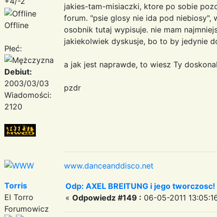
+4/-2
jakies-tam-misiaczki, ktore po sobie poz
forum. "psie glosy nie ida pod niebiosy",
Offline
osobnik tutaj wypisuje. nie mam najmnie
jakiekolwiek dyskusje, bo to by jedynie 
Płeć:
a jak jest naprawde, to wiesz Ty doskona
Debiut:
2003/03/03
pzdr
Wiadomości:
2120
www.danceanddisco.net
Torris
Odp: AXEL BREITUNG i jego tworczosc!
El Torro
«
Odpowiedz #149 :
06-05-2011 13:05:1
Forumowicz