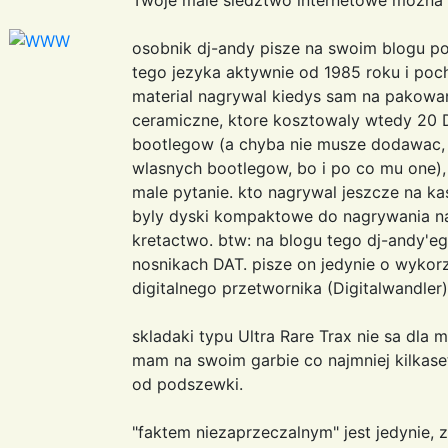
osobnik dj-andy pisze na swoim blogu po
tego jezyka aktywnie od 1985 roku i poc
material nagrywal kiedys sam na pakow
ceramiczne, ktore kosztowaly wtedy 20 D
bootlegow (a chyba nie musze dodawac, 
wlasnych bootlegow, bo i po co mu one),
male pytanie. kto nagrywal jeszcze na k
byly dyski kompaktowe do nagrywania na 
kretactwo. btw: na blogu tego dj-andy'eg
nosnikach DAT. pisze on jedynie o wykorz
digitalnego przetwornika (Digitalwandler)
skladaki typu Ultra Rare Trax nie sa dla
mam na swoim garbie co najmniej kilkaset
od podszewki.
"faktem niezaprzeczalnym" jest jedynie, z