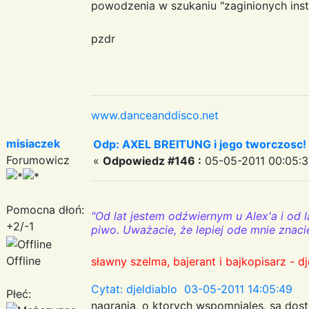
powodzenia w szukaniu "zaginionych instr
pzdr
www.danceanddisco.net
misiaczek
Odp: AXEL BREITUNG i jego tworczosc!
Forumowicz
«
Odpowiedz #146 :
05-05-2011 00:05:3
Pomocna dłoń:
"Od lat jestem odźwiernym u Alex'a i od l
+2/-1
piwo. Uważacie, że lepiej ode mnie znaci
Offline
sławny szelma, bajerant i bajkopisarz - dj
Cytat: djeldiablo 03-05-2011 14:05:49
Płeć:
nagrania, o ktorych wspomniales, sa dost