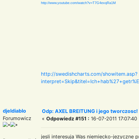
http://www.youtube.com/watch?v=T7G4exqRa1M
http://swedishcharts.com/showitem.asp?
interpret=Skip&titel=Ich+hab%27+get
djeldiablo
Odp: AXEL BREITUNG i jego tworczosc!
Forumowicz
«
Odpowiedz #151 :
16-07-2011 17:07:40 
jesli interesuja Was niemiecko-jezyczne p