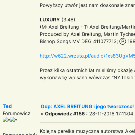
Powyższy utwór jest nam doskonale znan
LUXURY
(3:48)
(M: Axel Breitung - T: Axel Breitung/Mart
Produced by Axel Breitung, Martin Tychs
Bishop Songs MV DEG 411077713; Ⓟ 198
http://w622.wrzuta.pl/audio/1xs83UgVM5p
Przez kilka ostatnich lat mieliśmy okazję
wykonawcę wpisano wówczas "NYTokio
Ted
Odp: AXEL BREITUNG i jego tworczosc!
Forumowicz
«
Odpowiedz #156 :
28-11-2016 17:11:04
Kolejna perełka muzyczna autorstwa Axela
Pomocna dłoń: