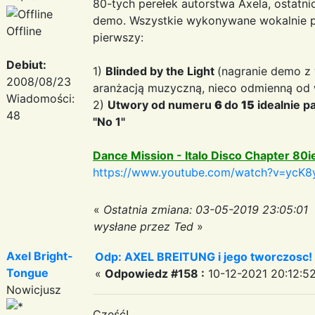
80-tych perełek autorstwa Axela, ostatni
demo. Wszystkie wykonywane wokalnie prz
Offline
pierwszy:
Debiut:
1)
Blinded by the Light
(nagranie demo z 
2008/08/23
aranżacją muzyczną, nieco odmienną od w
Wiadomości:
2)
Utwory od numeru
6
do
15
idealnie p
48
"No 1"
Dance Mission - Italo Disco Chapter 80i
https://www.youtube.com/watch?v=ycK8
«
Ostatnia zmiana: 03-05-2019 23:05:01
wysłane przez Ted
»
Axel Bright-
Odp: AXEL BREITUNG i jego tworczosc!
Tongue
«
Odpowiedz #158 :
10-12-2021 20:12:52
Nowicjusz
Cześć!