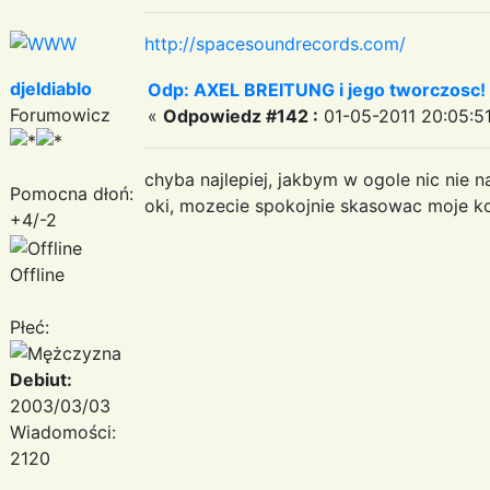
http://spacesoundrecords.com/
djeldiablo
Odp: AXEL BREITUNG i jego tworczosc!
Forumowicz
«
Odpowiedz #142 :
01-05-2011 20:05:51
chyba najlepiej, jakbym w ogole nic nie na
Pomocna dłoń:
oki, mozecie spokojnie skasowac moje k
+4/-2
Offline
Płeć:
Debiut:
2003/03/03
Wiadomości:
2120