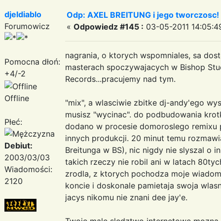
djeldiablo
Odp: AXEL BREITUNG i jego tworczosc!
Forumowicz
«
Odpowiedz #145 :
03-05-2011 14:05:4
nagrania, o ktorych wspomniales, sa dost
Pomocna dłoń:
masterach spoczywajacych w Bishop Stud
+4/-2
Records...pracujemy nad tym.
Offline
"mix", a wlasciwie zbitke dj-andy'ego wy
musisz "wycinac". do podbudowania kro
Płeć:
dodano w procesie domoroslego remixu p
innych produkcji. 20 minut temu rozmawi
Debiut:
Breitunga w BS), nic nigdy nie slyszal o 
2003/03/03
takich rzeczy nie robil ani w latach 80tyc
Wiadomości:
zrodla, z ktorych pochodza moje wiadom
2120
koncie i doskonale pamietaja swoja wlas
jacys nikomu nie znani dee jay'e.
Twoje male sledztwo internetowe mozna ro