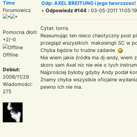
Timo
Odp: AXEL BREITUNG i jego tworczosc!
Forumowicz
«
Odpowiedz #144 :
03-05-2011 11:05:19
Cytat: torris
Pomocna dłoń:
Reasumując ten nieco chaotyczny post pi
+2/-0
przegląd wszystkich maksisingli SC w po
Chyba będzie to trudne zadanie
Offline
Nie wiem jakie źródła ma dj-andy, wiem 
skoro sam Axel nic nie wie o tych instrum
Debiut:
Najprościej byłoby gdyby Andy podał konk
2008/11/29
Znamy chyba wszystkie oficjalne wydania 
Wiadomości:
pewno ich nie ma.
275