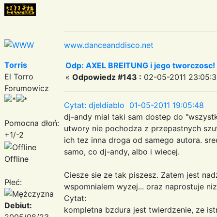
www.danceanddisco.net
Torris
Odp: AXEL BREITUNG i jego tworczosc!
El Torro
«
Odpowiedz #143 :
02-05-2011 23:05:3
Forumowicz
Cytat: djeldiablo 01-05-2011 19:05:48
dj-andy mial taki sam dostep do "wszystk
Pomocna dłoń:
utwory nie pochodza z przepastnych szuf
+1/-2
ich tez inna droga od samego autora. sr
samo, co dj-andy, albo i wiecej.
Offline
Ciesze sie ze tak piszesz. Zatem jest nadz
Płeć:
wspomnialem wyzej... oraz naprostuje niz
Cytat:
Debiut:
kompletna bzdura jest twierdzenie, ze is
2005/08/23