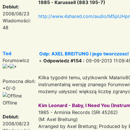
1985 - Karussell (883 195-7)
Debiut:
2008/08/23
http://www.4shared.com/audio/M5pUHpm
Wiadomości:
48
Ted
Odp: AXEL BREITUNG i jego tworczosc!
Forumowicz
«
Odpowiedz #154 :
09-09-2013 11:09:4
Kilka tygodni temu, użytkownik Malario8
Pomocna dłoń:
instrumentalną wersję znanego Forumowic
+0/-0
możemy usłyszeć większą liczbę zgranyc
Offline
Kim Leonard - Baby, I Need You (Instrum
1985 - Arminia Records (SRI 45262)
Debiut:
(M: Axel Breitung)
2008/08/23
Arranged by Axel Breitung; Produced by 