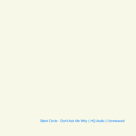
Silent Circle - Don't Ask Me Why ( HQ Audio ) Unreleased