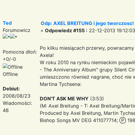
Ted
Odp: AXEL BREITUNG i jego tworczosc!
Forumowicz
«
Odpowiedz #155 :
22-12-2013 19:12:03
Po kilku miesiącach przerwy, powracamy 
Pomocna dłoń:
Axela!
+0/-0
W roku 2010 na rynku niemieckim pojawił
- The Anniversary Album" grupy Silent C
Offline
umieszczono również nagrane, choć nie 
Martina Tychsena:
Debiut:
2008/08/23
DON'T ASK ME WHY
(3:53)
Wiadomości:
(M: Axel Breitung - T: Axel Breitung/Mart
48
Produced by Axel Breitung, Martin Tychs
Bishop Songs MV DEG 411077714; Ⓟ 198