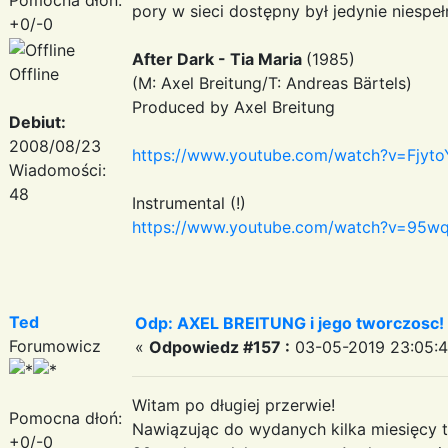
pory w sieci dostępny był jedynie niesp
+0/-0
After Dark - Tia Maria
(1985)
Offline
(M: Axel Breitung/T: Andreas Bärtels)
Produced by Axel Breitung
Debiut:
2008/08/23
https://www.youtube.com/watch?v=Fjyt
Wiadomości:
48
Instrumental (!)
https://www.youtube.com/watch?v=95w
Ted
Odp: AXEL BREITUNG i jego tworczosc!
Forumowicz
«
Odpowiedz #157 :
03-05-2019 23:05:4
Witam po długiej przerwie!
Pomocna dłoń:
Nawiązując do wydanych kilka miesięcy t
+0/-0