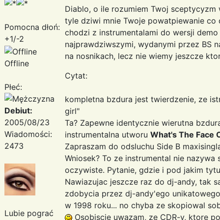
Diablo, o ile rozumiem Twoj sceptycyzm 
tyle dziwi mnie Twoje powatpiewanie co d
Pomocna dłoń:
chodzi z instrumentalami do wersji dem
+1/-2
najprawdziwszymi, wydanymi przez BS na
na nosnikach, lecz nie wiemy jeszcze kto
Offline
Cytat:
Płeć:
kompletna bzdura jest twierdzenie, ze is
Debiut:
girl"
2005/08/23
Ta? Zapewne identycznie wierutna bzdura j
Wiadomości:
instrumentalna utworu
What's The Face 
2473
Zapraszam do odsluchu Side B maxising
Wniosek? To ze instrumental nie nazywa 
oczywiste. Pytanie, gdzie i pod jakim tyt
Nawiazujac jeszcze raz do dj-andy, tak
zdobycia przez dj-andy'ego unikatowego
w 1998 roku... no chyba ze skopiowal sob
Lubie pograć
Osobiscie uwazam, ze CDR-y, ktore pos