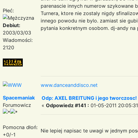
parenascie innych numerow szykowane by
Płeć:
Turnera, ktore nie zostaly nigdy sfinal
innego powodu nie bylo. zamiast sie gub
Debiut:
pytania konkretnym osobom. dj-andy na p
2003/03/03
Wiadomości:
2120
www.danceanddisco.net
Spacemaniak
Odp: AXEL BREITUNG i jego tworczosc!
Forumowicz
«
Odpowiedz #141 :
01-05-2011 20:05:31
Pomocna dłoń:
Nie lepiej napisac te uwagi w jednym posc
+0/-1