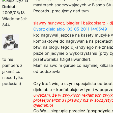
masterach spoczywajacych w Bishop Stud
Debiut:
Records...pracujemy nad tym
2008/05/18
Wiadomości:
sławny huncwot, blagier i bajkopisarz - dj
844
Cytat: djeldiablo 03-05-2011 14:05:49
kto nagrywal jeszcze na kasety muzyke w
kompaktowe do nagrywania na pecetach??
btw: na blogu tego dj-andy'ego nie znala
pisze on jedynie o wykorzystaniu (przy z
to nie
przetwornika (Digitalwandler).
pampers z
Mam na swoim garbie co najmniej kilkaset
jakimś co
od podszewki
nieco tylko
podusia :)
Czy ktoś wie, o czym specjalista od boo
djeldiablo - konfabuluje w tym i w poprz
Uważam, że w zwykłych reklamach zwykły
profesjonalizmu i prawdy niż w soczysty
djeldiablo!
Co Wy - niegłupie przecież "gospodynie