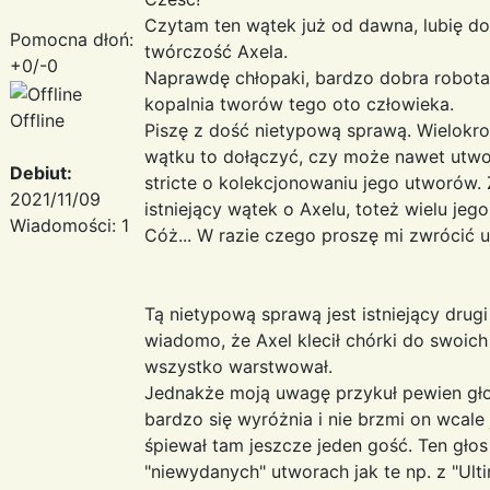
Czytam ten wątek już od dawna, lubię do
Pomocna dłoń:
twórczość Axela.
+0/-0
Naprawdę chłopaki, bardzo dobra robota! W
kopalnia tworów tego oto człowieka.
Offline
Piszę z dość nietypową sprawą. Wielokro
wątku to dołączyć, czy może nawet utworz
Debiut:
stricte o kolekcjonowaniu jego utworów. Z
2021/11/09
istniejący wątek o Axelu, toteż wielu jeg
Wiadomości: 1
Cóż... W razie czego proszę mi zwrócić 
Tą nietypową sprawą jest istniejący drug
wiadomo, że Axel klecił chórki do swoich
wszystko warstwował.
Jednakże moją uwagę przykuł pewien gł
bardzo się wyróżnia i nie brzmi on wcale 
śpiewał tam jeszcze jeden gość. Ten głos
"niewydanych" utworach jak te np. z "Ulti