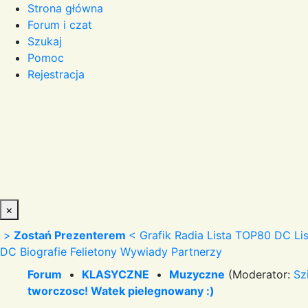
Strona główna
Forum i czat
Szukaj
Pomoc
Rejestracja
×
>
Zostań Prezenterem
<
Grafik Radia
Lista TOP80 DC
Li
DC
Biografie
Felietony
Wywiady
Partnerzy
Forum
•
KLASYCZNE
•
Muzyczne
(Moderator:
Sz
tworczosc! Watek pielegnowany :)