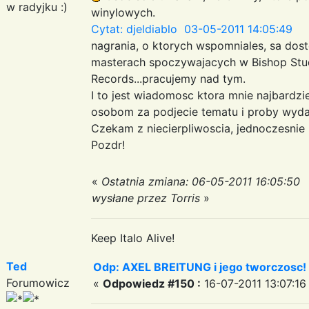
w radyjku :)
winylowych.
Cytat: djeldiablo 03-05-2011 14:05:49
nagrania, o ktorych wspomniales, sa dost
masterach spoczywajacych w Bishop Stud
Records...pracujemy nad tym.
I to jest wiadomosc ktora mnie najbardzi
osobom za podjecie tematu i proby wydan
Czekam z niecierpliwoscia, jednoczesnie 
Pozdr!
«
Ostatnia zmiana: 06-05-2011 16:05:50
wysłane przez Torris
»
Keep Italo Alive!
Ted
Odp: AXEL BREITUNG i jego tworczosc!
Forumowicz
«
Odpowiedz #150 :
16-07-2011 13:07:16