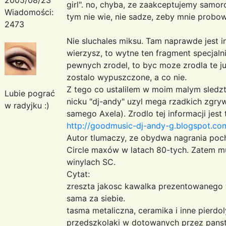
girl". no, chyba, ze zaakceptujemy samor
Wiadomości:
tym nie wie, nie sadze, zeby mnie prob
2473
Nie sluchales miksu. Tam naprawde jest in
wierzysz, to wytne ten fragment specjalni
pewnych zrodel, to byc moze zrodla te ju
zostalo wypuszczone, a co nie.
Z tego co ustalilem w moim malym sledzt
Lubie pograć
nicku "dj-andy" uzyl mega rzadkich zgry
w radyjku :)
samego Axela). Zrodlo tej informacji jest
http://goodmusic-dj-andy-g.blogspot.com
Autor tlumaczy, ze obydwa nagrania poc
Circle maxów w latach 80-tych. Zatem m
winylach SC.
Cytat:
zreszta jakosc kawalka prezentowanego 
sama za siebie.
tasma metaliczna, ceramika i inne pierdoly
przedszkolaki w dotowanych przez panst