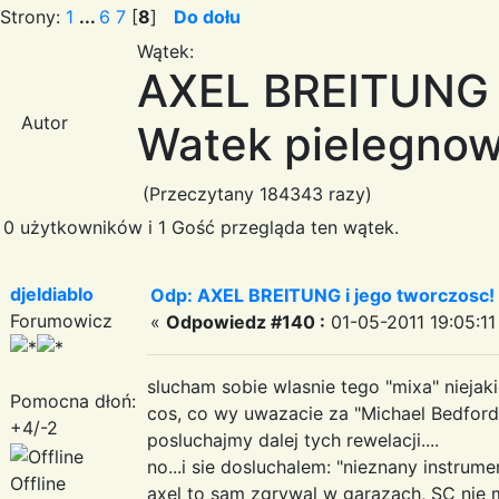
Strony:
1
...
6
7
[
8
]
Do dołu
Wątek:
AXEL BREITUNG i
Autor
Watek pielegnow
(Przeczytany 184343 razy)
0 użytkowników i 1 Gość przegląda ten wątek.
djeldiablo
Odp: AXEL BREITUNG i jego tworczosc!
Forumowicz
«
Odpowiedz #140 :
01-05-2011 19:05:11
slucham sobie wlasnie tego "mixa" niejak
Pomocna dłoń:
cos, co wy uwazacie za "Michael Bedford
+4/-2
posluchajmy dalej tych rewelacji....
no...i sie dosluchalem: "nieznany instrumen
Offline
axel to sam zgrywal w garazach, SC nie m