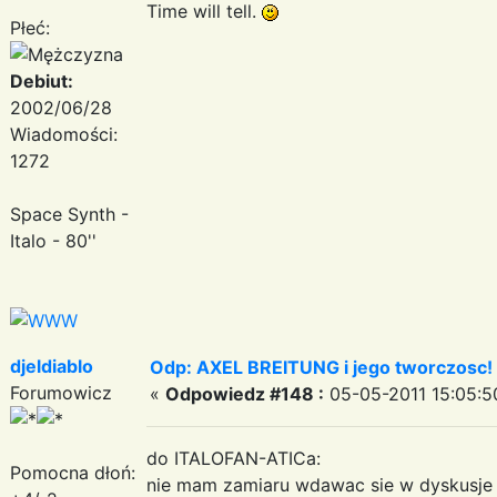
Time will tell.
Płeć:
Debiut:
2002/06/28
Wiadomości:
1272
Space Synth -
Italo - 80''
djeldiablo
Odp: AXEL BREITUNG i jego tworczosc!
Forumowicz
«
Odpowiedz #148 :
05-05-2011 15:05:5
do ITALOFAN-ATICa:
Pomocna dłoń:
nie mam zamiaru wdawac sie w dyskusje 