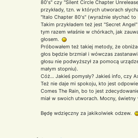
80's" czy "Silent Circle Chapter Unrele
przykłady, tzn. w których utworach słycha
"Italo Chapter 80's" (wyraźnie słychać to
Takim przykładem też jest "Secret Angel"
tym razem właśnie w chórkach, jak zauw
głosem.
Próbowałem też takiej metody, że obniżał
głos będzie brzmiał i wówczas zastanawi
głosu nie podwyższył za pomocą urządzeni
małym stopniu).
Cóż... Jakieś pomysły? Jakieś info, czy 
Też nie daje mi spokoju, kto jest odpowi
Comes The Rain, bo to jest zdecydowanie
miał w swoich utworach. Mocny, świetny
Będę wdzięczny za jakikolwiek odzew.