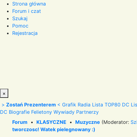
Strona główna
Forum i czat
Szukaj
Pomoc
Rejestracja
×
>
Zostań Prezenterem
<
Grafik Radia
Lista TOP80 DC
Li
DC
Biografie
Felietony
Wywiady
Partnerzy
Forum
•
KLASYCZNE
•
Muzyczne
(Moderator:
Sz
tworczosc! Watek pielegnowany :)