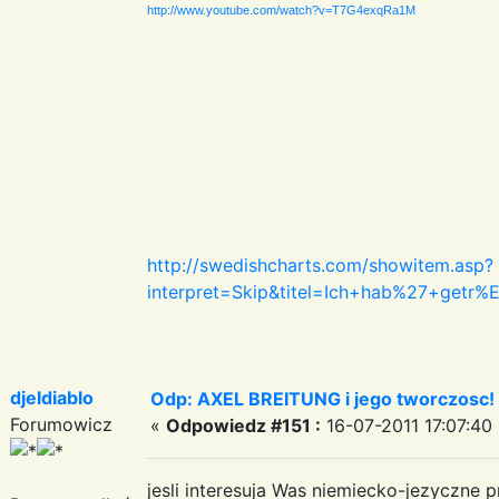
http://www.youtube.com/watch?v=T7G4exqRa1M
http://swedishcharts.com/showitem.asp?
interpret=Skip&titel=Ich+hab%27+get
djeldiablo
Odp: AXEL BREITUNG i jego tworczosc!
Forumowicz
«
Odpowiedz #151 :
16-07-2011 17:07:40 
jesli interesuja Was niemiecko-jezyczne p