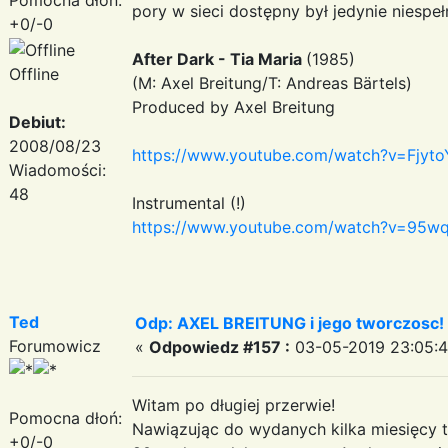
pory w sieci dostępny był jedynie niesp
+0/-0
After Dark - Tia Maria
(1985)
Offline
(M: Axel Breitung/T: Andreas Bärtels)
Produced by Axel Breitung
Debiut:
2008/08/23
https://www.youtube.com/watch?v=Fjyt
Wiadomości:
48
Instrumental (!)
https://www.youtube.com/watch?v=95w
Ted
Odp: AXEL BREITUNG i jego tworczosc!
Forumowicz
«
Odpowiedz #157 :
03-05-2019 23:05:4
Witam po długiej przerwie!
Pomocna dłoń:
Nawiązując do wydanych kilka miesięcy t
+0/-0