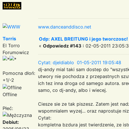
www.danceanddisco.net
Torris
Odp: AXEL BREITUNG i jego tworczosc!
El Torro
«
Odpowiedz #143 :
02-05-2011 23:05:3
Forumowicz
Cytat: djeldiablo 01-05-2011 19:05:48
dj-andy mial taki sam dostep do "wszystk
Pomocna dłoń:
utwory nie pochodza z przepastnych szuf
+1/-2
ich tez inna droga od samego autora. sr
samo, co dj-andy, albo i wiecej.
Offline
Ciesze sie ze tak piszesz. Zatem jest nadz
Płeć:
wspomnialem wyzej... oraz naprostuje niz
Cytat:
Debiut:
kompletna bzdura jest twierdzenie, ze is
2005/08/23