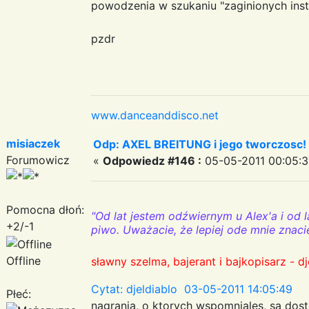
powodzenia w szukaniu "zaginionych instr
pzdr
www.danceanddisco.net
misiaczek
Odp: AXEL BREITUNG i jego tworczosc!
Forumowicz
«
Odpowiedz #146 :
05-05-2011 00:05:3
Pomocna dłoń:
"Od lat jestem odźwiernym u Alex'a i od l
+2/-1
piwo. Uważacie, że lepiej ode mnie znaci
Offline
sławny szelma, bajerant i bajkopisarz - dj
Cytat: djeldiablo 03-05-2011 14:05:49
Płeć:
nagrania, o ktorych wspomniales, sa dost