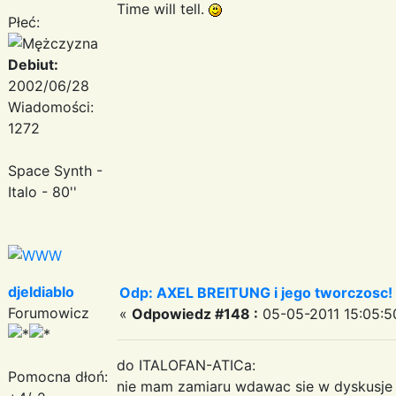
Time will tell.
Płeć:
Debiut:
2002/06/28
Wiadomości:
1272
Space Synth -
Italo - 80''
djeldiablo
Odp: AXEL BREITUNG i jego tworczosc!
Forumowicz
«
Odpowiedz #148 :
05-05-2011 15:05:5
do ITALOFAN-ATICa:
Pomocna dłoń:
nie mam zamiaru wdawac sie w dyskusje 