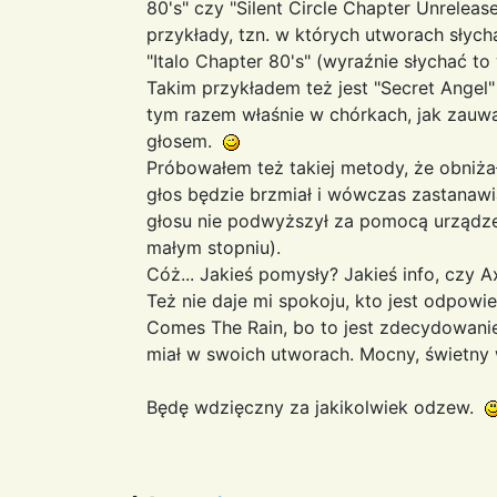
80's" czy "Silent Circle Chapter Unrele
przykłady, tzn. w których utworach słycha
"Italo Chapter 80's" (wyraźnie słychać to
Takim przykładem też jest "Secret Angel"
tym razem właśnie w chórkach, jak zauw
głosem.
Próbowałem też takiej metody, że obniżał
głos będzie brzmiał i wówczas zastanawi
głosu nie podwyższył za pomocą urządzeni
małym stopniu).
Cóż... Jakieś pomysły? Jakieś info, czy 
Też nie daje mi spokoju, kto jest odpowi
Comes The Rain, bo to jest zdecydowanie
miał w swoich utworach. Mocny, świetny
Będę wdzięczny za jakikolwiek odzew.