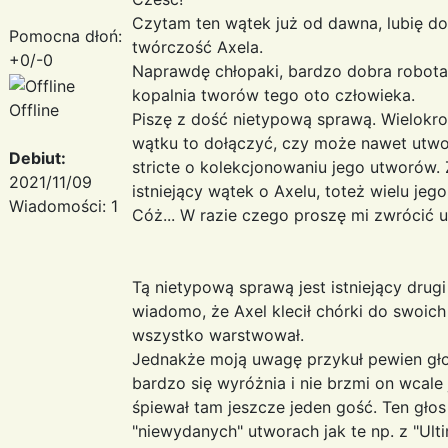
Czytam ten wątek już od dawna, lubię do
Pomocna dłoń:
twórczość Axela.
+0/-0
Naprawdę chłopaki, bardzo dobra robota! W
kopalnia tworów tego oto człowieka.
Offline
Piszę z dość nietypową sprawą. Wielokro
wątku to dołączyć, czy może nawet utworz
Debiut:
stricte o kolekcjonowaniu jego utworów. Z
2021/11/09
istniejący wątek o Axelu, toteż wielu jeg
Wiadomości: 1
Cóż... W razie czego proszę mi zwrócić 
Tą nietypową sprawą jest istniejący drug
wiadomo, że Axel klecił chórki do swoich
wszystko warstwował.
Jednakże moją uwagę przykuł pewien gł
bardzo się wyróżnia i nie brzmi on wcale 
śpiewał tam jeszcze jeden gość. Ten głos
"niewydanych" utworach jak te np. z "Ulti