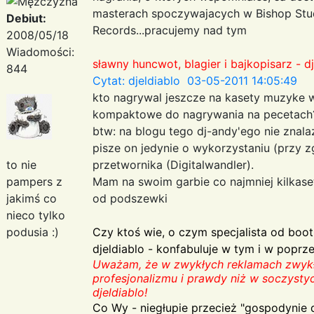
masterach spoczywajacych w Bishop Stud
Debiut:
Records...pracujemy nad tym
2008/05/18
Wiadomości:
sławny huncwot, blagier i bajkopisarz - dj
844
Cytat: djeldiablo 03-05-2011 14:05:49
kto nagrywal jeszcze na kasety muzyke w
kompaktowe do nagrywania na pecetach??
btw: na blogu tego dj-andy'ego nie znala
pisze on jedynie o wykorzystaniu (przy z
to nie
przetwornika (Digitalwandler).
pampers z
Mam na swoim garbie co najmniej kilkaset
jakimś co
od podszewki
nieco tylko
podusia :)
Czy ktoś wie, o czym specjalista od boo
djeldiablo - konfabuluje w tym i w poprz
Uważam, że w zwykłych reklamach zwykły
profesjonalizmu i prawdy niż w soczysty
djeldiablo!
Co Wy - niegłupie przecież "gospodynie