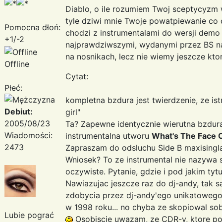
Diablo, o ile rozumiem Twoj sceptycyzm 
tyle dziwi mnie Twoje powatpiewanie co d
Pomocna dłoń:
chodzi z instrumentalami do wersji dem
+1/-2
najprawdziwszymi, wydanymi przez BS na
na nosnikach, lecz nie wiemy jeszcze kto
Offline
Cytat:
Płeć:
kompletna bzdura jest twierdzenie, ze is
Debiut:
girl"
2005/08/23
Ta? Zapewne identycznie wierutna bzdura j
Wiadomości:
instrumentalna utworu
What's The Face 
2473
Zapraszam do odsluchu Side B maxising
Wniosek? To ze instrumental nie nazywa 
oczywiste. Pytanie, gdzie i pod jakim tyt
Nawiazujac jeszcze raz do dj-andy, tak
zdobycia przez dj-andy'ego unikatowego
w 1998 roku... no chyba ze skopiowal sob
Lubie pograć
Osobiscie uwazam, ze CDR-y, ktore pos