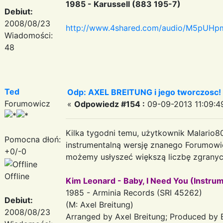
1985 - Karussell (883 195-7)
Debiut:
2008/08/23
http://www.4shared.com/audio/M5pUHpm
Wiadomości:
48
Ted
Odp: AXEL BREITUNG i jego tworczosc!
Forumowicz
«
Odpowiedz #154 :
09-09-2013 11:09:4
Kilka tygodni temu, użytkownik Malario8
Pomocna dłoń:
instrumentalną wersję znanego Forumowic
+0/-0
możemy usłyszeć większą liczbę zgranyc
Offline
Kim Leonard - Baby, I Need You (Instrum
1985 - Arminia Records (SRI 45262)
Debiut:
(M: Axel Breitung)
2008/08/23
Arranged by Axel Breitung; Produced by 