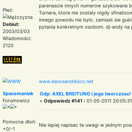
parenascie innych numerow szykowane by
Płeć:
Turnera, ktore nie zostaly nigdy sfinal
innego powodu nie bylo. zamiast sie gub
Debiut:
pytania konkretnym osobom. dj-andy na p
2003/03/03
Wiadomości:
2120
www.danceanddisco.net
Spacemaniak
Odp: AXEL BREITUNG i jego tworczosc!
Forumowicz
«
Odpowiedz #141 :
01-05-2011 20:05:31
Pomocna dłoń:
Nie lepiej napisac te uwagi w jednym posc
+0/-1