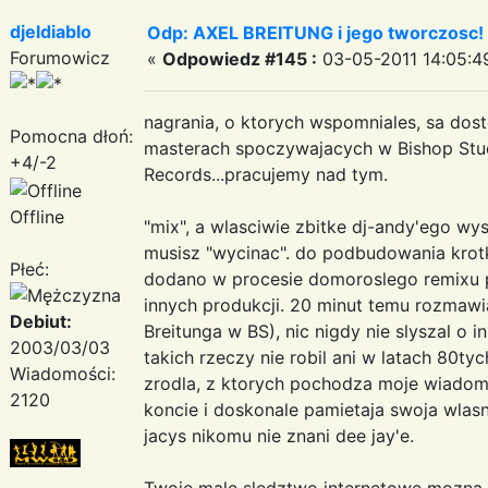
djeldiablo
Odp: AXEL BREITUNG i jego tworczosc!
Forumowicz
«
Odpowiedz #145 :
03-05-2011 14:05:4
nagrania, o ktorych wspomniales, sa dost
Pomocna dłoń:
masterach spoczywajacych w Bishop Stud
+4/-2
Records...pracujemy nad tym.
Offline
"mix", a wlasciwie zbitke dj-andy'ego wy
musisz "wycinac". do podbudowania kro
Płeć:
dodano w procesie domoroslego remixu p
innych produkcji. 20 minut temu rozmawi
Debiut:
Breitunga w BS), nic nigdy nie slyszal o 
2003/03/03
takich rzeczy nie robil ani w latach 80tyc
Wiadomości:
zrodla, z ktorych pochodza moje wiadom
2120
koncie i doskonale pamietaja swoja wlas
jacys nikomu nie znani dee jay'e.
Twoje male sledztwo internetowe mozna ro