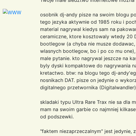
osobnik dj-andy pisze na swoim blogu po
tego jezyka aktywnie od 1985 roku i poc
material nagrywal kiedys sam na pakow
ceramiczne, ktore kosztowaly wtedy 20 D
bootlegow (a chyba nie musze dodawac, 
wlasnych bootlegow, bo i po co mu one),
male pytanie. kto nagrywal jeszcze na k
byly dyski kompaktowe do nagrywania na 
kretactwo. btw: na blogu tego dj-andy'eg
nosnikach DAT. pisze on jedynie o wykorz
digitalnego przetwornika (Digitalwandler)
skladaki typu Ultra Rare Trax nie sa dla
mam na swoim garbie co najmniej kilkaset
od podszewki.
"faktem niezaprzeczalnym" jest jedynie, z