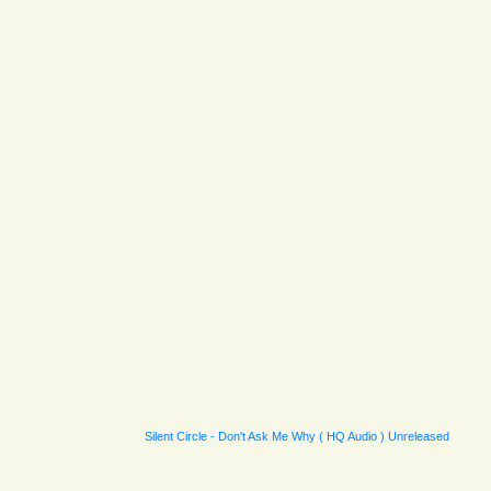
Silent Circle - Don't Ask Me Why ( HQ Audio ) Unreleased