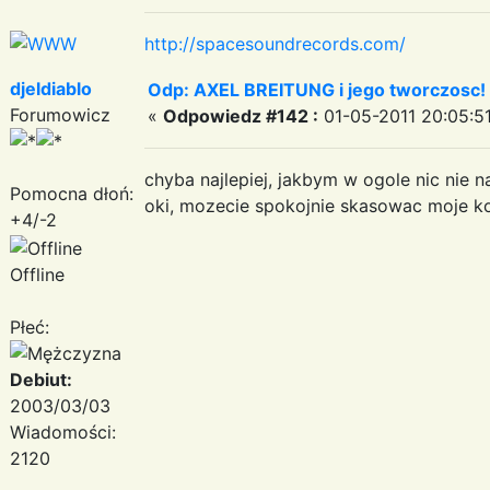
http://spacesoundrecords.com/
djeldiablo
Odp: AXEL BREITUNG i jego tworczosc!
Forumowicz
«
Odpowiedz #142 :
01-05-2011 20:05:51
chyba najlepiej, jakbym w ogole nic nie na
Pomocna dłoń:
oki, mozecie spokojnie skasowac moje k
+4/-2
Offline
Płeć:
Debiut:
2003/03/03
Wiadomości:
2120