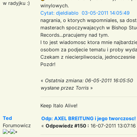
w radyjku :)
winylowych.
Cytat: djeldiablo 03-05-2011 14:05:49
nagrania, o ktorych wspomniales, sa dost
masterach spoczywajacych w Bishop Stud
Records...pracujemy nad tym.
I to jest wiadomosc ktora mnie najbardzi
osobom za podjecie tematu i proby wydan
Czekam z niecierpliwoscia, jednoczesnie 
Pozdr!
«
Ostatnia zmiana: 06-05-2011 16:05:50
wysłane przez Torris
»
Keep Italo Alive!
Ted
Odp: AXEL BREITUNG i jego tworczosc!
Forumowicz
«
Odpowiedz #150 :
16-07-2011 13:07:16