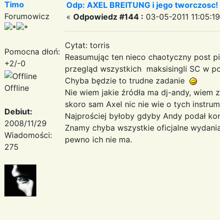
Timo
Odp: AXEL BREITUNG i jego tworczosc!
Forumowicz
«
Odpowiedz #144 :
03-05-2011 11:05:19
Cytat: torris
Pomocna dłoń:
Reasumując ten nieco chaotyczny post pi
+2/-0
przegląd wszystkich maksisingli SC w po
Chyba będzie to trudne zadanie
Offline
Nie wiem jakie źródła ma dj-andy, wiem 
skoro sam Axel nic nie wie o tych instrum
Debiut:
Najprościej byłoby gdyby Andy podał konk
2008/11/29
Znamy chyba wszystkie oficjalne wydania 
Wiadomości:
pewno ich nie ma.
275