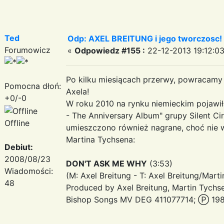
Ted
Odp: AXEL BREITUNG i jego tworczosc!
Forumowicz
«
Odpowiedz #155 :
22-12-2013 19:12:03
Po kilku miesiącach przerwy, powracamy 
Pomocna dłoń:
Axela!
+0/-0
W roku 2010 na rynku niemieckim pojawił
- The Anniversary Album" grupy Silent C
Offline
umieszczono również nagrane, choć nie 
Martina Tychsena:
Debiut:
2008/08/23
DON'T ASK ME WHY
(3:53)
Wiadomości:
(M: Axel Breitung - T: Axel Breitung/Mart
48
Produced by Axel Breitung, Martin Tychs
Bishop Songs MV DEG 411077714; Ⓟ 198