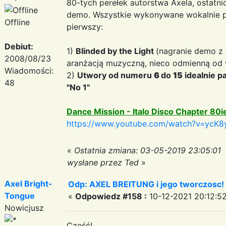
80-tych perełek autorstwa Axela, ostatni
demo. Wszystkie wykonywane wokalnie prz
Offline
pierwszy:
Debiut:
1)
Blinded by the Light
(nagranie demo z 
2008/08/23
aranżacją muzyczną, nieco odmienną od w
Wiadomości:
2)
Utwory od numeru
6
do
15
idealnie p
48
"No 1"
Dance Mission - Italo Disco Chapter 80i
https://www.youtube.com/watch?v=ycK8
«
Ostatnia zmiana: 03-05-2019 23:05:01
wysłane przez Ted
»
Axel Bright-
Odp: AXEL BREITUNG i jego tworczosc!
Tongue
«
Odpowiedz #158 :
10-12-2021 20:12:52
Nowicjusz
Cześć!