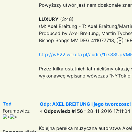
Powyższy utwór jest nam doskonale znan
LUXURY
(3:48)
(M: Axel Breitung - T: Axel Breitung/Mart
Produced by Axel Breitung, Martin Tychs
Bishop Songs MV DEG 411077713; Ⓟ 198
http://w622.wrzuta.pl/audio/1xs83UgVM5p
Przez kilka ostatnich lat mieliśmy okazję
wykonawcę wpisano wówczas "NYTokio
Ted
Odp: AXEL BREITUNG i jego tworczosc!
Forumowicz
«
Odpowiedz #156 :
28-11-2016 17:11:04
Kolejna perełka muzyczna autorstwa Axela
Pomocna dłoń: