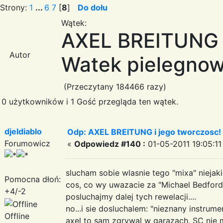
Strony:
1
...
6
7
[
8
]
Do dołu
Wątek:
AXEL BREITUNG i
Autor
Watek pielegnow
(Przeczytany 184466 razy)
0 użytkowników i 1 Gość przegląda ten wątek.
djeldiablo
Odp: AXEL BREITUNG i jego tworczosc!
Forumowicz
«
Odpowiedz #140 :
01-05-2011 19:05:11
slucham sobie wlasnie tego "mixa" niejak
Pomocna dłoń:
cos, co wy uwazacie za "Michael Bedford
+4/-2
posluchajmy dalej tych rewelacji....
no...i sie dosluchalem: "nieznany instrumen
Offline
axel to sam zgrywal w garazach, SC nie m