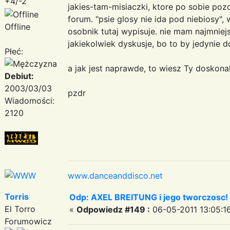
+4/-2
jakies-tam-misiaczki, ktore po sobie poz
forum. "psie glosy nie ida pod niebiosy",
Offline
osobnik tutaj wypisuje. nie mam najmnie
jakiekolwiek dyskusje, bo to by jedynie 
Płeć:
a jak jest naprawde, to wiesz Ty doskona
Debiut:
2003/03/03
pzdr
Wiadomości:
2120
www.danceanddisco.net
Torris
Odp: AXEL BREITUNG i jego tworczosc!
El Torro
«
Odpowiedz #149 :
06-05-2011 13:05:1
Forumowicz