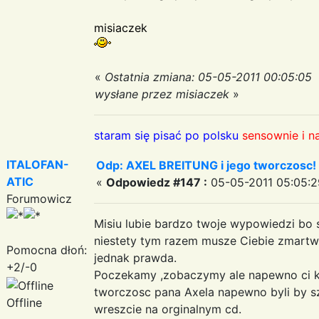
misiaczek
«
Ostatnia zmiana: 05-05-2011 00:05:05
wysłane przez misiaczek
»
staram się pisać po polsku
sensownie i n
ITALOFAN-
Odp: AXEL BREITUNG i jego tworczosc!
ATIC
«
Odpowiedz #147 :
05-05-2011 05:05:2
Forumowicz
Misiu lubie bardzo twoje wypowiedzi bo 
niestety tym razem musze Ciebie zmart
Pomocna dłoń:
jednak prawda.
+2/-0
Poczekamy ,zobaczymy ale napewno ci kto
tworczosc pana Axela napewno byli by s
Offline
wreszcie na orginalnym cd.