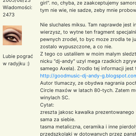
girl". no, chyba, ze zaakceptujemy samor
Wiadomości:
tym nie wie, nie sadze, zeby mnie prob
2473
Nie sluchales miksu. Tam naprawde jest in
wierzysz, to wytne ten fragment specjalni
pewnych zrodel, to byc moze zrodla te ju
zostalo wypuszczone, a co nie.
Z tego co ustalilem w moim malym sledzt
Lubie pograć
nicku "dj-andy" uzyl mega rzadkich zgry
w radyjku :)
samego Axela). Zrodlo tej informacji jest
http://goodmusic-dj-andy-g.blogspot.com
Autor tlumaczy, ze obydwa nagrania poc
Circle maxów w latach 80-tych. Zatem m
winylach SC.
Cytat:
zreszta jakosc kawalka prezentowanego 
sama za siebie.
tasma metaliczna, ceramika i inne pierdoly
przedszkolaki w dotowanych przez panst