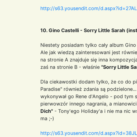
http://s63.yousendit.com/d.aspx?id=
10. Gino Castelli - Sorry Little Sarah (in
Niestety posiadam tylko cały album Gin
Ale jak wiedzą zainteresowani jest równie
na stronie A znajduje się inna kompozycj
zaś na stronie B - właśnie
"Sorry Little S
Dla ciekawostki dodam tylko, że co do 
Paradise" również zdania są podzielone...
wykonywał go Rene d'Angelo - pod tym s
pierwowzór innego nagrania, a mianowic
Dich"
- Tony'ego Holiday'a i nie ma nic 
ma ;-)
http://s63.yousendit.com/d.aspx?id=