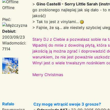
>
Gino Castelli - Sorry Little Sarah (ins
Offline
go zrobionego najlepiej jak się dało - t
jakość)
Płeć:
> Tak to jest z vinylami...
> Fajnie, że są... ale niestety szybciej ul
Debiut:
2003/09/23
Stary DJ z Ciebie a pozwalasz sobie na t
Wiadomości:
Wpadnij do mnie z dowolną płytą, która s
7114
jakością ją można zgrać i doprowadzić do
warunkiem, że nie jest poważnie uszkod
Winyl jest o wiele trwalszym nośnikiem o
Merry Christmas
Rafalo
Czy mogę wtrącić swoje 3 grosze?
Forumowicz
«
Odpowiedz #47 :
22-09-2005 09:09:4