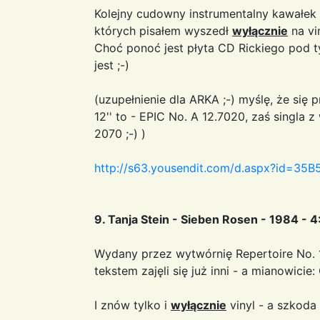
Kolejny cudowny instrumentalny kawałek 
których pisałem wyszedł
wyłącznie
na vin
Choć ponoć jest płyta CD Rickiego pod t
jest ;-)
(uzupełnienie dla ARKA ;-) myślę, że się
12'' to - EPIC No. A 12.7020, zaś singla 
2070 ;-) )
http://s63.yousendit.com/d.aspx?id=
9. Tanja Stein - Sieben Rosen - 1984 - 4
Wydany przez wytwórnię Repertoire No.
tekstem zajęli się już inni - a mianowicie:
I znów tylko i
wyłącznie
vinyl - a szkoda