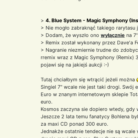
>
4. Blue System - Magic Symphony (Ins
> Nie mogło zabraknąć takiego rarytasu ja
> Dodam, że wyszło ono
wyłącznie
na 7'
> Remix został wykonany przez Dave'a F
> Nagranie niezmiernie trudne do zdobycia
rremix wraz z Magic Symphony (Remix) 3:
pojawi się na jakiejś aukcji :-)
Tutaj chciałbym się wtrącić jeżeli można
Singiel 7" wcale nie jest taki drogi. Sw
Euro w znanym internetowym sklepie Tota
euro.
Kosmos zaczyna sie dopiero wtedy, gdy 
Jeszcze 2 lata temu fanatycy Bohlena by
za maxi CD ponad 300 euro.
Jednakże ostatnie tendecje nie są wcale