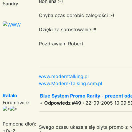
Bohlena :-)
Sandry
Chyba czas odrobić zaległości :-)
Dzięki za sprostowanie !!!
Pozdrawiam Robert.
www.moderntalking.pl
www.Modern-Talking.com.pl
Rafalo
Blue System Promo Rarity - prezent od
Forumowicz
«
Odpowiedz #49 :
22-09-2005 10:09:5
Pomocna dłoń:
Swego czasu ukazała się płyta promo z re
+0/-2