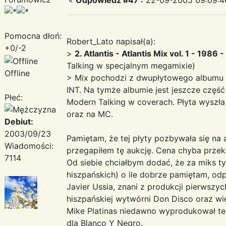
Pomocna dłoń:
Robert_Lato napisał(a):
+0/-2
>
2. Atlantis - Atlantis Mix vol. 1 - 1986 
Talking w specjalnym megamixie)
Offline
> Mix pochodzi z dwupłytowego albumu 
INT. Na tymże albumie jest jeszcze częś
Płeć:
Modern Talking w coverach. Płyta wyszł
oraz na MC.
Debiut:
2003/09/23
Pamiętam, że tej płyty pozbywała się na 
Wiadomości:
przegapiłem tę aukcję. Cena chyba przekr
7114
Od siebie chciałbym dodać, że za miks ty
hiszpańskich) o ile dobrze pamiętam, odp
Javier Ussia, znani z produkcji pierwsz
hiszpańskiej wytwórni Don Disco oraz wie
Mike Platinas niedawno wyprodukował te
dla Blanco Y Negro.