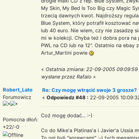
drogie maxi CD z rep. Blue System, zwyk
My Skin, My Bed Is Too Big czy Magic S
trzecią dawnych kwot. Najdroższy regular
Blue System, który potrafił kosztować n
lub 40 euro. Nie wiem, czy nie zasadzę si
mi w kolekcji. Chyba też i dobra pora 
PWL na CD lub na 12". Ostatnio na ebay
Artur_Martini powie
«
Ostatnia zmiana: 22-09-2005 09:09:59
wysłane przez Rafalo
»
Robert_Lato
Re: Czy mogę wtrącić swoje 3 grosze?
Forumowicz
«
Odpowiedz #48 :
22-09-2005 10:09:3
Coż mogę dodać... :-)
Pomocna dłoń:
+22/-0
Co do Mike'a Platinas'a i Javier'a Ussia m
To oni byli "sprawcami" ;-) tych megamixó