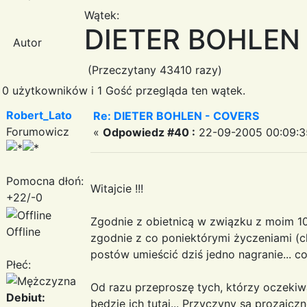
Wątek:
DIETER BOHLEN
Autor
(Przeczytany 43410 razy)
0 użytkowników i 1 Gość przegląda ten wątek.
Robert_Lato
Re: DIETER BOHLEN - COVERS
Forumowicz
«
Odpowiedz #40 :
22-09-2005 00:09:3
Pomocna dłoń:
Witajcie !!!
+22/-0
Zgodnie z obietnicą w związku z moim 100 
Offline
zgodnie z co poniektórymi życzeniami (c
postów umieścić dziś jedno nagranie... co
Płeć:
Od razu przeproszę tych, którzy oczekiwa
Debiut:
będzie ich tutaj... Przyczyny są prozaiczn