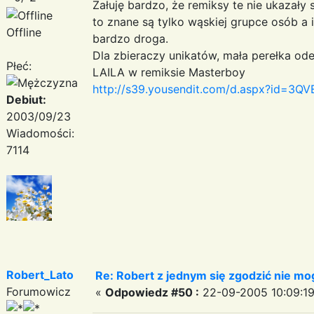
Żałuję bardzo, że remiksy te nie ukazały
to znane są tylko wąskiej grupce osób a 
Offline
bardzo droga.
Dla zbieraczy unikatów, mała perełka ode
Płeć:
LAILA w remiksie Masterboy
http://s39.yousendit.com/d.aspx?id=
Debiut:
2003/09/23
Wiadomości:
7114
Robert_Lato
Re: Robert z jednym się zgodzić nie mo
Forumowicz
«
Odpowiedz #50 :
22-09-2005 10:09:19