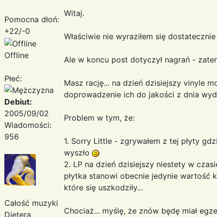
Witaj.
Pomocna dłoń:
+22/-0
Właściwie nie wyraziłem się dostatecznie j
Offline
Ale w koncu post dotyczył nagrań - zatem
Płeć:
Masz rację... na dzień dzisiejszy vinyle 
doprowadzenie ich do jakości z dnia wyda
Debiut:
2005/09/02
Problem w tym, że:
Wiadomości:
956
1. Sorry Little - zgrywałem z tej płyty gdz
wyszło
2. LP na dzień dzisiejszy niestety w czas
płytka stanowi obecnie jedynie wartość k
które się uszkodziły...
Całość muzyki
Chociaż... myślę, że znów będę miał egz
Dietera