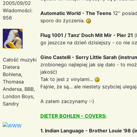
2005/09/02
Wiadomości:
Automatic World - The Teens
12'' posia
956
sporo do życzenia.
Flug 1001 / Tanz' Doch Mit Mir - Pier 21
(
go jeszcze na dzień dzisiejszy - co nie oz
Gino Castelli - Sorry Little Sarah (instru
Całość muzyki
zrobionego najlepiej jak się dało - to m
Dietera
jakość)
Bohlena,
Tak to jest z vinylami...
Thomasa
Fajnie, że są... ale niestety szybciej uleg
Andersa, BBB,
London Boys,
A zatem zaczynamy :-)
Sandry
DIETER BOHLEN - COVERS:
1. Indian Language - Brother Louie '98 (