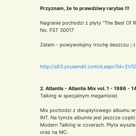
Przyznam, że to prawdziwy rarytas !!!
Nagranie pochodzi z płyty "The Best Of R
No. FST 30017
Zatem - powywołujmy trochę deszczu ;-)
http://s63.yousendit.com/d.aspx?id=
2. Atlantis - Atlantis Mix vol. 1 - 1986 - 
Talking w specjalnym megamixie)
Mix pochodzi z dwupłytowego albumu wy
INT. Na tymże albumie jest jeszcze częś
Modern Talking w coverach. Płyta wyszł
oraz na MC.