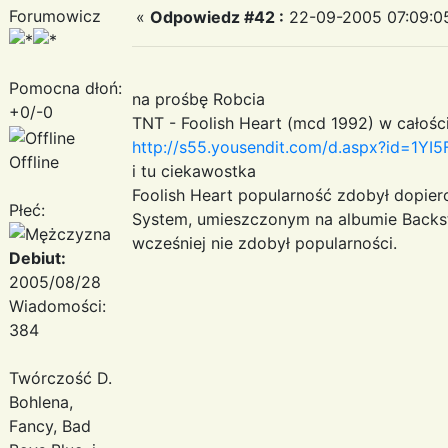
Forumowicz
«
Odpowiedz #42 :
22-09-2005 07:09:0
Pomocna dłoń:
na prośbę Robcia
+0/-0
TNT - Foolish Heart (mcd 1992) w całośc
http://s55.yousendit.com/d.aspx?id=
Offline
i tu ciekawostka
Foolish Heart popularność zdobył dopier
Płeć:
System, umieszczonym na albumie Backst
wcześniej nie zdobył popularności.
Debiut:
2005/08/28
Wiadomości:
384
Twórczość D.
Bohlena,
Fancy, Bad