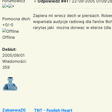
Forumowicz
«
Odpowiedz #41 :
22-09-2005 01:09:28
Zapiera mi wrecz dech w piersiach. Robe
Pomocna dłoń:
wspaniala audycje radiową dla fanów Boh
+0/-0
rarytas jaki mozna dorwac w eterze (dla
Offline
Debiut:
2005/09/01
Wiadomości:
359
ZabaewaZG
TNT - Foolish Heart