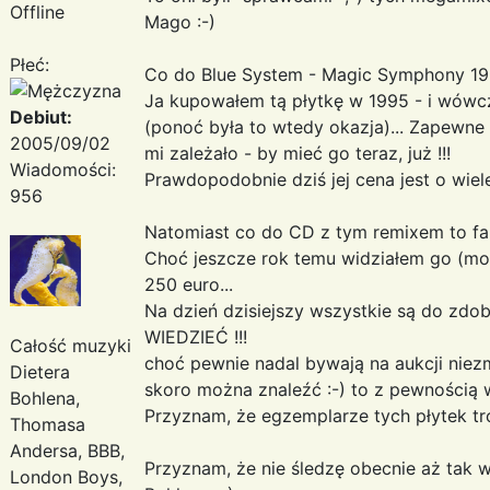
Offline
Mago :-)
Płeć:
Co do Blue System - Magic Symphony 199
Ja kupowałem tą płytkę w 1995 - i wówcz
Debiut:
(ponoć była to wtedy okazja)... Zapewne
2005/09/02
mi zależało - by mieć go teraz, już !!!
Wiadomości:
Prawdopodobnie dziś jej cena jest o wiele
956
Natomiast co do CD z tym remixem to fak
Choć jeszcze rok temu widziałem go (mo
250 euro...
Na dzień dzisiejszy wszystkie są do zdo
WIEDZIEĆ !!!
Całość muzyki
choć pewnie nadal bywają na aukcji niezm
Dietera
skoro można znaleźć :-) to z pewnością 
Bohlena,
Przyznam, że egzemplarze tych płytek tro
Thomasa
Andersa, BBB,
Przyznam, że nie śledzę obecnie aż tak wi
London Boys,