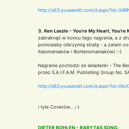
http://s63.yousendit.com/d.aspx?id
3.
Ken Laszlo - You're My Heart, You're
zabraknąć w koncu tego nagrania, a z dru
poniosłaby olbrzymią stratę - a zatem co
Italomaniaków i Bohlenomaniaków) :-)
Nagranie pochodzi ze składanki - The Bes
przez S.A.I.F.A.M. Publishing Group No. S
http://s63.yousendit.com/d.aspx?id
i tyle Coverów... ;-)
DIETER BOHLEN - RARYTAS SONG: