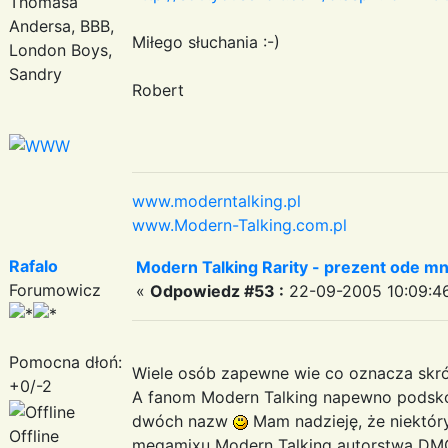
Thomasa
Andersa, BBB,
Miłego słuchania :-)
London Boys,
Sandry
Robert
www.moderntalking.pl
www.Modern-Talking.com.pl
Rafalo
Modern Talking Rarity - prezent ode mn
Forumowicz
«
Odpowiedz #53 :
22-09-2005 10:09:4
Pomocna dłoń:
Wiele osób zapewne wie co oznacza skr
+0/-2
A fanom Modern Talking napewno podsko
dwóch nazw
Mam nadzieję, że niektór
Offline
megamixu Modern Talking autorstwa DM