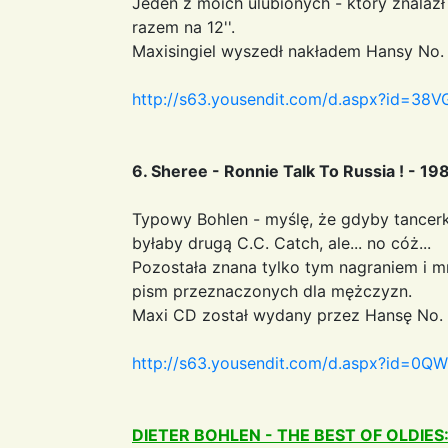
Jeden z moich ulubionych - który znalazł
razem na 12''.
Maxisingiel wyszedł nakładem Hansy No.
http://s63.yousendit.com/d.aspx?id=
6. Sheree - Ronnie Talk To Russia ! - 19
Typowy Bohlen - myślę, że gdyby tancer
byłaby drugą C.C. Catch, ale... no cóż...
Pozostała znana tylko tym nagraniem i 
pism przeznaczonych dla mężczyzn.
Maxi CD został wydany przez Hansę No. 
http://s63.yousendit.com/d.aspx?id
DIETER BOHLEN - THE BEST OF OLDIES