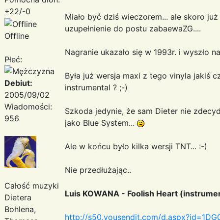
+22/-0
Miało być dziś wieczorem... ale skoro już 
uzupełnienie do postu zabaewaZG....
Offline
Nagranie ukazało się w 1993r. i wyszło n
Płeć:
Była już wersja maxi z tego vinyla jakiś
Debiut:
instrumental ? ;-)
2005/09/02
Wiadomości:
Szkoda jedynie, że sam Dieter nie zdecy
956
jako Blue System...
Ale w końcu było kilka wersji TNT... :-)
Nie przedłużając..
Całość muzyki
Luis KOWANA - Foolish Heart (instrumen
Dietera
Bohlena,
http://s50.yousendit.com/d.aspx?id=