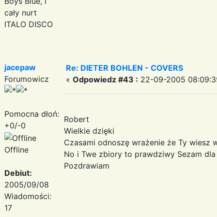
Boys Blue, i
cały nurt
ITALO DISCO
jacepaw
Re: DIETER BOHLEN - COVERS
Forumowicz
«
Odpowiedz #43 :
22-09-2005 08:09:3
Pomocna dłoń:
Robert
+0/-0
Wielkie dzięki
Czasami odnoszę wrażenie że Ty wiesz wi
Offline
No i Twe zbiory to prawdziwy Sezam dla
Pozdrawiam
Debiut:
2005/09/08
Wiadomości:
17