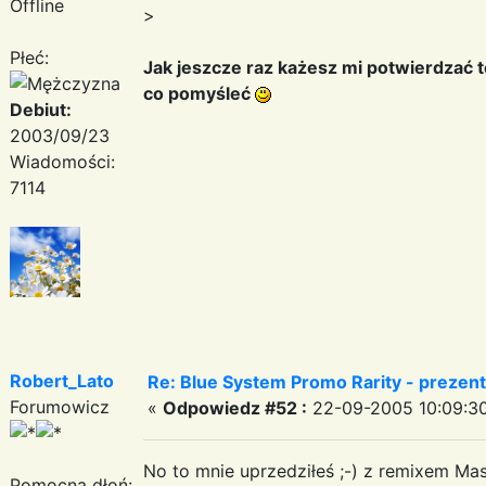
Offline
>
Płeć:
Jak jeszcze raz każesz mi potwierdzać 
co pomyśleć
Debiut:
2003/09/23
Wiadomości:
7114
Robert_Lato
Re: Blue System Promo Rarity - prezen
Forumowicz
«
Odpowiedz #52 :
22-09-2005 10:09:30
No to mnie uprzedziłeś ;-) z remixem Mas
Pomocna dłoń: