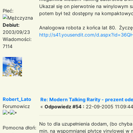
Ukazał się on pierwotnie na winylowym
Płeć:
potem był też dostępny na kompaktowyc
Debiut:
Analogowa robota z końca lat 80. Życzę 
2003/09/23
http://s41.yousendit.com/d.aspx?id
Wiadomości:
7114
Robert_Lato
Re: Modern Talking Rarity - prezent od
Forumowicz
«
Odpowiedz #54 :
22-09-2005 11:09:44
No to dla uzupełnienia dodam, (bo chyba 
Pomocna dłoń:
min. na wspomnianej płytce vinylowej w mar