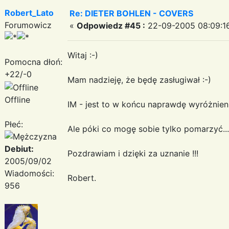
Robert_Lato
Re: DIETER BOHLEN - COVERS
Forumowicz
«
Odpowiedz #45 :
22-09-2005 08:09:1
Witaj :-)
Pomocna dłoń:
+22/-0
Mam nadzieję, że będę zasługiwał :-)
Offline
IM - jest to w końcu naprawdę wyróżnieni
Płeć:
Ale póki co mogę sobie tylko pomarzyć...
Debiut:
Pozdrawiam i dzięki za uznanie !!!
2005/09/02
Wiadomości:
Robert.
956