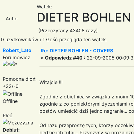
Wątek:
DIETER BOHLEN
Autor
(Przeczytany 43408 razy)
0 użytkowników i 1 Gość przegląda ten wątek.
Robert_Lato
Re: DIETER BOHLEN - COVERS
Forumowicz
«
Odpowiedz #40 :
22-09-2005 00:09:3
Pomocna dłoń:
Witajcie !!!
+22/-0
Zgodnie z obietnicą w związku z moim 100 
Offline
zgodnie z co poniektórymi życzeniami (c
postów umieścić dziś jedno nagranie... co
Płeć:
Od razu przeproszę tych, którzy oczekiwa
Debiut:
będzie ich tutaj... Przyczyny są prozaiczn