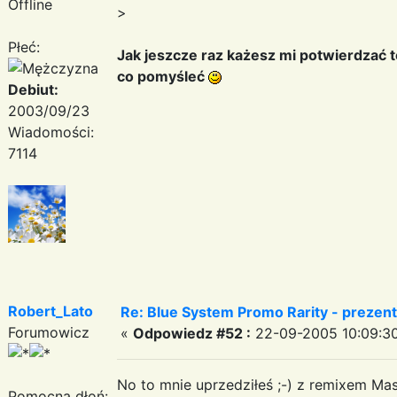
Offline
>
Płeć:
Jak jeszcze raz każesz mi potwierdzać 
co pomyśleć
Debiut:
2003/09/23
Wiadomości:
7114
Robert_Lato
Re: Blue System Promo Rarity - prezen
Forumowicz
«
Odpowiedz #52 :
22-09-2005 10:09:30
No to mnie uprzedziłeś ;-) z remixem Mas
Pomocna dłoń: