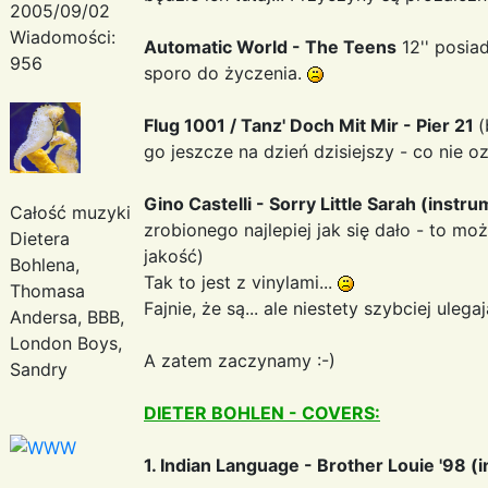
2005/09/02
Wiadomości:
Automatic World - The Teens
12'' posia
956
sporo do życzenia.
Flug 1001 / Tanz' Doch Mit Mir - Pier 21
(
go jeszcze na dzień dzisiejszy - co nie oz
Gino Castelli - Sorry Little Sarah (instru
Całość muzyki
zrobionego najlepiej jak się dało - to m
Dietera
jakość)
Bohlena,
Tak to jest z vinylami...
Thomasa
Fajnie, że są... ale niestety szybciej uleg
Andersa, BBB,
London Boys,
A zatem zaczynamy :-)
Sandry
DIETER BOHLEN - COVERS:
1. Indian Language - Brother Louie '98 (