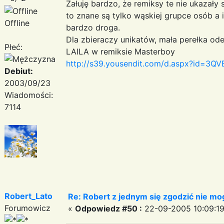
Żałuję bardzo, że remiksy te nie ukazały
to znane są tylko wąskiej grupce osób a 
Offline
bardzo droga.
Dla zbieraczy unikatów, mała perełka ode
Płeć:
LAILA w remiksie Masterboy
http://s39.yousendit.com/d.aspx?id=
Debiut:
2003/09/23
Wiadomości:
7114
Robert_Lato
Re: Robert z jednym się zgodzić nie mo
Forumowicz
«
Odpowiedz #50 :
22-09-2005 10:09:19