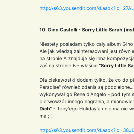
http://s63.yousendit.com/d.aspx?id=
10. Gino Castelli - Sorry Little Sarah (in
Niestety posiadam tylko cały album Gin
Ale jak wiedzą zainteresowani jest równie
na stronie A znajduje się inna kompozycj
zaś na stronie B - właśnie
"Sorry Little S
Dla ciekawostki dodam tylko, że co do 
Paradise" również zdania są podzielone...
wykonywał go Rene d'Angelo - pod tym s
pierwowzór innego nagrania, a mianowic
Dich"
- Tony'ego Holiday'a i nie ma nic 
ma ;-)
http://s63.yousendit.com/d.aspx?id=