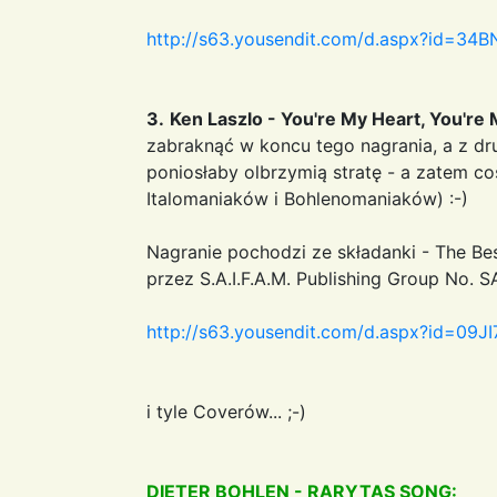
http://s63.yousendit.com/d.aspx?id
3.
Ken Laszlo - You're My Heart, You're
zabraknąć w koncu tego nagrania, a z dru
poniosłaby olbrzymią stratę - a zatem co
Italomaniaków i Bohlenomaniaków) :-)
Nagranie pochodzi ze składanki - The Bes
przez S.A.I.F.A.M. Publishing Group No. S
http://s63.yousendit.com/d.aspx?id
i tyle Coverów... ;-)
DIETER BOHLEN - RARYTAS SONG: