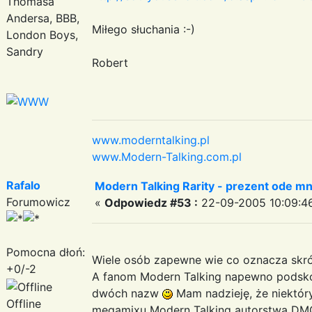
Thomasa
Andersa, BBB,
Miłego słuchania :-)
London Boys,
Sandry
Robert
www.moderntalking.pl
www.Modern-Talking.com.pl
Rafalo
Modern Talking Rarity - prezent ode mn
Forumowicz
«
Odpowiedz #53 :
22-09-2005 10:09:4
Pomocna dłoń:
Wiele osób zapewne wie co oznacza skr
+0/-2
A fanom Modern Talking napewno podsko
dwóch nazw
Mam nadzieję, że niektór
Offline
megamixu Modern Talking autorstwa DM