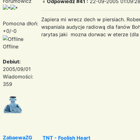
Forumowicz
«
Odpowiedz #41 :
22-09-2005 01:09:28
Zapiera mi wrecz dech w piersiach. Robe
Pomocna dłoń:
wspaniala audycje radiową dla fanów Boh
+0/-0
rarytas jaki mozna dorwac w eterze (dla
Offline
Debiut:
2005/09/01
Wiadomości:
359
ZabaewaZG
TNT - Foolish Heart