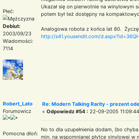
Ukazał się on pierwotnie na winylowym
Płeć:
potem był też dostępny na kompaktowyc
Debiut:
Analogowa robota z końca lat 80. Życzę 
2003/09/23
http://s41.yousendit.com/d.aspx?id
Wiadomości:
7114
Robert_Lato
Re: Modern Talking Rarity - prezent od
Forumowicz
«
Odpowiedz #54 :
22-09-2005 11:09:44
No to dla uzupełnienia dodam, (bo chyba 
Pomocna dłoń:
min. na wspomnianej płytce vinylowej w mar