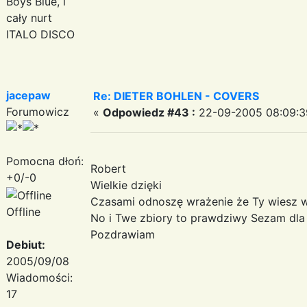
Boys Blue, i
cały nurt
ITALO DISCO
jacepaw
Re: DIETER BOHLEN - COVERS
Forumowicz
«
Odpowiedz #43 :
22-09-2005 08:09:3
Pomocna dłoń:
Robert
+0/-0
Wielkie dzięki
Czasami odnoszę wrażenie że Ty wiesz wi
Offline
No i Twe zbiory to prawdziwy Sezam dla
Pozdrawiam
Debiut:
2005/09/08
Wiadomości:
17