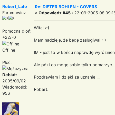
Robert_Lato
Re: DIETER BOHLEN - COVERS
Forumowicz
«
Odpowiedz #45 :
22-09-2005 08:09:1
Witaj :-)
Pomocna dłoń:
+22/-0
Mam nadzieję, że będę zasługiwał :-)
Offline
IM - jest to w końcu naprawdę wyróżnieni
Płeć:
Ale póki co mogę sobie tylko pomarzyć...
Debiut:
Pozdrawiam i dzięki za uznanie !!!
2005/09/02
Wiadomości:
Robert.
956