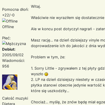
Witaj.
Pomocna dłoń:
+22/-0
Właściwie nie wyraziłem się dostatecznie j
Offline
Ale w koncu post dotyczył nagrań - zatem
Płeć:
Masz rację... na dzień dzisiejszy vinyle 
doprowadzenie ich do jakości z dnia wyda
Debiut:
2005/09/02
Problem w tym, że:
Wiadomości:
956
1. Sorry Little - zgrywałem z tej płyty gdz
wyszło
2. LP na dzień dzisiejszy niestety w czas
płytka stanowi obecnie jedynie wartość k
które się uszkodziły...
Całość muzyki
Chociaż... myślę, że znów będę miał egz
Dietera