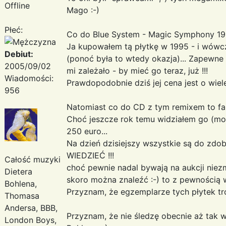
Offline
Mago :-)
Płeć:
Co do Blue System - Magic Symphony 199
Ja kupowałem tą płytkę w 1995 - i wówcz
Debiut:
(ponoć była to wtedy okazja)... Zapewne
2005/09/02
mi zależało - by mieć go teraz, już !!!
Wiadomości:
Prawdopodobnie dziś jej cena jest o wiele
956
Natomiast co do CD z tym remixem to fak
Choć jeszcze rok temu widziałem go (mo
250 euro...
Na dzień dzisiejszy wszystkie są do zdo
WIEDZIEĆ !!!
Całość muzyki
choć pewnie nadal bywają na aukcji niezm
Dietera
skoro można znaleźć :-) to z pewnością 
Bohlena,
Przyznam, że egzemplarze tych płytek tro
Thomasa
Andersa, BBB,
Przyznam, że nie śledzę obecnie aż tak wi
London Boys,