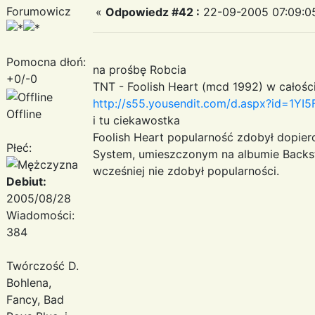
Forumowicz
«
Odpowiedz #42 :
22-09-2005 07:09:0
Pomocna dłoń:
na prośbę Robcia
+0/-0
TNT - Foolish Heart (mcd 1992) w całośc
http://s55.yousendit.com/d.aspx?id=
Offline
i tu ciekawostka
Foolish Heart popularność zdobył dopier
Płeć:
System, umieszczonym na albumie Backst
wcześniej nie zdobył popularności.
Debiut:
2005/08/28
Wiadomości:
384
Twórczość D.
Bohlena,
Fancy, Bad