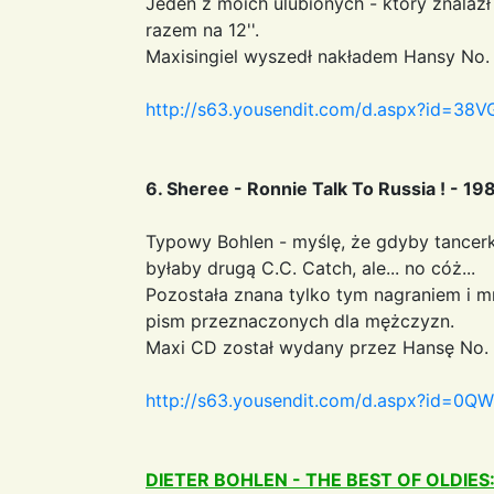
Jeden z moich ulubionych - który znalazł
razem na 12''.
Maxisingiel wyszedł nakładem Hansy No.
http://s63.yousendit.com/d.aspx?id=
6. Sheree - Ronnie Talk To Russia ! - 19
Typowy Bohlen - myślę, że gdyby tancer
byłaby drugą C.C. Catch, ale... no cóż...
Pozostała znana tylko tym nagraniem i 
pism przeznaczonych dla mężczyzn.
Maxi CD został wydany przez Hansę No. 
http://s63.yousendit.com/d.aspx?id
DIETER BOHLEN - THE BEST OF OLDIES