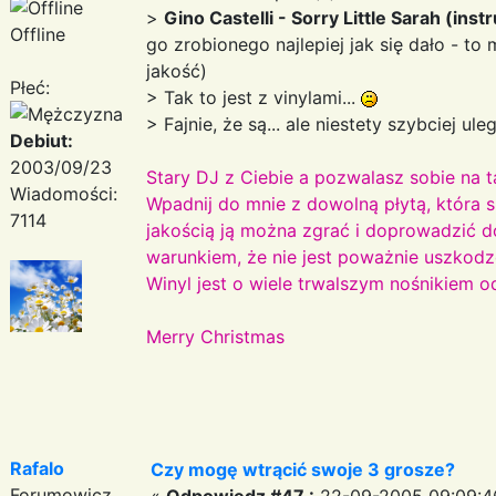
>
Gino Castelli - Sorry Little Sarah (ins
Offline
go zrobionego najlepiej jak się dało - t
jakość)
Płeć:
> Tak to jest z vinylami...
> Fajnie, że są... ale niestety szybciej ul
Debiut:
2003/09/23
Stary DJ z Ciebie a pozwalasz sobie na t
Wiadomości:
Wpadnij do mnie z dowolną płytą, która s
7114
jakością ją można zgrać i doprowadzić do
warunkiem, że nie jest poważnie uszkod
Winyl jest o wiele trwalszym nośnikiem o
Merry Christmas
Rafalo
Czy mogę wtrącić swoje 3 grosze?
Forumowicz
«
Odpowiedz #47 :
22-09-2005 09:09:4