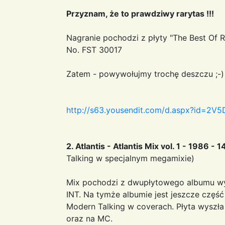
Przyznam, że to prawdziwy rarytas !!!
Nagranie pochodzi z płyty "The Best Of R
No. FST 30017
Zatem - powywołujmy trochę deszczu ;-)
http://s63.yousendit.com/d.aspx?id=
2. Atlantis - Atlantis Mix vol. 1 - 1986 - 
Talking w specjalnym megamixie)
Mix pochodzi z dwupłytowego albumu wy
INT. Na tymże albumie jest jeszcze częś
Modern Talking w coverach. Płyta wyszł
oraz na MC.