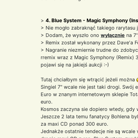
>
4. Blue System - Magic Symphony (Ins
> Nie mogło zabraknąć takiego rarytasu ja
> Dodam, że wyszło ono
wyłącznie
na 7'
> Remix został wykonany przez Dave'a F
> Nagranie niezmiernie trudne do zdobycia
rremix wraz z Magic Symphony (Remix) 3:
pojawi się na jakiejś aukcji :-)
Tutaj chciałbym się wtrącić jeżeli można
Singiel 7" wcale nie jest taki drogi. Sw
Euro w znanym internetowym sklepie Tota
euro.
Kosmos zaczyna sie dopiero wtedy, gdy 
Jeszcze 2 lata temu fanatycy Bohlena by
za maxi CD ponad 300 euro.
Jednakże ostatnie tendecje nie są wcale