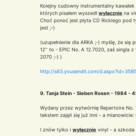
Kolejny cudowny instrumentalny kawałek 
których pisałem wyszedł
wyłącznie
na vin
Choć ponoć jest płyta CD Rickiego pod t
jest ;-)
(uzupełnienie dla ARKA ;-) myślę, że się
12'' to - EPIC No. A 12.7020, zaś singla 
2070 ;-) )
http://s63.yousendit.com/d.aspx?id=
9. Tanja Stein - Sieben Rosen - 1984 - 4
Wydany przez wytwórnię Repertoire No.
tekstem zajęli się już inni - a mianowicie:
I znów tylko i
wyłącznie
vinyl - a szkoda