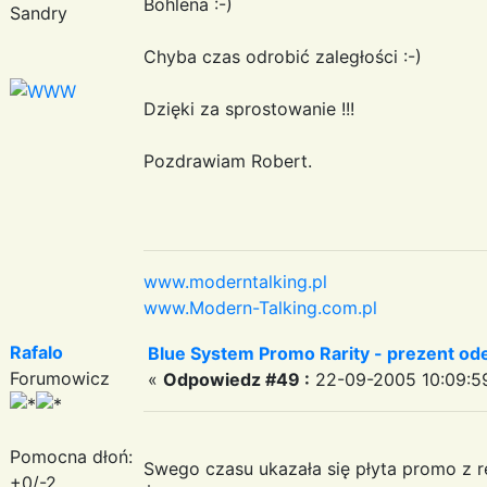
Bohlena :-)
Sandry
Chyba czas odrobić zaległości :-)
Dzięki za sprostowanie !!!
Pozdrawiam Robert.
www.moderntalking.pl
www.Modern-Talking.com.pl
Rafalo
Blue System Promo Rarity - prezent od
Forumowicz
«
Odpowiedz #49 :
22-09-2005 10:09:5
Pomocna dłoń:
Swego czasu ukazała się płyta promo z re
+0/-2