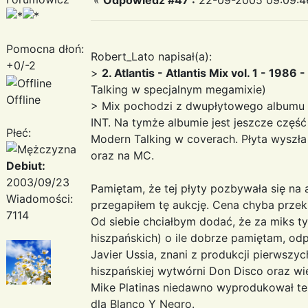
Pomocna dłoń:
Robert_Lato napisał(a):
+0/-2
>
2. Atlantis - Atlantis Mix vol. 1 - 1986 
Talking w specjalnym megamixie)
Offline
> Mix pochodzi z dwupłytowego albumu 
INT. Na tymże albumie jest jeszcze częś
Płeć:
Modern Talking w coverach. Płyta wyszł
oraz na MC.
Debiut:
2003/09/23
Pamiętam, że tej płyty pozbywała się na 
Wiadomości:
przegapiłem tę aukcję. Cena chyba przekr
7114
Od siebie chciałbym dodać, że za miks ty
hiszpańskich) o ile dobrze pamiętam, odp
Javier Ussia, znani z produkcji pierwsz
hiszpańskiej wytwórni Don Disco oraz wie
Mike Platinas niedawno wyprodukował te
dla Blanco Y Negro.