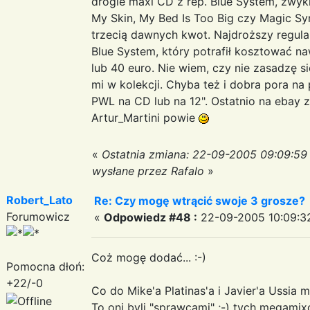
drogie maxi CD z rep. Blue System, zwyk
My Skin, My Bed Is Too Big czy Magic S
trzecią dawnych kwot. Najdroższy regular
Blue System, który potrafił kosztować n
lub 40 euro. Nie wiem, czy nie zasadzę si
mi w kolekcji. Chyba też i dobra pora 
PWL na CD lub na 12". Ostatnio na ebay
Artur_Martini powie
«
Ostatnia zmiana: 22-09-2005 09:09:59
wysłane przez Rafalo
»
Robert_Lato
Re: Czy mogę wtrącić swoje 3 grosze?
Forumowicz
«
Odpowiedz #48 :
22-09-2005 10:09:3
Coż mogę dodać... :-)
Pomocna dłoń:
+22/-0
Co do Mike'a Platinas'a i Javier'a Ussia m
To oni byli "sprawcami" ;-) tych megamixó