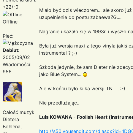
+22/-0
Miało być dziś wieczorem... ale skoro już 
uzupełnienie do postu zabaewaZG....
Offline
Nagranie ukazało się w 1993r. i wyszło n
Płeć:
Była już wersja maxi z tego vinyla jakiś
Debiut:
instrumental ? ;-)
2005/09/02
Wiadomości:
Szkoda jedynie, że sam Dieter nie zdecy
956
jako Blue System...
Ale w końcu było kilka wersji TNT... :-)
Nie przedłużając..
Całość muzyki
Luis KOWANA - Foolish Heart (instrumen
Dietera
Bohlena,
http://s50.yousendit.com/d.aspx?id=