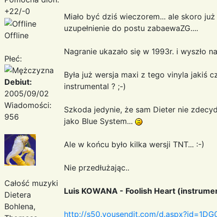
+22/-0
Miało być dziś wieczorem... ale skoro już 
uzupełnienie do postu zabaewaZG....
Offline
Nagranie ukazało się w 1993r. i wyszło n
Płeć:
Była już wersja maxi z tego vinyla jakiś
Debiut:
instrumental ? ;-)
2005/09/02
Wiadomości:
Szkoda jedynie, że sam Dieter nie zdecy
956
jako Blue System...
Ale w końcu było kilka wersji TNT... :-)
Nie przedłużając..
Całość muzyki
Luis KOWANA - Foolish Heart (instrumen
Dietera
Bohlena,
http://s50.yousendit.com/d.aspx?id=