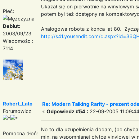
Ukazał się on pierwotnie na winylowym
Płeć:
potem był też dostępny na kompaktowyc
Debiut:
Analogowa robota z końca lat 80. Życzę 
2003/09/23
http://s41.yousendit.com/d.aspx?id
Wiadomości:
7114
Robert_Lato
Re: Modern Talking Rarity - prezent od
Forumowicz
«
Odpowiedz #54 :
22-09-2005 11:09:44
No to dla uzupełnienia dodam, (bo chyba 
Pomocna dłoń:
min. na wspomnianej płytce vinylowej w mar