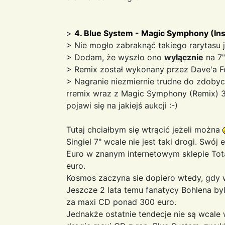
>
4. Blue System - Magic Symphony (Ins
> Nie mogło zabraknąć takiego rarytasu ja
> Dodam, że wyszło ono
wyłącznie
na 7'
> Remix został wykonany przez Dave'a F
> Nagranie niezmiernie trudne do zdobycia
rremix wraz z Magic Symphony (Remix) 3:
pojawi się na jakiejś aukcji :-)
Tutaj chciałbym się wtrącić jeżeli można
Singiel 7" wcale nie jest taki drogi. Sw
Euro w znanym internetowym sklepie Tota
euro.
Kosmos zaczyna sie dopiero wtedy, gdy 
Jeszcze 2 lata temu fanatycy Bohlena by
za maxi CD ponad 300 euro.
Jednakże ostatnie tendecje nie są wcale