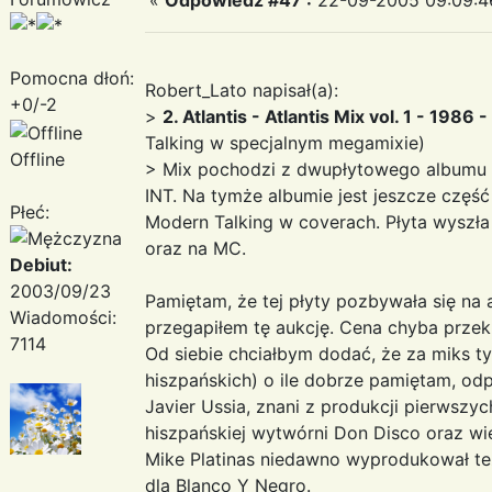
Pomocna dłoń:
Robert_Lato napisał(a):
+0/-2
>
2. Atlantis - Atlantis Mix vol. 1 - 1986 
Talking w specjalnym megamixie)
Offline
> Mix pochodzi z dwupłytowego albumu 
INT. Na tymże albumie jest jeszcze częś
Płeć:
Modern Talking w coverach. Płyta wyszł
oraz na MC.
Debiut:
2003/09/23
Pamiętam, że tej płyty pozbywała się na 
Wiadomości:
przegapiłem tę aukcję. Cena chyba przekr
7114
Od siebie chciałbym dodać, że za miks ty
hiszpańskich) o ile dobrze pamiętam, odp
Javier Ussia, znani z produkcji pierwsz
hiszpańskiej wytwórni Don Disco oraz wie
Mike Platinas niedawno wyprodukował te
dla Blanco Y Negro.