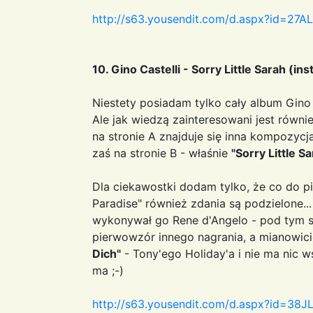
http://s63.yousendit.com/d.aspx?id=
10. Gino Castelli - Sorry Little Sarah (in
Niestety posiadam tylko cały album Gin
Ale jak wiedzą zainteresowani jest równie
na stronie A znajduje się inna kompozycj
zaś na stronie B - właśnie
"Sorry Little S
Dla ciekawostki dodam tylko, że co do 
Paradise" również zdania są podzielone...
wykonywał go Rene d'Angelo - pod tym s
pierwowzór innego nagrania, a mianowic
Dich"
- Tony'ego Holiday'a i nie ma nic 
ma ;-)
http://s63.yousendit.com/d.aspx?id=