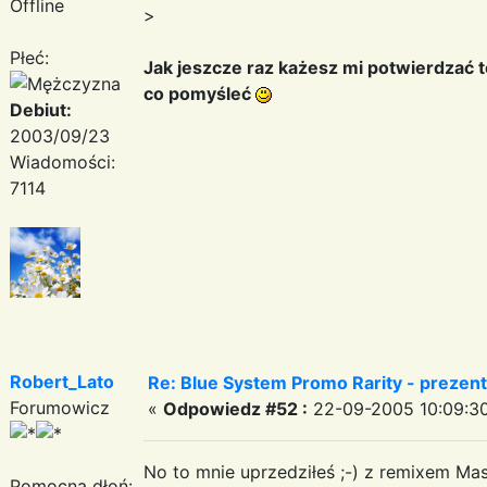
Offline
>
Płeć:
Jak jeszcze raz każesz mi potwierdzać 
co pomyśleć
Debiut:
2003/09/23
Wiadomości:
7114
Robert_Lato
Re: Blue System Promo Rarity - prezen
Forumowicz
«
Odpowiedz #52 :
22-09-2005 10:09:30
No to mnie uprzedziłeś ;-) z remixem Mas
Pomocna dłoń: