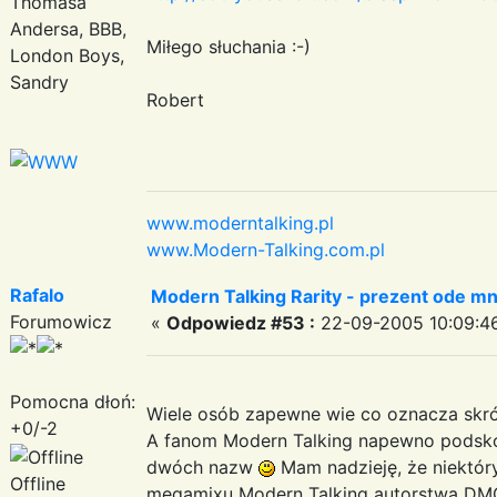
Thomasa
Andersa, BBB,
Miłego słuchania :-)
London Boys,
Sandry
Robert
www.moderntalking.pl
www.Modern-Talking.com.pl
Rafalo
Modern Talking Rarity - prezent ode mn
Forumowicz
«
Odpowiedz #53 :
22-09-2005 10:09:4
Pomocna dłoń:
Wiele osób zapewne wie co oznacza skr
+0/-2
A fanom Modern Talking napewno podsko
dwóch nazw
Mam nadzieję, że niektór
Offline
megamixu Modern Talking autorstwa DM