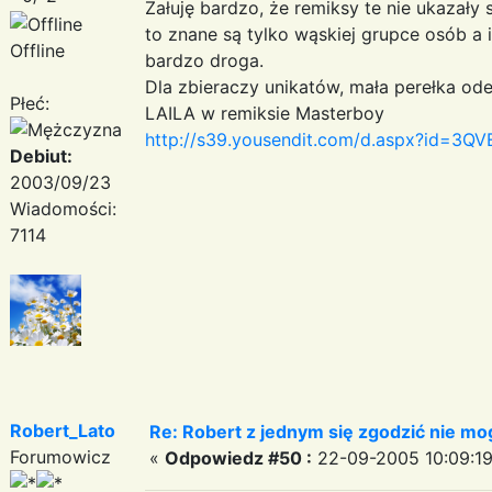
Żałuję bardzo, że remiksy te nie ukazały
to znane są tylko wąskiej grupce osób a 
Offline
bardzo droga.
Dla zbieraczy unikatów, mała perełka ode
Płeć:
LAILA w remiksie Masterboy
http://s39.yousendit.com/d.aspx?id=
Debiut:
2003/09/23
Wiadomości:
7114
Robert_Lato
Re: Robert z jednym się zgodzić nie mo
Forumowicz
«
Odpowiedz #50 :
22-09-2005 10:09:19