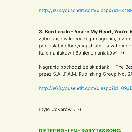
http://s63.yousendit.com/d.aspx?id
3.
Ken Laszlo - You're My Heart, You're
zabraknąć w koncu tego nagrania, a z dru
poniosłaby olbrzymią stratę - a zatem co
Italomaniaków i Bohlenomaniaków) :-)
Nagranie pochodzi ze składanki - The Bes
przez S.A.I.F.A.M. Publishing Group No. S
http://s63.yousendit.com/d.aspx?id
i tyle Coverów... ;-)
DIETER BOHLEN - RARYTAS SONG: