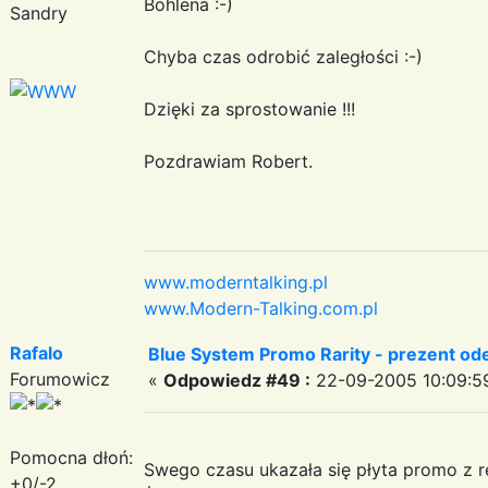
Bohlena :-)
Sandry
Chyba czas odrobić zaległości :-)
Dzięki za sprostowanie !!!
Pozdrawiam Robert.
www.moderntalking.pl
www.Modern-Talking.com.pl
Rafalo
Blue System Promo Rarity - prezent od
Forumowicz
«
Odpowiedz #49 :
22-09-2005 10:09:5
Pomocna dłoń:
Swego czasu ukazała się płyta promo z re
+0/-2