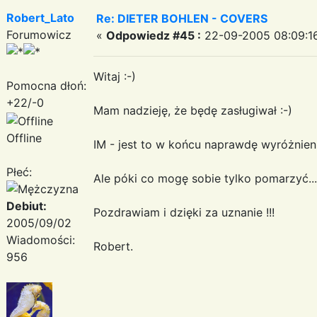
Robert_Lato
Re: DIETER BOHLEN - COVERS
Forumowicz
«
Odpowiedz #45 :
22-09-2005 08:09:1
Witaj :-)
Pomocna dłoń:
+22/-0
Mam nadzieję, że będę zasługiwał :-)
Offline
IM - jest to w końcu naprawdę wyróżnieni
Płeć:
Ale póki co mogę sobie tylko pomarzyć...
Debiut:
Pozdrawiam i dzięki za uznanie !!!
2005/09/02
Wiadomości:
Robert.
956