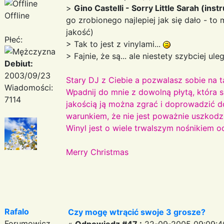
>
Gino Castelli - Sorry Little Sarah (ins
Offline
go zrobionego najlepiej jak się dało - t
jakość)
Płeć:
> Tak to jest z vinylami...
> Fajnie, że są... ale niestety szybciej ul
Debiut:
2003/09/23
Stary DJ z Ciebie a pozwalasz sobie na t
Wiadomości:
Wpadnij do mnie z dowolną płytą, która s
7114
jakością ją można zgrać i doprowadzić do
warunkiem, że nie jest poważnie uszkod
Winyl jest o wiele trwalszym nośnikiem o
Merry Christmas
Rafalo
Czy mogę wtrącić swoje 3 grosze?
Forumowicz
«
Odpowiedz #47 :
22-09-2005 09:09:4