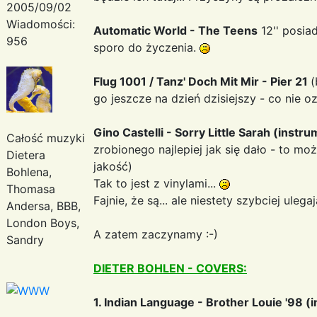
2005/09/02
Wiadomości:
Automatic World - The Teens
12'' posia
956
sporo do życzenia.
Flug 1001 / Tanz' Doch Mit Mir - Pier 21
(
go jeszcze na dzień dzisiejszy - co nie oz
Gino Castelli - Sorry Little Sarah (instru
Całość muzyki
zrobionego najlepiej jak się dało - to m
Dietera
jakość)
Bohlena,
Tak to jest z vinylami...
Thomasa
Fajnie, że są... ale niestety szybciej uleg
Andersa, BBB,
London Boys,
A zatem zaczynamy :-)
Sandry
DIETER BOHLEN - COVERS:
1. Indian Language - Brother Louie '98 (