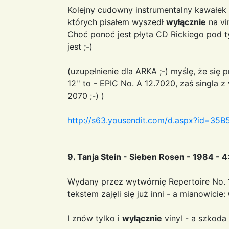
Kolejny cudowny instrumentalny kawałek 
których pisałem wyszedł
wyłącznie
na vin
Choć ponoć jest płyta CD Rickiego pod t
jest ;-)
(uzupełnienie dla ARKA ;-) myślę, że się
12'' to - EPIC No. A 12.7020, zaś singla 
2070 ;-) )
http://s63.yousendit.com/d.aspx?id=
9. Tanja Stein - Sieben Rosen - 1984 - 4
Wydany przez wytwórnię Repertoire No.
tekstem zajęli się już inni - a mianowicie:
I znów tylko i
wyłącznie
vinyl - a szkoda