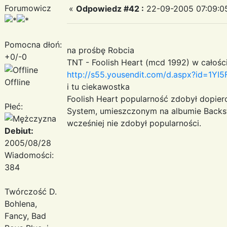
Forumowicz
«
Odpowiedz #42 :
22-09-2005 07:09:0
Pomocna dłoń:
na prośbę Robcia
+0/-0
TNT - Foolish Heart (mcd 1992) w całośc
http://s55.yousendit.com/d.aspx?id=
Offline
i tu ciekawostka
Foolish Heart popularność zdobył dopier
Płeć:
System, umieszczonym na albumie Backst
wcześniej nie zdobył popularności.
Debiut:
2005/08/28
Wiadomości:
384
Twórczość D.
Bohlena,
Fancy, Bad