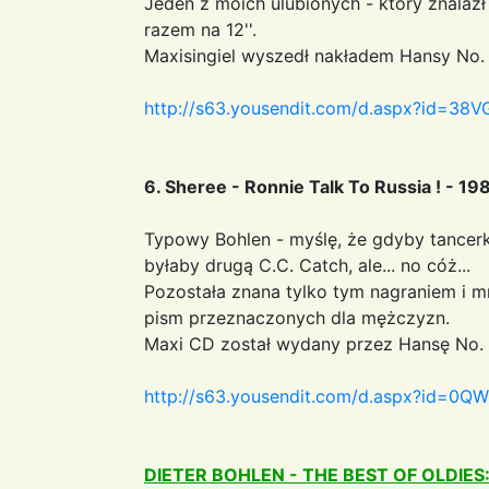
Jeden z moich ulubionych - który znalazł
razem na 12''.
Maxisingiel wyszedł nakładem Hansy No.
http://s63.yousendit.com/d.aspx?id=
6. Sheree - Ronnie Talk To Russia ! - 19
Typowy Bohlen - myślę, że gdyby tancer
byłaby drugą C.C. Catch, ale... no cóż...
Pozostała znana tylko tym nagraniem i 
pism przeznaczonych dla mężczyzn.
Maxi CD został wydany przez Hansę No. 
http://s63.yousendit.com/d.aspx?id
DIETER BOHLEN - THE BEST OF OLDIES