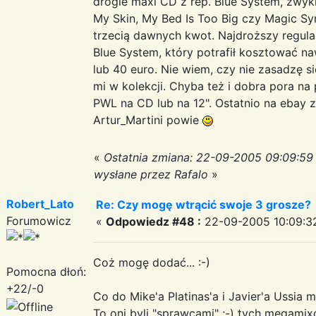
drogie maxi CD z rep. Blue System, zwyk
My Skin, My Bed Is Too Big czy Magic S
trzecią dawnych kwot. Najdroższy regular
Blue System, który potrafił kosztować n
lub 40 euro. Nie wiem, czy nie zasadzę si
mi w kolekcji. Chyba też i dobra pora 
PWL na CD lub na 12". Ostatnio na ebay
Artur_Martini powie
«
Ostatnia zmiana: 22-09-2005 09:09:59
wysłane przez Rafalo
»
Robert_Lato
Re: Czy mogę wtrącić swoje 3 grosze?
Forumowicz
«
Odpowiedz #48 :
22-09-2005 10:09:3
Coż mogę dodać... :-)
Pomocna dłoń:
+22/-0
Co do Mike'a Platinas'a i Javier'a Ussia m
To oni byli "sprawcami" ;-) tych megamixó