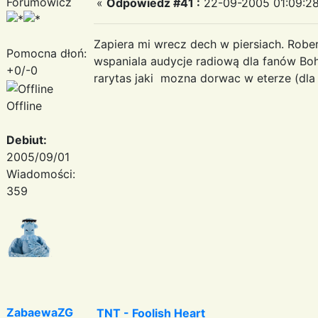
Forumowicz
«
Odpowiedz #41 :
22-09-2005 01:09:28
Zapiera mi wrecz dech w piersiach. Robe
Pomocna dłoń:
wspaniala audycje radiową dla fanów Boh
+0/-0
rarytas jaki mozna dorwac w eterze (dla
Offline
Debiut:
2005/09/01
Wiadomości:
359
ZabaewaZG
TNT - Foolish Heart