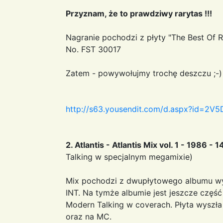
Przyznam, że to prawdziwy rarytas !!!
Nagranie pochodzi z płyty "The Best Of R
No. FST 30017
Zatem - powywołujmy trochę deszczu ;-)
http://s63.yousendit.com/d.aspx?id=
2. Atlantis - Atlantis Mix vol. 1 - 1986 - 
Talking w specjalnym megamixie)
Mix pochodzi z dwupłytowego albumu wy
INT. Na tymże albumie jest jeszcze częś
Modern Talking w coverach. Płyta wyszł
oraz na MC.