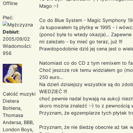
Offline
Mago :-)
Płeć:
Co do Blue System - Magic Symphony 199
Ja kupowałem tą płytkę w 1995 - i wówcz
Debiut:
(ponoć była to wtedy okazja)... Zapewne
2005/09/02
mi zależało - by mieć go teraz, już !!!
Wiadomości:
Prawdopodobnie dziś jej cena jest o wiele
956
Natomiast co do CD z tym remixem to fak
Choć jeszcze rok temu widziałem go (mo
250 euro...
Na dzień dzisiejszy wszystkie są do zdo
WIEDZIEĆ !!!
Całość muzyki
choć pewnie nadal bywają na aukcji niezm
Dietera
skoro można znaleźć :-) to z pewnością 
Bohlena,
Przyznam, że egzemplarze tych płytek tro
Thomasa
Andersa, BBB,
Przyznam, że nie śledzę obecnie aż tak wi
London Boys,