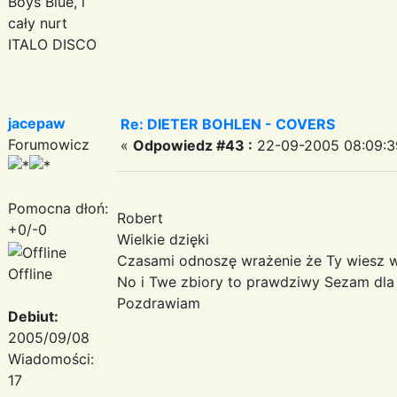
Boys Blue, i
cały nurt
ITALO DISCO
jacepaw
Re: DIETER BOHLEN - COVERS
Forumowicz
«
Odpowiedz #43 :
22-09-2005 08:09:3
Pomocna dłoń:
Robert
+0/-0
Wielkie dzięki
Czasami odnoszę wrażenie że Ty wiesz wi
Offline
No i Twe zbiory to prawdziwy Sezam dla
Pozdrawiam
Debiut:
2005/09/08
Wiadomości:
17