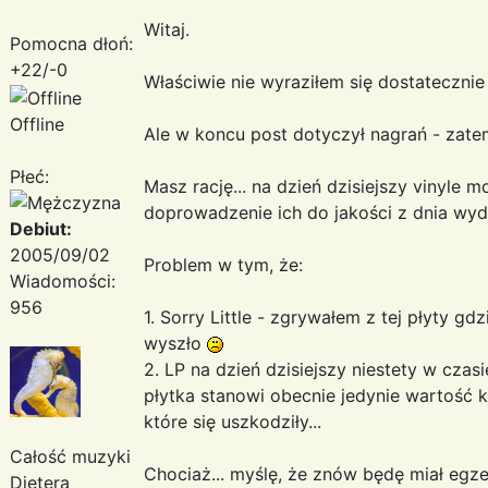
Witaj.
Pomocna dłoń:
+22/-0
Właściwie nie wyraziłem się dostatecznie j
Offline
Ale w koncu post dotyczył nagrań - zatem
Płeć:
Masz rację... na dzień dzisiejszy vinyle 
doprowadzenie ich do jakości z dnia wyda
Debiut:
2005/09/02
Problem w tym, że:
Wiadomości:
956
1. Sorry Little - zgrywałem z tej płyty gdz
wyszło
2. LP na dzień dzisiejszy niestety w czas
płytka stanowi obecnie jedynie wartość k
które się uszkodziły...
Całość muzyki
Chociaż... myślę, że znów będę miał egz
Dietera