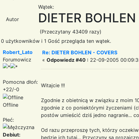
Wątek:
DIETER BOHLEN
Autor
(Przeczytany 43409 razy)
0 użytkowników i 1 Gość przegląda ten wątek.
Robert_Lato
Re: DIETER BOHLEN - COVERS
Forumowicz
«
Odpowiedz #40 :
22-09-2005 00:09:3
Pomocna dłoń:
Witajcie !!!
+22/-0
Zgodnie z obietnicą w związku z moim 100 
Offline
zgodnie z co poniektórymi życzeniami (c
postów umieścić dziś jedno nagranie... co
Płeć:
Od razu przeproszę tych, którzy oczekiwa
Debiut:
będzie ich tutaj... Przyczyny są prozaiczn