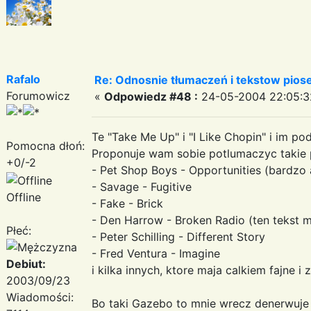
Rafalo
Re: Odnosnie tłumaczeń i tekstow pios
Forumowicz
«
Odpowiedz #48 :
24-05-2004 22:05:3
Te "Take Me Up" i "I Like Chopin" i im p
Pomocna dłoń:
Proponuje wam sobie potlumaczyc takie p
+0/-2
- Pet Shop Boys - Opportunities (bardzo 
- Savage - Fugitive
Offline
- Fake - Brick
- Den Harrow - Broken Radio (ten tekst m
Płeć:
- Peter Schilling - Different Story
- Fred Ventura - Imagine
Debiut:
i kilka innych, ktore maja calkiem fajne i z
2003/09/23
Wiadomości:
Bo taki Gazebo to mnie wrecz denerwuje t