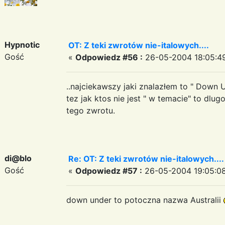
Hypnotic
OT: Z teki zwrotów nie-italowych....
Gość
«
Odpowiedz #56 :
26-05-2004 18:05:4
..najciekawszy jaki znalazłem to " Down 
tez jak ktos nie jest " w temacie" to dl
tego zwrotu.
di@blo
Re: OT: Z teki zwrotów nie-italowych....
Gość
«
Odpowiedz #57 :
26-05-2004 19:05:08
down under to potoczna nazwa Australii