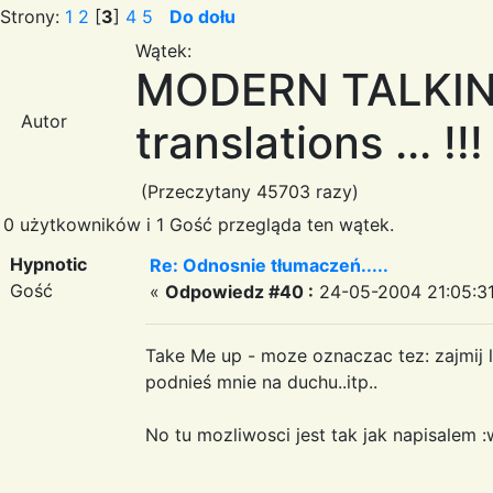
Strony:
1
2
[
3
]
4
5
Do dołu
Wątek:
MODERN TALKING
Autor
translations ... !!!
(Przeczytany 45703 razy)
0 użytkowników i 1 Gość przegląda ten wątek.
Hypnotic
Re: Odnosnie tłumaczeń.....
Gość
«
Odpowiedz #40 :
24-05-2004 21:05:31
Take Me up - moze oznaczac tez: zajmij lu
podnieś mnie na duchu..itp..
No tu mozliwosci jest tak jak napisalem :