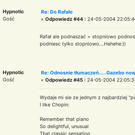
Hypnotic
Re: Do Rafalo
Gość
«
Odpowiedz #44 :
24-05-2004 22:05:4
Rafał ale podnaszać = stopniowo podnos
podniesc tylko stopniowo....Hehehe:))
Hypnotic
Re: Odnosnie tłumaczeń.....Gazebo now
Gość
«
Odpowiedz #45 :
24-05-2004 22:05:3
Wydaje mi sie ze jednym z najbardziej "p
I like Chopin:
Remember that piano
So delightful, unusual
That classic sensation