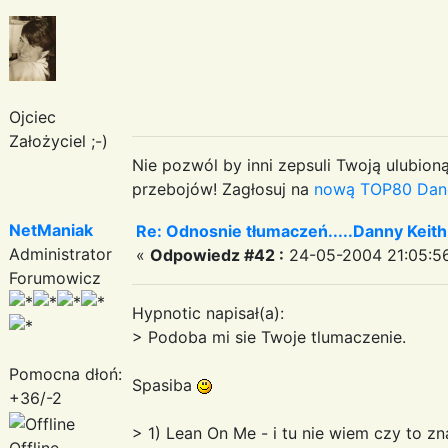
Ojciec
Założyciel ;-)
Nie pozwól by inni zepsuli Twoją ulubioną
przebojów! Zagłosuj na
nową TOP80 Dan
NetManiak
Re: Odnosnie tłumaczeń.....Danny Keith
Administrator
«
Odpowiedz #42 :
24-05-2004 21:05:5
Forumowicz
Hypnotic napisał(a):
> Podoba mi sie Twoje tlumaczenie.
Pomocna dłoń:
Spasiba
+36/-2
> 1) Lean On Me - i tu nie wiem czy to z
Offline