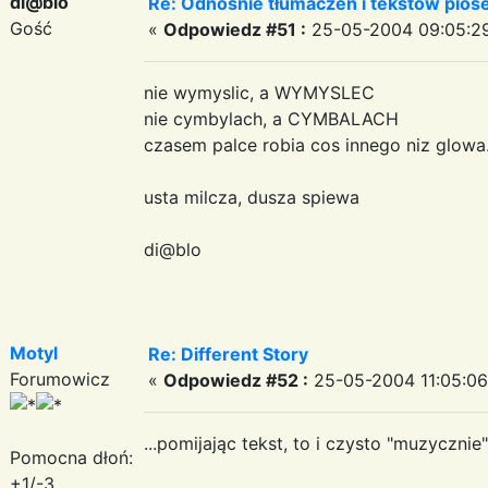
di@blo
Re: Odnosnie tłumaczeń i tekstow pios
Gość
«
Odpowiedz #51 :
25-05-2004 09:05:2
nie wymyslic, a WYMYSLEC
nie cymbylach, a CYMBALACH
czasem palce robia cos innego niz glowa..
usta milcza, dusza spiewa
di@blo
Motyl
Re: Different Story
Forumowicz
«
Odpowiedz #52 :
25-05-2004 11:05:06
...pomijając tekst, to i czysto "muzycznie
Pomocna dłoń:
+1/-3