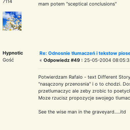
7114
mam potem "sceptical conclusions"
Hypnotic
Re: Odnosnie tłumaczeń i tekstow pios
Gość
«
Odpowiedz #49 :
25-05-2004 08:05:3
Potwierdzam Rafalo - text Different Story
"nasączony przenosnia" i o to chodzi. Do
przetlumaczyc ale zeby zrobic to poetyc
Moze rzucisz propozycje swojego tlumacz
See the wise man in the graveyard.....itd