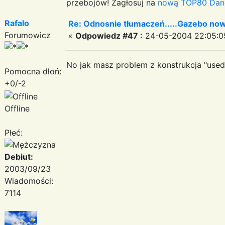
przebojów! Zagłosuj na
nową TOP80 Dan
Rafalo
Re: Odnosnie tłumaczeń.....Gazebo now
Forumowicz
«
Odpowiedz #47 :
24-05-2004 22:05:0
No jak masz problem z konstrukcja "used t
Pomocna dłoń:
+0/-2
Offline
Płeć:
Debiut:
2003/09/23
Wiadomości:
7114