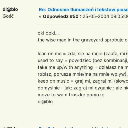
di@blo
Re: Odnosnie tłumaczeń i tekstow pios
Gość
«
Odpowiedz #50 :
25-05-2004 09:05:0
oki doki....
the wise man in the graveyard sprobuje 
lean on me = zdaj sie na mnie (zaufaj mi)
used to say = powidziec (bez kombinacj
take me up/with anything = dzialasz na 
robisz, porusza mnie/ma na mnie wplyw),
keep on music = graj mi, zagraj mi (sl
domyslnie - jak: zagraj mi cyganie : ale n
moze to wam troszke pomoze
di@blo