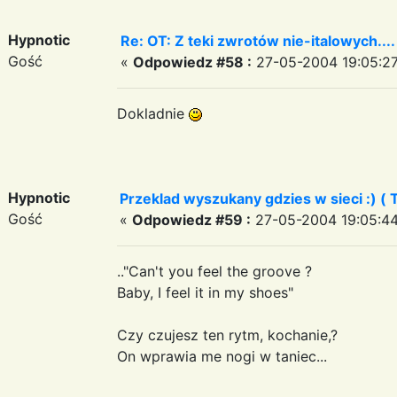
Hypnotic
Re: OT: Z teki zwrotów nie-italowych....
Gość
«
Odpowiedz #58 :
27-05-2004 19:05:27
Dokladnie
Hypnotic
Przeklad wyszukany gdzies w sieci :) ( 
Gość
«
Odpowiedz #59 :
27-05-2004 19:05:44
.."Can't you feel the groove ?
Baby, I feel it in my shoes"
Czy czujesz ten rytm, kochanie,?
On wprawia me nogi w taniec...