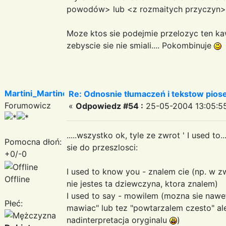
powodów> lub <z rozmaitych przyczyn>..
Moze ktos sie podejmie przelozyc ten kaw
zebyscie sie nie smiali.... Pokombinuje
Martini_Martinez
Re: Odnosnie tłumaczeń i tekstow pios
Forumowicz
«
Odpowiedz #54 :
25-05-2004 13:05:5
.....wszystko ok, tyle ze zwrot ' I used to
Pomocna dłoń:
sie do przeszlosci:
+0/-0
I used to know you - znalem cie (np. w zwr
Offline
nie jestes ta dziewczyna, ktora znalem)
I used to say - mowilem (mozna sie nawe
Płeć:
mawiac" lub tez "powtarzalem czesto" ale
nadinterpretacja oryginalu
)