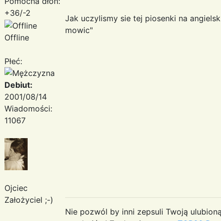
Pomocna dłoń:
+36/-2
Jak uczylismy sie tej piosenki na angiels
mowic"
Offline
Płeć:
Debiut:
2001/08/14
Wiadomości:
11067
Ojciec
Założyciel ;-)
Nie pozwól by inni zepsuli Twoją ulubioną