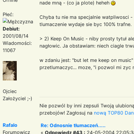
nade mną - (co ja plote) heheh
Płeć:
Chyba tu nie ma specjalnie watpliwosci - 
tlumaczenie wydaje sie byc 100% trafne.
Debiut:
2001/08/14
> 2) Keep On Music - niby prosty tytuł al
Wiadomości:
nagłowic. Ja obstawiam: niech ciagle tr
11067
w zdaniu jest: "but let me keep on music"
przetlumaczyc... moze, "i pozwol mi zyc
Ojciec
Założyciel ;-)
Nie pozwól by inni zepsuli Twoją ulubioną
przebojów! Zagłosuj na
nową TOP80 Dan
Rafalo
Re: Odnosnie tłumaczeń.....
Forumowicz
«
Odpowiedz #43 :
24-05-2004 22:05:3