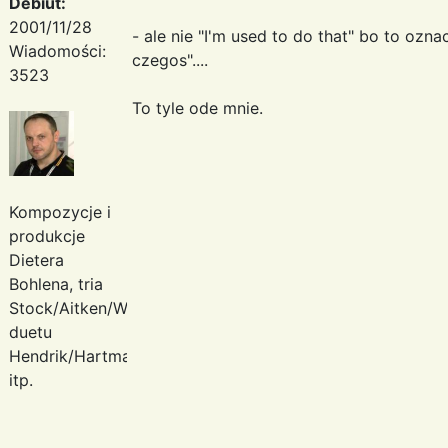
Debiut:
2001/11/28
- ale nie "I'm used to do that" bo to oz
Wiadomości:
czegos"....
3523
To tyle ode mnie.
Kompozycje i
produkcje
Dietera
Bohlena, tria
Stock/Aitken/Waterman,
duetu
Hendrik/Hartmann
itp.