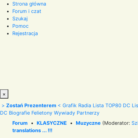
Strona główna
Forum i czat
Szukaj
Pomoc
Rejestracja
×
>
Zostań Prezenterem
<
Grafik Radia
Lista TOP80 DC
Li
DC
Biografie
Felietony
Wywiady
Partnerzy
Forum
•
KLASYCZNE
•
Muzyczne
(Moderator:
Sz
translations ... !!!