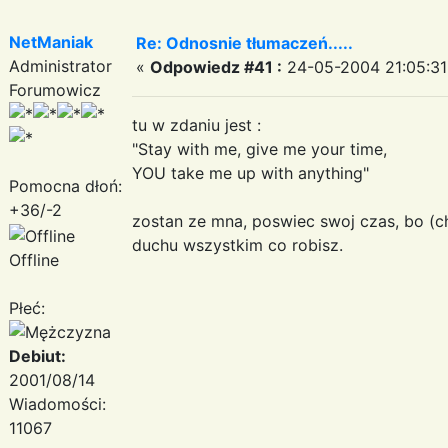
NetManiak
Re: Odnosnie tłumaczeń.....
Administrator
«
Odpowiedz #41 :
24-05-2004 21:05:31
Forumowicz
tu w zdaniu jest :
"Stay with me, give me your time,
YOU take me up with anything"
Pomocna dłoń:
+36/-2
zostan ze mna, poswiec swoj czas, bo (c
duchu wszystkim co robisz.
Offline
Płeć:
Debiut:
2001/08/14
Wiadomości:
11067