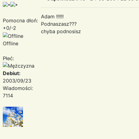
Adam !!!!!!
Pomocna dłoń:
Podnaszasz???
+0/-2
chyba podnosisz
Offline
Płeć:
Debiut:
2003/09/23
Wiadomości:
7114