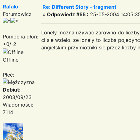
Rafalo
Re: Different Story - fragment
Forumowicz
«
Odpowiedz #55 :
25-05-2004 14:05:35
Lonely mozna uzywac zarowno do liczby 
Pomocna dłoń:
ci sie wzielo, ze lonely to liczba pojedyn
+0/-2
angielskim przymiotniki sie przez liczby n
Offline
Płeć:
Debiut:
2003/09/23
Wiadomości:
7114