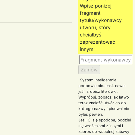
Wpisz poniżej
fragment
tytułu/wykonawcy
utworu, który
chciałbyś
zaprezentować
innym:
System inteligentnie
podpowie piosenki, nawet
jeśli zrobisz literówki.
Wypróbuj, zobacz jak łatwo
teraz znaleźć utwór co do
którego nazwy i pisowni nie
byłeś pewien.
Jeśli Ci się spodoba, podziel
się wrażeniami z innymi i
zaproś do wspólnej zabawy