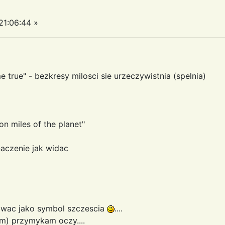
1:06:44 »
me true" - bezkresy milosci sie urzeczywistnia (spelnia)
on miles of the planet"
naczenie jak widac
owac jako symbol szczescia
....
m) przymykam oczy....