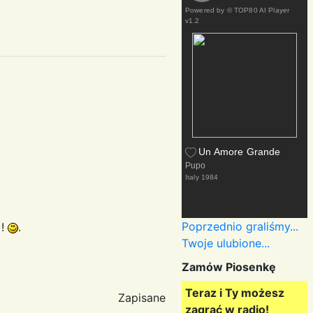
Powered by
© TOP80 AI Player
v1.2
Un Amore Grande
Pupo
Italy
1984
Poprzednio graliśmy...
 !
.
Twoje ulubione...
Zamów Piosenkę
Teraz i Ty możesz
Zapisane
zagrać w radio!