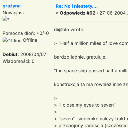
grażyna
Re: No i niestety....
Nowicjusz
«
Odpowiedz #62 :
27-06-2004 2
di@blo wrote:
Pomocna dłoń: +0/-0
Offline
> "Half a million miles of love co
Debiut:
2008/04/07
bardzo ladnie, gratuluje.
Wiadomości: 0
"the space ship passed half a milli
konstrukcja ta ma rowniez inne z
>
> "I close my eyes to seven"
>
> "seven" siodemke nalezy trakt
> przepojony radoscia (szczescie