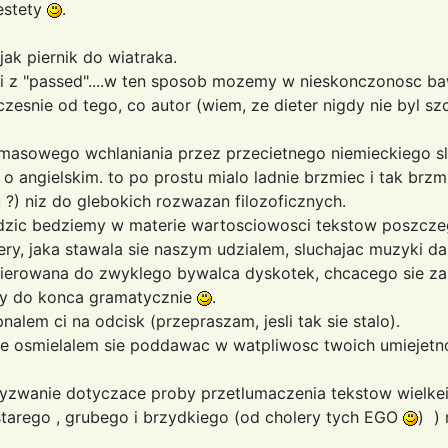
iestety
.
jak piernik do wiatraka.
ni z "passed"....w ten sposob mozemy w nieskonczonosc ba
zesnie od tego, co autor (wiem, ze dieter nigdy nie byl s
masowego wchlaniania przez przecietnego niemieckiego slu
 o angielskim. to po prostu mialo ladnie brzmiec i tak brz
 ?) niz do glebokich rozwazan filozoficznych.
hodzic bedziemy w materie wartosciowosci tekstow poszcze
ry, jaka stawala sie naszym udzialem, sluchajac muzyki da
c kierowana do zwyklego bywalca dyskotek, chcacego sie za
 czy do konca gramatycznie
.
alem ci na odcisk (przepraszam, jesli tak sie stalo).
nie osmielalem sie poddawac w watpliwosc twoich umiejetn
yzwanie dotyczace proby przetlumaczenia tekstow wielkei
 starego , grubego i brzydkiego (od cholery tych EGO
) ) 