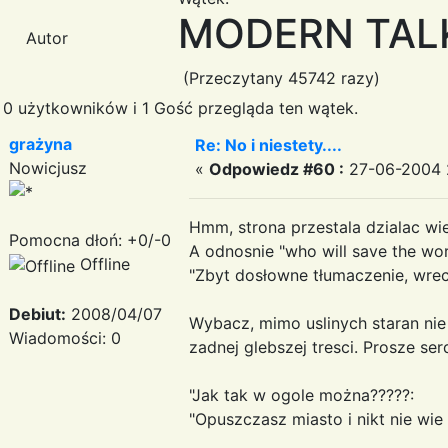
MODERN TALKING
Autor
(Przeczytany 45742 razy)
0 użytkowników i 1 Gość przegląda ten wątek.
grażyna
Re: No i niestety....
Nowicjusz
«
Odpowiedz #60 :
27-06-2004 
Hmm, strona przestala dzialac w
Pomocna dłoń: +0/-0
A odnosnie "who will save the wor
Offline
"Zbyt dosłowne tłumaczenie, wrec
Debiut:
2008/04/07
Wybacz, mimo uslinych staran nie
Wiadomości: 0
zadnej glebszej tresci. Prosze s
"Jak tak w ogole można?????:
"Opuszczasz miasto i nikt nie wie