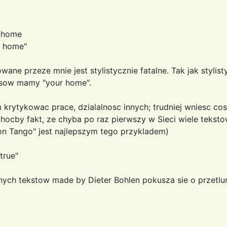
r home
r home"
ne przeze mnie jest stylistycznie fatalne. Tak jak stylist
rsow mamy "your home".
krytykowac prace, dzialalnosc innych; trudniej wniesc cos 
hocby fakt, ze chyba po raz pierwszy w Sieci wiele teksto
n Tango" jest najlepszym tego przykladem)
true"
nych tekstow made by Dieter Bohlen pokusza sie o przetl