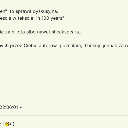
ven" to sprawa dyskusyjna.
cia w tekscie "In 100 years" .
ie za elliota albo nawet sheakspeara...
nych przez Ciebie autorow poznalam, dziekuje jednak za 
2:06:01 »
e !
))).