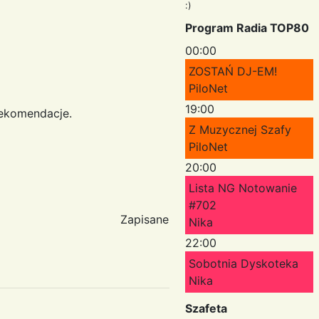
:)
Program Radia TOP80
00:00
ZOSTAŃ DJ-EM!
PiloNet
19:00
rekomendacje.
Z Muzycznej Szafy
PiloNet
20:00
Lista NG Notowanie
#702
Zapisane
Nika
22:00
Sobotnia Dyskoteka
Nika
Szafeta