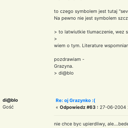
to czego symbolem jest tutaj "se
Na pewno nie jest symbolem szczes
> to latwiutkie tlumaczenie, wez s
>
wiem o tym. Literature wspomnia
pozdrawiam -
Grazyna.
> di@blo
di@blo
Re: oj Grazynko :(
Gość
«
Odpowiedz #63 :
27-06-2004 2
nie chce byc upierdliwy, ale....bed