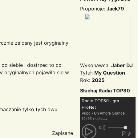
Proponuje:
Jack79
ycznie zalosny jest oryginalny
od siebie i dostrzec to co
Wykonawca:
Jaber DJ
w oryginalnych pojawilo sie w
Tytuł:
My Question
Rok:
2025
Słuchaj Radia TOP80
Radio TOP80 - gra
PiloNet
umaczanie tylko tych dwu
Pupo - Un Amore Grande
16 (56) słuchaczy
Zapisane