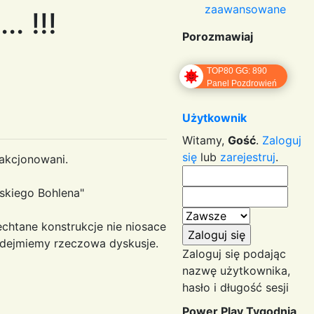
zaawansowane
. !!!
Porozmawiaj
TOP80 GG: 890
Panel Pozdrowień
Użytkownik
Witamy,
Gość
.
Zaloguj
się
lub
zarejestruj
.
akcjonowani.
rskiego Bohlena"
echtane konstrukcje nie niosace
podejmiemy rzeczowa dyskusje.
Zaloguj się podając
nazwę użytkownika,
hasło i długość sesji
Power Play Tygodnia