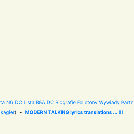
sta NG DC
Lista B&A DC
Biografie
Felietony
Wywiady
Partn
ikagier
) •
MODERN TALKING lyrics translations ... !!!