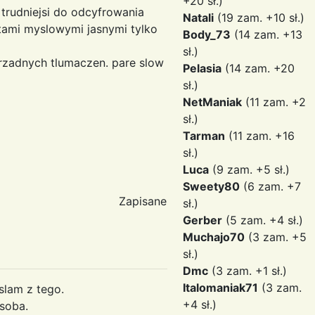
+20 sł.)
 trudniejsi do odcyfrowania
Natali
(19 zam. +10 sł.)
otami myslowymi jasnymi tylko
Body_73
(14 zam. +13
sł.)
 rzadnych tlumaczen. pare slow
Pelasia
(14 zam. +20
sł.)
NetManiak
(11 zam. +2
sł.)
Tarman
(11 zam. +16
sł.)
Luca
(9 zam. +5 sł.)
Sweety80
(6 zam. +7
Zapisane
sł.)
Gerber
(5 zam. +4 sł.)
Muchajo70
(3 zam. +5
sł.)
Dmc
(3 zam. +1 sł.)
Italomaniak71
(3 zam.
slam z tego.
+4 sł.)
 soba.