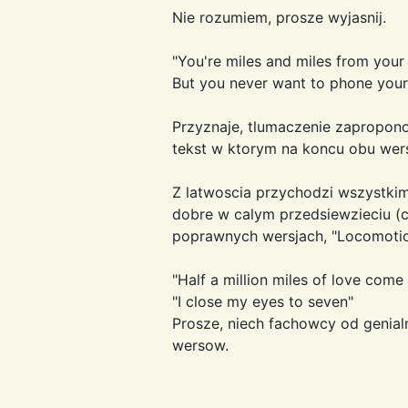
Nie rozumiem, prosze wyjasnij.
"You're miles and miles from you
But you never want to phone you
Przyznaje, tlumaczenie zaproponowa
tekst w ktorym na koncu obu we
Z latwoscia przychodzi wszystkim 
dobre w calym przedsiewzieciu (c
poprawnych wersjach, "Locomotio
"Half a million miles of love come 
"I close my eyes to seven"
Prosze, niech fachowcy od genial
wersow.