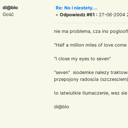
di@blo
Re: No i niestety....
Gość
«
Odpowiedz #61 :
27-06-2004 2
nie ma problema, cza ino poglo
"Half a million miles of love come
"I close my eyes to seven"
"seven" siodemke nalezy traktow
przepojony radoscia (szczesciem)
to latwiutkie tlumaczenie, wez sie
di@blo