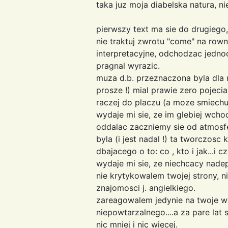
taka juz moja diabelska natura, n
pierwszy text ma sie do drugiego,
nie traktuj zwrotu "come" na row
interpretacyjne, odchodzac jednoc
pragnal wyrazic.
muza d.b. przeznaczona byla dla 
prosze !) mial prawie zero pojecia
raczej do placzu (a moze smiechu
wydaje mi sie, ze im glebiej wc
oddalac zaczniemy sie od atmosfe
byla (i jest nadal !) ta tworczos
dbajacego o to: co , kto i jak...i
wydaje mi sie, ze niechcacy nadepn
nie krytykowalem twojej strony, 
znajomosci j. angielkiego.
zareagowalem jedynie na twoje w
niepowtarzalnego....a za pare lat
nic mniej i nic wiecej.