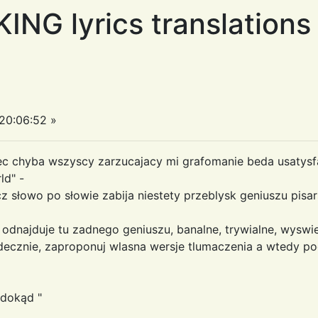
 lyrics translations ..
20:06:52 »
iec chyba wszyscy zarzucajacy mi grafomanie beda usatysf
ld" -
z słowo po słowie zabija niestety przeblysk geniuszu pisa
 odnajduje tu zadnego geniuszu, banalne, trywialne, wyswi
erdecznie, zaproponuj wlasna wersje tlumaczenia a wtedy 
 dokąd "