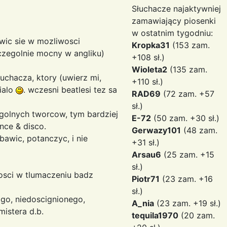
Słuchacze najaktywniej
zamawiający piosenki
w ostatnim tygodniu:
wic sie w mozliwosci
Kropka31
(153 zam.
zczegolnie mocny w angliku)
+108 sł.)
Wioleta2
(135 zam.
chacza, ktory (uwierz mi,
+110 sł.)
mialo
. wczesni beatlesi tez sa
RAD69
(72 zam. +57
sł.)
golnych tworcow, tym bardziej
E-72
(50 zam. +30 sł.)
nce & disco.
Gerwazy101
(48 zam.
bawic, potanczyc, i nie
+31 sł.)
Arsau6
(25 zam. +15
sł.)
osci w tlumaczeniu badz
Piotr71
(23 zam. +16
sł.)
go, niedoscignionego,
A_nia
(23 zam. +19 sł.)
mistera d.b.
tequila1970
(20 zam.