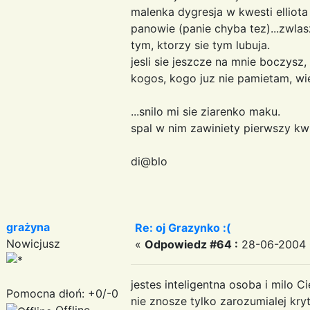
malenka dygresja w kwesti elliota
panowie (panie chyba tez)...zwla
tym, ktorzy sie tym lubuja.
jesli sie jeszcze na mnie boczysz
kogos, kogo juz nie pamietam, wie
...snilo mi sie ziarenko maku.
spal w nim zawiniety pierwszy kwi
di@blo
grażyna
Re: oj Grazynko :(
Nowicjusz
«
Odpowiedz #64 :
28-06-2004 
jestes inteligentna osoba i milo C
Pomocna dłoń: +0/-0
nie znosze tylko zarozumialej kry
Offline