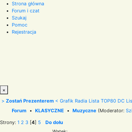
Strona główna
Forum i czat
Szukaj
Pomoc
Rejestracja
×
>
Zostań Prezenterem
<
Grafik Radia
Lista TOP80 DC
Li
Forum
•
KLASYCZNE
•
Muzyczne
(Moderator:
Sz
Strony:
1
2
3
[
4
]
5
Do dołu
Wątek: