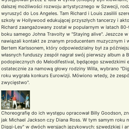
dalszej możliwości rozwoju artystycznego w Szwecji, rod
wyruszyć do Los Angeles. Tam Richard i Louis zasilili sz
szkoły w Hollywood edukującej przyszłych tancerzy i aktor
Richard zaangażowany został w popularnym w latach 80-ty
boku samego Johna Travolty w "Staying alive". Jeszcze w
nawiązali kontakt ze znanym producentem muzycznym i wł
Bertem Karlssonem, który odpowiedzialny był za późniejs
własnych funduszy zespół nagrał swój pierwszy album a B
podopiecznych do Melodifestival, będącego szwedzkimi eli
ostatecznie za namową głowy rodziny Willa, wybrano "Dig
roku wygrała konkurs Eurowizji. Mówiono wtedy, że zespó
zwycięstwo".
Choreografię do ich występu opracował Billy Goodson, z
jak Michael Jackson czy Diana Ross. W tym samym roku n
Diggi-Ley" w dwóch wersjach językowych: szwedzkiej i angie