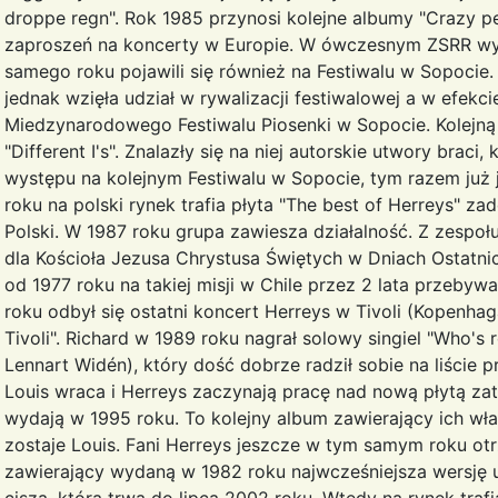
droppe regn". Rok 1985 przynosi kolejne albumy "Crazy p
zaproszeń na koncerty w Europie. W ówczesnym ZSRR wy
samego roku pojawili się również na Festiwalu w Sopocie.
jednak wzięła udział w rywalizacji festiwalowej a w efekc
Miedzynarodowego Festiwalu Piosenki w Sopocie. Kolejną
"Different I's". Znalazły się na niej autorskie utwory brac
występu na kolejnym Festiwalu w Sopocie, tym razem ju
roku na polski rynek trafia płyta "The best of Herreys" 
Polski. W 1987 roku grupa zawiesza działalność. Z zespoł
dla Kościoła Jezusa Chrystusa Świętych w Dniach Ostatni
od 1977 roku na takiej misji w Chile przez 2 lata przebywał
roku odbył się ostatni koncert Herreys w Tivoli (Kopenhaga
Tivoli". Richard w 1989 roku nagrał solowy singiel "Who's 
Lennart Widén), który dość dobrze radził sobie na liście 
Louis wraca i Herreys zaczynają pracę nad nową płytą zat
wydają w 1995 roku. To kolejny album zawierający ich w
zostaje Louis. Fani Herreys jeszcze w tym samym roku otr
zawierający wydaną w 1982 roku najwcześniejsza wersję 