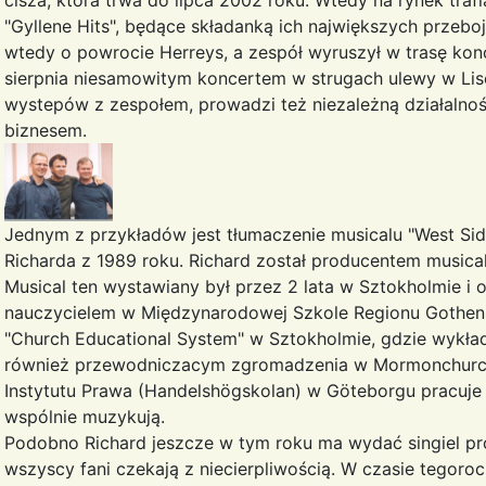
cisza, która trwa do lipca 2002 roku. Wtedy na rynek trafi
"Gyllene Hits", będące składanką ich największych przeb
wtedy o powrocie Herreys, a zespół wyruszył w trasę k
sierpnia niesamowitym koncertem w strugach ulewy w Lis
wystepów z zespołem, prowadzi też niezależną działalnoś
biznesem.
Jednym z przykładów jest tłumaczenie musicalu "West Sid
Richarda z 1989 roku. Richard został producentem musical
Musical ten wystawiany był przez 2 lata w Sztokholmie i o
nauczycielem w Międzynarodowej Szkole Regionu Gothen
"Church Educational System" w Sztokholmie, gdzie wykłada
również przewodniczacym zgromadzenia w Mormonchurch 
Instytutu Prawa (Handelshögskolan) w Göteborgu pracuje 
wspólnie muzykują.
Podobno Richard jeszcze w tym roku ma wydać singiel pr
wszyscy fani czekają z niecierpliwością. W czasie tegor