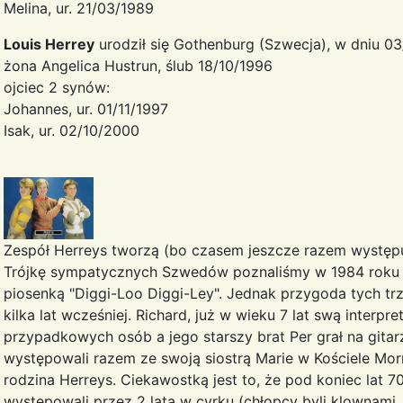
Melina, ur. 21/03/1989
Louis Herrey
urodził się Gothenburg (Szwecja), w dniu 03
żona Angelica Hustrun, ślub 18/10/1996
ojciec 2 synów:
Johannes, ur. 01/11/1997
Isak, ur. 02/10/2000
Zespół Herreys tworzą (bo czasem jeszcze razem występują)
Trójkę sympatycznych Szwedów poznaliśmy w 1984 roku ki
piosenką "Diggi-Loo Diggi-Ley". Jednak przygoda tych tr
kilka lat wcześniej. Richard, już w wieku 7 lat swą interp
przypadkowych osób a jego starszy brat Per grał na gitarz
występowali razem ze swoją siostrą Marie w Kościele Mor
rodzina Herreys. Ciekawostką jest to, że pod koniec lat 70-
występowali przez 2 lata w cyrku (chłopcy byli klownami,