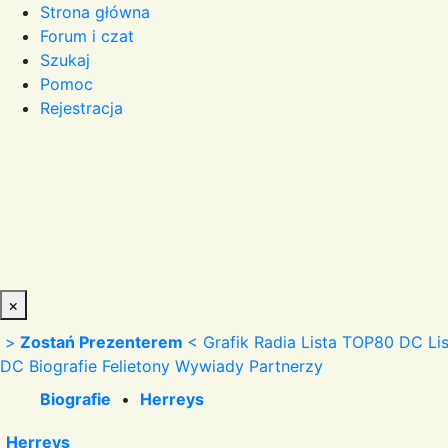
Strona główna
Forum i czat
Szukaj
Pomoc
Rejestracja
×
>
Zostań Prezenterem
<
Grafik Radia
Lista TOP80 DC
Li
DC
Biografie
Felietony
Wywiady
Partnerzy
Biografie
•
Herreys
Herreys