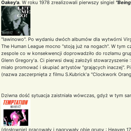
Oakey'a
. W roku 1978 zrealizowali pierwszy singiel
"Being
"lawinowo". Po wydaniu dwóch albumów dla wytwórni Virg
The Human League mocno "stoją już na nogach". W tym cza
zespole co w konsekwencji doprowadziło do rozłamu grupy 
Glenn Gregory'a. Ci pierwsi dwaj założyli stowarzyszenie 
miało promować i skupiać artystów "grających inaczej". P
(nazwa zaczerpnięta z filmu S.Kubrick'a "Clockwork Orang
Dziwna dość sytuacja zaistniała wówczas, gdyż w tym sa
(dosłownie) pracowały i nagrywały obie grupy : Heaven 1