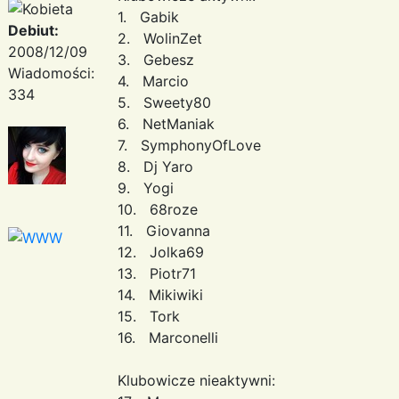
1. Gabik
Debiut:
2. WolinZet
2008/12/09
3. Gebesz
Wiadomości:
4. Marcio
334
5. Sweety80
6. NetManiak
7. SymphonyOfLove
8. Dj Yaro
9. Yogi
10. 68roze
11. Giovanna
12. Jolka69
13. Piotr71
14. Mikiwiki
15. Tork
16. Marconelli
Klubowicze nieaktywni: