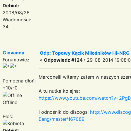
Debiut:
2008/08/26
Wiadomości:
34
Giovanna
Odp: Topowy Kącik Miłośników Hi-NRG
Forumowicz
«
Odpowiedz #124 :
29-08-2014 19:08:0
Marconelli witamy zatem w naszych sz
Pomocna dłoń:
+10/-0
A tu nutka kolejna:
https://www.youtube.com/watch?v=2Pg
Offline
i odnośnik do discogs:
http://www.disco
Płeć:
Bang/master/167089
Debiut: