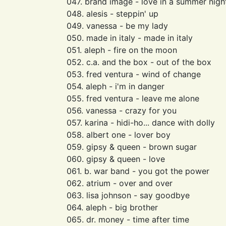
047. brand image - love in a summer nigh
048. alesis - steppin' up
049. vanessa - be my lady
050. made in italy - made in italy
051. aleph - fire on the moon
052. c.a. and the box - out of the box
053. fred ventura - wind of change
054. aleph - i'm in danger
055. fred ventura - leave me alone
056. vanessa - crazy for you
057. karina - hidi-ho... dance with dolly
058. albert one - lover boy
059. gipsy & queen - brown sugar
060. gipsy & queen - love
061. b. war band - you got the power
062. atrium - over and over
063. lisa johnson - say goodbye
064. aleph - big brother
065. dr. money - time after time