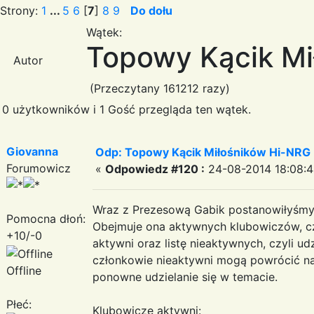
Strony:
1
...
5
6
[
7
]
8
9
Do dołu
Wątek:
Topowy Kącik Mi
Autor
(Przeczytany 161212 razy)
0 użytkowników i 1 Gość przegląda ten wątek.
Giovanna
Odp: Topowy Kącik Miłośników Hi-NRG
Forumowicz
«
Odpowiedz #120 :
24-08-2014 18:08:4
Wraz z Prezesową Gabik postanowiłyśmy 
Pomocna dłoń:
Obejmuje ona aktywnych klubowiczów, czyli
+10/-0
aktywni oraz listę nieaktywnych, czyli ud
członkowie nieaktywni mogą powrócić na 
Offline
ponowne udzielanie się w temacie.
Płeć:
Klubowicze aktywni: