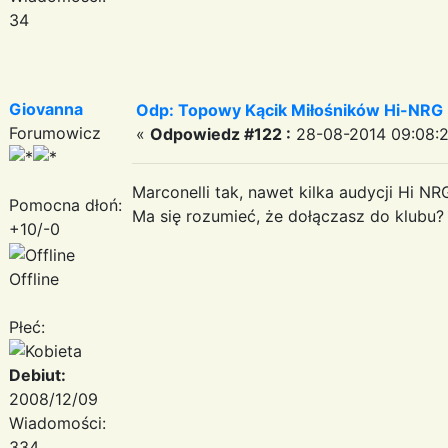
34
Giovanna
Odp: Topowy Kącik Miłośników Hi-NRG
Forumowicz
«
Odpowiedz #122 :
28-08-2014 09:08:2
Marconelli tak, nawet kilka audycji Hi NR
Pomocna dłoń:
Ma się rozumieć, że dołączasz do klubu
+10/-0
Offline
Płeć:
Debiut:
2008/12/09
Wiadomości:
334