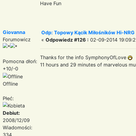
Have Fun
Giovanna
Odp: Topowy Kącik Miłośników Hi-NRG
Forumowicz
«
Odpowiedz #126 :
02-09-2014 19:09:2
Thanks for the info SymphonyOfLove
Pomocna dłoń:
11 hours and 29 minutes of marvelous m
+10/-0
Offline
Płeć:
Debiut:
2008/12/09
Wiadomości:
334