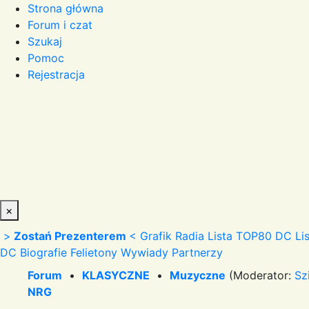
Strona główna
Forum i czat
Szukaj
Pomoc
Rejestracja
×
>
Zostań Prezenterem
<
Grafik Radia
Lista TOP80 DC
Li
DC
Biografie
Felietony
Wywiady
Partnerzy
Forum
•
KLASYCZNE
•
Muzyczne
(Moderator:
Sz
NRG