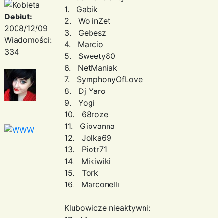
1. Gabik
Debiut:
2. WolinZet
2008/12/09
3. Gebesz
Wiadomości:
4. Marcio
334
5. Sweety80
6. NetManiak
7. SymphonyOfLove
8. Dj Yaro
9. Yogi
10. 68roze
11. Giovanna
12. Jolka69
13. Piotr71
14. Mikiwiki
15. Tork
16. Marconelli
Klubowicze nieaktywni: