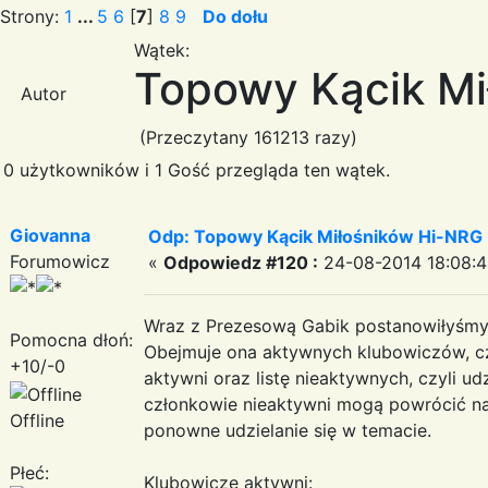
Strony:
1
...
5
6
[
7
]
8
9
Do dołu
Wątek:
Topowy Kącik Mi
Autor
(Przeczytany 161213 razy)
0 użytkowników i 1 Gość przegląda ten wątek.
Giovanna
Odp: Topowy Kącik Miłośników Hi-NRG
Forumowicz
«
Odpowiedz #120 :
24-08-2014 18:08:4
Wraz z Prezesową Gabik postanowiłyśmy 
Pomocna dłoń:
Obejmuje ona aktywnych klubowiczów, czyli
+10/-0
aktywni oraz listę nieaktywnych, czyli ud
członkowie nieaktywni mogą powrócić na 
Offline
ponowne udzielanie się w temacie.
Płeć:
Klubowicze aktywni: