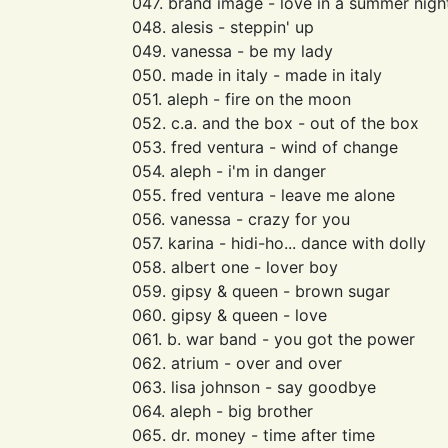
047. brand image - love in a summer nigh
048. alesis - steppin' up
049. vanessa - be my lady
050. made in italy - made in italy
051. aleph - fire on the moon
052. c.a. and the box - out of the box
053. fred ventura - wind of change
054. aleph - i'm in danger
055. fred ventura - leave me alone
056. vanessa - crazy for you
057. karina - hidi-ho... dance with dolly
058. albert one - lover boy
059. gipsy & queen - brown sugar
060. gipsy & queen - love
061. b. war band - you got the power
062. atrium - over and over
063. lisa johnson - say goodbye
064. aleph - big brother
065. dr. money - time after time