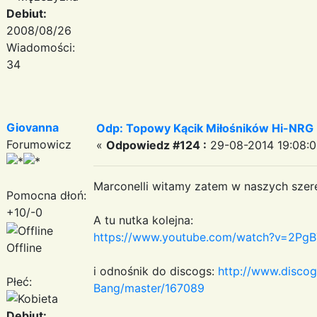
Debiut:
2008/08/26
Wiadomości:
34
Giovanna
Odp: Topowy Kącik Miłośników Hi-NRG
Forumowicz
«
Odpowiedz #124 :
29-08-2014 19:08:0
Marconelli witamy zatem w naszych sz
Pomocna dłoń:
+10/-0
A tu nutka kolejna:
https://www.youtube.com/watch?v=2Pg
Offline
i odnośnik do discogs:
http://www.disco
Płeć:
Bang/master/167089
Debiut: