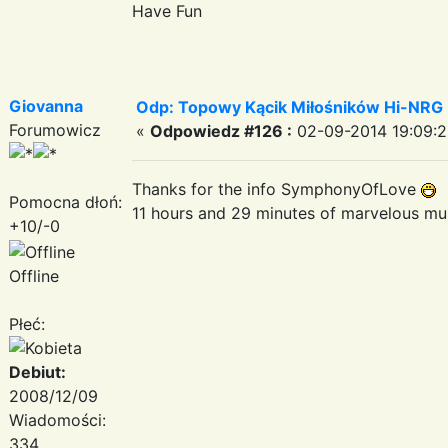
Have Fun
Giovanna
Odp: Topowy Kącik Miłośników Hi-NRG
Forumowicz
«
Odpowiedz #126 :
02-09-2014 19:09:2
Thanks for the info SymphonyOfLove
Pomocna dłoń:
11 hours and 29 minutes of marvelous m
+10/-0
Offline
Płeć:
Debiut:
2008/12/09
Wiadomości:
334