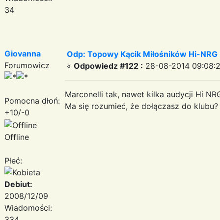
34
Giovanna
Odp: Topowy Kącik Miłośników Hi-NRG
Forumowicz
«
Odpowiedz #122 :
28-08-2014 09:08:2
Marconelli tak, nawet kilka audycji Hi NR
Pomocna dłoń:
Ma się rozumieć, że dołączasz do klubu
+10/-0
Offline
Płeć:
Debiut:
2008/12/09
Wiadomości:
334