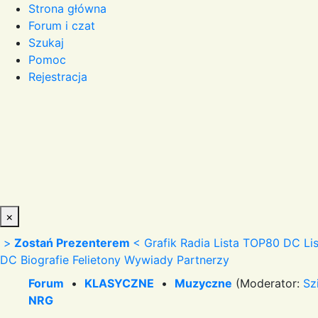
Strona główna
Forum i czat
Szukaj
Pomoc
Rejestracja
×
>
Zostań Prezenterem
<
Grafik Radia
Lista TOP80 DC
Li
DC
Biografie
Felietony
Wywiady
Partnerzy
Forum
•
KLASYCZNE
•
Muzyczne
(Moderator:
Sz
NRG