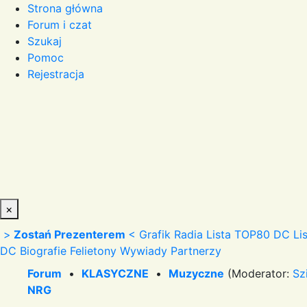
Strona główna
Forum i czat
Szukaj
Pomoc
Rejestracja
×
>
Zostań Prezenterem
<
Grafik Radia
Lista TOP80 DC
Li
DC
Biografie
Felietony
Wywiady
Partnerzy
Forum
•
KLASYCZNE
•
Muzyczne
(Moderator:
Sz
NRG