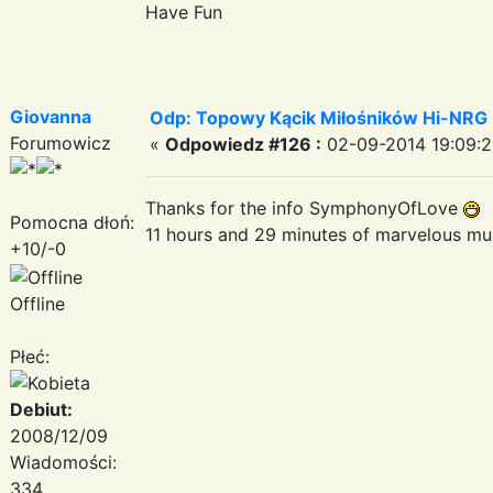
Have Fun
Giovanna
Odp: Topowy Kącik Miłośników Hi-NRG
Forumowicz
«
Odpowiedz #126 :
02-09-2014 19:09:2
Thanks for the info SymphonyOfLove
Pomocna dłoń:
11 hours and 29 minutes of marvelous m
+10/-0
Offline
Płeć:
Debiut:
2008/12/09
Wiadomości:
334