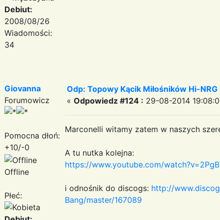
Debiut:
2008/08/26
Wiadomości:
34
Giovanna
Odp: Topowy Kącik Miłośników Hi-NRG
Forumowicz
«
Odpowiedz #124 :
29-08-2014 19:08:0
Marconelli witamy zatem w naszych sz
Pomocna dłoń:
+10/-0
A tu nutka kolejna:
https://www.youtube.com/watch?v=2Pg
Offline
i odnośnik do discogs:
http://www.disco
Płeć:
Bang/master/167089
Debiut: