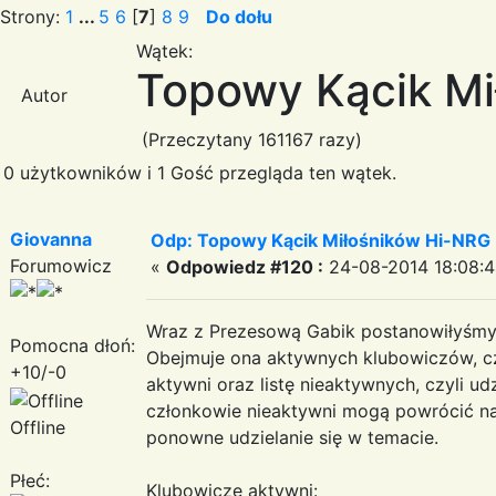
Strony:
1
...
5
6
[
7
]
8
9
Do dołu
Wątek:
Topowy Kącik Mi
Autor
(Przeczytany 161167 razy)
0 użytkowników i 1 Gość przegląda ten wątek.
Giovanna
Odp: Topowy Kącik Miłośników Hi-NRG
Forumowicz
«
Odpowiedz #120 :
24-08-2014 18:08:4
Wraz z Prezesową Gabik postanowiłyśmy 
Pomocna dłoń:
Obejmuje ona aktywnych klubowiczów, czyli
+10/-0
aktywni oraz listę nieaktywnych, czyli ud
członkowie nieaktywni mogą powrócić na 
Offline
ponowne udzielanie się w temacie.
Płeć:
Klubowicze aktywni: