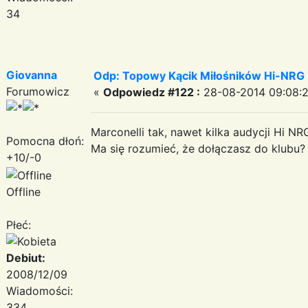
34
Giovanna
Odp: Topowy Kącik Miłośników Hi-NRG
Forumowicz
«
Odpowiedz #122 :
28-08-2014 09:08:2
Marconelli tak, nawet kilka audycji Hi NR
Pomocna dłoń:
Ma się rozumieć, że dołączasz do klubu
+10/-0
Offline
Płeć:
Debiut:
2008/12/09
Wiadomości:
334