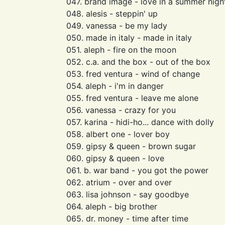
047. brand image - love in a summer nigh
048. alesis - steppin' up
049. vanessa - be my lady
050. made in italy - made in italy
051. aleph - fire on the moon
052. c.a. and the box - out of the box
053. fred ventura - wind of change
054. aleph - i'm in danger
055. fred ventura - leave me alone
056. vanessa - crazy for you
057. karina - hidi-ho... dance with dolly
058. albert one - lover boy
059. gipsy & queen - brown sugar
060. gipsy & queen - love
061. b. war band - you got the power
062. atrium - over and over
063. lisa johnson - say goodbye
064. aleph - big brother
065. dr. money - time after time