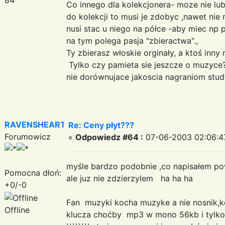
Co innego dla kolekcjonera- moze nie lub
do kolekcji to musi je zdobyc ,nawet nie
nusi stac u niego na półce -aby miec np p
na tym polega pasja "zbieractwa".,
Ty zbierasz włoskie orginały, a ktoś inny 
Tylko czy pamieta sie jeszcze o muzyce?
nie dorównujace jakoscia nagraniom stud
RAVENSHEART
Re: Ceny płyt???
Forumowicz
«
Odpowiedz #64 :
07-06-2003 02:06:4
myśle bardzo podobnie ,co napisałem po
Pomocna dłoń:
ale juz nie zdzierzylem ha ha ha
+0/-0
Fan muzyki kocha muzyke a nie nosnik,k
Offline
klucza choćby mp3 w mono 56kb i tylko p