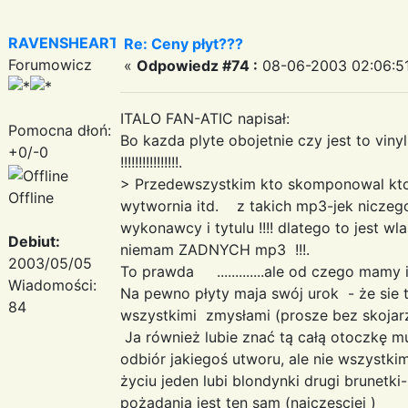
RAVENSHEART
Re: Ceny płyt???
Forumowicz
«
Odpowiedz #74 :
08-06-2003 02:06:51
ITALO FAN-ATIC napisał:
Pomocna dłoń:
Bo kazda plyte obojetnie czy jest to vin
+0/-0
!!!!!!!!!!!!!!!!.
> Przedewszystkim kto skomponowal kto n
Offline
wytwornia itd. z takich mp3-jek niczego 
wykonawcy i tytulu !!!! dlatego to jest 
Debiut:
niemam ZADNYCH mp3 !!!.
2003/05/05
To prawda .............ale od czego mamy
Wiadomości:
Na pewno płyty maja swój urok - że sie
84
wszystkimi zmysłami (prosze bez skojar
Ja również lubie znać tą całą otoczkę m
odbiór jakiegoś utworu, ale nie wszystki
życiu jeden lubi blondynki drugi brunetki
pożadania jest ten sam (najczesciej )