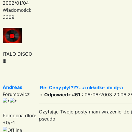
2002/01/04
Wiadomości:
3309
ITALO DISCO
!!!
Andreas
Re: Ceny płyt???...a okładki- do dj-a
Forumowicz
«
Odpowiedz #61 :
06-06-2003 20:06:2
Czytając Twoje posty mam wrażenie, że j
Pomocna dłoń:
pseudo
+0/-1