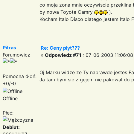
co moja zona mnie oczywiscie przeklina bo
by nowa Toyote Camry
).
Kocham Italo Disco dlatego jestem Italo 
Pitras
Re: Ceny płyt???
Forumowicz
«
Odpowiedz #71 :
07-06-2003 11:06:08
Oj Marku widze ze Ty naprawde jestes Fant
Pomocna dłoń:
Ja tam bym sie z gejem nie pakowal do pi
+0/-0
Offline
Płeć:
Debiut: