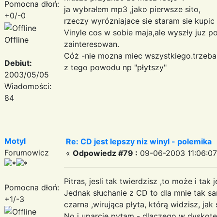
Pomocna dłoń:
ja wybrałem mp3 ,jako pierwsze sito,
+0/-0
rzeczy wyrózniajace sie staram sie kupic
Vinyle cos w sobie maja,ale wyszły juz 
Offline
zainteresowan.
Cóż -nie mozna miec wszystkiego.trzeba 
Debiut:
z tego powodu np "płytszy"
2003/05/05
Wiadomości:
84
Motyl
Re: CD jest lepszy niz winyl - polemika
Forumowicz
«
Odpowiedz #79 :
09-06-2003 11:06:07
Pitras, jesli tak twierdzisz ,to może i tak je
Pomocna dłoń:
Jednak słuchanie z CD to dla mnie tak s
+1/-3
czarna ,wirująca płyta, którą widzisz, jak s
No i uparcie pytam - dlaczego w dyskotek