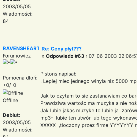
2003/05/05
Wiadomości:
84
RAVENSHEART
Re: Ceny płyt???
Forumowicz
«
Odpowiedz #63 :
07-06-2003 02:06:5
Pistons napisał:
Pomocna dłoń:
. Lepiej miec jednego winyla niz 5000 mp
+0/-0
Jak to czytam to sie zastanawiam co bardz
Offline
Prawdziwa wartośc ma muzyka a nie noś
Jak lubie jakas muzyke to lubie ja zarów
Debiut:
mp3- lubie ten utwór lub tego wykonawce
2003/05/05
XXXXX ,tłoczony przez firme YYYYYYY
Wiadomości:
84