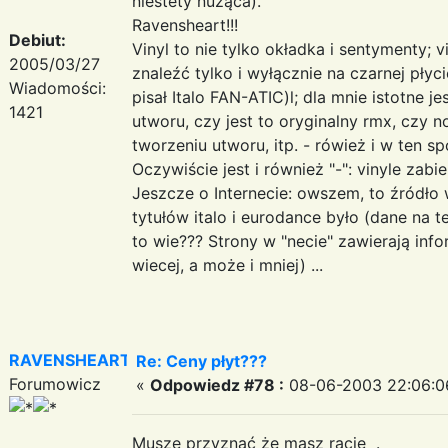
niestety nużąca).
Ravensheart!!!
Debiut:
Vinyl to nie tylko okładka i sentymenty; 
2005/03/27
znaleźć tylko i wyłącznie na czarnej płyci
Wiadomości:
pisał Italo FAN-ATIC)l; dla mnie istotne j
1421
utworu, czy jest to oryginalny rmx, czy 
tworzeniu utworu, itp. - rówież i w ten s
Oczywiście jest i również "-": vinyle zabi
Jeszcze o Internecie: owszem, to źródło w
tytułów italo i eurodance było (dane na t
to wie??? Strony w "necie" zawierają inf
wiecej, a może i mniej) ...
RAVENSHEART
Re: Ceny płyt???
Forumowicz
«
Odpowiedz #78 :
08-06-2003 22:06:0
Musze przyznać że masz racje .