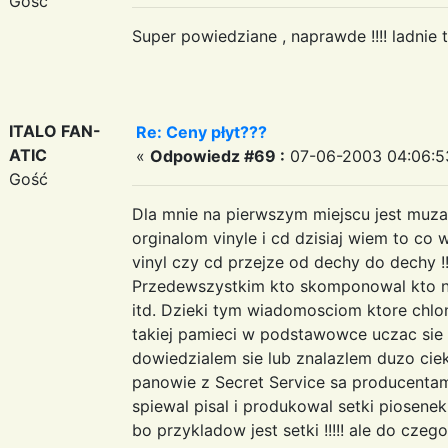
Gość
Super powiedziane , naprawde !!!! ladnie t
ITALO FAN-
Re: Ceny płyt???
ATIC
«
Odpowiedz #69 :
07-06-2003 04:06:5
Gość
Dla mnie na pierwszym miejscu jest muza a!
orginalom vinyle i cd dzisiaj wiem to co 
vinyl czy cd przejze od dechy do dechy !!!!!!!
Przedewszystkim kto skomponowal kto nap
itd. Dzieki tym wiadomosciom ktore chlo
takiej pamieci w podstawowce uczac sie w
dowiedzialem sie lub znalazlem duzo cie
panowie z Secret Service sa producentami 
spiewal pisal i produkowal setki piosenek ,z
bo przykladow jest setki !!!!! ale do cze