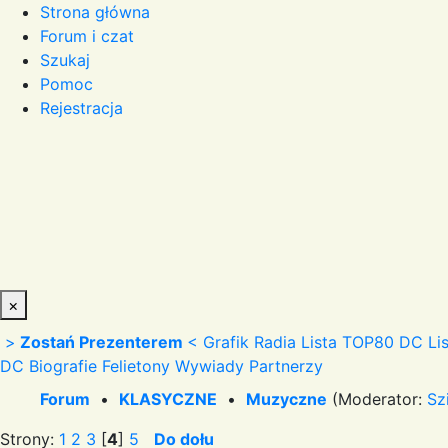
Strona główna
Forum i czat
Szukaj
Pomoc
Rejestracja
×
>
Zostań Prezenterem
<
Grafik Radia
Lista TOP80 DC
Li
DC
Biografie
Felietony
Wywiady
Partnerzy
Forum
•
KLASYCZNE
•
Muzyczne
(Moderator:
Sz
Strony:
1
2
3
[
4
]
5
Do dołu