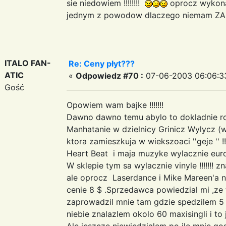
sie niedowiem !!!!!!!!
oprocz wykonawc
jednym z powodow dlaczego niemam ZA
ITALO FAN-
Re: Ceny płyt???
ATIC
«
Odpowiedz #70 :
07-06-2003 06:06:3
Gość
Opowiem wam bajke !!!!!!!
Dawno dawno temu abylo to dokladnie 
Manhatanie w dzielnicy Grinicz Wylycz (
ktora zamieszkuja w wiekszoaci ''geje '' !
Heart Beat i maja muzyke wylacznie euro
W sklepie tym sa wylacznie vinyle !!!!!!! z
ale oprocz Laserdance i Mike Mareen'a n
cenie 8 $ .Sprzedawca powiedzial mi ,ze 
zaprowadzil mnie tam gdzie spedzilem 5 
niebie znalazlem okolo 60 maxisingli i to jak
Ale jeszcze niewiedzialem po ile mnie gos