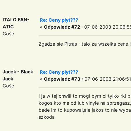
ITALO FAN-
Re: Ceny płyt???
ATIC
«
Odpowiedz #72 :
07-06-2003 20:06:5
Gość
Zgadza sie Pitras -Italo za wszelka cene !!
Jacek - Black
Re: Ceny płyt???
Jack
«
Odpowiedz #73 :
07-06-2003 21:06:51
Gość
i ja w tej chwili to mogl bym ci tylko rki 
kogos kto ma cd lub vinyle na sprzegas
bede im to kupowal,ale jakos to nie wypa
szkoda