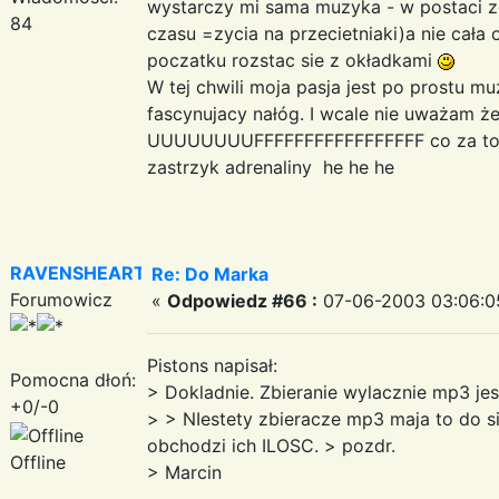
wystarczy mi sama muzyka - w postaci 
84
czasu =zycia na przecietniaki)a nie cała
poczatku rozstac sie z okładkami
W tej chwili moja pasja jest po prostu m
fascynujacy nałóg. I wcale nie uważam że 
UUUUUUUUFFFFFFFFFFFFFFFFF co za topi
zastrzyk adrenaliny he he he
RAVENSHEART
Re: Do Marka
Forumowicz
«
Odpowiedz #66 :
07-06-2003 03:06:0
Pistons napisał:
Pomocna dłoń:
> Dokladnie. Zbieranie wylacznie mp3 jest
+0/-0
> > NIestety zbieracze mp3 maja to do 
obchodzi ich ILOSC. > pozdr.
Offline
> Marcin