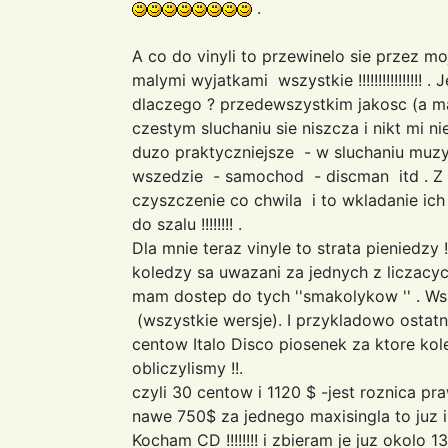
.
A co do vinyli to przewinelo sie przez m
malymi wyjatkami wszystkie !!!!!!!!!!!!!!!
dlaczego ? przedewszystkim jakosc (a m
czestym sluchaniu sie niszcza i nikt mi niepow
duzo praktyczniejsze - w sluchaniu muzyk
wszedzie - samochod - discman itd . Z v
czyszczenie co chwila i to wkladanie ic
do szalu !!!!!!!! .
Dla mnie teraz vinyle to strata pieniedzy 
koledzy sa uwazani za jednych z liczacyc
mam dostep do tych ''smakolykow '' . Ws
(wszystkie wersje). I przykladowo ostatn
centow Italo Disco piosenek za ktore kolega
obliczylismy !!.
czyli 30 centow i 1120 $ -jest roznica prawda
nawe 750$ za jednego maxisingla to juz
Kocham CD !!!!!!!! i zbieram je juz okolo 