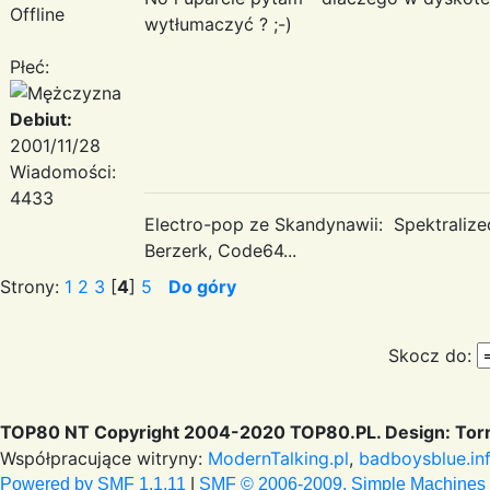
Offline
wytłumaczyć ? ;-)
Płeć:
Debiut:
2001/11/28
Wiadomości:
4433
Electro-pop ze Skandynawii: Spektraliz
Berzerk, Code64...
Strony:
1
2
3
[
4
]
5
Do góry
Skocz do:
TOP80 NT Copyright 2004-2020 TOP80.PL. Design: Torr
Współpracujące witryny:
ModernTalking.pl
,
badboysblue.in
Powered by SMF 1.1.11
|
SMF © 2006-2009, Simple Machines