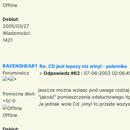
Offline
Debiut:
2005/03/27
Wiadomości:
1421
RAVENSHEART
Re: CD jest lepszy niz winyl - polemika
Forumowicz
«
Odpowiedz #62 :
07-06-2003 02:06:4
jeszcze mozna wziasc pod uwage rodzaj-
Pomocna dłoń:
"jakość" pomieszczenia odsłuchowego i
+0/-0
Ja jednak wole Cd ,vinyl to przede wszy
Offline
Debiut: