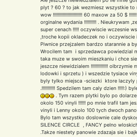
plyt ? 60 ? to jak wezmiesz wszystkie to 
wow !!!!!!!!!!!!!!!!!!!!!!!! 60 maxow za 50 $ !!!
orginalne wydania !!!!!!!!!! . Nieukrywam 
super cenach !!!!! oczywiscie wczesnie w
,troche kopii okladeczek no i oczywiscie info 
Piwnice przejzalem bardzo starannie a bylo t
Wrocilem tam i sprzedawca powiedzial m
taka muze w swoim mieszkaniu i chce sie j
jeszcze niewidzialem !!!!!!!!!!!!!! olbrzym
lodowki i sprzetu ) i wszedzie tysiace vi
byly tylko miejsca -sciezki ktore laczyly p
.!!!!!!!!!!! Spedzilem tam caly dzien !!!!!:)
. Tym razem plytki bylo po dolarze !!!!
okolo 150 vinyli !!!!!! po mnie trafil tam 
vinyli i Lenny okolo 100 tych dwoch pano
Bylo tam wszystko doslownie cale dysko
SILENCE CIRCLE , FANCY pelno wloskich rar
.Takze niestety panowie zdazaja sie i bajki o 