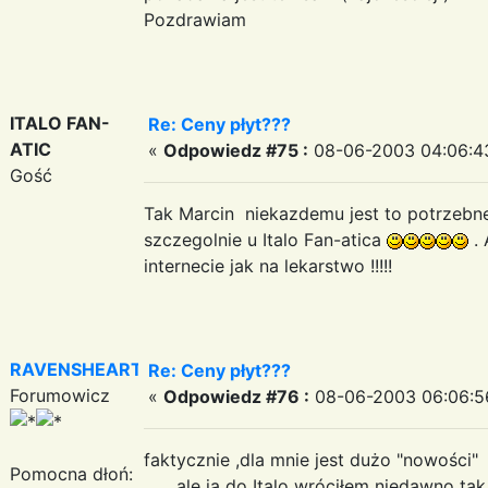
Pozdrawiam
ITALO FAN-
Re: Ceny płyt???
ATIC
«
Odpowiedz #75 :
08-06-2003 04:06:4
Gość
Tak Marcin niekazdemu jest to potrzebne
szczegolnie u Italo Fan-atica
. 
internecie jak na lekarstwo !!!!!
RAVENSHEART
Re: Ceny płyt???
Forumowicz
«
Odpowiedz #76 :
08-06-2003 06:06:5
faktycznie ,dla mnie jest dużo "nowości"
Pomocna dłoń:
ale ja do Italo wróciłem niedawno tak