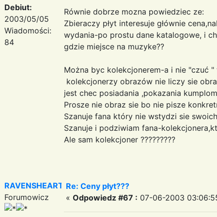
Debiut:
Równie dobrze mozna powiedziec ze:
2003/05/05
Zbieraczy płyt interesuje głównie cena,n
Wiadomości:
wydania-po prostu dane katalogowe, i ch
84
gdzie miejsce na muzyke??
Można byc kolekcjonerem-a i nie "czuć " 
kolekcjonerzy obrazów nie liczy sie obra
jest chec posiadania ,pokazania kumplom
Prosze nie obraz sie bo nie pisze konkret
Szanuje fana który nie wstydzi sie swoi
Szanuje i podziwiam fana-kolekcjonera,któ
Ale sam kolekcjoner ?????????
RAVENSHEART
Re: Ceny płyt???
Forumowicz
«
Odpowiedz #67 :
07-06-2003 03:06:5