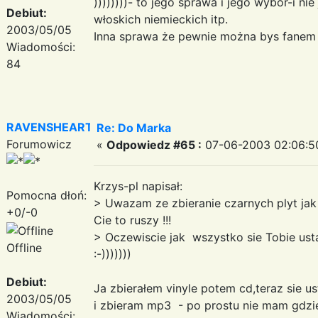
))))))))- to jego sprawa i jego wybór-i ni
Debiut:
włoskich niemieckich itp.
2003/05/05
Inna sprawa że pewnie można bys fanem 
Wiadomości:
84
RAVENSHEART
Re: Do Marka
Forumowicz
«
Odpowiedz #65 :
07-06-2003 02:06:5
Krzys-pl napisał:
Pomocna dłoń:
> Uwazam ze zbieranie czarnych plyt ja
+0/-0
Cie to ruszy !!!
> Oczewiscie jak wszystko sie Tobie ustat
Offline
:-)))))))
Debiut:
Ja zbierałem vinyle potem cd,teraz sie
2003/05/05
i zbieram mp3 - po prostu nie mam gdzi
Wiadomości: