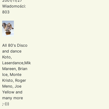
2001/11/27
Wiadomości:
803
All 80's Disco
and dance
Koto,
Laserdance,Mike
Mareen, Brian
Ice, Monte
Kristo, Roger
Meno, Joe
Yellow and
many more
;-)))