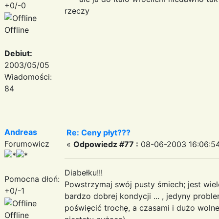
+0/-0
rzeczy
Offline
Debiut:
2003/05/05
Wiadomości:
84
Andreas
Re: Ceny płyt???
Forumowicz
«
Odpowiedz #77 :
08-06-2003 16:06:54
Diabełku!!!
Pomocna dłoń:
Powstrzymaj swój pusty śmiech; jest wiele
+0/-1
bardzo dobrej kondycji ... , jedyny probl
poświęcić trochę, a czasami i dużo woln
Offline