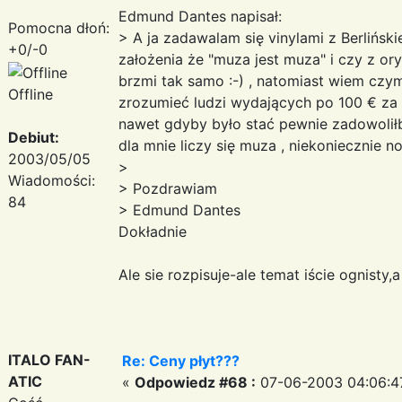
Edmund Dantes napisał:
Pomocna dłoń:
> A ja zadawalam się vinylami z Berlińsk
+0/-0
założenia że "muza jest muza" i czy z ory
brzmi tak samo :-) , natomiast wiem czym
Offline
zrozumieć ludzi wydających po 100 € za pł
nawet gdyby było stać pewnie zadowolił
Debiut:
dla mnie liczy się muza , niekoniecznie no
2003/05/05
>
Wiadomości:
> Pozdrawiam
84
> Edmund Dantes
Dokładnie
Ale sie rozpisuje-ale temat iście ognisty,
ITALO FAN-
Re: Ceny płyt???
ATIC
«
Odpowiedz #68 :
07-06-2003 04:06:4