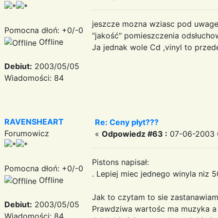
jeszcze mozna wziasc pod uwage 
Pomocna dłoń: +0/-0
"jakość" pomieszczenia odsłuch
Offline
Ja jednak wole Cd ,vinyl to prze
Debiut:
2003/05/05
Wiadomości: 84
RAVENSHEART
Re: Ceny płyt???
Forumowicz
«
Odpowiedz #63 :
07-06-2003 
Pistons napisał:
Pomocna dłoń: +0/-0
. Lepiej miec jednego winyla niz 
Offline
Jak to czytam to sie zastanawiam 
Debiut:
2003/05/05
Prawdziwa wartośc ma muzyka a n
Wiadomości: 84