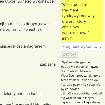
 ten utwór lub tego wykonawce
Wpisz poniżej
fragment
tytułu/wykonawcy
utworu, który
cji to musi je zdobyc ,nawet
chciałbyś
atalog firmy to jest jak
zaprezentować
innym:
nujace jakoscia nagraniom
System inteligentnie
Zapisane
podpowie piosenki, nawet
jeśli zrobisz literówki.
Wypróbuj, zobacz jak łatwo
teraz znaleźć utwór co do
którego nazwy i pisowni nie
byłeś pewien.
e zdzierzylem ha ha ha
Jeśli Ci się spodoba, podziel
się wrażeniami z innymi i
zaproś do wspólnej zabawy
ćby mp3 w mono 56kb i tylko