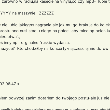
ja zarówno w radiu,na kasecie,na vinylu,cd czy mp3- lubie
YYYYYY na maszynie ZZZZZZ
nie lubic jakiegos nagrania ale jak mu go brakuje do kolek
prostu ono nusi stac u niego na półce -aby miec np pelen k
ieractwa".,
oś inny np. "orginalne "ruskie wydania.
muzyce? Kto chodziłby na koncerty-najczesciej nie dorów
02:06:47 »
ałem powyżej zanim dotarlem do twojego postu-ale juz ni
osnik,kolekcjoner zbiera cos według swojego klucza cho