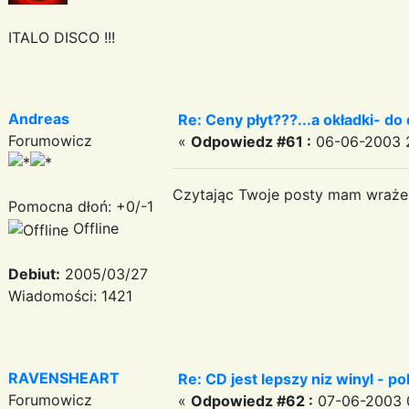
ITALO DISCO !!!
Andreas
Re: Ceny płyt???...a okładki- do 
Forumowicz
«
Odpowiedz #61 :
06-06-2003 2
Czytając Twoje posty mam wrażeni
Pomocna dłoń: +0/-1
Offline
Debiut:
2005/03/27
Wiadomości: 1421
RAVENSHEART
Re: CD jest lepszy niz winyl - p
Forumowicz
«
Odpowiedz #62 :
07-06-2003 