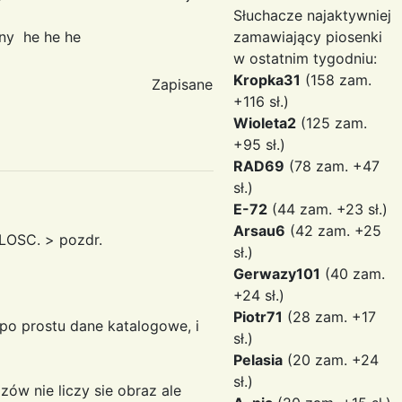
Słuchacze najaktywniej
ny he he he
zamawiający piosenki
w ostatnim tygodniu:
Kropka31
(158 zam.
Zapisane
+116 sł.)
Wioleta2
(125 zam.
+95 sł.)
RAD69
(78 zam. +47
sł.)
E-72
(44 zam. +23 sł.)
Arsau6
(42 zam. +25
ILOSC. > pozdr.
sł.)
Gerwazy101
(40 zam.
+24 sł.)
Piotr71
(28 zam. +17
po prostu dane katalogowe, i
sł.)
Pelasia
(20 zam. +24
sł.)
ów nie liczy sie obraz ale