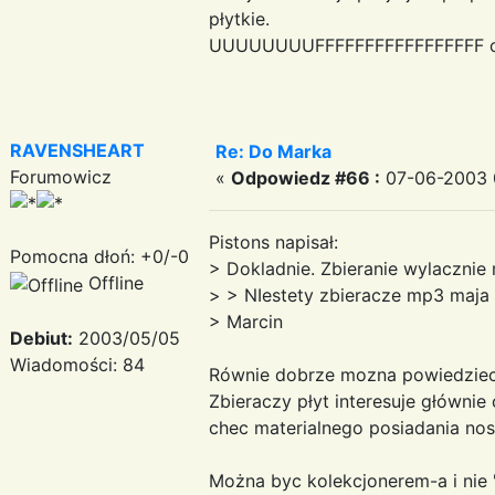
płytkie.
UUUUUUUUFFFFFFFFFFFFFFFFF co z
RAVENSHEART
Re: Do Marka
Forumowicz
«
Odpowiedz #66 :
07-06-2003 
Pistons napisał:
Pomocna dłoń: +0/-0
> Dokladnie. Zbieranie wylacznie 
Offline
> > NIestety zbieracze mp3 maja 
> Marcin
Debiut:
2003/05/05
Wiadomości: 84
Równie dobrze mozna powiedziec
Zbieraczy płyt interesuje główni
chec materialnego posiadania nos
Można byc kolekcjonerem-a i nie "