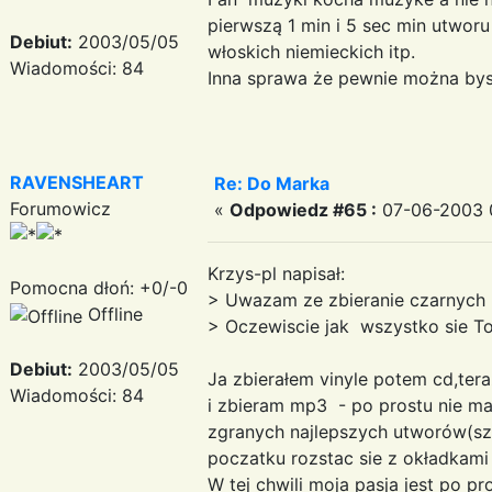
pierwszą 1 min i 5 sec min utworu 
Debiut:
2003/05/05
włoskich niemieckich itp.
Wiadomości: 84
Inna sprawa że pewnie można bys
RAVENSHEART
Re: Do Marka
Forumowicz
«
Odpowiedz #65 :
07-06-2003 
Krzys-pl napisał:
Pomocna dłoń: +0/-0
> Uwazam ze zbieranie czarnych p
Offline
> Oczewiscie jak wszystko sie Tobi
Debiut:
2003/05/05
Ja zbierałem vinyle potem cd,te
Wiadomości: 84
i zbieram mp3 - po prostu nie m
zgranych najlepszych utworów(szk
poczatku rozstac sie z okładkam
W tej chwili moja pasja jest po p