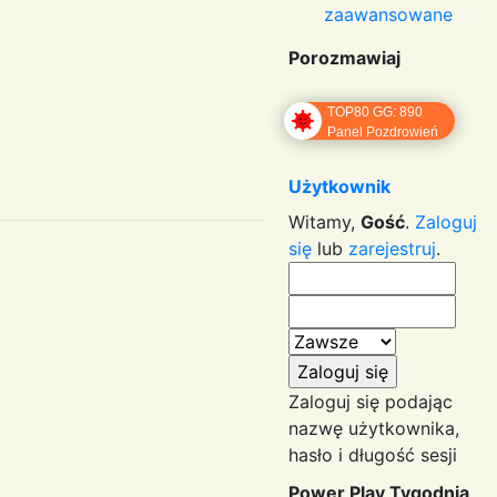
zaawansowane
Porozmawiaj
TOP80 GG: 890
Panel Pozdrowień
Użytkownik
Witamy,
Gość
.
Zaloguj
się
lub
zarejestruj
.
Zaloguj się podając
nazwę użytkownika,
hasło i długość sesji
Power Play Tygodnia