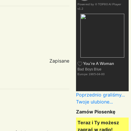
Powered by
© TOP80 AI Player
v1.2
Zapisane
You're A Woman
Bad Boys Blue
Europe
1985-04-00
Poprzednio graliśmy...
Twoje ulubione...
Zamów Piosenkę
Teraz i Ty możesz
zagrać w radio!