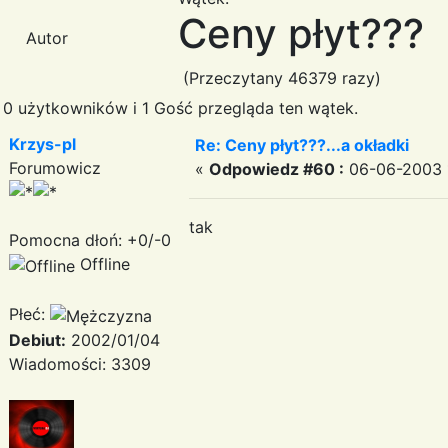
Ceny płyt???
Autor
(Przeczytany 46379 razy)
0 użytkowników i 1 Gość przegląda ten wątek.
Krzys-pl
Re: Ceny płyt???...a okładki
Forumowicz
«
Odpowiedz #60 :
06-06-2003 1
tak
Pomocna dłoń: +0/-0
Offline
Płeć:
Debiut:
2002/01/04
Wiadomości: 3309