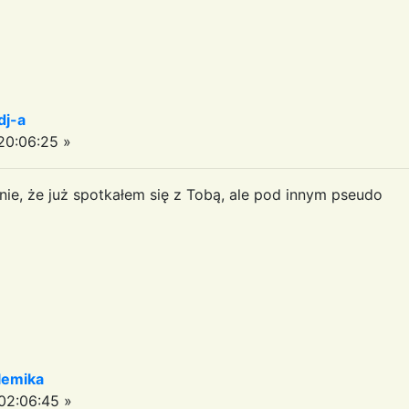
dj-a
0:06:25 »
e, że już spotkałem się z Tobą, ale pod innym pseudo
olemika
02:06:45 »