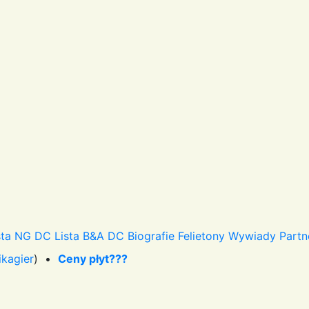
sta NG DC
Lista B&A DC
Biografie
Felietony
Wywiady
Partn
ikagier
) •
Ceny płyt???