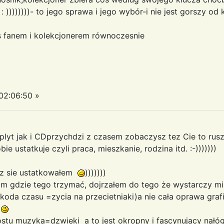
: ))))))))- to jego sprawa i jego wybór-i nie jest gorszy od
 fanem i kolekcjonerem równoczesnie
02:06:50 »
lyt jak i CDprzychdzi z czasem zobaczysz tez Cie to ruszy
e ustatkuje czyli praca, mieszkanie, rodzina itd. :-)))))))
raz sie ustatkowałem
)))))))
am gdzie tego trzymać, dojrzałem do tego że wystarczy m
oda czasu =zycia na przecietniaki)a nie cała oprawa graf
i
rostu muzyka=dzwieki a to jest okropny i fascynujacy nałóg