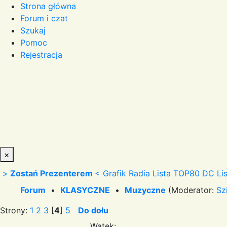
Strona główna
Forum i czat
Szukaj
Pomoc
Rejestracja
×
>
Zostań Prezenterem
<
Grafik Radia
Lista TOP80 DC
Li
Forum
•
KLASYCZNE
•
Muzyczne
(Moderator:
Sz
Strony:
1
2
3
[
4
]
5
Do dołu
Wątek: