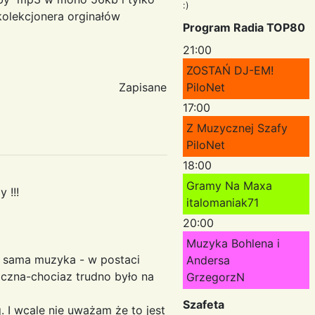
:)
 kolekcjonera orginałów
Program Radia TOP80
21:00
ZOSTAŃ DJ-EM!
Zapisane
PiloNet
17:00
Z Muzycznej Szafy
PiloNet
18:00
Gramy Na Maxa
 !!!
italomaniak71
20:00
Muzyka Bohlena i
i sama muzyka - w postaci
Andersa
iczna-chociaz trudno było na
GrzegorzN
Szafeta
. I wcale nie uważam że to jest