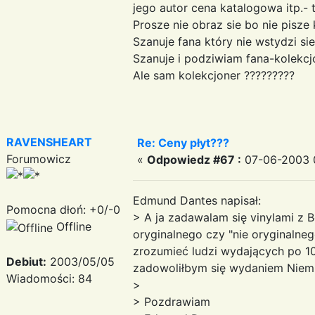
jego autor cena katalogowa itp.- 
Prosze nie obraz sie bo nie pisze
Szanuje fana który nie wstydzi s
Szanuje i podziwiam fana-kolekcjo
Ale sam kolekcjoner ?????????
RAVENSHEART
Re: Ceny płyt???
Forumowicz
«
Odpowiedz #67 :
07-06-2003 
Edmund Dantes napisał:
Pomocna dłoń: +0/-0
> A ja zadawalam się vinylami z B
Offline
oryginalnego czy "nie oryginalneg
zrozumieć ludzi wydających po 100
Debiut:
2003/05/05
zadowoliłbym się wydaniem Niemie
Wiadomości: 84
>
> Pozdrawiam