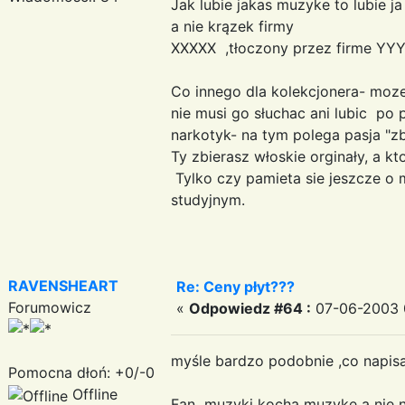
Jak lubie jakas muzyke to lubie 
a nie krązek firmy
XXXXX ,tłoczony przez firme Y
Co innego dla kolekcjonera- moze 
nie musi go słuchac ani lubic po 
narkotyk- na tym polega pasja "zb
Ty zbierasz włoskie orginały, a kt
Tylko czy pamieta sie jeszcze o 
studyjnym.
RAVENSHEART
Re: Ceny płyt???
Forumowicz
«
Odpowiedz #64 :
07-06-2003 
myśle bardzo podobnie ,co napis
Pomocna dłoń: +0/-0
Offline
Fan muzyki kocha muzyke a nie n