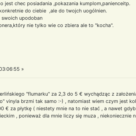
to jest chec posiadania ,pokazania kumplom,panienceitp.
 konkretnie do ciebie ,ale do twojch uogólnien.
ie swoich upodoban
nera,który nie tylko wie co zbiera ale to "kocha".
03:06:55 »
erlińskiego "flumarku" za 2,3 do 5 € wychądząc z założeni
o" vinyla brzmi tak samo :-) , natomiast wiem czym jest ko
 € za płytkę ( niestety mnie na to nie stać , a nawet gdy
ckim , ponieważ dla mnie liczy się muza , niekoniecznie n