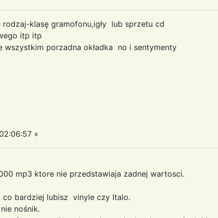
rodzaj-klasę gramofonu,igły lub sprzetu cd
owego itp itp
de wszystkim porzadna okładka no i sentymenty
02:06:57 »
5000 mp3 ktore nie przedstawiaja zadnej wartosci.
co bardziej lubisz vinyle czy Italo.
ie nośnik.