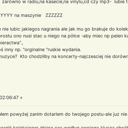
ja zarówno w radiu,na kasecie,na vinylu,cd czy mp3- lubie
YYYYYY na maszynie ZZZZZZ
nie lubic jakiegos nagrania ale jak mu go brakuje do kolek
prostu ono nusi stac u niego na półce -aby miec np pelen k
ieractwa".,
oś inny np. "orginalne "ruskie wydania.
muzyce? Kto chodziłby na koncerty-najczesciej nie dorów
02:06:47 »
ałem powyżej zanim dotarlem do twojego postu-ale juz ni
osnik,kolekcjoner zbiera cos według swojego klucza cho