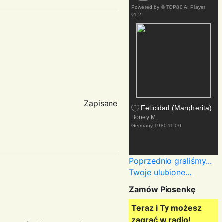
Powered by
© TOP80 AI Player
v1.2
Zapisane
Felicidad (Margherita)
Boney M.
Germany
1980-11-00
Poprzednio graliśmy...
Twoje ulubione...
Zamów Piosenkę
Teraz i Ty możesz
zagrać w radio!