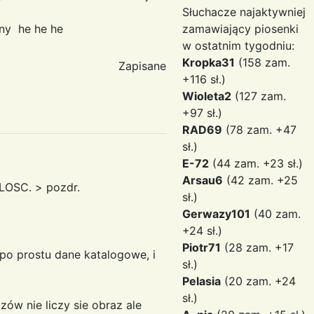
Słuchacze najaktywniej
ny he he he
zamawiający piosenki
w ostatnim tygodniu:
Kropka31
(158 zam.
Zapisane
+116 sł.)
Wioleta2
(127 zam.
+97 sł.)
RAD69
(78 zam. +47
sł.)
E-72
(44 zam. +23 sł.)
Arsau6
(42 zam. +25
ILOSC. > pozdr.
sł.)
Gerwazy101
(40 zam.
+24 sł.)
Piotr71
(28 zam. +17
po prostu dane katalogowe, i
sł.)
Pelasia
(20 zam. +24
sł.)
ów nie liczy sie obraz ale