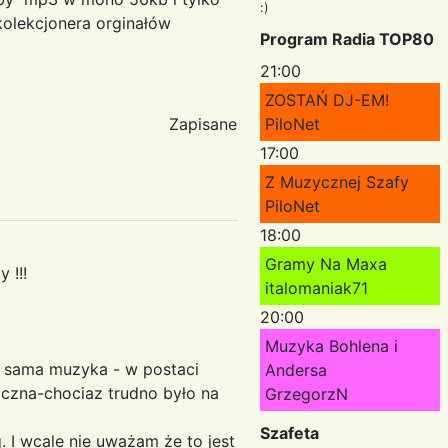
:)
 kolekcjonera orginałów
Program Radia TOP80
21:00
ZOSTAŃ DJ-EM!
Zapisane
PiloNet
17:00
Z Muzycznej Szafy
PiloNet
18:00
Gramy Na Maxa
 !!!
italomaniak71
20:00
Muzyka Bohlena i
i sama muzyka - w postaci
Andersa
iczna-chociaz trudno było na
GrzegorzN
Szafeta
. I wcale nie uważam że to jest