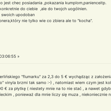
to jest chec posiadania ,pokazania kumplom,panienceitp.
 konkretnie do ciebie ,ale do twojch uogólnien.
ie swoich upodoban
nera,który nie tylko wie co zbiera ale to "kocha".
03:06:55 »
erlińskiego "flumarku" za 2,3 do 5 € wychądząc z założeni
o" vinyla brzmi tak samo :-) , natomiast wiem czym jest ko
 € za płytkę ( niestety mnie na to nie stać , a nawet gdy
ckim , ponieważ dla mnie liczy się muza , niekoniecznie n