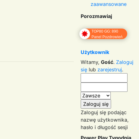
zaawansowane
Porozmawiaj
TOP80 GG: 890
Panel Pozdrowień
Użytkownik
Witamy,
Gość
.
Zaloguj
się
lub
zarejestruj
.
Zaloguj się podając
nazwę użytkownika,
hasło i długość sesji
Power Play Tygodnia