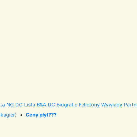
sta NG DC
Lista B&A DC
Biografie
Felietony
Wywiady
Partn
ikagier
) •
Ceny płyt???