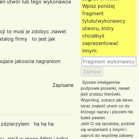
 ten utwór lub tego wykonawce
Wpisz poniżej
fragment
tytułu/wykonawcy
utworu, który
cji to musi je zdobyc ,nawet
chciałbyś
atalog firmy to jest jak
zaprezentować
innym:
nujace jakoscia nagraniom
System inteligentnie
Zapisane
podpowie piosenki, nawet
jeśli zrobisz literówki.
Wypróbuj, zobacz jak łatwo
teraz znaleźć utwór co do
którego nazwy i pisowni nie
byłeś pewien.
e zdzierzylem ha ha ha
Jeśli Ci się spodoba, podziel
się wrażeniami z innymi i
zaproś do wspólnej zabawy
ćby mp3 w mono 56kb i tylko