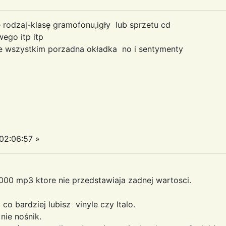
rodzaj-klasę gramofonu,igły lub sprzetu cd
owego itp itp
de wszystkim porzadna okładka no i sentymenty
02:06:57 »
5000 mp3 ktore nie przedstawiaja zadnej wartosci.
co bardziej lubisz vinyle czy Italo.
ie nośnik.