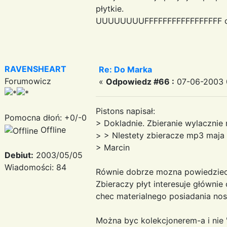
płytkie.
UUUUUUUUFFFFFFFFFFFFFFFFF co z
RAVENSHEART
Re: Do Marka
Forumowicz
«
Odpowiedz #66 :
07-06-2003 
Pistons napisał:
Pomocna dłoń: +0/-0
> Dokladnie. Zbieranie wylacznie 
Offline
> > NIestety zbieracze mp3 maja 
> Marcin
Debiut:
2003/05/05
Wiadomości: 84
Równie dobrze mozna powiedziec
Zbieraczy płyt interesuje główni
chec materialnego posiadania nos
Można byc kolekcjonerem-a i nie "