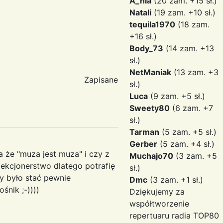
A_nia
(20 zam. +15 sł.)
Natali
(19 zam. +10 sł.)
tequila1970
(18 zam.
+16 sł.)
Body_73
(14 zam. +13
sł.)
NetManiak
(13 zam. +3
Zapisane
sł.)
Luca
(9 zam. +5 sł.)
Sweety80
(6 zam. +7
sł.)
Tarman
(5 zam. +5 sł.)
Gerber
(5 zam. +4 sł.)
a że "muza jest muza" i czy z
Muchajo70
(3 zam. +5
lekcjonerstwo dlatego potrafię
sł.)
by było stać pewnie
Dmc
(3 zam. +1 sł.)
ośnik ;-))))
Dziękujemy za
współtworzenie
repertuaru radia TOP80