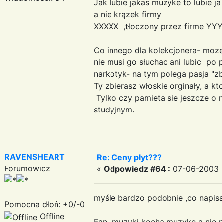
Jak lubie jakas muzyke to lubie 
a nie krązek firmy
XXXXX ,tłoczony przez firme Y
Co innego dla kolekcjonera- moze 
nie musi go słuchac ani lubic po 
narkotyk- na tym polega pasja "zb
Ty zbierasz włoskie orginały, a kt
Tylko czy pamieta sie jeszcze o 
studyjnym.
RAVENSHEART
Re: Ceny płyt???
Forumowicz
«
Odpowiedz #64 :
07-06-2003 
myśle bardzo podobnie ,co napis
Pomocna dłoń: +0/-0
Offline
Fan muzyki kocha muzyke a nie n