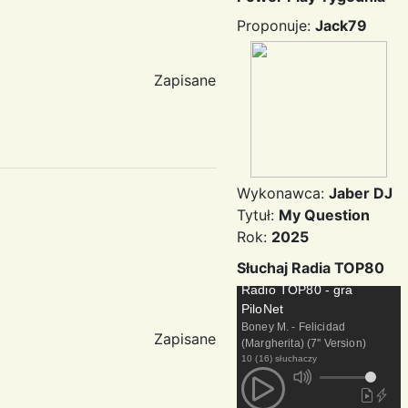
Proponuje:
Jack79
Zapisane
Wykonawca:
Jaber DJ
Tytuł:
My Question
Rok:
2025
Słuchaj Radia TOP80
Radio TOP80 - gra
PiloNet
Boney M. - Felicidad
Zapisane
(Margherita) (7'' Version)
10 (16) słuchaczy