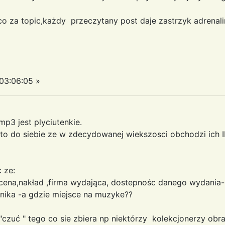
a topic,każdy przeczytany post daje zastrzyk adrenali
03:06:05 »
mp3 jest plyciutenkie.
to do siebie ze w zdecydowanej wiekszosci obchodzi ich 
 ze:
e cena,nakład ,firma wydająca, dostepnośc danego wydania-
nika -a gdzie miejsce na muzyke??
czuć " tego co sie zbiera np niektórzy kolekcjonerzy obraz