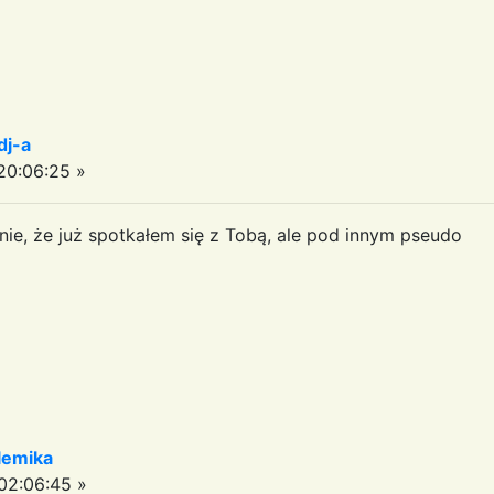
dj-a
0:06:25 »
e, że już spotkałem się z Tobą, ale pod innym pseudo
olemika
02:06:45 »