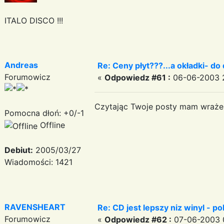
ITALO DISCO !!!
Andreas
Re: Ceny płyt???...a okładki- do 
Forumowicz
«
Odpowiedz #61 :
06-06-2003 2
Czytając Twoje posty mam wrażeni
Pomocna dłoń: +0/-1
Offline
Debiut:
2005/03/27
Wiadomości: 1421
RAVENSHEART
Re: CD jest lepszy niz winyl - p
Forumowicz
«
Odpowiedz #62 :
07-06-2003 