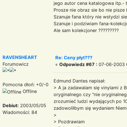
jego autor cena katalogowa itp.- 
Prosze nie obraz sie bo nie pisze
Szanuje fana który nie wstydzi s
Szanuje i podziwiam fana-kolekcjo
Ale sam kolekcjoner ?????????
RAVENSHEART
Re: Ceny płyt???
Forumowicz
«
Odpowiedz #67 :
07-06-2003 
Edmund Dantes napisał:
Pomocna dłoń: +0/-0
> A ja zadawalam się vinylami z B
Offline
oryginalnego czy "nie oryginalneg
zrozumieć ludzi wydających po 100
Debiut:
2003/05/05
zadowoliłbym się wydaniem Niemie
Wiadomości: 84
>
> Pozdrawiam