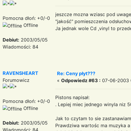
jeszcze mozna wziasc pod uwage 
Pomocna dłoń: +0/-0
"jakość" pomieszczenia odsłuch
Offline
Ja jednak wole Cd ,vinyl to prze
Debiut:
2003/05/05
Wiadomości: 84
RAVENSHEART
Re: Ceny płyt???
Forumowicz
«
Odpowiedz #63 :
07-06-2003 
Pistons napisał:
Pomocna dłoń: +0/-0
. Lepiej miec jednego winyla niz 
Offline
Jak to czytam to sie zastanawiam 
Debiut:
2003/05/05
Prawdziwa wartośc ma muzyka a n
Wiadomości: 84