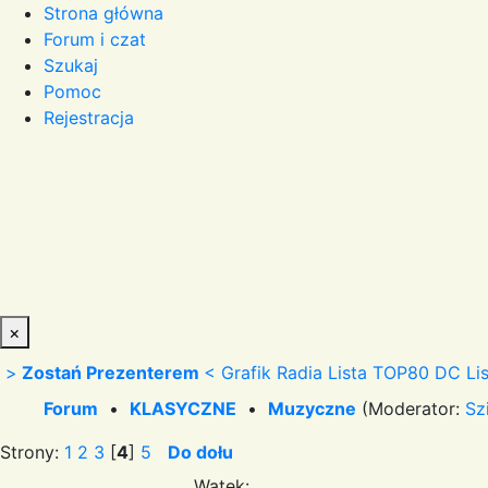
Strona główna
Forum i czat
Szukaj
Pomoc
Rejestracja
×
>
Zostań Prezenterem
<
Grafik Radia
Lista TOP80 DC
Li
Forum
•
KLASYCZNE
•
Muzyczne
(Moderator:
Sz
Strony:
1
2
3
[
4
]
5
Do dołu
Wątek: