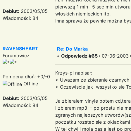
pierwszą 1 min i 5 sec min utworu 
Debiut:
2003/05/05
włoskich niemieckich itp.
Wiadomości: 84
Inna sprawa że pewnie można bys
RAVENSHEART
Re: Do Marka
Forumowicz
«
Odpowiedz #65 :
07-06-2003 
Krzys-pl napisał:
Pomocna dłoń: +0/-0
> Uwazam ze zbieranie czarnych p
Offline
> Oczewiscie jak wszystko sie Tobi
Debiut:
2003/05/05
Ja zbierałem vinyle potem cd,te
Wiadomości: 84
i zbieram mp3 - po prostu nie m
zgranych najlepszych utworów(szk
poczatku rozstac sie z okładkam
W tej chwili moja pasja jest po p