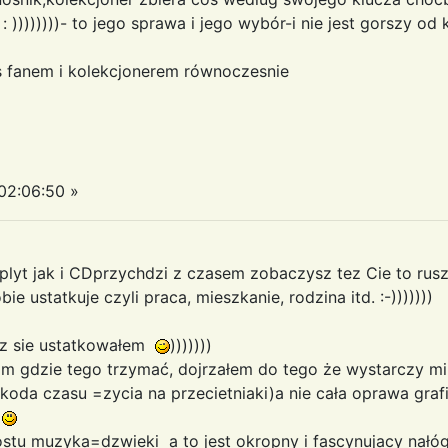
: ))))))))- to jego sprawa i jego wybór-i nie jest gorszy od
 fanem i kolekcjonerem równoczesnie
02:06:50 »
lyt jak i CDprzychdzi z czasem zobaczysz tez Cie to ruszy
e ustatkuje czyli praca, mieszkanie, rodzina itd. :-)))))))
raz sie ustatkowałem
)))))))
am gdzie tego trzymać, dojrzałem do tego że wystarczy m
oda czasu =zycia na przecietniaki)a nie cała oprawa graf
i
rostu muzyka=dzwieki a to jest okropny i fascynujacy nałóg