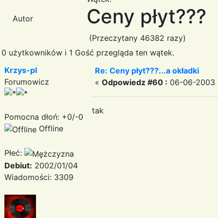
Ceny płyt???
Autor
(Przeczytany 46382 razy)
0 użytkowników i 1 Gość przegląda ten wątek.
Krzys-pl
Re: Ceny płyt???...a okładki
Forumowicz
«
Odpowiedz #60 :
06-06-2003 1
tak
Pomocna dłoń: +0/-0
Offline
Płeć:
Debiut:
2002/01/04
Wiadomości: 3309