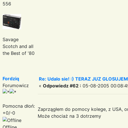
556
Savage
Scotch and all
the Best of '80
Fordziq
Re: Udalo sie! :) TERAZ JUZ GLOSUJE
Forumowicz
«
Odpowiedz #62 :
05-08-2005 00:08:4
Pomocna dłoń:
Zaprzągłem do pomocy kolege, z USA, on
+0/-0
Może chociaż na 3 dotrzemy
Offline