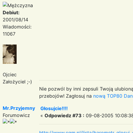
Debiut:
2001/08/14
Wiadomości:
11067
Ojciec
Założyciel ;-)
Nie pozwól by inni zepsuli Twoją ulubioną
przebojów! Zagłosuj na
nową TOP80 Dan
Mr.Przyjemny
Głosujcie!!!!
Forumowicz
«
Odpowiedz #73 :
09-08-2005 10:08:3
http://www.cgm.pl/lista/barometr_glosu