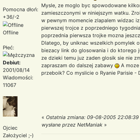
Mysle, ze moglo byc spowodowane kilkom
Pomocna dłoń:
zamieszczonymi w niniejszym watku. Zrobil
+36/-2
w pewnym momencie zlapalem widzac iz 
pierwszej trojce z poprzedniego tygodnia
Offline
poprzednia pierwsza trojke mozna jeszcz
Dlatego, by uniknac wszelkich pomylek 
Płeć:
biezacy link do glosowania i do ktorego 
ze dzieki temu juz zaden glosik sie nie 
Debiut:
zapraszam do dalszej zabawy
A moze w
2001/08/14
przeboik? Co myslicie o Ryanie Parisie - 
Wiadomości:
11067
«
Ostatnia zmiana: 09-08-2005 22:08:39
wysłane przez NetManiak
»
Ojciec
Założyciel ;-)