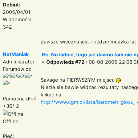
Debiut:
2005/04/01
Wiadomości:
342
Zawsze wieczna jest i będzie muzyka lat
NetManiak
Re: No ladnie, tego juz dawno tam nie by
Administrator
«
Odpowiedz #72 :
08-08-2005 22:08:3
Forumowicz
Savage na PIERWSZYM miejscu
Niezle sie bawie widzac rezultaty nasze
klikac na
Pomocna dłoń:
http://www.cgm.pl/lista/barometr_glosu
+36/-2
Offline
Płeć: