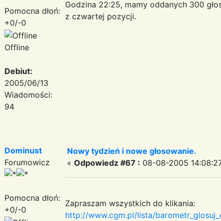
Godzina 22:25, mamy oddanych 300 gło
Pomocna dłoń:
z czwartej pozycji.
+0/-0
Offline
Debiut:
2005/06/13
Wiadomości:
94
Dominust
Nowy tydzień i nowe głosowanie.
Forumowicz
«
Odpowiedz #67 :
08-08-2005 14:08:27
Pomocna dłoń:
Zapraszam wszystkich do klikania:
+0/-0
http://www.cgm.pl/lista/barometr_glosu