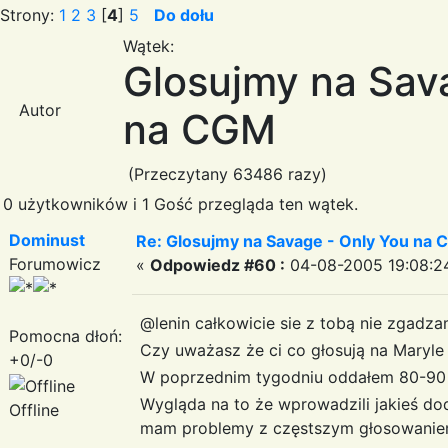
Strony:
1
2
3
[
4
]
5
Do dołu
Wątek:
Glosujmy na Sav
Autor
na CGM
(Przeczytany 63486 razy)
0 użytkowników i 1 Gość przegląda ten wątek.
Dominust
Re: Glosujmy na Savage - Only You na
Forumowicz
«
Odpowiedz #60 :
04-08-2005 19:08:2
@lenin całkowicie sie z tobą nie zgadza
Pomocna dłoń:
Czy uważasz że ci co głosują na Maryle
+0/-0
W poprzednim tygodniu oddałem 80-90 g
Wygląda na to że wprowadzili jakieś d
Offline
mam problemy z częstszym głosowanie