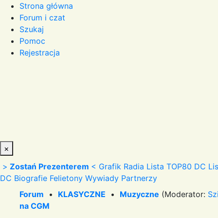
Strona główna
Forum i czat
Szukaj
Pomoc
Rejestracja
×
>
Zostań Prezenterem
<
Grafik Radia
Lista TOP80 DC
Li
DC
Biografie
Felietony
Wywiady
Partnerzy
Forum
•
KLASYCZNE
•
Muzyczne
(Moderator:
Sz
na CGM