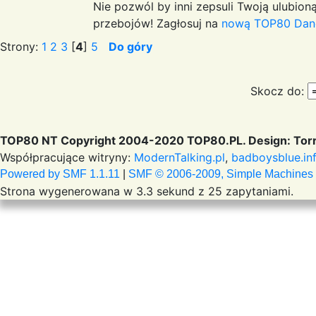
Nie pozwól by inni zepsuli Twoją ulubioną
przebojów! Zagłosuj na
nową TOP80 Dan
Strony:
1
2
3
[
4
]
5
Do góry
Skocz do:
TOP80 NT Copyright 2004-2020 TOP80.PL. Design: Torr
Współpracujące witryny:
ModernTalking.pl
,
badboysblue.in
Powered by SMF 1.1.11
|
SMF © 2006-2009, Simple Machines
Strona wygenerowana w 3.3 sekund z 25 zapytaniami.