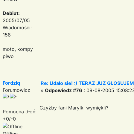
Debiut:
2005/07/05
Wiadomości:
158
moto, kompy i
piwo
Fordziq
Re: Udalo sie! :) TERAZ JUZ GLOSUJE
Forumowicz
«
Odpowiedz #76 :
09-08-2005 15:08:2
Czyżby fani Marylki wymiękli?
Pomocna dłoń:
+0/-0
Offline