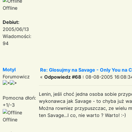
Offline
Debiut:
2005/06/13
Wiadomości:
94
Motyl
Re: Glosujmy na Savage - Only You na
Forumowicz
«
Odpowiedz #68 :
08-08-2005 16:08:3
Lenin, jeśli choć jedna osoba sobie przyp
Pomocna dłoń:
wykonawca jak Savage - to chyba już wart
+1/-3
Można rowniez przypuszczac, ze wielu ml
ten Savage...I co, nie warto ? Warto! :-)
Offline