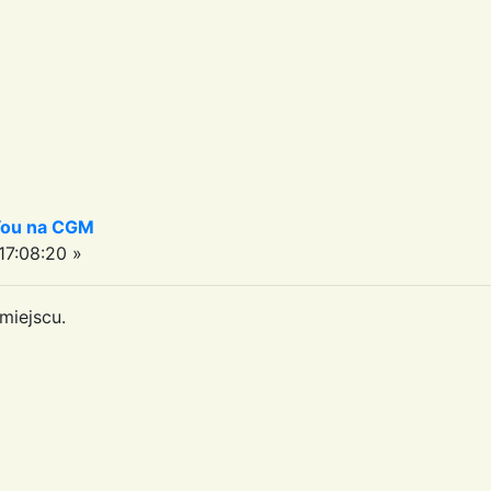
 You na CGM
7:08:20 »
miejscu.