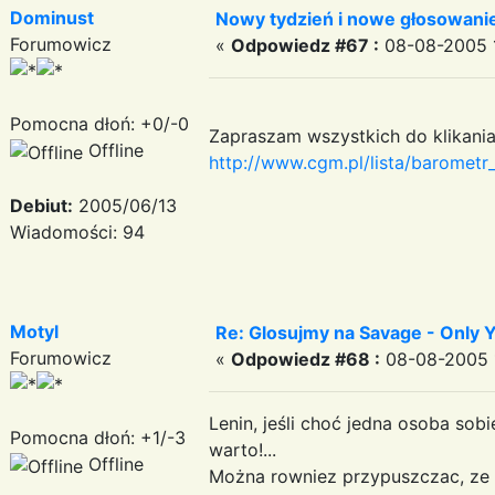
Dominust
Nowy tydzień i nowe głosowani
Forumowicz
«
Odpowiedz #67 :
08-08-2005 1
Pomocna dłoń: +0/-0
Zapraszam wszystkich do klikania
Offline
http://www.cgm.pl/lista/baromet
Debiut:
2005/06/13
Wiadomości: 94
Motyl
Re: Glosujmy na Savage - Only
Forumowicz
«
Odpowiedz #68 :
08-08-2005 1
Lenin, jeśli choć jedna osoba sob
Pomocna dłoń: +1/-3
warto!...
Offline
Można rowniez przypuszczac, ze wi