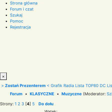
Strona główna
Forum i czat
Szukaj
Pomoc
Rejestracja
×
>
Zostań Prezenterem
<
Grafik Radia
Lista TOP80 DC
Li
Forum
•
KLASYCZNE
•
Muzyczne
(Moderator:
Sz
Strony:
1
2
3
[
4
]
5
Do dołu
Wątek: