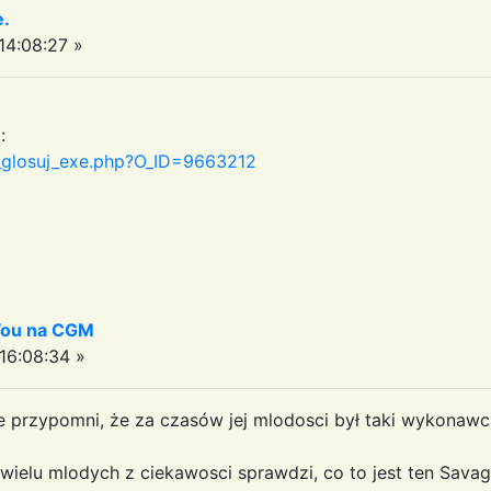
e.
4:08:27 »
:
r_glosuj_exe.php?O_ID=9663212
 You na CGM
6:08:34 »
ie przypomni, że za czasów jej mlodosci był taki wykonawc
elu mlodych z ciekawosci sprawdzi, co to jest ten Savage..