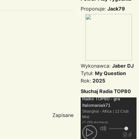
Proponuje:
Jack79
Wykonawca:
Jaber DJ
Tytuł:
My Question
Rok:
2025
Słuchaj Radia TOP80
Radio TOP80 - gra
Italomaniak71
Shanghai - Africa ( 12 Club
Zapisane
Mix)
27 (56) słuchaczy