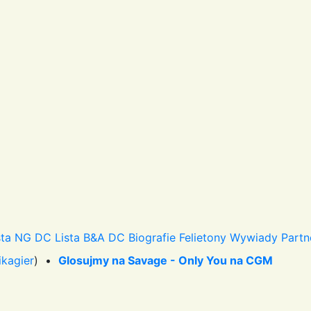
sta NG DC
Lista B&A DC
Biografie
Felietony
Wywiady
Partn
ikagier
) •
Glosujmy na Savage - Only You na CGM