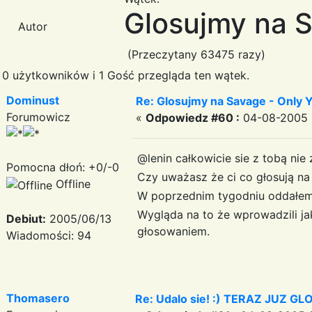
Glosujmy na 
Autor
(Przeczytany 63475 razy)
0 użytkowników i 1 Gość przegląda ten wątek.
Dominust
Re: Glosujmy na Savage - Only
Forumowicz
«
Odpowiedz #60 :
04-08-2005 1
@lenin całkowicie sie z tobą nie
Pomocna dłoń: +0/-0
Czy uważasz że ci co głosują na
Offline
W poprzednim tygodniu oddałem 
Wygląda na to że wprowadzili j
Debiut:
2005/06/13
głosowaniem.
Wiadomości: 94
Thomasero
Re: Udalo sie! :) TERAZ JUZ 