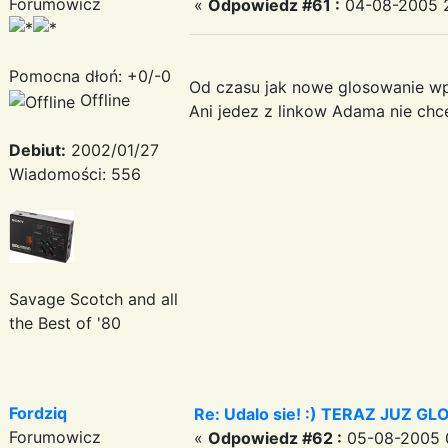
Forumowicz
«
Odpowiedz #61 :
04-08-2005 2
Pomocna dłoń: +0/-0
Od czasu jak nowe glosowanie wpr
Offline
Ani jedez z linkow Adama nie chce
Debiut:
2002/01/27
Wiadomości: 556
Savage Scotch and all
the Best of '80
Fordziq
Re: Udalo sie! :) TERAZ JUZ 
Forumowicz
«
Odpowiedz #62 :
05-08-2005 0