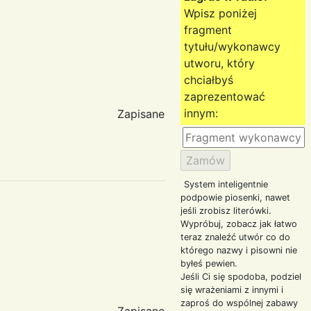
Wpisz poniżej
fragment
tytułu/wykonawcy
utworu, który
chciałbyś
zaprezentować
innym:
Zapisane
System inteligentnie
podpowie piosenki, nawet
jeśli zrobisz literówki.
Wypróbuj, zobacz jak łatwo
teraz znaleźć utwór co do
którego nazwy i pisowni nie
byłeś pewien.
Jeśli Ci się spodoba, podziel
się wrażeniami z innymi i
zaproś do wspólnej zabawy
Zapisane