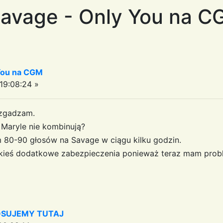
Savage - Only You na 
 You na CGM
9:08:24 »
 zgadzam.
 Maryle nie kombinują?
80-90 głosów na Savage w ciągu kilku godzin.
akieś dodatkowe zabezpieczenia ponieważ teraz mam pro
GLOSUJEMY TUTAJ