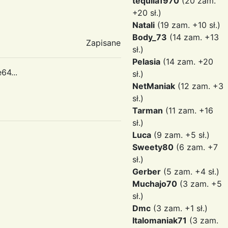
tequila1970
(20 zam.
+20 sł.)
Natali
(19 zam. +10 sł.)
Body_73
(14 zam. +13
Zapisane
sł.)
Pelasia
(14 zam. +20
64...
sł.)
NetManiak
(12 zam. +3
sł.)
Tarman
(11 zam. +16
sł.)
Luca
(9 zam. +5 sł.)
Sweety80
(6 zam. +7
sł.)
Gerber
(5 zam. +4 sł.)
Muchajo70
(3 zam. +5
sł.)
Dmc
(3 zam. +1 sł.)
Italomaniak71
(3 zam.