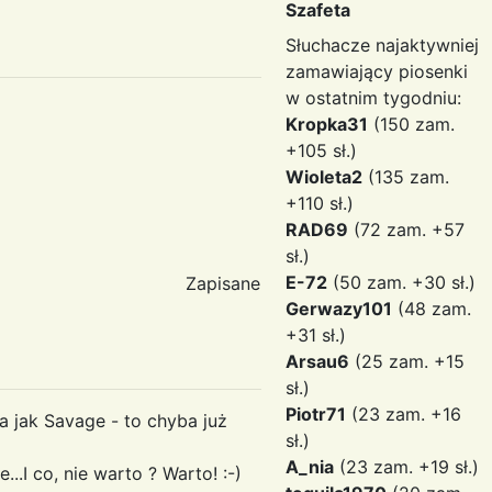
Szafeta
Słuchacze najaktywniej
zamawiający piosenki
w ostatnim tygodniu:
Kropka31
(150 zam.
+105 sł.)
Wioleta2
(135 zam.
+110 sł.)
RAD69
(72 zam. +57
sł.)
E-72
(50 zam. +30 sł.)
Zapisane
Gerwazy101
(48 zam.
+31 sł.)
Arsau6
(25 zam. +15
sł.)
Piotr71
(23 zam. +16
a jak Savage - to chyba już
sł.)
A_nia
(23 zam. +19 sł.)
.I co, nie warto ? Warto! :-)