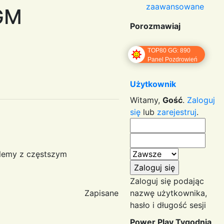
zaawansowane
CGM
Porozmawiaj
TOP80 GG: 890
Panel Pozdrowień
Użytkownik
Witamy,
Gość
.
Zaloguj
się
lub
zarejestruj
.
blemy z częstszym
Zaloguj się podając
Zapisane
nazwę użytkownika,
hasło i długość sesji
Power Play Tygodnia