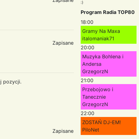
:)
Program Radia TOP80
18:00
Gramy Na Maxa
italomaniak71
Zapisane
20:00
Muzyka Bohlena i
Andersa
GrzegorzN
21:00
 pozycji.
Przebojowo i
Tanecznie
GrzegorzN
22:00
ZOSTAŃ DJ-EM!
PiloNet
Zapisane