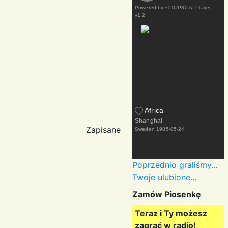
Powered by
© TOP80 AI Player
v1.2
Africa
Shanghai
Zapisane
Sweden
1985-05-24
Poprzednio graliśmy...
Twoje ulubione...
Zamów Piosenkę
Teraz i Ty możesz
zagrać w radio!