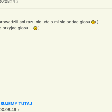
0:08:14 »
owadzili ani razu nie udalo mi sie oddac glosu
((
 przyjac glosu ...
(
GLOSUJEMY TUTAJ
0:08:49 »