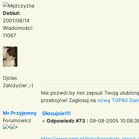
Debiut:
2001/08/14
Wiadomości:
11067
Ojciec
Założyciel ;-)
Nie pozwól by inni zepsuli Twoją ulubioną
przebojów! Zagłosuj na
nową TOP80 Dan
Mr.Przyjemny
Głosujcie!!!!
Forumowicz
«
Odpowiedz #73 :
09-08-2005 10:08:3
http://www.cgm.pl/lista/barometr_glosu