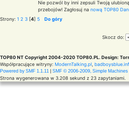
Nie pozwól by inni zepsuli Twoją ulubioną
przebojów! Zagłosuj na
nową TOP80 Dan
Strony:
1
2
3
[
4
]
5
Do góry
Skocz do:
TOP80 NT Copyright 2004-2020 TOP80.PL. Design: Torr
Współpracujące witryny:
ModernTalking.pl
,
badboysblue.in
Powered by SMF 1.1.11
|
SMF © 2006-2009, Simple Machines
Strona wygenerowana w 3.208 sekund z 23 zapytaniami.