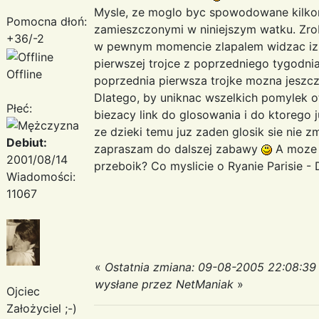
Mysle, ze moglo byc spowodowane kilkom
Pomocna dłoń:
zamieszczonymi w niniejszym watku. Zrobil
+36/-2
w pewnym momencie zlapalem widzac iz 
pierwszej trojce z poprzedniego tygodnia
Offline
poprzednia pierwsza trojke mozna jeszcz
Dlatego, by uniknac wszelkich pomylek 
Płeć:
biezacy link do glosowania i do ktorego 
ze dzieki temu juz zaden glosik sie nie 
Debiut:
zapraszam do dalszej zabawy
A moze w
2001/08/14
przeboik? Co myslicie o Ryanie Parisie - 
Wiadomości:
11067
«
Ostatnia zmiana: 09-08-2005 22:08:39
wysłane przez NetManiak
»
Ojciec
Założyciel ;-)