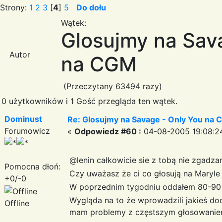
Strony:
1
2
3
[
4
]
5
Do dołu
Wątek:
Glosujmy na Sav
Autor
na CGM
(Przeczytany 63494 razy)
0 użytkowników i 1 Gość przegląda ten wątek.
Dominust
Re: Glosujmy na Savage - Only You na
Forumowicz
«
Odpowiedz #60 :
04-08-2005 19:08:2
@lenin całkowicie sie z tobą nie zgadza
Pomocna dłoń:
Czy uważasz że ci co głosują na Maryle
+0/-0
W poprzednim tygodniu oddałem 80-90 g
Wygląda na to że wprowadzili jakieś d
Offline
mam problemy z częstszym głosowanie