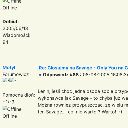
Offline
Debiut:
2005/06/13
Wiadomości:
94
Motyl
Re: Glosujmy na Savage - Only You na
Forumowicz
«
Odpowiedz #68 :
08-08-2005 16:08:3
Lenin, jeśli choć jedna osoba sobie przyp
Pomocna dłoń:
wykonawca jak Savage - to chyba już wart
+1/-3
Można rowniez przypuszczac, ze wielu ml
ten Savage...I co, nie warto ? Warto! :-)
Offline