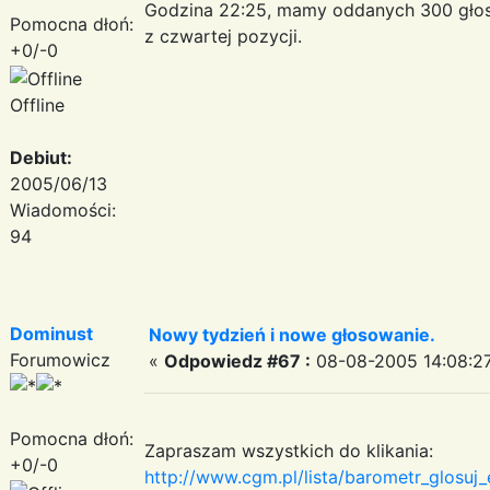
Godzina 22:25, mamy oddanych 300 gło
Pomocna dłoń:
z czwartej pozycji.
+0/-0
Offline
Debiut:
2005/06/13
Wiadomości:
94
Dominust
Nowy tydzień i nowe głosowanie.
Forumowicz
«
Odpowiedz #67 :
08-08-2005 14:08:27
Pomocna dłoń:
Zapraszam wszystkich do klikania:
+0/-0
http://www.cgm.pl/lista/barometr_glosu