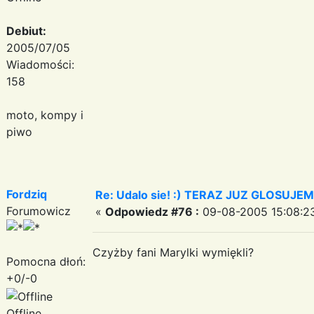
Debiut:
2005/07/05
Wiadomości:
158
moto, kompy i
piwo
Fordziq
Re: Udalo sie! :) TERAZ JUZ GLOSUJE
Forumowicz
«
Odpowiedz #76 :
09-08-2005 15:08:2
Czyżby fani Marylki wymiękli?
Pomocna dłoń:
+0/-0
Offline