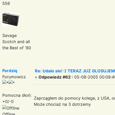
556
Savage
Scotch and all
the Best of '80
Fordziq
Re: Udalo sie! :) TERAZ JUZ GLOSUJE
Forumowicz
«
Odpowiedz #62 :
05-08-2005 00:08:4
Pomocna dłoń:
Zaprzągłem do pomocy kolege, z USA, on
+0/-0
Może chociaż na 3 dotrzemy
Offline