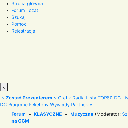
Strona główna
Forum i czat
Szukaj
Pomoc
Rejestracja
×
>
Zostań Prezenterem
<
Grafik Radia
Lista TOP80 DC
Li
DC
Biografie
Felietony
Wywiady
Partnerzy
Forum
•
KLASYCZNE
•
Muzyczne
(Moderator:
Sz
na CGM