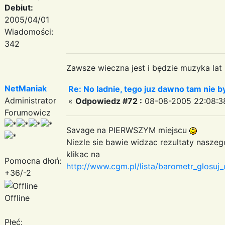
Debiut:
2005/04/01
Wiadomości:
342
Zawsze wieczna jest i będzie muzyka lat
NetManiak
Re: No ladnie, tego juz dawno tam nie by
Administrator
«
Odpowiedz #72 :
08-08-2005 22:08:3
Forumowicz
Savage na PIERWSZYM miejscu
Niezle sie bawie widzac rezultaty nasze
klikac na
Pomocna dłoń:
http://www.cgm.pl/lista/barometr_glosu
+36/-2
Offline
Płeć: