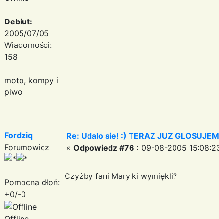
Debiut:
2005/07/05
Wiadomości:
158
moto, kompy i
piwo
Fordziq
Re: Udalo sie! :) TERAZ JUZ GLOSUJE
Forumowicz
«
Odpowiedz #76 :
09-08-2005 15:08:2
Czyżby fani Marylki wymiękli?
Pomocna dłoń:
+0/-0
Offline