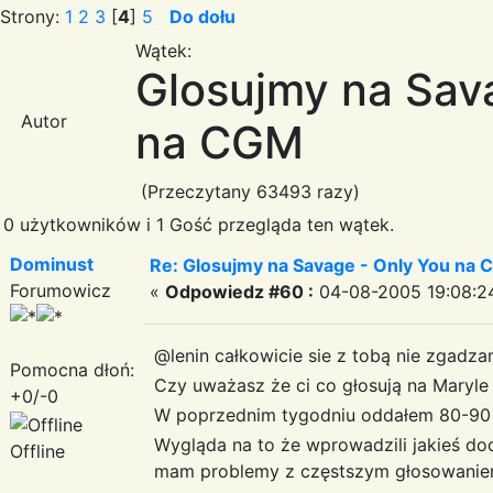
Strony:
1
2
3
[
4
]
5
Do dołu
Wątek:
Glosujmy na Sav
Autor
na CGM
(Przeczytany 63493 razy)
0 użytkowników i 1 Gość przegląda ten wątek.
Dominust
Re: Glosujmy na Savage - Only You na
Forumowicz
«
Odpowiedz #60 :
04-08-2005 19:08:2
@lenin całkowicie sie z tobą nie zgadza
Pomocna dłoń:
Czy uważasz że ci co głosują na Maryle
+0/-0
W poprzednim tygodniu oddałem 80-90 g
Wygląda na to że wprowadzili jakieś d
Offline
mam problemy z częstszym głosowanie