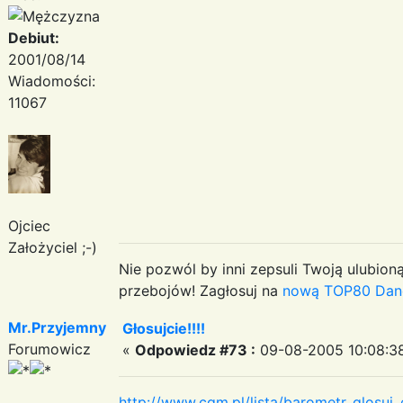
Debiut:
2001/08/14
Wiadomości:
11067
Ojciec
Założyciel ;-)
Nie pozwól by inni zepsuli Twoją ulubioną
przebojów! Zagłosuj na
nową TOP80 Dan
Mr.Przyjemny
Głosujcie!!!!
Forumowicz
«
Odpowiedz #73 :
09-08-2005 10:08:3
http://www.cgm.pl/lista/barometr_glosu