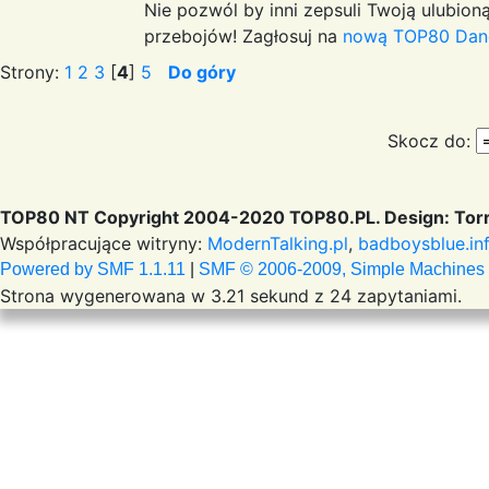
Nie pozwól by inni zepsuli Twoją ulubioną
przebojów! Zagłosuj na
nową TOP80 Dan
Strony:
1
2
3
[
4
]
5
Do góry
Skocz do:
TOP80 NT Copyright 2004-2020 TOP80.PL. Design: Torr
Współpracujące witryny:
ModernTalking.pl
,
badboysblue.in
Powered by SMF 1.1.11
|
SMF © 2006-2009, Simple Machines
Strona wygenerowana w 3.21 sekund z 24 zapytaniami.