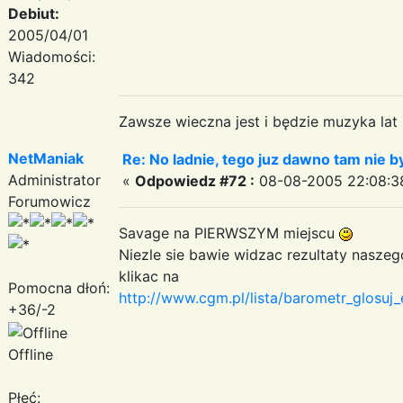
Debiut:
2005/04/01
Wiadomości:
342
Zawsze wieczna jest i będzie muzyka lat
NetManiak
Re: No ladnie, tego juz dawno tam nie by
Administrator
«
Odpowiedz #72 :
08-08-2005 22:08:3
Forumowicz
Savage na PIERWSZYM miejscu
Niezle sie bawie widzac rezultaty nasze
klikac na
Pomocna dłoń:
http://www.cgm.pl/lista/barometr_glosu
+36/-2
Offline
Płeć: