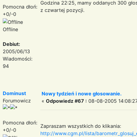
Godzina 22:25, mamy oddanych 300 gło
Pomocna dłoń:
z czwartej pozycji.
+0/-0
Offline
Debiut:
2005/06/13
Wiadomości:
94
Dominust
Nowy tydzień i nowe głosowanie.
Forumowicz
«
Odpowiedz #67 :
08-08-2005 14:08:27
Pomocna dłoń:
Zapraszam wszystkich do klikania:
+0/-0
http://www.cgm.pl/lista/barometr_glosu