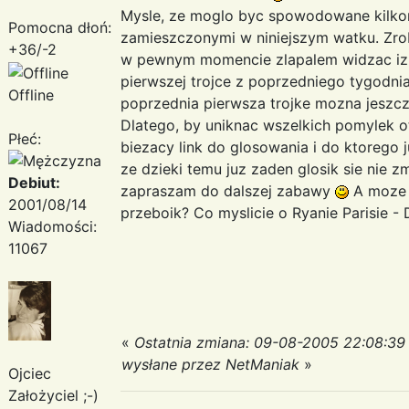
Mysle, ze moglo byc spowodowane kilkom
Pomocna dłoń:
zamieszczonymi w niniejszym watku. Zrobil
+36/-2
w pewnym momencie zlapalem widzac iz 
pierwszej trojce z poprzedniego tygodnia
Offline
poprzednia pierwsza trojke mozna jeszcz
Dlatego, by uniknac wszelkich pomylek 
Płeć:
biezacy link do glosowania i do ktorego 
ze dzieki temu juz zaden glosik sie nie 
Debiut:
zapraszam do dalszej zabawy
A moze w
2001/08/14
przeboik? Co myslicie o Ryanie Parisie - 
Wiadomości:
11067
«
Ostatnia zmiana: 09-08-2005 22:08:39
wysłane przez NetManiak
»
Ojciec
Założyciel ;-)