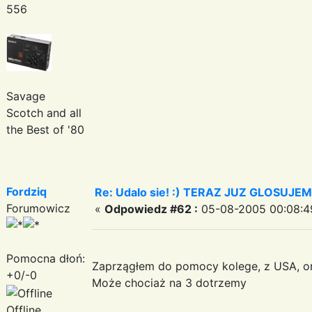
556
Savage
Scotch and all
the Best of '80
Fordziq
Re: Udalo sie! :) TERAZ JUZ GLOSUJE
Forumowicz
«
Odpowiedz #62 :
05-08-2005 00:08:4
Pomocna dłoń:
Zaprzągłem do pomocy kolege, z USA, on
+0/-0
Może chociaż na 3 dotrzemy
Offline