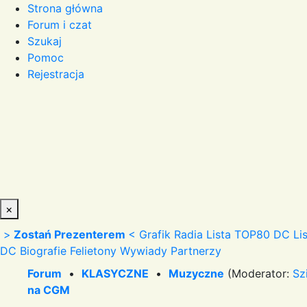
Strona główna
Forum i czat
Szukaj
Pomoc
Rejestracja
×
>
Zostań Prezenterem
<
Grafik Radia
Lista TOP80 DC
Li
DC
Biografie
Felietony
Wywiady
Partnerzy
Forum
•
KLASYCZNE
•
Muzyczne
(Moderator:
Sz
na CGM