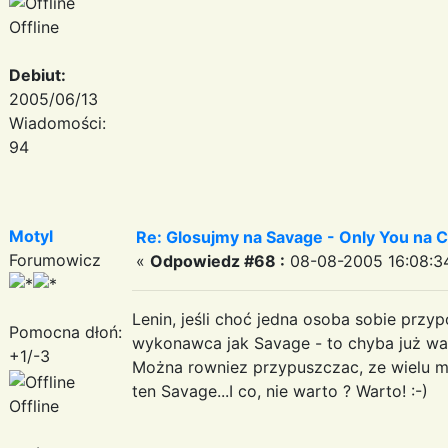
Offline
Debiut:
2005/06/13
Wiadomości:
94
Motyl
Re: Glosujmy na Savage - Only You na
Forumowicz
«
Odpowiedz #68 :
08-08-2005 16:08:3
Lenin, jeśli choć jedna osoba sobie przyp
Pomocna dłoń:
wykonawca jak Savage - to chyba już wart
+1/-3
Można rowniez przypuszczac, ze wielu ml
ten Savage...I co, nie warto ? Warto! :-)
Offline