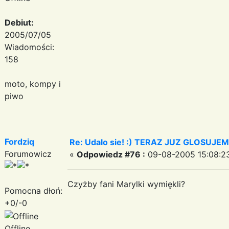
Debiut:
2005/07/05
Wiadomości:
158
moto, kompy i
piwo
Fordziq
Re: Udalo sie! :) TERAZ JUZ GLOSUJE
Forumowicz
«
Odpowiedz #76 :
09-08-2005 15:08:2
Czyżby fani Marylki wymiękli?
Pomocna dłoń:
+0/-0
Offline