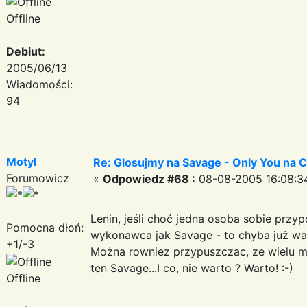
Offline
Debiut:
2005/06/13
Wiadomości:
94
Motyl
Re: Glosujmy na Savage - Only You na
Forumowicz
«
Odpowiedz #68 :
08-08-2005 16:08:3
Lenin, jeśli choć jedna osoba sobie przyp
Pomocna dłoń:
wykonawca jak Savage - to chyba już wart
+1/-3
Można rowniez przypuszczac, ze wielu ml
ten Savage...I co, nie warto ? Warto! :-)
Offline