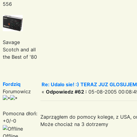
556
Savage
Scotch and all
the Best of '80
Fordziq
Re: Udalo sie! :) TERAZ JUZ GLOSUJE
Forumowicz
«
Odpowiedz #62 :
05-08-2005 00:08:4
Pomocna dłoń:
Zaprzągłem do pomocy kolege, z USA, on
+0/-0
Może chociaż na 3 dotrzemy
Offline