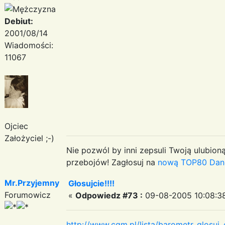
Debiut:
2001/08/14
Wiadomości:
11067
Ojciec
Założyciel ;-)
Nie pozwól by inni zepsuli Twoją ulubioną
przebojów! Zagłosuj na
nową TOP80 Dan
Mr.Przyjemny
Głosujcie!!!!
Forumowicz
«
Odpowiedz #73 :
09-08-2005 10:08:3
http://www.cgm.pl/lista/barometr_glosu