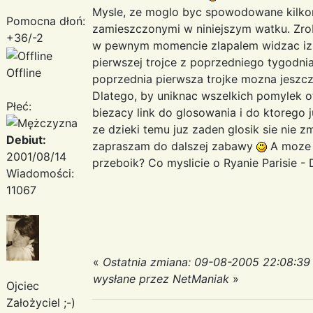
Mysle, ze moglo byc spowodowane kilkom
Pomocna dłoń:
zamieszczonymi w niniejszym watku. Zrobil
+36/-2
w pewnym momencie zlapalem widzac iz 
pierwszej trojce z poprzedniego tygodnia
Offline
poprzednia pierwsza trojke mozna jeszcz
Dlatego, by uniknac wszelkich pomylek 
Płeć:
biezacy link do glosowania i do ktorego 
ze dzieki temu juz zaden glosik sie nie 
Debiut:
zapraszam do dalszej zabawy
A moze w
2001/08/14
przeboik? Co myslicie o Ryanie Parisie - 
Wiadomości:
11067
«
Ostatnia zmiana: 09-08-2005 22:08:39
wysłane przez NetManiak
»
Ojciec
Założyciel ;-)