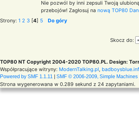
Nie pozwól by inni zepsuli Twoją ulubioną
przebojów! Zagłosuj na
nową TOP80 Dan
Strony:
1
2
3
[
4
]
5
Do góry
Skocz do:
TOP80 NT Copyright 2004-2020 TOP80.PL. Design: Torr
Współpracujące witryny:
ModernTalking.pl
,
badboysblue.in
Powered by SMF 1.1.11
|
SMF © 2006-2009, Simple Machines
Strona wygenerowana w 0.289 sekund z 24 zapytaniami.