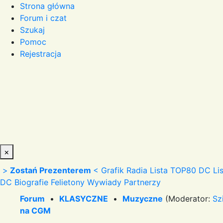
Strona główna
Forum i czat
Szukaj
Pomoc
Rejestracja
×
>
Zostań Prezenterem
<
Grafik Radia
Lista TOP80 DC
Li
DC
Biografie
Felietony
Wywiady
Partnerzy
Forum
•
KLASYCZNE
•
Muzyczne
(Moderator:
Sz
na CGM