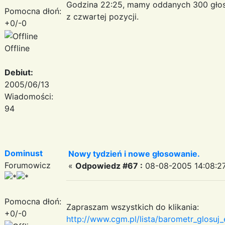
Godzina 22:25, mamy oddanych 300 gło
Pomocna dłoń:
z czwartej pozycji.
+0/-0
Offline
Debiut:
2005/06/13
Wiadomości:
94
Dominust
Nowy tydzień i nowe głosowanie.
Forumowicz
«
Odpowiedz #67 :
08-08-2005 14:08:27
Pomocna dłoń:
Zapraszam wszystkich do klikania:
+0/-0
http://www.cgm.pl/lista/barometr_glosu