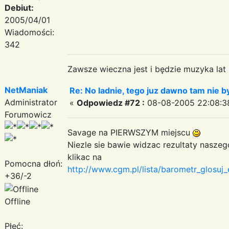
Debiut:
2005/04/01
Wiadomości:
342
Zawsze wieczna jest i będzie muzyka lat
NetManiak
Re: No ladnie, tego juz dawno tam nie by
Administrator
«
Odpowiedz #72 :
08-08-2005 22:08:3
Forumowicz
Savage na PIERWSZYM miejscu
Niezle sie bawie widzac rezultaty nasze
klikac na
Pomocna dłoń:
http://www.cgm.pl/lista/barometr_glosu
+36/-2
Offline
Płeć: