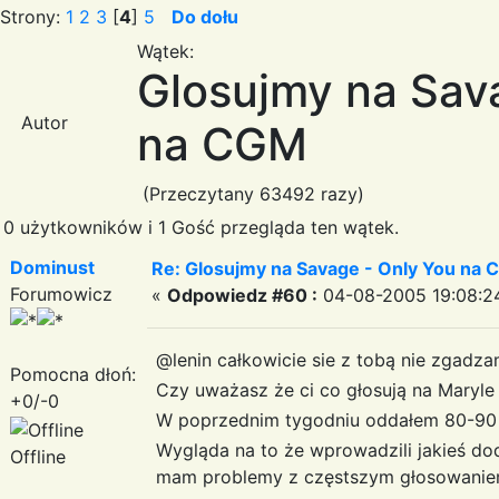
Strony:
1
2
3
[
4
]
5
Do dołu
Wątek:
Glosujmy na Sav
Autor
na CGM
(Przeczytany 63492 razy)
0 użytkowników i 1 Gość przegląda ten wątek.
Dominust
Re: Glosujmy na Savage - Only You na
Forumowicz
«
Odpowiedz #60 :
04-08-2005 19:08:2
@lenin całkowicie sie z tobą nie zgadza
Pomocna dłoń:
Czy uważasz że ci co głosują na Maryle
+0/-0
W poprzednim tygodniu oddałem 80-90 g
Wygląda na to że wprowadzili jakieś d
Offline
mam problemy z częstszym głosowanie