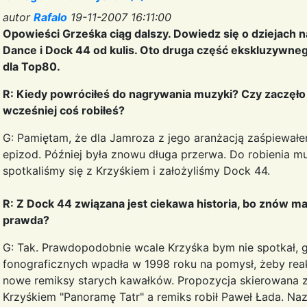
autor
Rafalo
19-11-2007 16:11:00
Opowieści Grześka ciąg dalszy. Dowiedz się o dziejach
Dance i Dock 44 od kulis. Oto druga część ekskluzywneg
dla Top80.
R: Kiedy powróciłeś do nagrywania muzyki? Czy zaczęło 
wcześniej coś robiłeś?
G: Pamiętam, że dla Jamroza z jego aranżacją zaśpiewałem
epizod. Później była znowu długa przerwa. Do robienia mu
spotkaliśmy się z Krzyśkiem i założyliśmy Dock 44.
R: Z Dock 44 związana jest ciekawa historia, bo znów ma
prawda?
G: Tak. Prawdopodobnie wcale Krzyśka bym nie spotkał, gd
fonograficznych wpadła w 1998 roku na pomysł, żeby re
nowe remiksy starych kawałków. Propozycja skierowana z
Krzyśkiem "Panoramę Tatr" a remiks robił Paweł Łada. Naz