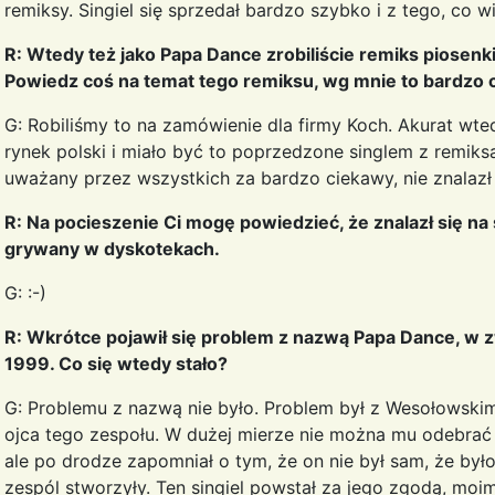
remiksy. Singiel się sprzedał bardzo szybko i z tego, co wi
R: Wtedy też jako Papa Dance zrobiliście remiks piosen
Powiedz coś na temat tego remiksu, wg mnie to bardzo 
G: Robiliśmy to na zamówienie dla firmy Koch. Akurat wted
rynek polski i miało być to poprzedzone singlem z remiks
uważany przez wszystkich za bardzo ciekawy, nie znalazł 
R: Na pocieszenie Ci mogę powiedzieć, że znalazł się na
grywany w dyskotekach.
G: :-)
R: Wkrótce pojawił się problem z nazwą Papa Dance, w z
1999. Co się wtedy stało?
G: Problemu z nazwą nie było. Problem był z Wesołowskim,
ojca tego zespołu. W dużej mierze nie można mu odebrać
ale po drodze zapomniał o tym, że on nie był sam, że był
zespól stworzyły. Ten singiel powstał za jego zgodą, moi