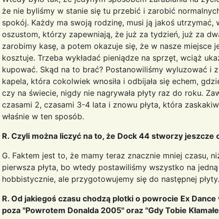
że nie byliśmy w stanie się tu przebić i zarobić normalny
spokój. Każdy ma swoją rodzinę, musi ją jakoś utrzymać, 
oszustom, którzy zapewniają, że już za tydzień, już za dwa
zarobimy kasę, a potem okazuje się, że w nasze miejsce j
kosztuje. Trzeba wykładać pieniądze na sprzęt, wciąż uka
kupować. Skąd na to brać? Postanowiliśmy wyluzować i z
kapela, która cokolwiek wnosiła i odbijała się echem, gdz
czy na świecie, nigdy nie nagrywała płyty raz do roku. Zaw
czasami 2, czasami 3-4 lata i znowu płyta, która zaskaki
właśnie w ten sposób.
R. Czyli można liczyć na to, że Dock 44 stworzy jeszcz
G. Faktem jest to, że mamy teraz znacznie mniej czasu, n
pierwsza płyta, bo wtedy postawiliśmy wszystko na jedną 
hobbistycznie, ale przygotowujemy się do następnej płyty
R. Od jakiegoś czasu chodzą plotki o powrocie Ex Dance 
poza "Powrotem Donalda 2005" oraz "Gdy Tobie Kłamałem