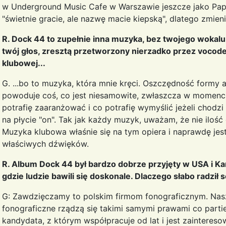
w Underground Music Cafe w Warszawie jeszcze jako Papa 
"świetnie gracie, ale nazwę macie kiepską", dlatego zmie
R. Dock 44 to zupełnie inna muzyka, bez twojego wokalu
twój głos, zresztą przetworzony nierzadko przez vocod
klubowej...
G. ...bo to muzyka, która mnie kręci. Oszczędność formy
powoduje coś, co jest niesamowite, zwłaszcza w momencie,
potrafię zaaranżować i co potrafię wymyślić jeżeli chodz
na płycie "on". Tak jak każdy muzyk, uważam, że nie ilość
Muzyka klubowa właśnie się na tym opiera i naprawdę jes
właściwych dźwięków.
R. Album Dock 44 był bardzo dobrze przyjęty w USA i Kan
gdzie ludzie bawili się doskonale. Dlaczego słabo radził 
G: Zawdzięczamy to polskim firmom fonograficznym. Nasz r
fonograficzne rządzą się takimi samymi prawami co parti
kandydata, z którym współpracuje od lat i jest zainteres