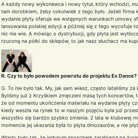
A każdy nowy wykonawca i nowy tytuł, który wchodzi, mus
tam dorobkiem, żeby cokolwiek z tego było. Jeżeli firma k
wydanie płyty oferuje we wstępnych warunkach umowy sf
lansowania polskiej edycji a później się z tego wycofuje 
nic nie wie. A mówiąc o dystrybucji, gdy płyta jest wytło
rzuconą na półki do sklepów, to jak nasz słuchacz ma kupi
R. Czy to było powodem powrotu do projektu Ex Dance?
G. To nie było tak. My, jak sam wiesz, często lataliśmy za
Byliśmy już z Krzyśkiem zmęczeni masą tych koncertów, 
że od momentu ukończenia materiału na wydanie płyty cze
kiedy weszła na rynek to w naszym pojęciu była już prze
wszystko się bardzo szybko zmienia. 2 lata w klubowej muz
momencie jej ukazania była to płyta dinozaurów, a nie pły
Wtedy było tak, że jedynym sposobem zarabiania na życie