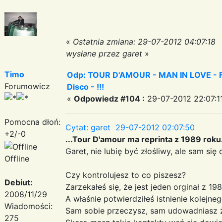
«
Ostatnia zmiana: 29-07-2012 04:07:18
wysłane przez garet
»
Timo
Odp: TOUR D'AMOUR - MAN IN LOVE - Fa
Forumowicz
Disco - !!!
«
Odpowiedz #104 :
29-07-2012 22:07:1
Pomocna dłoń:
Cytat: garet 29-07-2012 02:07:50
+2/-0
...Tour D'amour ma reprinta z 1989 roku
Garet, nie lubię być złośliwy, ale sam się 
Offline
Czy kontrolujesz to co piszesz?
Debiut:
Zarzekałeś się, że jest jeden orginał z 198
2008/11/29
A właśnie potwierdziłeś istnienie kolejne
Wiadomości:
Sam sobie przeczysz, sam udowadniasz ż
275