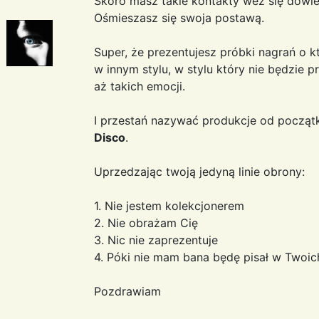
Skoro masz takie kontakty weź się dowie
Ośmieszasz się swoja postawą.
Super, że prezentujesz próbki nagrań o kt
w innym stylu, w stylu który nie będzie 
aż takich emocji.
I przestań nazywać produkcje od począ
Disco
.
Uprzedzając twoją jedyną linie obrony:
1. Nie jestem kolekcjonerem
2. Nie obrażam Cię
3. Nic nie zaprezentuje
4. Póki nie mam bana będę pisał w Twoic
Pozdrawiam