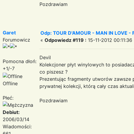
Pozdrawiam
Garet
Odp: TOUR D'AMOUR - MAN IN LOVE - Fant
Forumowicz
«
Odpowiedz #119 :
15-11-2012 00:11:36
Devil
Pomocna dłoń:
Kolekcjoner płyt winylowych to posiadacz
+1/-7
co piszesz ?
Prezentując fragmenty utworów zawsze p
Offline
prywatnej kolekcji, którą cały czas aktuali
Płeć:
Pozdrawiam
Debiut:
2006/03/14
Wiadomości:
661