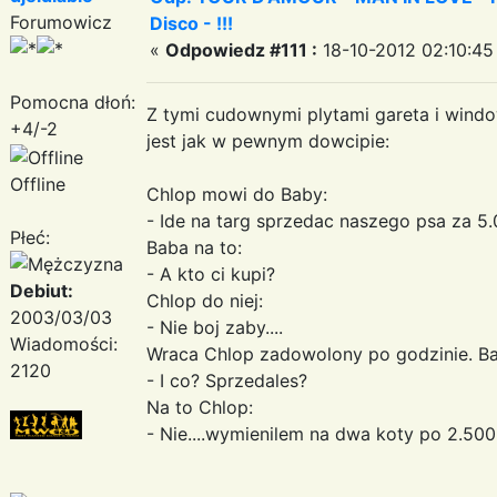
Forumowicz
Disco - !!!
«
Odpowiedz #111 :
18-10-2012 02:10:45
Pomocna dłoń:
Z tymi cudownymi plytami gareta i wind
+4/-2
jest jak w pewnym dowcipie:
Offline
Chlop mowi do Baby:
- Ide na targ sprzedac naszego psa za 5.
Płeć:
Baba na to:
- A kto ci kupi?
Debiut:
Chlop do niej:
2003/03/03
- Nie boj zaby....
Wiadomości:
Wraca Chlop zadowolony po godzinie. Ba
2120
- I co? Sprzedales?
Na to Chlop:
- Nie....wymienilem na dwa koty po 2.500