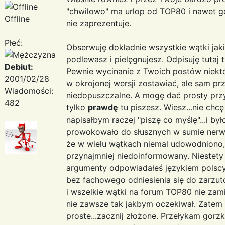
"chwilowo" ma urlop od TOP80 i nawet gd
Offline
nie zaprezentuje.
Płeć:
Obserwuję dokładnie wszystkie wątki jaki
podlewasz i pielęgnujesz. Odpisuję tutaj 
Debiut:
Pewnie wycinanie z Twoich postów niek
2001/02/28
w okrojonej wersji zostawiać, ale sam prz
Wiadomości:
niedopuszczalne. A mogę dać prosty przy
482
tylko
prawdę
tu piszesz. Wiesz...nie chc
napisałbym raczej "piszę co myślę"...i by
prowokowało do słusznych w sumie nerwo
że w wielu wątkach niemal udowodniono, w
przynajmniej niedoinformowany. Niestety
argumenty odpowiadałeś językiem polscy k
bez fachowego odniesienia się do zarzutów
i wszelkie wątki na forum TOP80 nie zam
nie zawsze tak jakbym oczekiwał. Zatem
proste...zacznij złożone. Przełykam gorzk