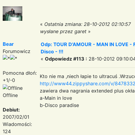
«
Ostatnia zmiana: 28-10-2012 02:10:57
wysłane przez garet
»
Bear
Odp: TOUR D'AMOUR - MAN IN LOVE - Fa
Forumowicz
Disco - !!!
«
Odpowiedz #113 :
28-10-2012 09:10:0
Pomocna dłoń:
Kto nie ma ,niech łapie to ultracuś .Wr
+1/-0
http://www44.zippyshare.com/v/84783329
zawiera dwa nagrania extended plus okła
Offline
a-Main in love
b-Disco paradise
Debiut:
2007/02/01
Wiadomości:
124