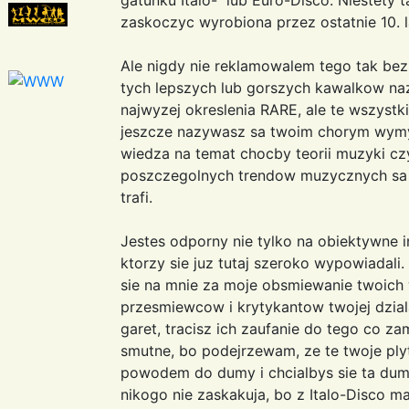
zaskoczyc wyrobiona przez ostatnie 10. l
Ale nigdy nie reklamowalem tego tak bezn
tych lepszych lub gorszych kawalkow na
najwyzej okreslenia RARE, ale te wszystkie
jeszcze nazywasz sa twoim chorym wymys
wiedza na temat chocby teorii muzyki czy
poszczegolnych trendow muzycznych sa ta
trafi.
Jestes odporny nie tylko na obiektywne in
ktorzy sie juz tutaj szeroko wypowiadali
sie na mnie za moje obsmiewanie twoich 
przesmiewcow i krytykantow twojej dziala
garet, tracisz ich zaufanie do tego co z
smutne, bo podejrzewam, ze te twoje plytk
powodem do dumy i chcialbys sie ta duma
nikogo nie zaskakuja, bo z Italo-Disco m