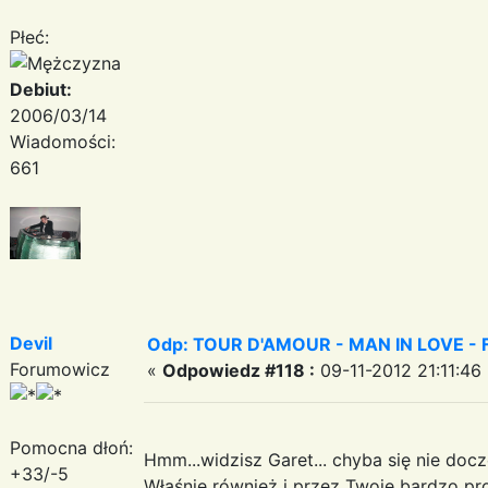
Płeć:
Debiut:
2006/03/14
Wiadomości:
661
Devil
Odp: TOUR D'AMOUR - MAN IN LOVE - Fant
Forumowicz
«
Odpowiedz #118 :
09-11-2012 21:11:46
Pomocna dłoń:
Hmm...widzisz Garet... chyba się nie doc
+33/-5
Właśnie również i przez Twoje bardzo pro