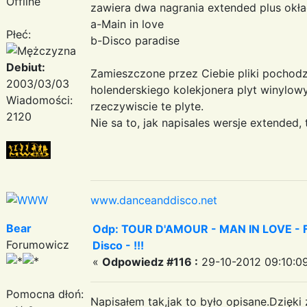
Offline
zawiera dwa nagrania extended plus okła
a-Main in love
Płeć:
b-Disco paradise
Debiut:
Zamieszczone przez Ciebie pliki pochod
2003/03/03
holenderskiego kolekjonera plyt winylo
Wiadomości:
rzeczywiscie te plyte.
2120
Nie sa to, jak napisales wersje extended, 
www.danceanddisco.net
Bear
Odp: TOUR D'AMOUR - MAN IN LOVE - Fa
Forumowicz
Disco - !!!
«
Odpowiedz #116 :
29-10-2012 09:10:0
Pomocna dłoń:
Napisałem tak,jak to było opisane.Dzięki