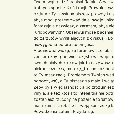
Twoim wątku dziś napisał Rafalo. A wies
trafnych spostrzeżeń i racji. Prowokujes
bzdury - Ty niewinny piszesz prawdę i ma
abyś mógł prezentować dalej swoje unikat
fantazyjnie nazwiesz, a zarazem, abyś ni
"urlopowanych". Obserwuj może baczniej 
do zarzutów wynikających z dyskusji. Bo 
niewygodne po prostu omijasz.
A ponieważ widzę, że forumowicze lubią 
zamiaru zbyt gorliwie i często w Twoje 
swoich białych kruków jak to nazywasz..no 
niekoniecznie są na rękę,,,to chociaż pos
to Ty masz rację. Problemem Twoich wątkó
odpoczywa), a Ty piszesz za mało i wcią
Żeby była więc jasność : albo zrozumiesz
vinyla, ale też ktoś kto intelektualnie pot
zostaniesz rzucony na pożarcie forumowi
mam zamiaru robić za Twoją kamizelkę k
Powodzenia zatem. Przyda się.