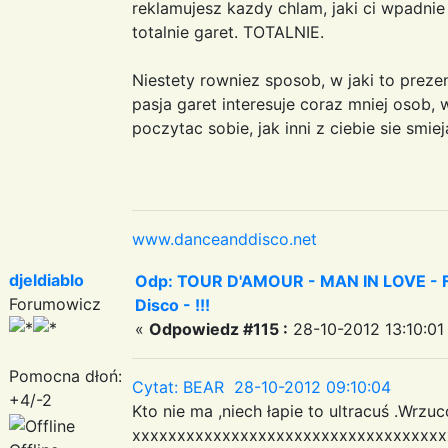
reklamujesz kazdy chlam, jaki ci wpadnie 
totalnie garet. TOTALNIE.
Niestety rowniez sposob, w jaki to prezen
pasja garet interesuje coraz mniej osob,
poczytac sobie, jak inni z ciebie sie smi
www.danceanddisco.net
djeldiablo
Odp: TOUR D'AMOUR - MAN IN LOVE - Fa
Forumowicz
Disco - !!!
«
Odpowiedz #115 :
28-10-2012 13:10:01
Pomocna dłoń:
Cytat: BEAR 28-10-2012 09:10:04
+4/-2
Kto nie ma ,niech łapie to ultracuś .Wr
xxxxxxxxxxxxxxxxxxxxxxxxxxxxxxxxxxx