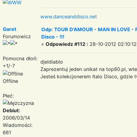
www.danceanddisco.net
Garet
Odp: TOUR D'AMOUR - MAN IN LOVE - Fa
Forumowicz
Disco - !!!
«
Odpowiedz #112 :
28-10-2012 02:10:12
Pomocna dłoń:
djeldiablo
+1/-7
Zaprezentuj jeden unikat na top80.pl, wt
Jesteś kolekcjonerem Italo Disco, gdzie 
Offline
Płeć:
Debiut:
2006/03/14
Wiadomości:
661