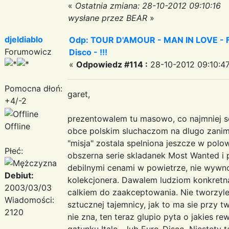
«
Ostatnia zmiana: 28-10-2012 09:10:16
wysłane przez BEAR
»
djeldiablo
Odp: TOUR D'AMOUR - MAN IN LOVE - Fa
Forumowicz
Disco - !!!
«
Odpowiedz #114 :
28-10-2012 09:10:47
Pomocna dłoń:
garet,
+4/-2
prezentowalem tu masowo, co najmniej s
Offline
obce polskim sluchaczom na dlugo zanim 
"misja" zostala spelniona jeszcze w polow
Płeć:
obszerna serie skladanek Most Wanted i po
debilnymi cenami w powietrze, nie wywno
Debiut:
kolekcjonera. Dawalem ludziom konkretn
2003/03/03
calkiem do zaakceptowania. Nie tworzyl
Wiadomości:
sztucznej tajemnicy, jak to ma sie przy t
2120
nie zna, ten teraz glupio pyta o jakies r
gatunku Italo- lub Euro-Disco. Niestety ta