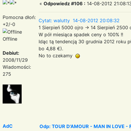
«
Odpowiedz #106 :
14-08-2012 21:08:1
Pomocna dłoń:
Cytat: walutty 14-08-2012 20:08:32
+2/-0
1 Sierpień 5000 ojro -> 14 Sierpień 2500
W pół miesiąca spadek ceny o 100% !!
Offline
Idąc tą tendencją 30 grudnia 2012 roku pł
bo 4,88 €).
Debiut:
No to czekamy
2008/11/29
Wiadomości:
275
AdC
Odp: TOUR D'AMOUR - MAN IN LOVE - Fa