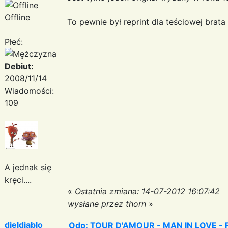
Offline
To pewnie był reprint dla teściowej brata
Płeć:
Debiut:
2008/11/14
Wiadomości:
109
A jednak się
kręci....
«
Ostatnia zmiana: 14-07-2012 16:07:42
wysłane przez thorn
»
djeldiablo
Odp: TOUR D'AMOUR - MAN IN LOVE - Fa