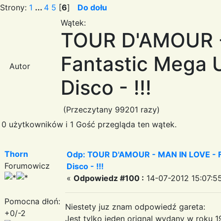
Strony:
1
...
4
5
[
6
]
Do dołu
Wątek:
TOUR D'AMOUR -
Fantastic Mega Ul
Autor
Disco - !!!
(Przeczytany 99201 razy)
0 użytkowników i 1 Gość przegląda ten wątek.
Thorn
Odp: TOUR D'AMOUR - MAN IN LOVE - Fa
Forumowicz
Disco - !!!
«
Odpowiedz #100 :
14-07-2012 15:07:5
Pomocna dłoń:
Niestety juz znam odpowiedź gareta:
+0/-2
Jest tylko jeden orignal wydany w roku 19