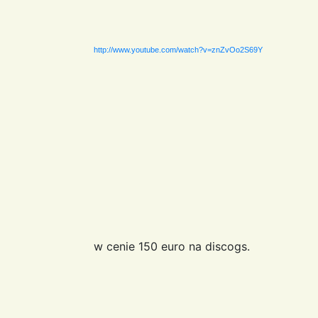
http://www.youtube.com/watch?v=znZvOo2S69Y
w cenie 150 euro na discogs.