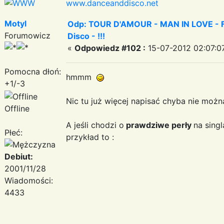
www.danceanddisco.net
Motyl
Odp: TOUR D'AMOUR - MAN IN LOVE - Fa
Forumowicz
Disco - !!!
«
Odpowiedz #102 :
15-07-2012 02:07:0
Pomocna dłoń:
hmmm
+1/-3
Nic tu już więcej napisać chyba nie można
Offline
A jeśli chodzi o
prawdziwe perły
na sing
Płeć:
przykład to :
Debiut:
2001/11/28
Wiadomości:
4433