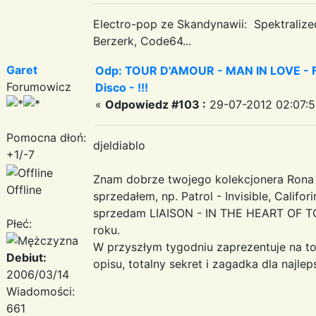
Electro-pop ze Skandynawii: Spektraliz
Berzerk, Code64...
Garet
Odp: TOUR D'AMOUR - MAN IN LOVE - Fa
Forumowicz
Disco - !!!
«
Odpowiedz #103 :
29-07-2012 02:07:5
Pomocna dłoń:
djeldiablo
+1/-7
Znam dobrze twojego kolekcjonera Rona S
Offline
sprzedałem, np. Patrol - Invisible, Califor
sprzedam LIAISON - IN THE HEART OF TO
Płeć:
roku.
W przyszłym tygodniu zaprezentuje na top
Debiut:
opisu, totalny sekret i zagadka dla najle
2006/03/14
Wiadomości:
661