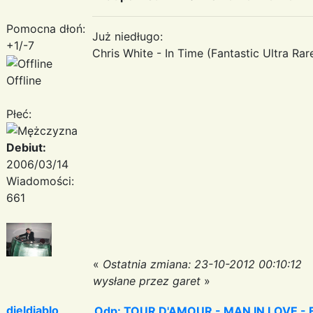
Pomocna dłoń:
Już niedługo:
+1/-7
Chris White - In Time (Fantastic Ultra Rare 
Offline
Płeć:
Debiut:
2006/03/14
Wiadomości:
661
«
Ostatnia zmiana: 23-10-2012 00:10:12
wysłane przez garet
»
djeldiablo
Odp: TOUR D'AMOUR - MAN IN LOVE - Fa