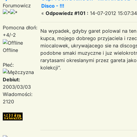
Forumowicz
Disco - !!!
«
Odpowiedz #101 :
14-07-2012 15:07:34
Pomocna dłoń:
Na wypadek, gdyby garet polowal na ten
+4/-2
kupca, mojego dobrego przyjaciela i rze
miocalowek, ukrywajacego sie na discog
Offline
podobne smaki muzyczne i juz wielokrotn
rarytasami okreslanymi przez gareta jako
Płeć:
kolekcji".
Debiut:
2003/03/03
Wiadomości:
2120