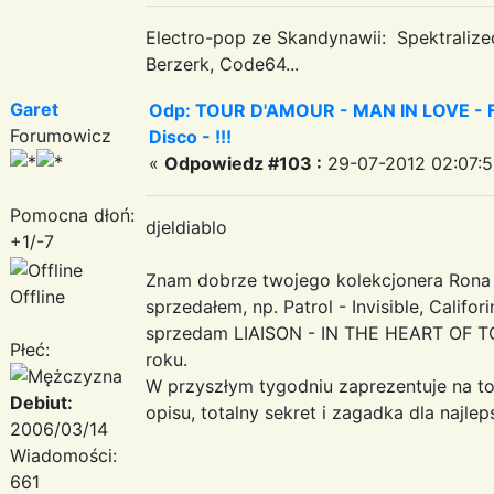
Electro-pop ze Skandynawii: Spektraliz
Berzerk, Code64...
Garet
Odp: TOUR D'AMOUR - MAN IN LOVE - Fa
Forumowicz
Disco - !!!
«
Odpowiedz #103 :
29-07-2012 02:07:5
Pomocna dłoń:
djeldiablo
+1/-7
Znam dobrze twojego kolekcjonera Rona S
Offline
sprzedałem, np. Patrol - Invisible, Califor
sprzedam LIAISON - IN THE HEART OF TO
Płeć:
roku.
W przyszłym tygodniu zaprezentuje na top
Debiut:
opisu, totalny sekret i zagadka dla najle
2006/03/14
Wiadomości:
661