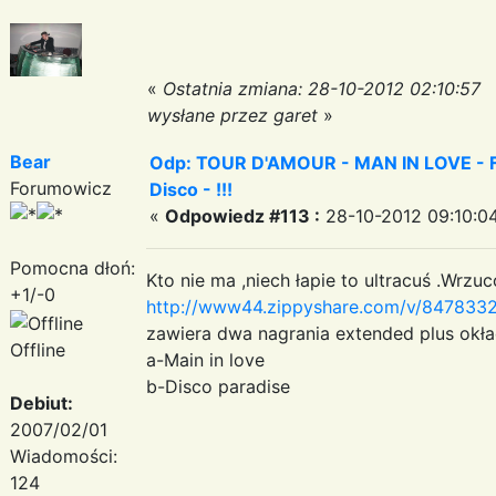
«
Ostatnia zmiana: 28-10-2012 02:10:57
wysłane przez garet
»
Bear
Odp: TOUR D'AMOUR - MAN IN LOVE - Fa
Forumowicz
Disco - !!!
«
Odpowiedz #113 :
28-10-2012 09:10:0
Pomocna dłoń:
Kto nie ma ,niech łapie to ultracuś .Wr
+1/-0
http://www44.zippyshare.com/v/84783329
zawiera dwa nagrania extended plus okła
Offline
a-Main in love
b-Disco paradise
Debiut:
2007/02/01
Wiadomości:
124