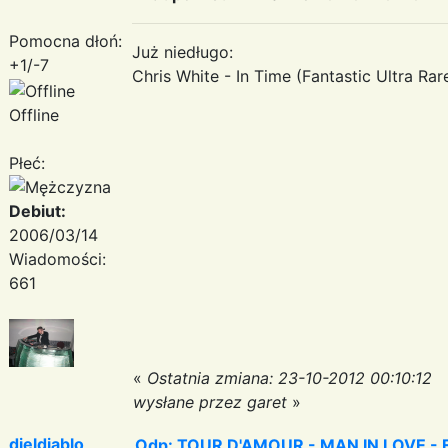
Pomocna dłoń:
Już niedługo:
+1/-7
Chris White - In Time (Fantastic Ultra Rare 
Offline
Płeć:
Debiut:
2006/03/14
Wiadomości:
661
«
Ostatnia zmiana: 23-10-2012 00:10:12
wysłane przez garet
»
djeldiablo
Odp: TOUR D'AMOUR - MAN IN LOVE - Fa