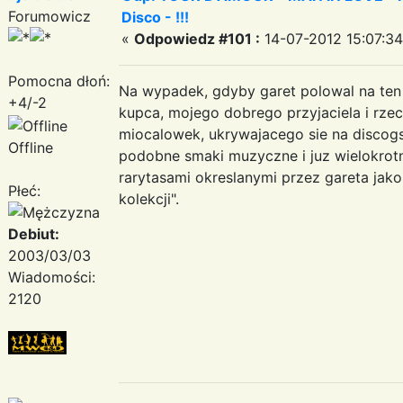
Forumowicz
Disco - !!!
«
Odpowiedz #101 :
14-07-2012 15:07:34
Pomocna dłoń:
Na wypadek, gdyby garet polowal na ten
+4/-2
kupca, mojego dobrego przyjaciela i rze
miocalowek, ukrywajacego sie na discog
Offline
podobne smaki muzyczne i juz wielokrotn
rarytasami okreslanymi przez gareta jako
Płeć:
kolekcji".
Debiut:
2003/03/03
Wiadomości:
2120