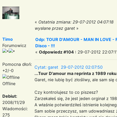
«
Ostatnia zmiana: 29-07-2012 04:07:18
wysłane przez garet
»
Timo
Odp: TOUR D'AMOUR - MAN IN LOVE - Fa
Forumowicz
Disco - !!!
«
Odpowiedz #104 :
29-07-2012 22:07:1
Pomocna dłoń:
Cytat: garet 29-07-2012 02:07:50
+2/-0
...Tour D'amour ma reprinta z 1989 roku
Garet, nie lubię być złośliwy, ale sam się 
Offline
Czy kontrolujesz to co piszesz?
Debiut:
Zarzekałeś się, że jest jeden orginał z 198
2008/11/29
A właśnie potwierdziłeś istnienie kolejne
Wiadomości:
Sam sobie przeczysz, sam udowadniasz ż
275