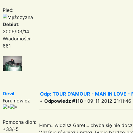
Płeć:
Debiut:
2006/03/14
Wiadomości:
661
Devil
Odp: TOUR D'AMOUR - MAN IN LOVE - Fant
Forumowicz
«
Odpowiedz #118 :
09-11-2012 21:11:46
Pomocna dłoń:
Hmm...widzisz Garet... chyba się nie doc
+33/-5
Właśnie również i przez Twoje bardzo pro