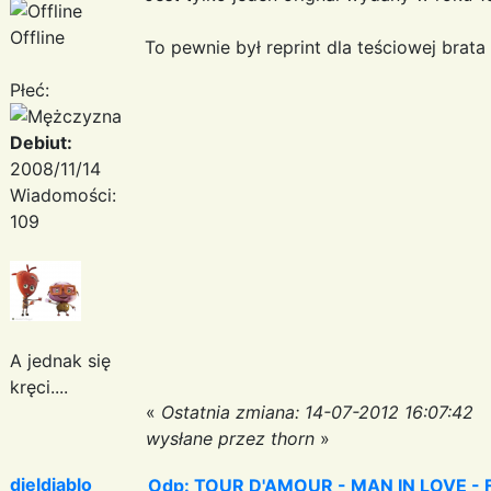
Offline
To pewnie był reprint dla teściowej brata
Płeć:
Debiut:
2008/11/14
Wiadomości:
109
A jednak się
kręci....
«
Ostatnia zmiana: 14-07-2012 16:07:42
wysłane przez thorn
»
djeldiablo
Odp: TOUR D'AMOUR - MAN IN LOVE - Fa