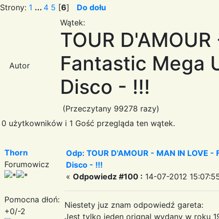
Strony:
1
...
4
5
[
6
]
Do dołu
Wątek:
TOUR D'AMOUR -
Fantastic Mega Ul
Autor
Disco - !!!
(Przeczytany 99278 razy)
0 użytkowników i 1 Gość przegląda ten wątek.
Thorn
Odp: TOUR D'AMOUR - MAN IN LOVE - Fa
Forumowicz
Disco - !!!
«
Odpowiedz #100 :
14-07-2012 15:07:5
Pomocna dłoń:
Niestety juz znam odpowiedź gareta:
+0/-2
Jest tylko jeden orignal wydany w roku 19