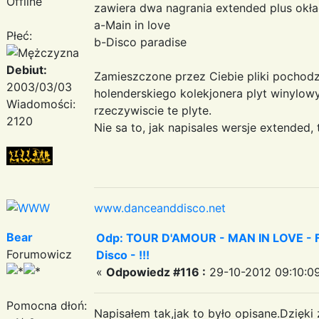
Offline
zawiera dwa nagrania extended plus okła
a-Main in love
Płeć:
b-Disco paradise
Debiut:
Zamieszczone przez Ciebie pliki pochod
2003/03/03
holenderskiego kolekjonera plyt winylo
Wiadomości:
rzeczywiscie te plyte.
2120
Nie sa to, jak napisales wersje extended, 
www.danceanddisco.net
Bear
Odp: TOUR D'AMOUR - MAN IN LOVE - Fa
Forumowicz
Disco - !!!
«
Odpowiedz #116 :
29-10-2012 09:10:0
Pomocna dłoń:
Napisałem tak,jak to było opisane.Dzięki