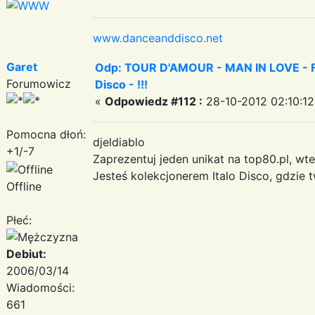
www.danceanddisco.net
Garet
Odp: TOUR D'AMOUR - MAN IN LOVE - Fa
Forumowicz
Disco - !!!
«
Odpowiedz #112 :
28-10-2012 02:10:12
Pomocna dłoń:
djeldiablo
+1/-7
Zaprezentuj jeden unikat na top80.pl, wt
Jesteś kolekcjonerem Italo Disco, gdzie 
Offline
Płeć:
Debiut:
2006/03/14
Wiadomości:
661