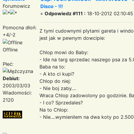
Forumowicz
Disco - !!!
«
Odpowiedz #111 :
18-10-2012 02:10:45
Pomocna dłoń:
Z tymi cudownymi plytami gareta i wind
+4/-2
jest jak w pewnym dowcipie:
Offline
Chlop mowi do Baby:
- Ide na targ sprzedac naszego psa za 5.
Płeć:
Baba na to:
- A kto ci kupi?
Debiut:
Chlop do niej:
2003/03/03
- Nie boj zaby....
Wiadomości:
Wraca Chlop zadowolony po godzinie. Ba
2120
- I co? Sprzedales?
Na to Chlop:
- Nie....wymienilem na dwa koty po 2.500