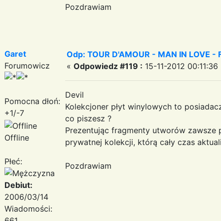
Pozdrawiam
Garet
Odp: TOUR D'AMOUR - MAN IN LOVE - Fant
Forumowicz
«
Odpowiedz #119 :
15-11-2012 00:11:36
Devil
Pomocna dłoń:
Kolekcjoner płyt winylowych to posiadacz
+1/-7
co piszesz ?
Prezentując fragmenty utworów zawsze p
Offline
prywatnej kolekcji, którą cały czas aktuali
Płeć:
Pozdrawiam
Debiut:
2006/03/14
Wiadomości:
661