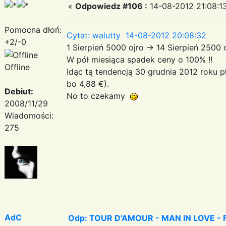
«
Odpowiedz #106 :
14-08-2012 21:08:1
Pomocna dłoń:
Cytat: walutty 14-08-2012 20:08:32
+2/-0
1 Sierpień 5000 ojro -> 14 Sierpień 2500
W pół miesiąca spadek ceny o 100% !!
Offline
Idąc tą tendencją 30 grudnia 2012 roku pł
bo 4,88 €).
Debiut:
No to czekamy
2008/11/29
Wiadomości:
275
AdC
Odp: TOUR D'AMOUR - MAN IN LOVE - Fa