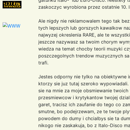
zaskoczyc wyrobiona przez ostatnie 10. l
Ale nigdy nie reklamowalem tego tak bezn
tych lepszych lub gorszych kawalkow na
najwyzej okreslenia RARE, ale te wszystkie
jeszcze nazywasz sa twoim chorym wymys
wiedza na temat chocby teorii muzyki czy
poszczegolnych trendow muzycznych sa ta
trafi.
Jestes odporny nie tylko na obiektywne in
ktorzy sie juz tutaj szeroko wypowiadali
sie na mnie za moje obsmiewanie twoich 
przesmiewcow i krytykantow twojej dziala
garet, tracisz ich zaufanie do tego co z
smutne, bo podejrzewam, ze te twoje plytk
powodem do dumy i chcialbys sie ta duma
nikogo nie zaskakuja, bo z Italo-Disco m