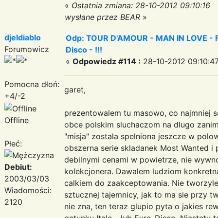
«
Ostatnia zmiana: 28-10-2012 09:10:16
wysłane przez BEAR
»
djeldiablo
Odp: TOUR D'AMOUR - MAN IN LOVE - Fa
Forumowicz
Disco - !!!
«
Odpowiedz #114 :
28-10-2012 09:10:47
Pomocna dłoń:
garet,
+4/-2
prezentowalem tu masowo, co najmniej s
Offline
obce polskim sluchaczom na dlugo zanim 
"misja" zostala spelniona jeszcze w polow
Płeć:
obszerna serie skladanek Most Wanted i po
debilnymi cenami w powietrze, nie wywno
Debiut:
kolekcjonera. Dawalem ludziom konkretn
2003/03/03
calkiem do zaakceptowania. Nie tworzyl
Wiadomości:
sztucznej tajemnicy, jak to ma sie przy t
2120
nie zna, ten teraz glupio pyta o jakies r
gatunku Italo- lub Euro-Disco. Niestety ta