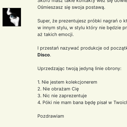
Skoro masz takie kontakty weź się dowie
Ośmieszasz się swoja postawą.
Super, że prezentujesz próbki nagrań o kt
w innym stylu, w stylu który nie będzie 
aż takich emocji.
I przestań nazywać produkcje od począ
Disco
.
Uprzedzając twoją jedyną linie obrony:
1. Nie jestem kolekcjonerem
2. Nie obrażam Cię
3. Nic nie zaprezentuje
4. Póki nie mam bana będę pisał w Twoic
Pozdrawiam