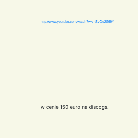
http://www.youtube.com/watch?v=znZvOo2S69Y
w cenie 150 euro na discogs.