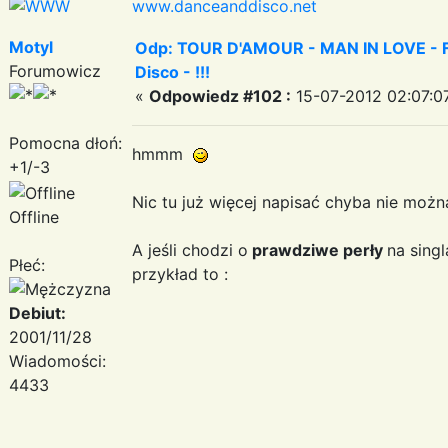
www.danceanddisco.net
Motyl
Odp: TOUR D'AMOUR - MAN IN LOVE - Fa
Forumowicz
Disco - !!!
«
Odpowiedz #102 :
15-07-2012 02:07:0
Pomocna dłoń:
hmmm
+1/-3
Nic tu już więcej napisać chyba nie można
Offline
A jeśli chodzi o
prawdziwe perły
na sing
Płeć:
przykład to :
Debiut:
2001/11/28
Wiadomości:
4433