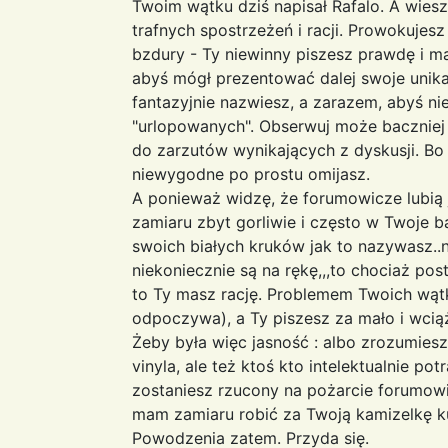
Twoim wątku dziś napisał Rafalo. A wies
trafnych spostrzeżeń i racji. Prowokujes
bzdury - Ty niewinny piszesz prawdę i ma
abyś mógł prezentować dalej swoje unikat
fantazyjnie nazwiesz, a zarazem, abyś ni
"urlopowanych". Obserwuj może baczniej 
do zarzutów wynikających z dyskusji. Bo 
niewygodne po prostu omijasz.
A ponieważ widzę, że forumowicze lubią 
zamiaru zbyt gorliwie i często w Twoje 
swoich białych kruków jak to nazywasz..no 
niekoniecznie są na rękę,,,to chociaż pos
to Ty masz rację. Problemem Twoich wątkó
odpoczywa), a Ty piszesz za mało i wcią
Żeby była więc jasność : albo zrozumiesz
vinyla, ale też ktoś kto intelektualnie pot
zostaniesz rzucony na pożarcie forumowi
mam zamiaru robić za Twoją kamizelkę k
Powodzenia zatem. Przyda się.