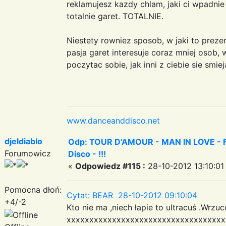
reklamujesz kazdy chlam, jaki ci wpadnie 
totalnie garet. TOTALNIE.
Niestety rowniez sposob, w jaki to prezen
pasja garet interesuje coraz mniej osob,
poczytac sobie, jak inni z ciebie sie smi
www.danceanddisco.net
djeldiablo
Odp: TOUR D'AMOUR - MAN IN LOVE - Fa
Forumowicz
Disco - !!!
«
Odpowiedz #115 :
28-10-2012 13:10:01
Pomocna dłoń:
Cytat: BEAR 28-10-2012 09:10:04
+4/-2
Kto nie ma ,niech łapie to ultracuś .Wr
xxxxxxxxxxxxxxxxxxxxxxxxxxxxxxxxxxx