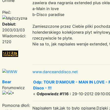
Offline
zawiera dwa nagrania extended plus okła
a-Main in love
Płeć:
b-Disco paradise
Debiut:
Zamieszczone przez Ciebie pliki pochod
2003/03/03
holenderskiego kolekjonera plyt winylo
Wiadomości:
rzeczywiscie te plyte.
2120
Nie sa to, jak napisales wersje extended, 
www.danceanddisco.net
Bear
Odp: TOUR D'AMOUR - MAN IN LOVE - Fa
Forumowicz
Disco - !!!
«
Odpowiedz #116 :
29-10-2012 09:10:0
Pomocna dłoń:
Napisałem tak,jak to było opisane.Dzięki