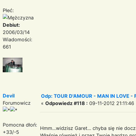
Płeć:
Debiut:
2006/03/14
Wiadomości:
661
Devil
Odp: TOUR D'AMOUR - MAN IN LOVE - Fant
Forumowicz
«
Odpowiedz #118 :
09-11-2012 21:11:46
Pomocna dłoń:
Hmm...widzisz Garet... chyba się nie doc
+33/-5
Właśnie również i przez Twoje bardzo pro