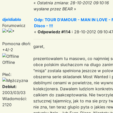
«
Ostatnia zmiana: 28-10-2012 09:10:16
wysłane przez BEAR
»
djeldiablo
Odp: TOUR D'AMOUR - MAN IN LOVE - Fa
Forumowicz
Disco - !!!
«
Odpowiedz #114 :
28-10-2012 09:10:47
Pomocna dłoń:
garet,
+4/-2
prezentowalem tu masowo, co najmniej s
Offline
obce polskim sluchaczom na dlugo zanim 
"misja" zostala spelniona jeszcze w polow
Płeć:
obszerna serie skladanek Most Wanted i po
debilnymi cenami w powietrze, nie wywno
Debiut:
kolekcjonera. Dawalem ludziom konkretn
2003/03/03
calkiem do zaakceptowania. Nie tworzyl
Wiadomości:
sztucznej tajemnicy, jak to ma sie przy t
2120
nie zna, ten teraz glupio pyta o jakies r
gatunku Italo- lub Euro-Disco. Niestety ta