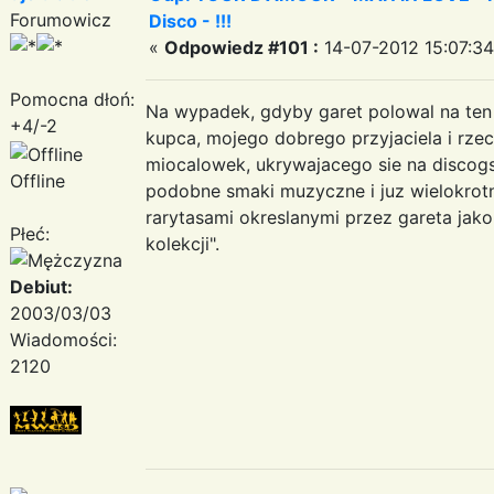
Forumowicz
Disco - !!!
«
Odpowiedz #101 :
14-07-2012 15:07:34
Pomocna dłoń:
Na wypadek, gdyby garet polowal na ten
+4/-2
kupca, mojego dobrego przyjaciela i rze
miocalowek, ukrywajacego sie na discog
Offline
podobne smaki muzyczne i juz wielokrotn
rarytasami okreslanymi przez gareta jako
Płeć:
kolekcji".
Debiut:
2003/03/03
Wiadomości:
2120