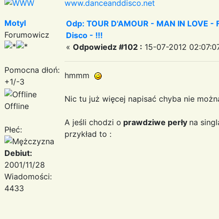
www.danceanddisco.net
Motyl
Odp: TOUR D'AMOUR - MAN IN LOVE - Fa
Forumowicz
Disco - !!!
«
Odpowiedz #102 :
15-07-2012 02:07:0
Pomocna dłoń:
hmmm
+1/-3
Nic tu już więcej napisać chyba nie można
Offline
A jeśli chodzi o
prawdziwe perły
na sing
Płeć:
przykład to :
Debiut:
2001/11/28
Wiadomości:
4433