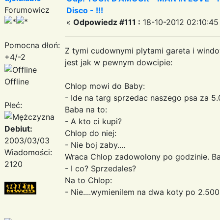
Forumowicz
Disco - !!!
«
Odpowiedz #111 :
18-10-2012 02:10:45
Pomocna dłoń:
Z tymi cudownymi plytami gareta i wind
+4/-2
jest jak w pewnym dowcipie:
Offline
Chlop mowi do Baby:
- Ide na targ sprzedac naszego psa za 5.
Płeć:
Baba na to:
- A kto ci kupi?
Debiut:
Chlop do niej:
2003/03/03
- Nie boj zaby....
Wiadomości:
Wraca Chlop zadowolony po godzinie. Ba
2120
- I co? Sprzedales?
Na to Chlop:
- Nie....wymienilem na dwa koty po 2.500