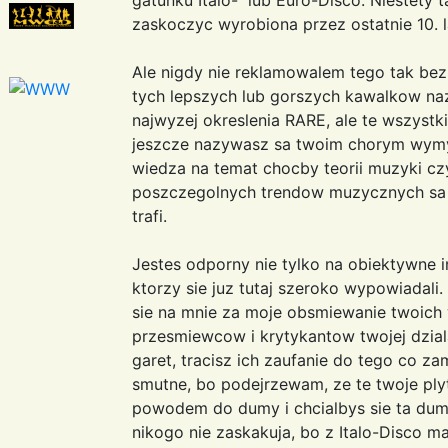
zaskoczyc wyrobiona przez ostatnie 10. l
Ale nigdy nie reklamowalem tego tak bezn
tych lepszych lub gorszych kawalkow na
najwyzej okreslenia RARE, ale te wszystkie
jeszcze nazywasz sa twoim chorym wymys
wiedza na temat chocby teorii muzyki czy
poszczegolnych trendow muzycznych sa ta
trafi.
Jestes odporny nie tylko na obiektywne in
ktorzy sie juz tutaj szeroko wypowiadali
sie na mnie za moje obsmiewanie twoich 
przesmiewcow i krytykantow twojej dziala
garet, tracisz ich zaufanie do tego co z
smutne, bo podejrzewam, ze te twoje plytk
powodem do dumy i chcialbys sie ta duma
nikogo nie zaskakuja, bo z Italo-Disco m