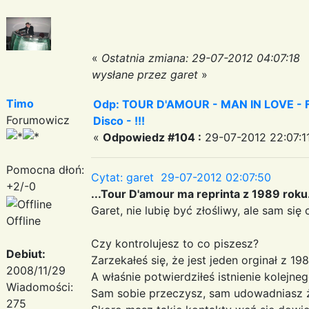
«
Ostatnia zmiana: 29-07-2012 04:07:18
wysłane przez garet
»
Timo
Odp: TOUR D'AMOUR - MAN IN LOVE - Fa
Forumowicz
Disco - !!!
«
Odpowiedz #104 :
29-07-2012 22:07:1
Pomocna dłoń:
Cytat: garet 29-07-2012 02:07:50
+2/-0
...Tour D'amour ma reprinta z 1989 roku
Garet, nie lubię być złośliwy, ale sam się 
Offline
Czy kontrolujesz to co piszesz?
Debiut:
Zarzekałeś się, że jest jeden orginał z 198
2008/11/29
A właśnie potwierdziłeś istnienie kolejne
Wiadomości:
Sam sobie przeczysz, sam udowadniasz ż
275