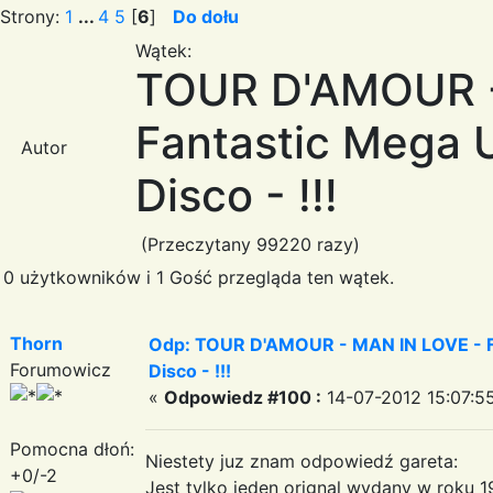
Strony:
1
...
4
5
[
6
]
Do dołu
Wątek:
TOUR D'AMOUR -
Fantastic Mega Ul
Autor
Disco - !!!
(Przeczytany 99220 razy)
0 użytkowników i 1 Gość przegląda ten wątek.
Thorn
Odp: TOUR D'AMOUR - MAN IN LOVE - Fa
Forumowicz
Disco - !!!
«
Odpowiedz #100 :
14-07-2012 15:07:5
Pomocna dłoń:
Niestety juz znam odpowiedź gareta:
+0/-2
Jest tylko jeden orignal wydany w roku 19