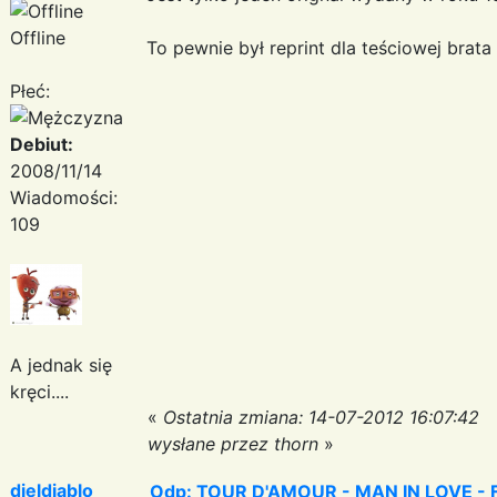
Offline
To pewnie był reprint dla teściowej brata
Płeć:
Debiut:
2008/11/14
Wiadomości:
109
A jednak się
kręci....
«
Ostatnia zmiana: 14-07-2012 16:07:42
wysłane przez thorn
»
djeldiablo
Odp: TOUR D'AMOUR - MAN IN LOVE - Fa