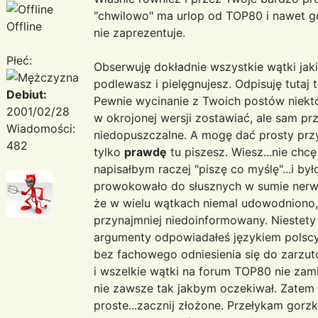
"chwilowo" ma urlop od TOP80 i nawet gd
Offline
nie zaprezentuje.
Płeć:
Obserwuję dokładnie wszystkie wątki jaki
podlewasz i pielęgnujesz. Odpisuję tutaj 
Debiut:
Pewnie wycinanie z Twoich postów niek
2001/02/28
w okrojonej wersji zostawiać, ale sam prz
Wiadomości:
niedopuszczalne. A mogę dać prosty przy
482
tylko
prawdę
tu piszesz. Wiesz...nie chc
napisałbym raczej "piszę co myślę"...i by
prowokowało do słusznych w sumie nerwo
że w wielu wątkach niemal udowodniono, w
przynajmniej niedoinformowany. Niestety
argumenty odpowiadałeś językiem polscy k
bez fachowego odniesienia się do zarzutów
i wszelkie wątki na forum TOP80 nie zam
nie zawsze tak jakbym oczekiwał. Zatem
proste...zacznij złożone. Przełykam gorzk