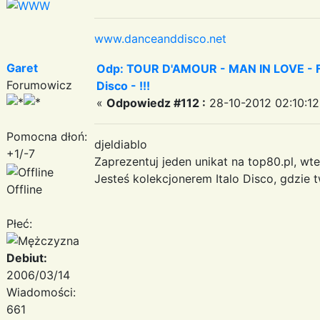
www.danceanddisco.net
Garet
Odp: TOUR D'AMOUR - MAN IN LOVE - Fa
Forumowicz
Disco - !!!
«
Odpowiedz #112 :
28-10-2012 02:10:12
Pomocna dłoń:
djeldiablo
+1/-7
Zaprezentuj jeden unikat na top80.pl, wt
Jesteś kolekcjonerem Italo Disco, gdzie 
Offline
Płeć:
Debiut:
2006/03/14
Wiadomości:
661