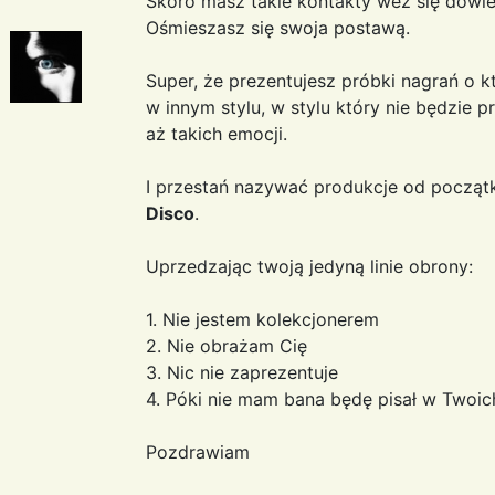
Skoro masz takie kontakty weź się dowie
Ośmieszasz się swoja postawą.
Super, że prezentujesz próbki nagrań o kt
w innym stylu, w stylu który nie będzie 
aż takich emocji.
I przestań nazywać produkcje od począ
Disco
.
Uprzedzając twoją jedyną linie obrony:
1. Nie jestem kolekcjonerem
2. Nie obrażam Cię
3. Nic nie zaprezentuje
4. Póki nie mam bana będę pisał w Twoic
Pozdrawiam