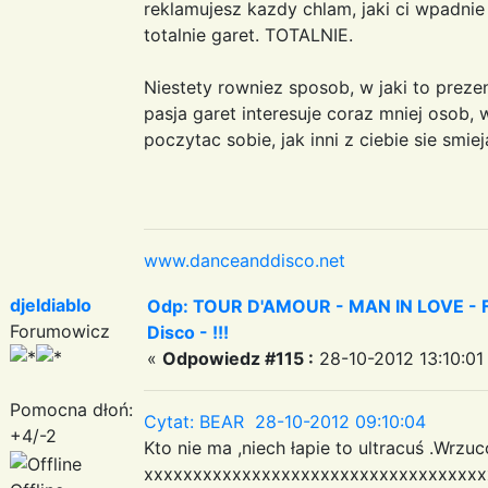
reklamujesz kazdy chlam, jaki ci wpadnie 
totalnie garet. TOTALNIE.
Niestety rowniez sposob, w jaki to prezen
pasja garet interesuje coraz mniej osob,
poczytac sobie, jak inni z ciebie sie smi
www.danceanddisco.net
djeldiablo
Odp: TOUR D'AMOUR - MAN IN LOVE - Fa
Forumowicz
Disco - !!!
«
Odpowiedz #115 :
28-10-2012 13:10:01
Pomocna dłoń:
Cytat: BEAR 28-10-2012 09:10:04
+4/-2
Kto nie ma ,niech łapie to ultracuś .Wr
xxxxxxxxxxxxxxxxxxxxxxxxxxxxxxxxxxx