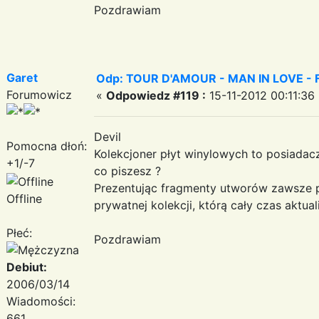
Pozdrawiam
Garet
Odp: TOUR D'AMOUR - MAN IN LOVE - Fant
Forumowicz
«
Odpowiedz #119 :
15-11-2012 00:11:36
Devil
Pomocna dłoń:
Kolekcjoner płyt winylowych to posiadacz
+1/-7
co piszesz ?
Prezentując fragmenty utworów zawsze p
Offline
prywatnej kolekcji, którą cały czas aktuali
Płeć:
Pozdrawiam
Debiut:
2006/03/14
Wiadomości:
661