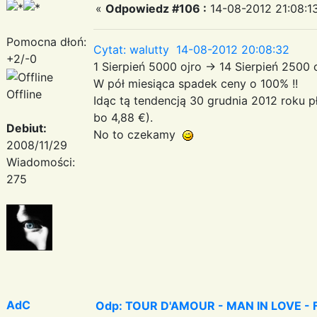
«
Odpowiedz #106 :
14-08-2012 21:08:1
Pomocna dłoń:
Cytat: walutty 14-08-2012 20:08:32
+2/-0
1 Sierpień 5000 ojro -> 14 Sierpień 2500
W pół miesiąca spadek ceny o 100% !!
Offline
Idąc tą tendencją 30 grudnia 2012 roku pł
bo 4,88 €).
Debiut:
No to czekamy
2008/11/29
Wiadomości:
275
AdC
Odp: TOUR D'AMOUR - MAN IN LOVE - Fa