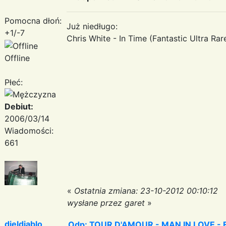
Pomocna dłoń:
Już niedługo:
+1/-7
Chris White - In Time (Fantastic Ultra Rare 
Offline
Płeć:
Debiut:
2006/03/14
Wiadomości:
661
«
Ostatnia zmiana: 23-10-2012 00:10:12
wysłane przez garet
»
djeldiablo
Odp: TOUR D'AMOUR - MAN IN LOVE - Fa