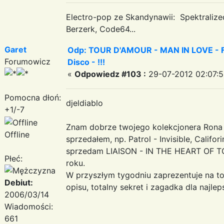
Electro-pop ze Skandynawii: Spektraliz
Berzerk, Code64...
Garet
Odp: TOUR D'AMOUR - MAN IN LOVE - Fa
Forumowicz
Disco - !!!
«
Odpowiedz #103 :
29-07-2012 02:07:5
Pomocna dłoń:
djeldiablo
+1/-7
Znam dobrze twojego kolekcjonera Rona S
Offline
sprzedałem, np. Patrol - Invisible, Califor
sprzedam LIAISON - IN THE HEART OF TO
Płeć:
roku.
W przyszłym tygodniu zaprezentuje na top
Debiut:
opisu, totalny sekret i zagadka dla najle
2006/03/14
Wiadomości:
661