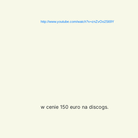
http://www.youtube.com/watch?v=znZvOo2S69Y
w cenie 150 euro na discogs.