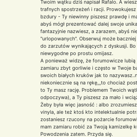
Twoim wątku dziś napisał Rafalo. A wies
trafnych spostrzeżeń i racji. Prowokujes
bzdury - Ty niewinny piszesz prawdę i ma
abyś mógł prezentować dalej swoje unikat
fantazyjnie nazwiesz, a zarazem, abyś ni
"urlopowanych". Obserwuj może baczniej 
do zarzutów wynikających z dyskusji. Bo 
niewygodne po prostu omijasz.
A ponieważ widzę, że forumowicze lubią 
zamiaru zbyt gorliwie i często w Twoje 
swoich białych kruków jak to nazywasz..no 
niekoniecznie są na rękę,,,to chociaż pos
to Ty masz rację. Problemem Twoich wątkó
odpoczywa), a Ty piszesz za mało i wcią
Żeby była więc jasność : albo zrozumiesz
vinyla, ale też ktoś kto intelektualnie pot
zostaniesz rzucony na pożarcie forumowi
mam zamiaru robić za Twoją kamizelkę k
Powodzenia zatem. Przyda się.