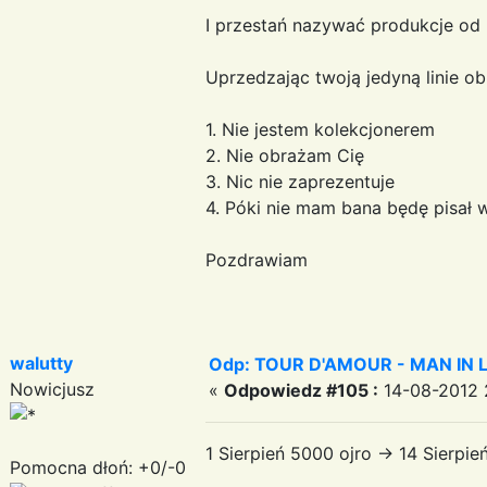
I przestań nazywać produkcje od
Uprzedzając twoją jedyną linie ob
1. Nie jestem kolekcjonerem
2. Nie obrażam Cię
3. Nic nie zaprezentuje
4. Póki nie mam bana będę pisał 
Pozdrawiam
walutty
Odp: TOUR D'AMOUR - MAN IN LOVE
Nowicjusz
«
Odpowiedz #105 :
14-08-2012 
1 Sierpień 5000 ojro -> 14 Sierpi
Pomocna dłoń: +0/-0