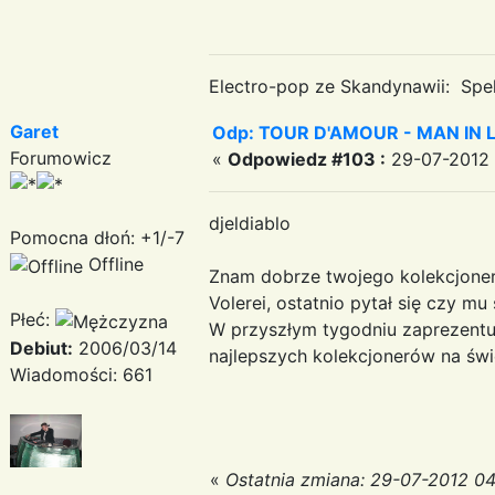
Electro-pop ze Skandynawii: Spek
Garet
Odp: TOUR D'AMOUR - MAN IN LOVE
Forumowicz
«
Odpowiedz #103 :
29-07-2012 
djeldiablo
Pomocna dłoń: +1/-7
Offline
Znam dobrze twojego kolekcjonera 
Volerei, ostatnio pytał się czy 
Płeć:
W przyszłym tygodniu zaprezentuje
Debiut:
2006/03/14
najlepszych kolekcjonerów na świe
Wiadomości: 661
«
Ostatnia zmiana: 29-07-2012 04