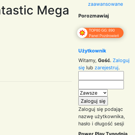
zaawansowane
tastic Mega
Porozmawiaj
TOP80 GG: 890
Panel Pozdrowień
Użytkownik
Witamy,
Gość
.
Zaloguj
się
lub
zarejestruj
.
Zaloguj się podając
nazwę użytkownika,
hasło i długość sesji
Power Play Tygodnia