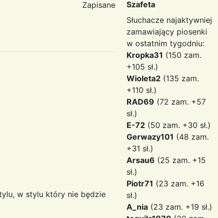
Szafeta
Zapisane
Słuchacze najaktywniej
zamawiający piosenki
w ostatnim tygodniu:
Kropka31
(150 zam.
+105 sł.)
Wioleta2
(135 zam.
+110 sł.)
RAD69
(72 zam. +57
sł.)
E-72
(50 zam. +30 sł.)
Gerwazy101
(48 zam.
+31 sł.)
Arsau6
(25 zam. +15
sł.)
Piotr71
(23 zam. +16
ylu, w stylu który nie będzie
sł.)
A_nia
(23 zam. +19 sł.)