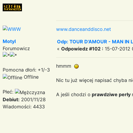
www.danceanddisco.net
Motyl
Odp: TOUR D'AMOUR - MAN IN LOVE
Forumowicz
«
Odpowiedz #102 :
15-07-2012 0
hmmm
Pomocna dłoń: +1/-3
Offline
Nic tu już więcej napisać chyba ni
Płeć:
A jeśli chodzi o
prawdziwe perły
Debiut:
2001/11/28
Wiadomości: 4433