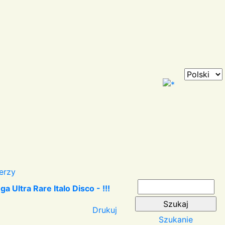
erzy
Ultra Rare Italo Disco - !!!
Drukuj
Szukanie