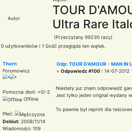
TOUR D'AMOUR
Autor
Ultra Rare Ital
(Przeczytany 99230 razy)
0 użytkowników i 1 Gość przegląda ten wątek.
Thorn
Odp: TOUR D'AMOUR - MAN IN LOVE
Forumowicz
«
Odpowiedz #100 :
14-07-2012 1
Niestety juz znam odpowiedź gar
Pomocna dłoń: +0/-2
Jest tylko jeden orignal wydany w 
Offline
To pewnie był reprint dla teściowe
Płeć:
Debiut:
2008/11/14
Wiadomości: 109