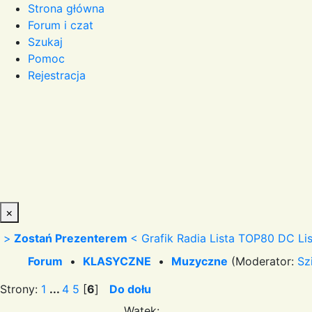
Strona główna
Forum i czat
Szukaj
Pomoc
Rejestracja
×
>
Zostań Prezenterem
<
Grafik Radia
Lista TOP80 DC
Li
Forum
•
KLASYCZNE
•
Muzyczne
(Moderator:
Sz
Strony:
1
...
4
5
[
6
]
Do dołu
Wątek: