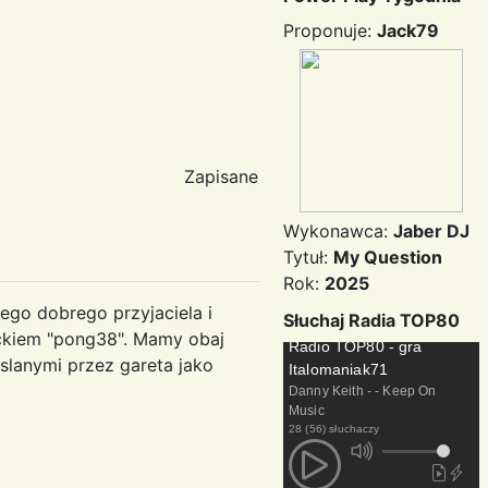
Proponuje:
Jack79
Zapisane
Wykonawca:
Jaber DJ
Tytuł:
My Question
Rok:
2025
ego dobrego przyjaciela i
Słuchaj Radia TOP80
ickiem "pong38". Mamy obaj
Radio TOP80 - gra
slanymi przez gareta jako
Italomaniak71
Danny Keith - - Keep On
Music
28 (56) słuchaczy