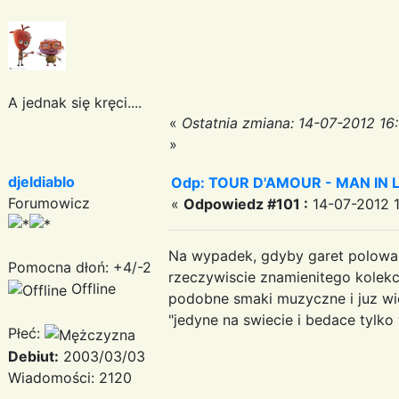
A jednak się kręci....
«
Ostatnia zmiana: 14-07-2012 16
»
djeldiablo
Odp: TOUR D'AMOUR - MAN IN LOVE
Forumowicz
«
Odpowiedz #101 :
14-07-2012 1
Na wypadek, gdyby garet polowal 
Pomocna dłoń: +4/-2
rzeczywiscie znamienitego kolek
Offline
podobne smaki muzyczne i juz wie
"jedyne na swiecie i bedace tylko 
Płeć:
Debiut:
2003/03/03
Wiadomości: 2120