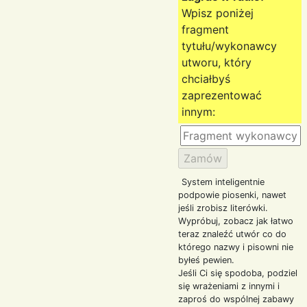
Wpisz poniżej
fragment
tytułu/wykonawcy
utworu, który
chciałbyś
zaprezentować
innym:
System inteligentnie
podpowie piosenki, nawet
jeśli zrobisz literówki.
Wypróbuj, zobacz jak łatwo
teraz znaleźć utwór co do
którego nazwy i pisowni nie
byłeś pewien.
Jeśli Ci się spodoba, podziel
się wrażeniami z innymi i
zaproś do wspólnej zabawy