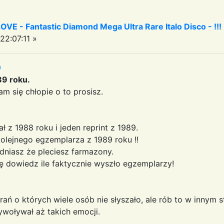
 - Fantastic Diamond Mega Ultra Rare Italo Disco - !!!
2:07:11 »
0
89 roku.
sam się chłopie o to prosisz.
ał z 1988 roku i jeden reprint z 1989.
 kolejnego egzemplarza z 1989 roku !!
niasz że pleciesz farmazony.
ę dowiedz ile faktycznie wyszło egzemplarzy!
ań o których wiele osób nie słyszało, ale rób to w innym st
ywoływał aż takich emocji.