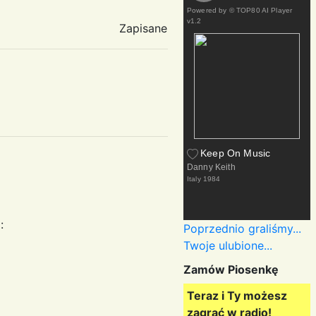
Powered by
© TOP80 AI Player
v1.2
Zapisane
Keep On Music
Danny Keith
Italy
1984
:
Poprzednio graliśmy...
Twoje ulubione...
Zamów Piosenkę
Teraz i Ty możesz
zagrać w radio!