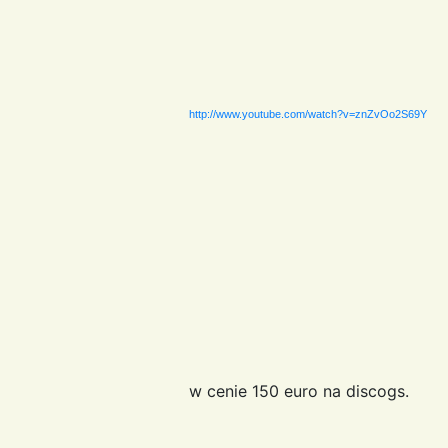
http://www.youtube.com/watch?v=znZvOo2S69Y
w cenie 150 euro na discogs.