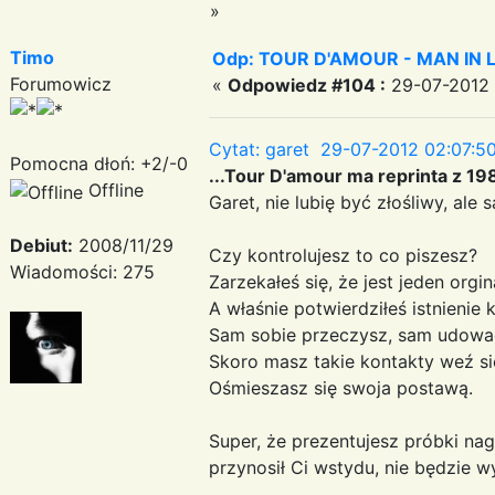
»
Timo
Odp: TOUR D'AMOUR - MAN IN LOVE
Forumowicz
«
Odpowiedz #104 :
29-07-2012 2
Cytat: garet 29-07-2012 02:07:5
Pomocna dłoń: +2/-0
...Tour D'amour ma reprinta z 19
Offline
Garet, nie lubię być złośliwy, ale 
Debiut:
2008/11/29
Czy kontrolujesz to co piszesz?
Wiadomości: 275
Zarzekałeś się, że jest jeden orgin
A właśnie potwierdziłeś istnienie
Sam sobie przeczysz, sam udowad
Skoro masz takie kontakty weź si
Ośmieszasz się swoja postawą.
Super, że prezentujesz próbki nagr
przynosił Ci wstydu, nie będzie w