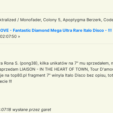
tralized / Monofader, Colony 5, Apoptygma Berzerk, Code
 - Fantastic Diamond Mega Ultra Rare Italo Disco - !!!
02:07:50 »
Rona S. (pong38), kilka unikatów na 7" mu sprzedałem, np. P
mu sprzedam LIAISON - IN THE HEART OF TOWN, Tour D'amou
 na top80.pl fragment 7" winyla Italo Disco bez opisu, tot
cie !!!
:07:18 wysłane przez garet