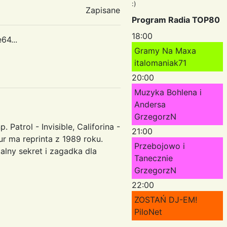
:)
Zapisane
Program Radia TOP80
18:00
64...
Gramy Na Maxa
italomaniak71
20:00
Muzyka Bohlena i
Andersa
GrzegorzN
atrol - Invisible, Califorina -
21:00
r ma reprinta z 1989 roku.
Przebojowo i
alny sekret i zagadka dla
Tanecznie
GrzegorzN
22:00
ZOSTAŃ DJ-EM!
PiloNet