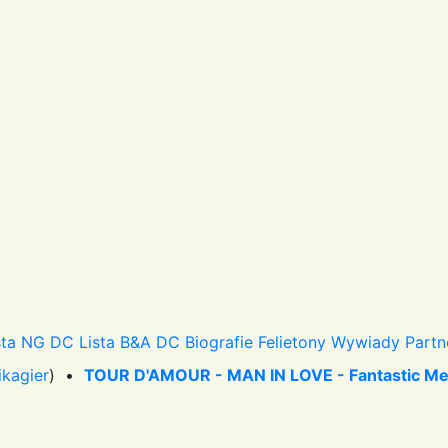
sta NG DC
Lista B&A DC
Biografie
Felietony
Wywiady
Partn
ikagier
) •
TOUR D'AMOUR - MAN IN LOVE - Fantastic Mega 