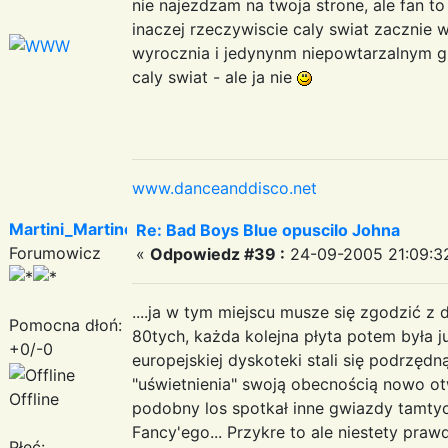
nie najezdzam na twoja strone, ale fan to
inaczej rzeczywiscie caly swiat zacznie w
wyrocznia i jedynynm niepowtarzalnym g
caly swiat - ale ja nie
www.danceanddisco.net
Martini_Martinez
Re: Bad Boys Blue opuscilo Johna
Forumowicz
«
Odpowiedz #39 :
24-09-2005 21:09:3
....ja w tym miejscu musze się zgodzić z d
Pomocna dłoń:
80tych, każda kolejna płyta potem była 
+0/-0
europejskiej dyskoteki stali się podrzęd
"uświetnienia" swoją obecnością nowo ot
Offline
podobny los spotkał inne gwiazdy tamtych
Fancy'ego... Przykre to ale niestety praw
Płeć: