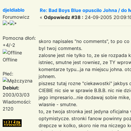
djeldiablo
Re: Bad Boys Blue opuscilo Johna / do M
Forumowicz
«
Odpowiedz #38 :
24-09-2005 20:09:1
Pomocna dłoń:
skoro napisales "no comments", to po co 
+4/-2
byl twoj comments.
zalosne jest nie tylko to, ze sie rozpad
Offline
istniec, smutne jest rowniez, ze TY wpro
komentarze typu...ja na miejscu johna. oto
Płeć:
johnem.
piszesz tutaj rozne "ciekawostki" jakbys 
Debiut:
CIEBIE nic sie w sprawie B.B.B. nic nie dz
2003/03/03
jego impresario...nie dodawaj sobie mike,
Wiadomości:
wlasnie - smutne.
2120
to, ze twoja stronka jest jedyna oficjalna
optymistycze. stronki fanow powinny po
drepcze w kolko, skoro nie ma niczego k