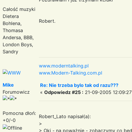
Całość muzyki
Dietera
Robert.
Bohlena,
Thomasa
Andersa, BBB,
London Boys,
Sandry
www.moderntalking.pl
www.Modern-Talking.com.pl
Mike
Re: Nie trzeba bylo tak od razu???
Forumowicz
«
Odpowiedz #25 :
21-09-2005 12:09:27
Pomocna dłoń:
Robert_Lato napisał(a):
+0/-0
>
> Oki - na poważnie - zobaczymy co będz