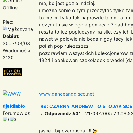
ma, bo jest gdzie indziej.
Offline
i mozna sobie o tym przeczytac tylko tam,
to nie ci, tylko tak naprawde tamci. a on i
Płeć:
i czym tu sie w ogole poniecac ? bad boy
reszta to juz popluczyny na sile. czy ich 
Debiut:
nawet w polowie nie beda nigdy tacy, jak
2003/03/03
polish pop rulezzzzzz
Wiadomości:
pozdrawiam wszystkich kolekcjonerow z
2120
1924 i opakowan czekoladek e.wedel (daw
www.danceanddisco.net
djeldiablo
Re: CZARNY ANDREW TO STOJAK SC
Forumowicz
«
Odpowiedz #31 :
21-09-2005 23:09:53
jasne ! bij czarnucha !!!!