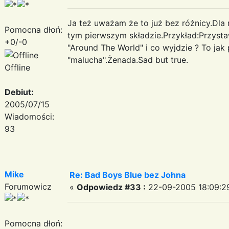
Ja też uważam że to już bez różnicy.Dla m
Pomocna dłoń:
tym pierwszym składzie.Przykład:Przystaw
+0/-0
"Around The World" i co wyjdzie ? To jak
"malucha".Żenada.Sad but true.
Offline
Debiut:
2005/07/15
Wiadomości:
93
Mike
Re: Bad Boys Blue bez Johna
Forumowicz
«
Odpowiedz #33 :
22-09-2005 18:09:2
Pomocna dłoń: