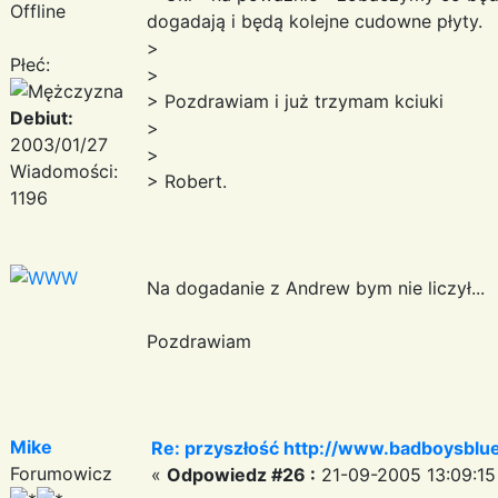
Offline
dogadają i będą kolejne cudowne płyty.
>
Płeć:
>
> Pozdrawiam i już trzymam kciuki
Debiut:
>
2003/01/27
>
Wiadomości:
> Robert.
1196
Na dogadanie z Andrew bym nie liczył...
Pozdrawiam
Mike
Re: przyszłość http://www.badboysblue
Forumowicz
«
Odpowiedz #26 :
21-09-2005 13:09:15