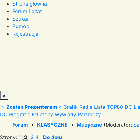
Strona główna
Forum i czat
Szukaj
Pomoc
Rejestracja
×
>
Zostań Prezenterem
<
Grafik Radia
Lista TOP80 DC
Li
DC
Biografie
Felietony
Wywiady
Partnerzy
Forum
•
KLASYCZNE
•
Muzyczne
(Moderator:
Sz
Strony:
1
[
2
]
3
4
Do dołu