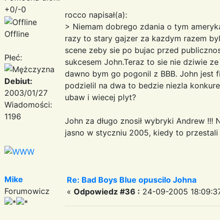
+0/-0
rocco napisał(a):
> Niemam dobrego zdania o tym amerykan
Offline
razy to stary gajzer za kazdym razem by
scene zeby sie po bujac przed publicznos
Płeć:
sukcesem John.Teraz to sie nie dziwie ze
dawno bym go pogonil z BBB. John jest fil
Debiut:
podzielil na dwa to bedzie niezla konkure
2003/01/27
ubaw i wiecej plyt?
Wiadomości:
1196
John za długo znosił wybryki Andrew !!!
jasno w styczniu 2005, kiedy to przestal
Mike
Re: Bad Boys Blue opuscilo Johna
Forumowicz
«
Odpowiedz #36 :
24-09-2005 18:09:3