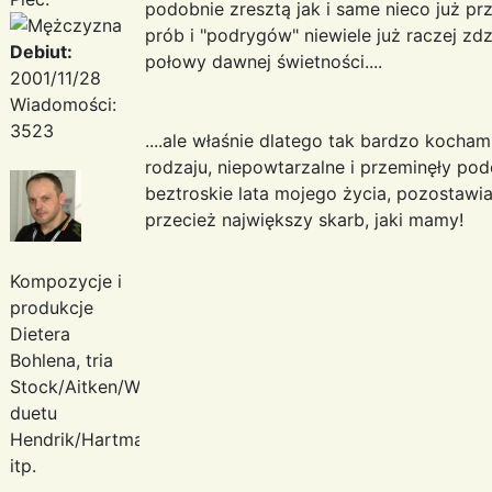
podobnie zresztą jak i same nieco już p
prób i "podrygów" niewiele już raczej zd
Debiut:
połowy dawnej świetności....
2001/11/28
Wiadomości:
3523
....ale właśnie dlatego tak bardzo kocha
rodzaju, niepowtarzalne i przeminęły podo
beztroskie lata mojego życia, pozostawi
przecież największy skarb, jaki mamy!
Kompozycje i
produkcje
Dietera
Bohlena, tria
Stock/Aitken/Waterman,
duetu
Hendrik/Hartmann
itp.