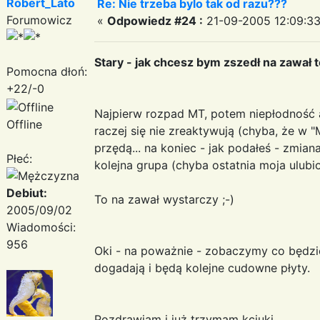
Robert_Lato
Re: Nie trzeba bylo tak od razu???
Forumowicz
«
Odpowiedz #24 :
21-09-2005 12:09:33
Stary - jak chcesz bym zszedł na zawał to
Pomocna dłoń:
+22/-0
Najpierw rozpad MT, potem niepłodność 
Offline
raczej się nie zreaktywują (chyba, że w "Ma
przędą... na koniec - jak podałeś - zmian
Płeć:
kolejna grupa (chyba ostatnia moja ulubio
Debiut:
To na zawał wystarczy ;-)
2005/09/02
Wiadomości:
956
Oki - na poważnie - zobaczymy co będzie
dogadają i będą kolejne cudowne płyty.
Pozdrawiam i już trzymam kciuki