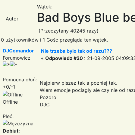
Wątek:
Bad Boys Blue be
Autor
(Przeczytany 40245 razy)
0 użytkowników i 1 Gość przegląda ten wątek.
DJComandor
Nie trzeba bylo tak od razu???
Forumowicz
«
Odpowiedz #20 :
21-09-2005 04:09:3
Pomocna dłoń:
Najpierw piszez tak a pozniej tak.
+0/-1
Wiem emocje pociagly ale czy nie od raz
Pozdro
Offline
DJC
Płeć:
Debiut: