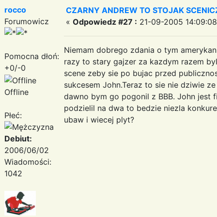
rocco
CZARNY ANDREW TO STOJAK SCENIC
Forumowicz
«
Odpowiedz #27 :
21-09-2005 14:09:08
Niemam dobrego zdania o tym amerykanin
Pomocna dłoń:
razy to stary gajzer za kazdym razem by
+0/-0
scene zeby sie po bujac przed publicznos
sukcesem John.Teraz to sie nie dziwie ze
Offline
dawno bym go pogonil z BBB. John jest fil
podzielil na dwa to bedzie niezla konkure
Płeć:
ubaw i wiecej plyt?
Debiut:
2006/06/02
Wiadomości:
1042