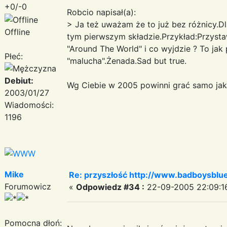
+0/-0
Robcio napisał(a):
> Ja też uważam że to już bez różnicy.Dla
Offline
tym pierwszym składzie.Przykład:Przystaw
"Around The World" i co wyjdzie ? To jak
Płeć:
"malucha".Żenada.Sad but true.
Debiut:
Wg Ciebie w 2005 powinni grać samo ja
2003/01/27
Wiadomości:
1196
Mike
Re: przyszłość http://www.badboysblue
Forumowicz
«
Odpowiedz #34 :
22-09-2005 22:09:1
Pomocna dłoń: