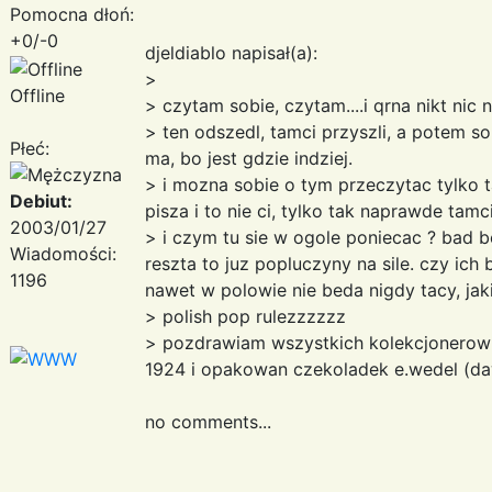
Pomocna dłoń:
+0/-0
djeldiablo napisał(a):
>
Offline
> czytam sobie, czytam....i qrna nikt nic 
> ten odszedl, tamci przyszli, a potem sob
Płeć:
ma, bo jest gdzie indziej.
> i mozna sobie o tym przeczytac tylko ta
Debiut:
pisza i to nie ci, tylko tak naprawde tamci.
2003/01/27
> i czym tu sie w ogole poniecac ? bad b
Wiadomości:
reszta to juz popluczyny na sile. czy ich 
1196
nawet w polowie nie beda nigdy tacy, jak
> polish pop rulezzzzzz
> pozdrawiam wszystkich kolekcjonerow
1924 i opakowan czekoladek e.wedel (daw
no comments...