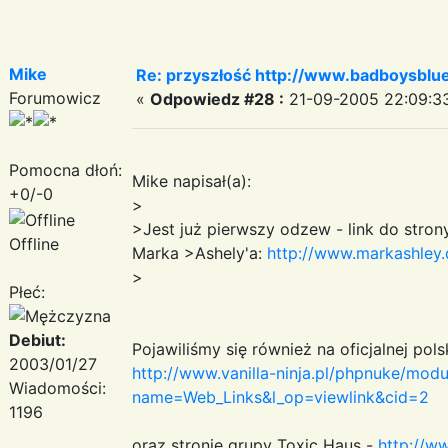
Mike
Re: przyszłość http://www.badboysblue
Forumowicz
«
Odpowiedz #28 :
21-09-2005 22:09:3
Pomocna dłoń:
Mike napisał(a):
+0/-0
>
>Jest już pierwszy odzew - link do strony 
Offline
Marka >Ashely'a:
http://www.markashley.
>
Płeć:
Debiut:
Pojawiliśmy się również na oficjalnej polsk
2003/01/27
http://www.vanilla-ninja.pl/phpnuke/modu
Wiadomości:
name=Web_Links&l_op=viewlink&cid=2
1196
oraz stronie grupy Toxic Haus -
http://w