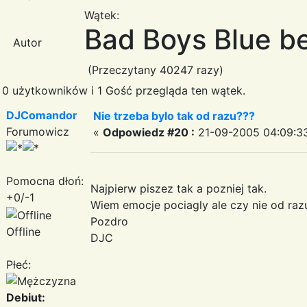
Wątek:
Bad Boys Blue be
Autor
(Przeczytany 40247 razy)
0 użytkowników i 1 Gość przegląda ten wątek.
DJComandor
Nie trzeba bylo tak od razu???
Forumowicz
«
Odpowiedz #20 :
21-09-2005 04:09:3
Pomocna dłoń:
Najpierw piszez tak a pozniej tak.
+0/-1
Wiem emocje pociagly ale czy nie od raz
Pozdro
Offline
DJC
Płeć:
Debiut: