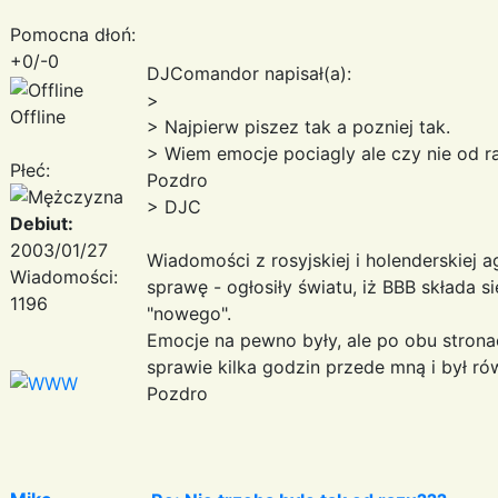
Pomocna dłoń:
+0/-0
DJComandor napisał(a):
>
Offline
> Najpierw piszez tak a pozniej tak.
> Wiem emocje pociagly ale czy nie od r
Płeć:
Pozdro
> DJC
Debiut:
2003/01/27
Wiadomości z rosyjskiej i holenderskiej 
Wiadomości:
sprawę - ogłosiły światu, iż BBB składa s
1196
"nowego".
Emocje na pewno były, ale po obu stronach
sprawie kilka godzin przede mną i był r
Pozdro