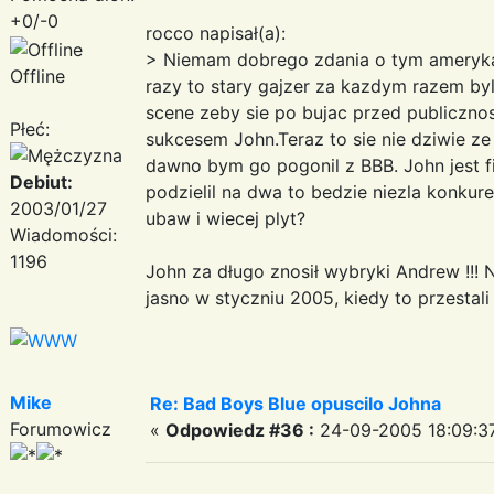
+0/-0
rocco napisał(a):
> Niemam dobrego zdania o tym amerykan
Offline
razy to stary gajzer za kazdym razem by
scene zeby sie po bujac przed publicznos
Płeć:
sukcesem John.Teraz to sie nie dziwie ze
dawno bym go pogonil z BBB. John jest fil
Debiut:
podzielil na dwa to bedzie niezla konkure
2003/01/27
ubaw i wiecej plyt?
Wiadomości:
1196
John za długo znosił wybryki Andrew !!!
jasno w styczniu 2005, kiedy to przestal
Mike
Re: Bad Boys Blue opuscilo Johna
Forumowicz
«
Odpowiedz #36 :
24-09-2005 18:09:3