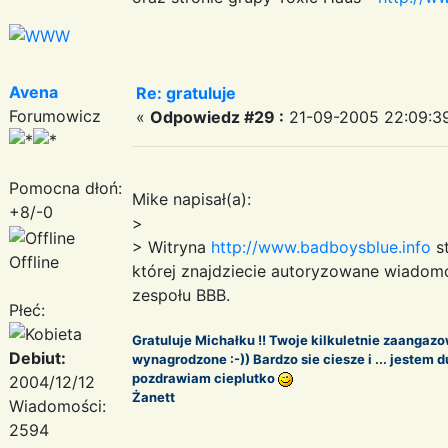
Avena
Re: gratuluje
Forumowicz
«
Odpowiedz #29 :
21-09-2005 22:09:3
Pomocna dłoń:
Mike napisał(a):
+8/-0
>
> Witryna
http://www.badboysblue.info
st
Offline
której znajdziecie autoryzowane wiadom
zespołu BBB.
Płeć:
Gratuluje Michałku !! Twoje kilkuletnie zaangazo
Debiut:
wynagrodzone :-)) Bardzo sie ciesze i ... jestem
pozdrawiam cieplutko
2004/12/12
Żanett
Wiadomości:
2594