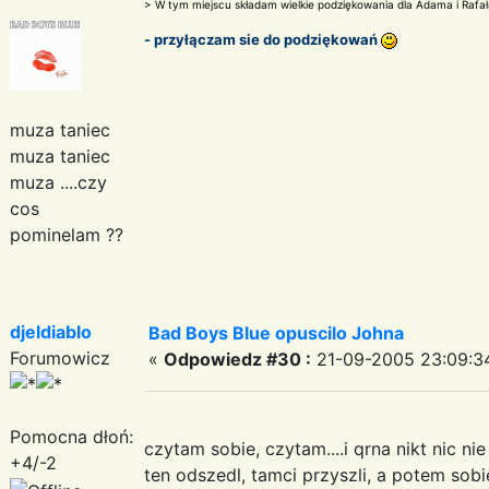
> W tym miejscu składam wielkie podziękowania dla Adama i Rafał
- przyłączam sie do podziękowań
muza taniec
muza taniec
muza ....czy
cos
pominelam ??
djeldiablo
Bad Boys Blue opuscilo Johna
Forumowicz
«
Odpowiedz #30 :
21-09-2005 23:09:3
Pomocna dłoń:
czytam sobie, czytam....i qrna nikt nic ni
+4/-2
ten odszedl, tamci przyszli, a potem sobie