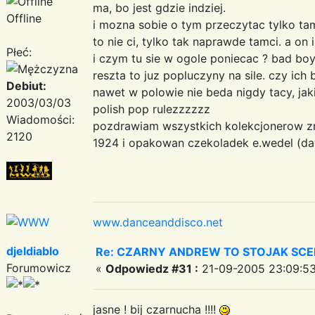
ma, bo jest gdzie indziej.
Offline
i mozna sobie o tym przeczytac tylko tam,
to nie ci, tylko tak naprawde tamci. a on i
Płeć:
i czym tu sie w ogole poniecac ? bad boy
reszta to juz popluczyny na sile. czy ich 
Debiut:
nawet w polowie nie beda nigdy tacy, jak
2003/03/03
polish pop rulezzzzzz
Wiadomości:
pozdrawiam wszystkich kolekcjonerow z
2120
1924 i opakowan czekoladek e.wedel (daw
www.danceanddisco.net
djeldiablo
Re: CZARNY ANDREW TO STOJAK SC
Forumowicz
«
Odpowiedz #31 :
21-09-2005 23:09:53
jasne ! bij czarnucha !!!!