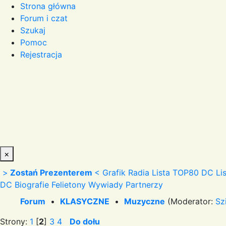
Strona główna
Forum i czat
Szukaj
Pomoc
Rejestracja
×
>
Zostań Prezenterem
<
Grafik Radia
Lista TOP80 DC
Li
DC
Biografie
Felietony
Wywiady
Partnerzy
Forum
•
KLASYCZNE
•
Muzyczne
(Moderator:
Sz
Strony:
1
[
2
]
3
4
Do dołu