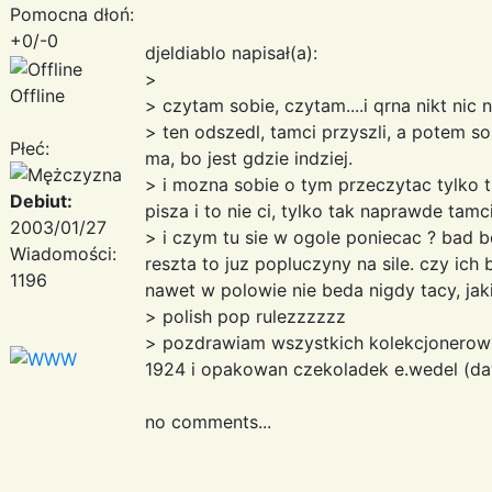
Pomocna dłoń:
+0/-0
djeldiablo napisał(a):
>
Offline
> czytam sobie, czytam....i qrna nikt nic 
> ten odszedl, tamci przyszli, a potem sob
Płeć:
ma, bo jest gdzie indziej.
> i mozna sobie o tym przeczytac tylko ta
Debiut:
pisza i to nie ci, tylko tak naprawde tamci.
2003/01/27
> i czym tu sie w ogole poniecac ? bad b
Wiadomości:
reszta to juz popluczyny na sile. czy ich 
1196
nawet w polowie nie beda nigdy tacy, jak
> polish pop rulezzzzzz
> pozdrawiam wszystkich kolekcjonerow
1924 i opakowan czekoladek e.wedel (daw
no comments...