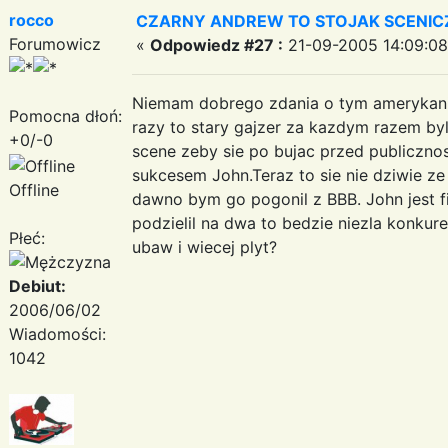
rocco
CZARNY ANDREW TO STOJAK SCENIC
Forumowicz
«
Odpowiedz #27 :
21-09-2005 14:09:08
Niemam dobrego zdania o tym amerykanin
Pomocna dłoń:
razy to stary gajzer za kazdym razem by
+0/-0
scene zeby sie po bujac przed publicznos
sukcesem John.Teraz to sie nie dziwie ze
Offline
dawno bym go pogonil z BBB. John jest fil
podzielil na dwa to bedzie niezla konkure
Płeć:
ubaw i wiecej plyt?
Debiut:
2006/06/02
Wiadomości:
1042