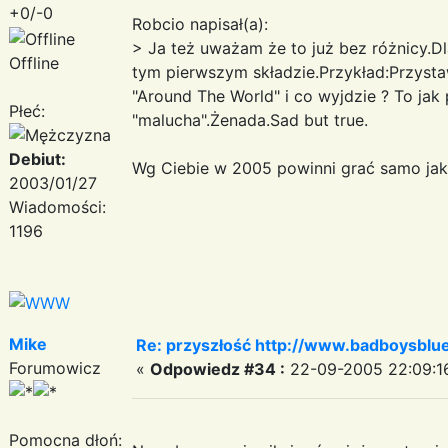
+0/-0
Robcio napisał(a):
> Ja też uważam że to już bez różnicy.Dla
Offline
tym pierwszym składzie.Przykład:Przystaw
"Around The World" i co wyjdzie ? To jak
Płeć:
"malucha".Żenada.Sad but true.
Debiut:
Wg Ciebie w 2005 powinni grać samo ja
2003/01/27
Wiadomości:
1196
Mike
Re: przyszłość http://www.badboysblue
Forumowicz
«
Odpowiedz #34 :
22-09-2005 22:09:1
Pomocna dłoń: