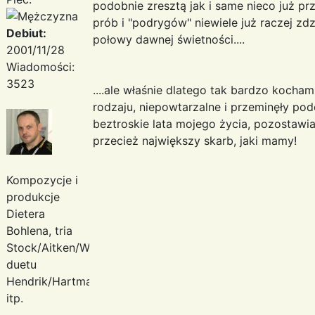
podobnie zresztą jak i same nieco już p
prób i "podrygów" niewiele już raczej zd
Debiut:
połowy dawnej świetności....
2001/11/28
Wiadomości:
3523
....ale właśnie dlatego tak bardzo kocha
rodzaju, niepowtarzalne i przeminęły podo
beztroskie lata mojego życia, pozostawi
przecież największy skarb, jaki mamy!
Kompozycje i
produkcje
Dietera
Bohlena, tria
Stock/Aitken/Waterman,
duetu
Hendrik/Hartmann
itp.