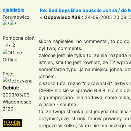
djeldiablo
Re: Bad Boys Blue opuscilo Johna / do M
Forumowicz
«
Odpowiedz #38 :
24-09-2005 20:09:1
Pomocna dłoń:
skoro napisales "no comments", to po co 
+4/-2
byl twoj comments.
zalosne jest nie tylko to, ze sie rozpad
Offline
istniec, smutne jest rowniez, ze TY wpro
komentarze typu...ja na miejscu johna. oto
Płeć:
johnem.
piszesz tutaj rozne "ciekawostki" jakbys 
Debiut:
CIEBIE nic sie w sprawie B.B.B. nic nie dz
2003/03/03
jego impresario...nie dodawaj sobie mike,
Wiadomości:
wlasnie - smutne.
2120
to, ze twoja stronka jest jedyna oficjalna
optymistycze. stronki fanow powinny po
drepcze w kolko, skoro nie ma niczego k