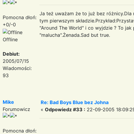
Ja też uważam że to już bez różnicy.Dla m
Pomocna dłoń:
tym pierwszym składzie.Przykład:Przystaw
+0/-0
"Around The World" i co wyjdzie ? To jak
"malucha".Żenada.Sad but true.
Offline
Debiut:
2005/07/15
Wiadomości:
93
Mike
Re: Bad Boys Blue bez Johna
Forumowicz
«
Odpowiedz #33 :
22-09-2005 18:09:2
Pomocna dłoń: