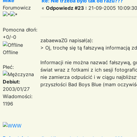
Mike
Re: Nie trzeba bylo tak od razu???
Forumowicz
«
Odpowiedz #23 :
21-09-2005 10:09:30
Pomocna dłoń:
+0/-0
zabaewaZG napisał(a):
> Oj, trochę się tą fałszywą informacją 
Offline
Informacji nie można nazwać fałszywą, g
Płeć:
świat wraz z fotkami z ich sesji fotogra
nie zamierza odpuścić i w ciągu najbliż
Debiut:
przyszłości Bad Boys Blue (mam oczywiśc
2003/01/27
Wiadomości:
1196