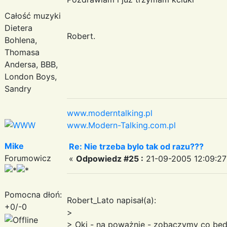
Całość muzyki
Dietera
Robert.
Bohlena,
Thomasa
Andersa, BBB,
London Boys,
Sandry
www.moderntalking.pl
www.Modern-Talking.com.pl
Mike
Re: Nie trzeba bylo tak od razu???
Forumowicz
«
Odpowiedz #25 :
21-09-2005 12:09:27
Pomocna dłoń:
Robert_Lato napisał(a):
+0/-0
>
> Oki - na poważnie - zobaczymy co będz