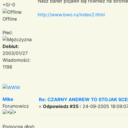
Nasz baner pojawił się również na stroni
+0/-0
http://www.bwo.ru/index2.html
Offline
Płeć:
Debiut:
2003/01/27
Wiadomości:
1196
Mike
Re: CZARNY ANDREW TO STOJAK SC
Forumowicz
«
Odpowiedz #35 :
24-09-2005 18:09:07
Pomocna dłoń: