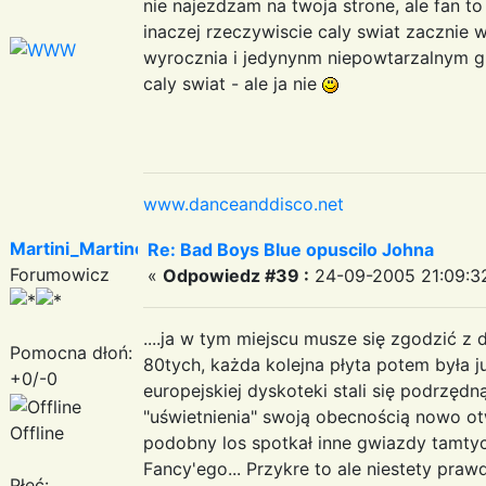
nie najezdzam na twoja strone, ale fan to
inaczej rzeczywiscie caly swiat zacznie w
wyrocznia i jedynynm niepowtarzalnym g
caly swiat - ale ja nie
www.danceanddisco.net
Martini_Martinez
Re: Bad Boys Blue opuscilo Johna
Forumowicz
«
Odpowiedz #39 :
24-09-2005 21:09:3
....ja w tym miejscu musze się zgodzić z d
Pomocna dłoń:
80tych, każda kolejna płyta potem była 
+0/-0
europejskiej dyskoteki stali się podrzęd
"uświetnienia" swoją obecnością nowo ot
Offline
podobny los spotkał inne gwiazdy tamtych
Fancy'ego... Przykre to ale niestety praw
Płeć: