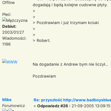
Offline
dogadają i będą kolejne cudowne płyty.
>
Płeć:
>
> Pozdrawiam i już trzymam kciuki
Debiut:
>
2003/01/27
>
Wiadomości:
> Robert.
1196
Na dogadanie z Andrew bym nie liczył...
Pozdrawiam
Mike
Re: przyszłość http://www.badboysblue
Forumowicz
«
Odpowiedz #26 :
21-09-2005 13:09:15