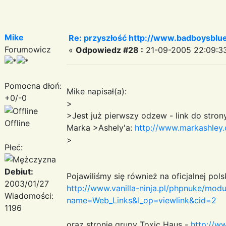
Mike
Re: przyszłość http://www.badboysblue
Forumowicz
«
Odpowiedz #28 :
21-09-2005 22:09:3
Pomocna dłoń:
Mike napisał(a):
+0/-0
>
>Jest już pierwszy odzew - link do strony 
Offline
Marka >Ashely'a:
http://www.markashley.
>
Płeć:
Debiut:
Pojawiliśmy się również na oficjalnej polsk
2003/01/27
http://www.vanilla-ninja.pl/phpnuke/modu
Wiadomości:
name=Web_Links&l_op=viewlink&cid=2
1196
oraz stronie grupy Toxic Haus -
http://w