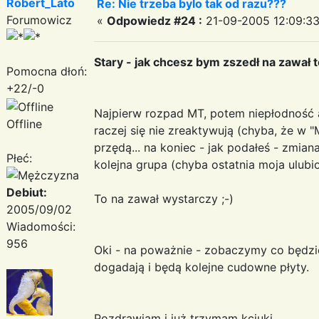
Robert_Lato
Re: Nie trzeba bylo tak od razu???
Forumowicz
«
Odpowiedz #24 :
21-09-2005 12:09:33
Stary - jak chcesz bym zszedł na zawał to
Pomocna dłoń:
+22/-0
Najpierw rozpad MT, potem niepłodność 
Offline
raczej się nie zreaktywują (chyba, że w "Ma
przędą... na koniec - jak podałeś - zmian
Płeć:
kolejna grupa (chyba ostatnia moja ulubio
Debiut:
To na zawał wystarczy ;-)
2005/09/02
Wiadomości:
956
Oki - na poważnie - zobaczymy co będzie
dogadają i będą kolejne cudowne płyty.
Pozdrawiam i już trzymam kciuki