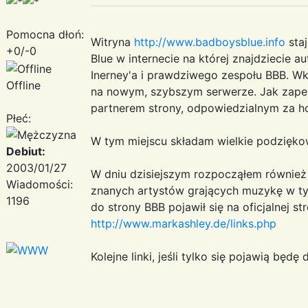
Pomocna dłoń:
Witryna
http://www.badboysblue.info
staj
+0/-0
Blue w internecie na której znajdziecie
Inerney'a i prawdziwego zespołu BBB. Wk
Offline
na nowym, szybszym serwerze. Jak zapew
partnerem strony, odpowiedzialnym za ho
Płeć:
W tym miejscu składam wielkie podziękow
Debiut:
2003/01/27
W dniu dzisiejszym rozpocząłem również
Wiadomości:
znanych artystów grających muzykę w tym
1196
do strony BBB pojawił się na oficjalnej st
http://www.markashley.de/links.php
Kolejne linki, jeśli tylko się pojawią będ