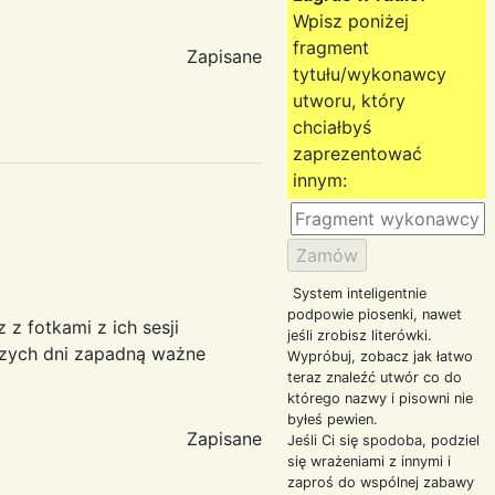
Wpisz poniżej
fragment
Zapisane
tytułu/wykonawcy
utworu, który
chciałbyś
zaprezentować
innym:
System inteligentnie
podpowie piosenki, nawet
z fotkami z ich sesji
jeśli zrobisz literówki.
ższych dni zapadną ważne
Wypróbuj, zobacz jak łatwo
teraz znaleźć utwór co do
którego nazwy i pisowni nie
byłeś pewien.
Zapisane
Jeśli Ci się spodoba, podziel
się wrażeniami z innymi i
zaproś do wspólnej zabawy