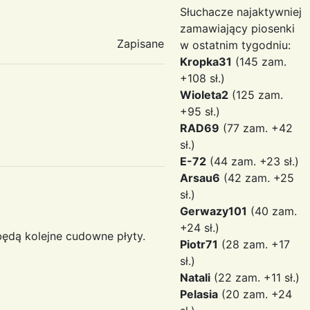
Słuchacze najaktywniej
zamawiający piosenki
Zapisane
w ostatnim tygodniu:
Kropka31
(145 zam.
+108 sł.)
Wioleta2
(125 zam.
+95 sł.)
RAD69
(77 zam. +42
sł.)
E-72
(44 zam. +23 sł.)
Arsau6
(42 zam. +25
sł.)
Gerwazy101
(40 zam.
+24 sł.)
będą kolejne cudowne płyty.
Piotr71
(28 zam. +17
sł.)
Natali
(22 zam. +11 sł.)
Pelasia
(20 zam. +24