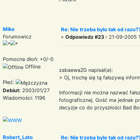
Mike
Re: Nie trzeba bylo tak od razu?
Forumowicz
«
Odpowiedz #23 :
21-09-2005 1
Pomocna dłoń: +0/-0
Offline
zabaewaZG napisał(a):
> Oj, trochę się tą fałszywą inf
Płeć:
Debiut:
2003/01/27
Informacji nie można nazwać fałsz
Wiadomości: 1196
fotograficznej. Gość ma jednak p
decyzje co do przyszłości Bad Bo
Robert_Lato
Re: Nie trzeba bylo tak od razu?