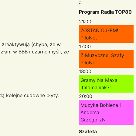
:)
Program Radia TOP80
21:00
ZOSTAŃ DJ-EM!
PiloNet
e zreaktywują (chyba, że w
17:00
rozłam w BBB i czarne myśli, że
Z Muzycznej Szafy
PiloNet
18:00
Gramy Na Maxa
italomaniak71
dą kolejne cudowne płyty.
20:00
Muzyka Bohlena i
Andersa
GrzegorzN
Szafeta