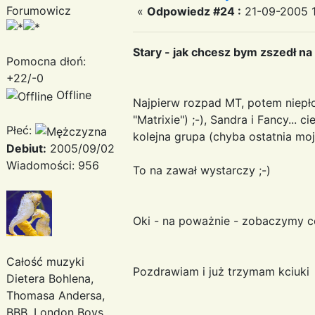
Forumowicz
«
Odpowiedz #24 :
21-09-2005 1
Stary - jak chcesz bym zszedł na 
Pomocna dłoń:
+22/-0
Offline
Najpierw rozpad MT, potem niepło
"Matrixie") ;-), Sandra i Fancy... 
Płeć:
kolejna grupa (chyba ostatnia moj
Debiut:
2005/09/02
Wiadomości: 956
To na zawał wystarczy ;-)
Oki - na poważnie - zobaczymy co
Całość muzyki
Pozdrawiam i już trzymam kciuki
Dietera Bohlena,
Thomasa Andersa,
BBB, London Boys,