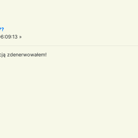
??
6:09:13 »
macją zdenerwowałem!