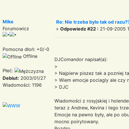
Mike
Re: Nie trzeba bylo tak od razu?
Forumowicz
«
Odpowiedz #22 :
21-09-2005 1
Pomocna dłoń: +0/-0
Offline
DJComandor napisał(a):
>
Płeć:
> Najpierw piszez tak a pozniej ta
Debiut:
2003/01/27
> Wiem emocje pociagly ale czy n
Wiadomości: 1196
> DJC
Wiadomości z rosyjskiej i holender
teraz z Andrew, Kevina i tego trz
Emocje na pewno były, ale po obu 
mocno poirytowany.
Pozdro