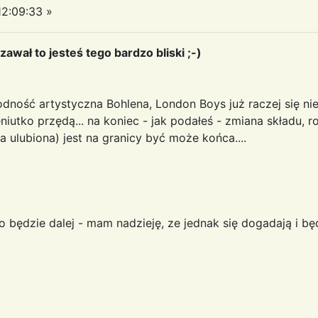
2:09:33 »
zawał to jesteś tego bardzo bliski ;-)
dność artystyczna Bohlena, London Boys już raczej się ni
cieniutko przędą... na koniec - jak podałeś - zmiana składu, 
a ulubiona) jest na granicy być może końca....
 będzie dalej - mam nadzieję, ze jednak się dogadają i bę