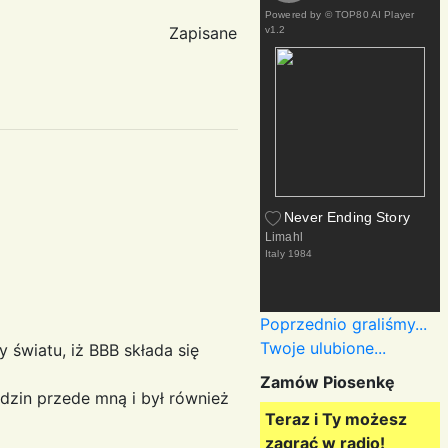
Powered by
© TOP80 AI Player
Zapisane
v1.2
Never Ending Story
Limahl
Italy
1984
Poprzednio graliśmy...
Twoje ulubione...
y światu, iż BBB składa się
Zamów Piosenkę
odzin przede mną i był również
Teraz i Ty możesz
zagrać w radio!