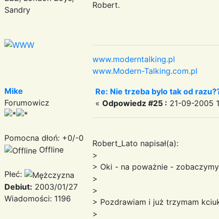
Robert.
Sandry
www.moderntalking.pl
www.Modern-Talking.com.pl
Mike
Re: Nie trzeba bylo tak od razu?
Forumowicz
«
Odpowiedz #25 :
21-09-2005 1
Pomocna dłoń: +0/-0
Robert_Lato napisał(a):
Offline
>
> Oki - na poważnie - zobaczymy 
Płeć:
>
Debiut:
2003/01/27
>
Wiadomości: 1196
> Pozdrawiam i już trzymam kciuk
>