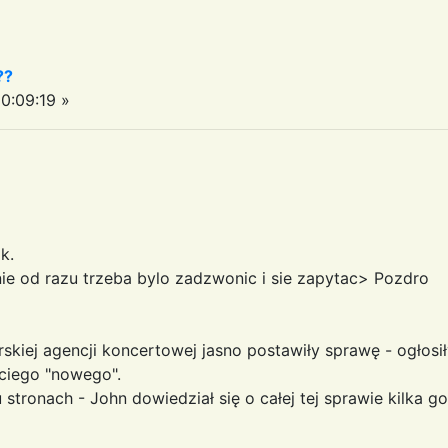
??
0:09:19 »
k.
ie od razu trzeba bylo zadzwonic i sie zapytac> Pozdro
skiej agencji koncertowej jasno postawiły sprawę - ogłosił
eciego "nowego".
stronach - John dowiedział się o całej tej sprawie kilka g