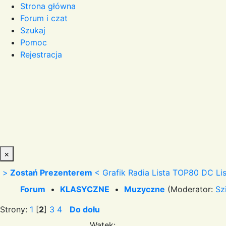
Strona główna
Forum i czat
Szukaj
Pomoc
Rejestracja
×
>
Zostań Prezenterem
<
Grafik Radia
Lista TOP80 DC
Li
Forum
•
KLASYCZNE
•
Muzyczne
(Moderator:
Sz
Strony:
1
[
2
]
3
4
Do dołu
Wątek: