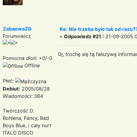
ZabaewaZG
Re: Nie trzeba bylo tak od razu?
Forumowicz
«
Odpowiedz #21 :
21-09-2005 0
Oj, trochę się tą fałszywą infor
Pomocna dłoń: +0/-0
Offline
Płeć:
Debiut:
2005/08/28
Wiadomości: 384
Twórczość D.
Bohlena, Fancy, Bad
Boys Blue, i cały nurt
ITALO DISCO