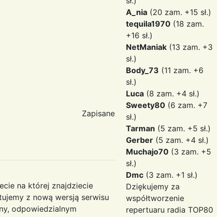
sł.)
A_nia
(20 zam. +15 sł.)
tequila1970
(18 zam.
+16 sł.)
NetManiak
(13 zam. +3
sł.)
Body_73
(11 zam. +6
sł.)
Luca
(8 zam. +4 sł.)
Sweety80
(6 zam. +7
Zapisane
sł.)
Tarman
(5 zam. +5 sł.)
Gerber
(5 zam. +4 sł.)
Muchajo70
(3 zam. +5
sł.)
Dmc
(3 zam. +1 sł.)
ecie na której znajdziecie
Dziękujemy za
tujemy z nową wersją serwisu
współtworzenie
ony, odpowiedzialnym
repertuaru radia TOP80