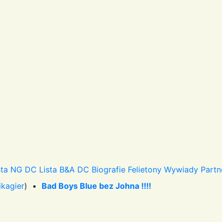
sta NG DC
Lista B&A DC
Biografie
Felietony
Wywiady
Partn
ikagier
) •
Bad Boys Blue bez Johna !!!!