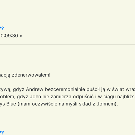
??
0:09:30 »
ormacją zdenerwowałem!
ywą, gdyż Andrew bezceremonialnie puścił ją w świat wraz 
roblem, gdyż John nie zamierza odpuścić i w ciągu najbli
ys Blue (mam oczywiście na myśli skład z Johnem).
??