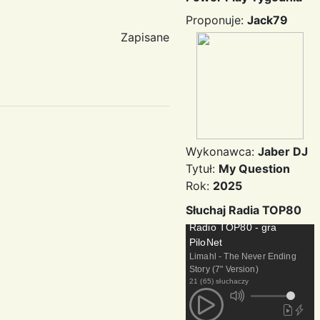
Proponuje:
Jack79
Zapisane
Wykonawca:
Jaber DJ
Tytuł:
My Question
Rok:
2025
Słuchaj Radia TOP80
Radio TOP80 - gra
PiloNet
Limahl - The Never Ending
Story (7" Version)
21 (65) słuchaczy