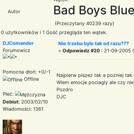
Bad Boys Blue
Autor
(Przeczytany 40239 razy)
0 użytkowników i 1 Gość przegląda ten wątek.
DJComandor
Nie trzeba bylo tak od razu???
Forumowicz
«
Odpowiedz #20 :
21-09-2005 0
Pomocna dłoń: +0/-1
Najpierw piszez tak a pozniej tak.
Offline
Wiem emocje pociagly ale czy nie
Pozdro
Płeć:
DJC
Debiut:
2003/02/10
Wiadomości: 1361