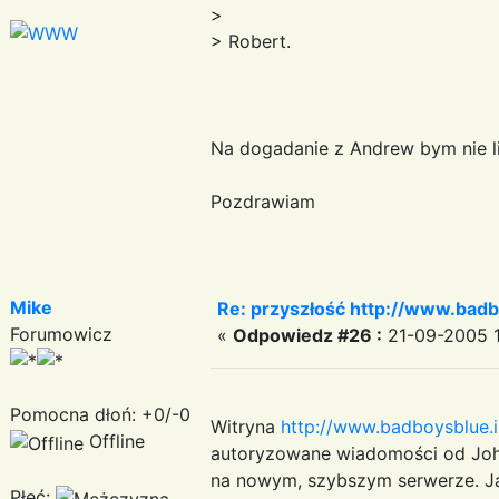
>
> Robert.
Na dogadanie z Andrew bym nie lic
Pozdrawiam
Mike
Re: przyszłość http://www.badb
Forumowicz
«
Odpowiedz #26 :
21-09-2005 1
Pomocna dłoń: +0/-0
Witryna
http://www.badboysblue.i
Offline
autoryzowane wiadomości od John
na nowym, szybszym serwerze. Ja
Płeć: