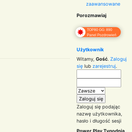
zaawansowane
Porozmawiaj
TOP80 GG: 890
Panel Pozdrowień
Użytkownik
Witamy,
Gość
.
Zaloguj
się
lub
zarejestruj
.
Zaloguj się podając
nazwę użytkownika,
hasło i długość sesji
Power Play Tygodnia