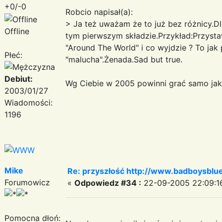
+0/-0
Robcio napisał(a):
> Ja też uważam że to już bez różnicy.Dla
Offline
tym pierwszym składzie.Przykład:Przystaw
"Around The World" i co wyjdzie ? To jak
Płeć:
"malucha".Żenada.Sad but true.
Debiut:
Wg Ciebie w 2005 powinni grać samo ja
2003/01/27
Wiadomości:
1196
Mike
Re: przyszłość http://www.badboysblue
Forumowicz
«
Odpowiedz #34 :
22-09-2005 22:09:1
Pomocna dłoń: