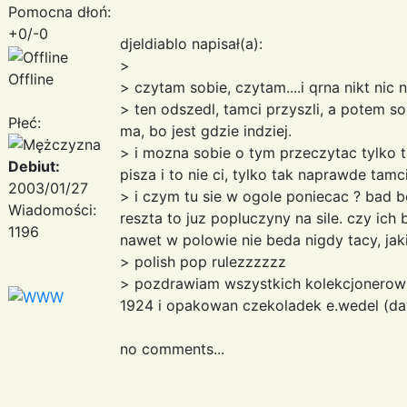
Pomocna dłoń:
+0/-0
djeldiablo napisał(a):
>
Offline
> czytam sobie, czytam....i qrna nikt nic 
> ten odszedl, tamci przyszli, a potem sob
Płeć:
ma, bo jest gdzie indziej.
> i mozna sobie o tym przeczytac tylko ta
Debiut:
pisza i to nie ci, tylko tak naprawde tamci.
2003/01/27
> i czym tu sie w ogole poniecac ? bad b
Wiadomości:
reszta to juz popluczyny na sile. czy ich 
1196
nawet w polowie nie beda nigdy tacy, jak
> polish pop rulezzzzzz
> pozdrawiam wszystkich kolekcjonerow
1924 i opakowan czekoladek e.wedel (daw
no comments...