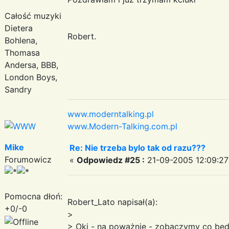
Całość muzyki
Dietera
Robert.
Bohlena,
Thomasa
Andersa, BBB,
London Boys,
Sandry
www.moderntalking.pl
www.Modern-Talking.com.pl
Mike
Re: Nie trzeba bylo tak od razu???
Forumowicz
«
Odpowiedz #25 :
21-09-2005 12:09:27
Pomocna dłoń:
Robert_Lato napisał(a):
+0/-0
>
> Oki - na poważnie - zobaczymy co będz