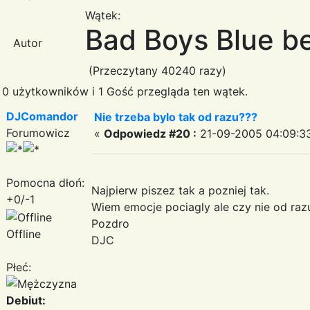
Wątek:
Bad Boys Blue be
Autor
(Przeczytany 40240 razy)
0 użytkowników i 1 Gość przegląda ten wątek.
DJComandor
Nie trzeba bylo tak od razu???
Forumowicz
«
Odpowiedz #20 :
21-09-2005 04:09:3
Pomocna dłoń:
Najpierw piszez tak a pozniej tak.
+0/-1
Wiem emocje pociagly ale czy nie od raz
Pozdro
Offline
DJC
Płeć:
Debiut: