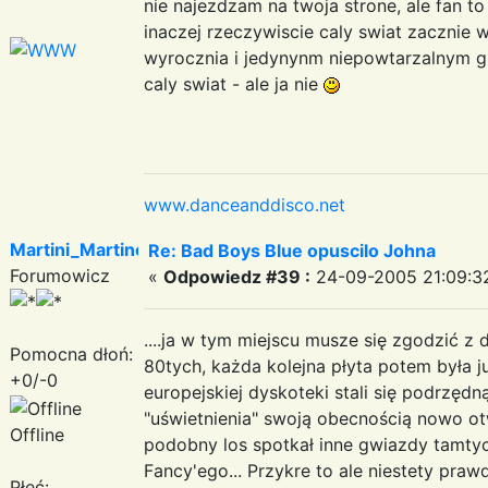
nie najezdzam na twoja strone, ale fan to
inaczej rzeczywiscie caly swiat zacznie w
wyrocznia i jedynynm niepowtarzalnym g
caly swiat - ale ja nie
www.danceanddisco.net
Martini_Martinez
Re: Bad Boys Blue opuscilo Johna
Forumowicz
«
Odpowiedz #39 :
24-09-2005 21:09:3
....ja w tym miejscu musze się zgodzić z d
Pomocna dłoń:
80tych, każda kolejna płyta potem była 
+0/-0
europejskiej dyskoteki stali się podrzęd
"uświetnienia" swoją obecnością nowo ot
Offline
podobny los spotkał inne gwiazdy tamtych
Fancy'ego... Przykre to ale niestety praw
Płeć: