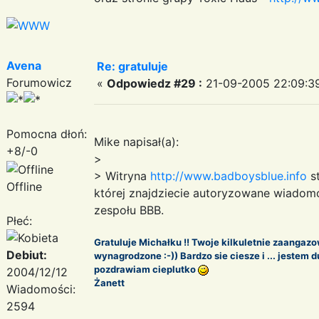
Avena
Re: gratuluje
Forumowicz
«
Odpowiedz #29 :
21-09-2005 22:09:3
Pomocna dłoń:
Mike napisał(a):
+8/-0
>
> Witryna
http://www.badboysblue.info
st
Offline
której znajdziecie autoryzowane wiadom
zespołu BBB.
Płeć:
Gratuluje Michałku !! Twoje kilkuletnie zaangazo
Debiut:
wynagrodzone :-)) Bardzo sie ciesze i ... jestem
pozdrawiam cieplutko
2004/12/12
Żanett
Wiadomości:
2594