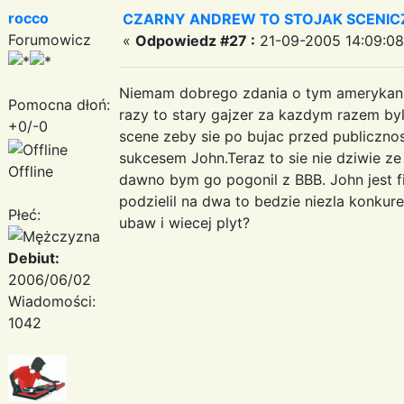
rocco
CZARNY ANDREW TO STOJAK SCENIC
Forumowicz
«
Odpowiedz #27 :
21-09-2005 14:09:08
Niemam dobrego zdania o tym amerykanin
Pomocna dłoń:
razy to stary gajzer za kazdym razem by
+0/-0
scene zeby sie po bujac przed publicznos
sukcesem John.Teraz to sie nie dziwie ze
Offline
dawno bym go pogonil z BBB. John jest fil
podzielil na dwa to bedzie niezla konkure
Płeć:
ubaw i wiecej plyt?
Debiut:
2006/06/02
Wiadomości:
1042