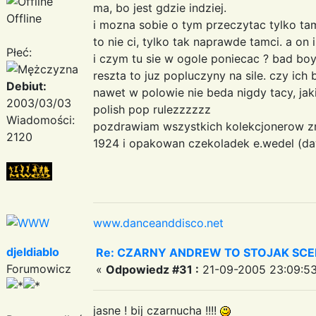
ma, bo jest gdzie indziej.
Offline
i mozna sobie o tym przeczytac tylko tam,
to nie ci, tylko tak naprawde tamci. a on i
Płeć:
i czym tu sie w ogole poniecac ? bad boy
reszta to juz popluczyny na sile. czy ich 
Debiut:
nawet w polowie nie beda nigdy tacy, jak
2003/03/03
polish pop rulezzzzzz
Wiadomości:
pozdrawiam wszystkich kolekcjonerow z
2120
1924 i opakowan czekoladek e.wedel (daw
www.danceanddisco.net
djeldiablo
Re: CZARNY ANDREW TO STOJAK SC
Forumowicz
«
Odpowiedz #31 :
21-09-2005 23:09:53
jasne ! bij czarnucha !!!!