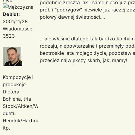
podobnie zresztą jak i same nieco już p
prób i "podrygów" niewiele już raczej zd
Debiut:
połowy dawnej świetności....
2001/11/28
Wiadomości:
3523
....ale właśnie dlatego tak bardzo kocha
rodzaju, niepowtarzalne i przeminęły podo
beztroskie lata mojego życia, pozostawi
przecież największy skarb, jaki mamy!
Kompozycje i
produkcje
Dietera
Bohlena, tria
Stock/Aitken/Waterman,
duetu
Hendrik/Hartmann
itp.