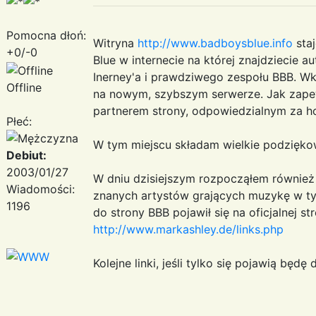
Pomocna dłoń:
Witryna
http://www.badboysblue.info
staj
+0/-0
Blue w internecie na której znajdziecie
Inerney'a i prawdziwego zespołu BBB. Wk
Offline
na nowym, szybszym serwerze. Jak zapew
partnerem strony, odpowiedzialnym za ho
Płeć:
W tym miejscu składam wielkie podziękow
Debiut:
2003/01/27
W dniu dzisiejszym rozpocząłem również
Wiadomości:
znanych artystów grających muzykę w tym
1196
do strony BBB pojawił się na oficjalnej st
http://www.markashley.de/links.php
Kolejne linki, jeśli tylko się pojawią będ