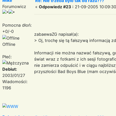
Mike
Re: Nie trzeba bylo tak od razu???
Forumowicz
«
Odpowiedz #23 :
21-09-2005 10:09:30
Pomocna dłoń:
+0/-0
zabaewaZG napisał(a):
> Oj, trochę się tą fałszywą informacją 
Offline
Informacji nie można nazwać fałszywą, g
Płeć:
świat wraz z fotkami z ich sesji fotogra
nie zamierza odpuścić i w ciągu najbliż
Debiut:
przyszłości Bad Boys Blue (mam oczywiśc
2003/01/27
Wiadomości:
1196