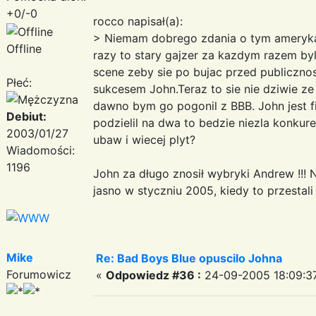
+0/-0
rocco napisał(a):
> Niemam dobrego zdania o tym amerykan
Offline
razy to stary gajzer za kazdym razem by
scene zeby sie po bujac przed publicznos
Płeć:
sukcesem John.Teraz to sie nie dziwie ze
dawno bym go pogonil z BBB. John jest fil
Debiut:
podzielil na dwa to bedzie niezla konkure
2003/01/27
ubaw i wiecej plyt?
Wiadomości:
1196
John za długo znosił wybryki Andrew !!!
jasno w styczniu 2005, kiedy to przestal
Mike
Re: Bad Boys Blue opuscilo Johna
Forumowicz
«
Odpowiedz #36 :
24-09-2005 18:09:3