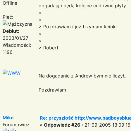
Offline
dogadają i będą kolejne cudowne płyty.
>
Płeć:
>
> Pozdrawiam i już trzymam kciuki
Debiut:
>
2003/01/27
>
Wiadomości:
> Robert.
1196
Na dogadanie z Andrew bym nie liczył...
Pozdrawiam
Mike
Re: przyszłość http://www.badboysblue
Forumowicz
«
Odpowiedz #26 :
21-09-2005 13:09:15