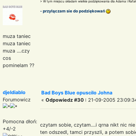
> W tym miejscu składam wielkie podziękowania dla Adama i Rafał
- przyłączam sie do podziękowań
muza taniec
muza taniec
muza ....czy
cos
pominelam ??
djeldiablo
Bad Boys Blue opuscilo Johna
Forumowicz
«
Odpowiedz #30 :
21-09-2005 23:09:3
Pomocna dłoń:
czytam sobie, czytam....i qrna nikt nic ni
+4/-2
ten odszedl, tamci przyszli, a potem sobie