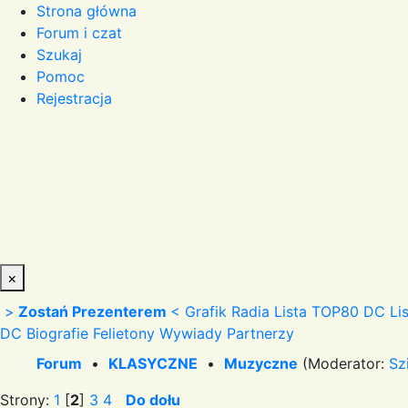
Strona główna
Forum i czat
Szukaj
Pomoc
Rejestracja
×
>
Zostań Prezenterem
<
Grafik Radia
Lista TOP80 DC
Li
DC
Biografie
Felietony
Wywiady
Partnerzy
Forum
•
KLASYCZNE
•
Muzyczne
(Moderator:
Sz
Strony:
1
[
2
]
3
4
Do dołu