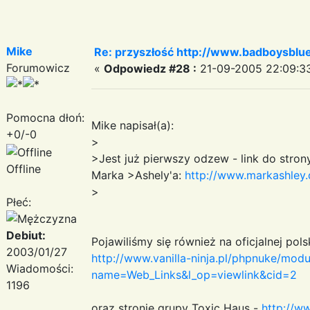
Mike
Re: przyszłość http://www.badboysblue
Forumowicz
«
Odpowiedz #28 :
21-09-2005 22:09:3
Pomocna dłoń:
Mike napisał(a):
+0/-0
>
>Jest już pierwszy odzew - link do strony 
Offline
Marka >Ashely'a:
http://www.markashley.
>
Płeć:
Debiut:
Pojawiliśmy się również na oficjalnej polsk
2003/01/27
http://www.vanilla-ninja.pl/phpnuke/modu
Wiadomości:
name=Web_Links&l_op=viewlink&cid=2
1196
oraz stronie grupy Toxic Haus -
http://w