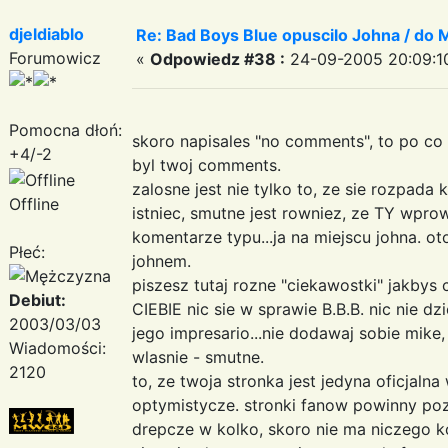
djeldiablo
Re: Bad Boys Blue opuscilo Johna / do M
Forumowicz
«
Odpowiedz #38 :
24-09-2005 20:09:1
Pomocna dłoń:
skoro napisales "no comments", to po co 
+4/-2
byl twoj comments.
zalosne jest nie tylko to, ze sie rozpad
Offline
istniec, smutne jest rowniez, ze TY wpro
komentarze typu...ja na miejscu johna. oto
Płeć:
johnem.
piszesz tutaj rozne "ciekawostki" jakbys 
Debiut:
CIEBIE nic sie w sprawie B.B.B. nic nie dz
2003/03/03
jego impresario...nie dodawaj sobie mike,
Wiadomości:
wlasnie - smutne.
2120
to, ze twoja stronka jest jedyna oficjalna
optymistycze. stronki fanow powinny po
drepcze w kolko, skoro nie ma niczego k