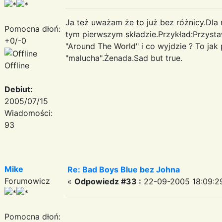
Ja też uważam że to już bez różnicy.Dla m
Pomocna dłoń:
tym pierwszym składzie.Przykład:Przystaw
+0/-0
"Around The World" i co wyjdzie ? To jak
"malucha".Żenada.Sad but true.
Offline
Debiut:
2005/07/15
Wiadomości:
93
Mike
Re: Bad Boys Blue bez Johna
Forumowicz
«
Odpowiedz #33 :
22-09-2005 18:09:2
Pomocna dłoń: