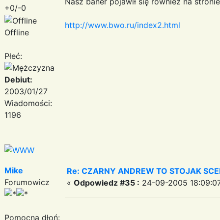
Nasz baner pojawił się również na stroni
+0/-0
http://www.bwo.ru/index2.html
Offline
Płeć:
Debiut:
2003/01/27
Wiadomości:
1196
Mike
Re: CZARNY ANDREW TO STOJAK SC
Forumowicz
«
Odpowiedz #35 :
24-09-2005 18:09:07
Pomocna dłoń: