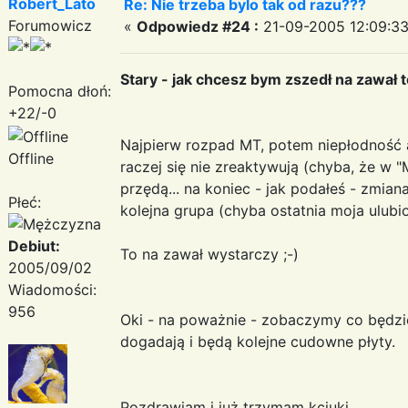
Robert_Lato
Re: Nie trzeba bylo tak od razu???
Forumowicz
«
Odpowiedz #24 :
21-09-2005 12:09:33
Stary - jak chcesz bym zszedł na zawał to
Pomocna dłoń:
+22/-0
Najpierw rozpad MT, potem niepłodność 
Offline
raczej się nie zreaktywują (chyba, że w "Ma
przędą... na koniec - jak podałeś - zmian
Płeć:
kolejna grupa (chyba ostatnia moja ulubio
Debiut:
To na zawał wystarczy ;-)
2005/09/02
Wiadomości:
956
Oki - na poważnie - zobaczymy co będzie
dogadają i będą kolejne cudowne płyty.
Pozdrawiam i już trzymam kciuki