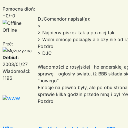
Pomocna dłoń:
+0/-0
DJComandor napisał(a):
>
Offline
> Najpierw piszez tak a pozniej tak.
> Wiem emocje pociagly ale czy nie od r
Płeć:
Pozdro
> DJC
Debiut:
2003/01/27
Wiadomości z rosyjskiej i holenderskiej 
Wiadomości:
sprawę - ogłosiły światu, iż BBB składa s
1196
"nowego".
Emocje na pewno były, ale po obu stronach
sprawie kilka godzin przede mną i był r
Pozdro