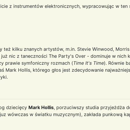
icie z instrumentów elektronicznych, wypracowując w ten
y też kilku znanych artystów, m.in. Stevie Winwood, Morris
uż nic z taneczności The Party's Over - dominuje w nich k
zy prawie symfoniczny rozmach (
Time It's Time
). Równie b
Zaś Mark Hollis, którego głos jest zdecydowanie najważni
yki.
log dziecięcy
Mark Hollis
, porzuciwszy studia przyjeżdża 
juz wówczas w światku muzycznym), zakłada punkową ka