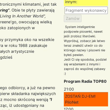
innym:
ronicznymi klimatami, jest tak
ring"
. Obie te płyty zawierają
Living In Another World",
Greene'go, owocującą wielką
System inteligentnie
oko zatopionych w
podpowie piosenki, nawet
jeśli zrobisz literówki.
py przymyka oko na wszelkie
Wypróbuj, zobacz jak łatwo
ra w roku 1988 zaskakuje
teraz znaleźć utwór co do
którego nazwy i pisowni nie
ałych artystycznie
byłeś pewien.
 gdzieś
Jeśli Ci się spodoba, podziel
się wrażeniami z innymi i
zaproś do wspólnej zabawy
:)
Program Radia TOP80
nego odbiorcy, a już na pewno
21:00
jpierw składanka największych
ZOSTAŃ DJ-EM!
l z mocno skróconą wersją
"I
PiloNet
dząc, iż udostępniany na
17:00