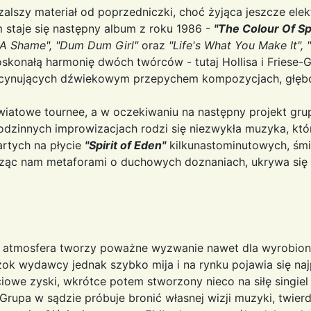
lszy materiał od poprzedniczki, choć żyjąca jeszcze elekt
 staje się następny album z roku 1986 -
"The Colour Of Sp
ch A Shame", "Dum Dum Girl"
oraz
"Life's What You Make It", "
skonałą harmonię dwóch twórców - tutaj Hollisa i Friese-
fascynujących dźwiekowym przepychem kompozycjach, głęb
iatowe tournee, a w oczekiwaniu na następny projekt gru
zinnych improwizacjach rodzi się niezwykła muzyka, któ
artych na płycie
"Spirit of Eden"
kilkunastominutowych, śmi
cząc nam metaforami o duchowych doznaniach, ukrywa się
 Jej atmosfera tworzy poważne wyzwanie nawet dla wyrobio
ok wydawcy jednak szybko mija i na rynku pojawia się na
iowe zyski, wkrótce potem stworzony nieco na siłę singie
Grupa w sądzie próbuje bronić własnej wizji muzyki, twier