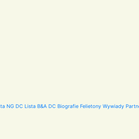
sta NG DC
Lista B&A DC
Biografie
Felietony
Wywiady
Partn