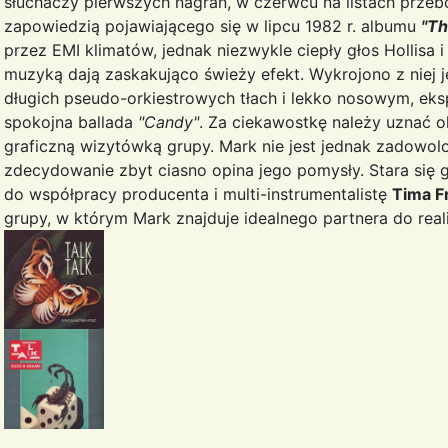
słuchaczy pierwszych nagrań, w czerwcu na listach przeb
zapowiedzią pojawiającego się w lipcu 1982 r. albumu
"Th
przez EMI klimatów, jednak niezwykle ciepły głos Hollisa 
muzyką dają zaskakująco świeży efekt. Wykrojono z niej je
długich pseudo-orkiestrowych tłach i lekko nosowym, eks
spokojna ballada
"Candy"
. Za ciekawostkę należy uznać o
graficzną wizytówką grupy. Mark nie jest jednak zadowo
zdecydowanie zbyt ciasno opina jego pomysły. Stara się 
do współpracy producenta i multi-instrumentalistę
Tima F
grupy, w którym Mark znajduje idealnego partnera do real