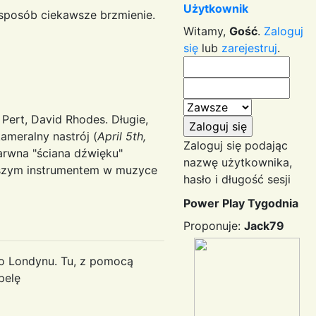
Użytkownik
 sposób ciekawsze brzmienie.
Witamy,
Gość
.
Zaloguj
się
lub
zarejestruj
.
 Pert, David Rhodes. Długie,
ameralny nastrój (
April 5th,
Zaloguj się podając
arwna "ściana dźwięku"
nazwę użytkownika,
ejszym instrumentem w muzyce
hasło i długość sesji
Power Play Tygodnia
Proponuje:
Jack79
do Londynu. Tu, z pomocą
pelę