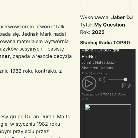
Wykonawca:
Jaber DJ
Tytuł:
My Question
a pierwowzorem utworu "Talk
Rok:
2025
pada się. Jednak Mark nadal
esowana materiałem wytwórnia
Słuchaj Radia TOP80
uzyków sesyjnych - basistę
Radio TOP80 - gra
nner
, zapada wreszcie decyzja
PiloNet
Johnny Hates Jazz -
Shattered Dreams
zniu 1982 roku kontraktu z
13 (65) słuchaczy
Powered by
© TOP80 AI Player
v1.2
esy grupę Duran Duran. Ma to
gle: w styczniu 1982 roku
abym przyjęciu przez