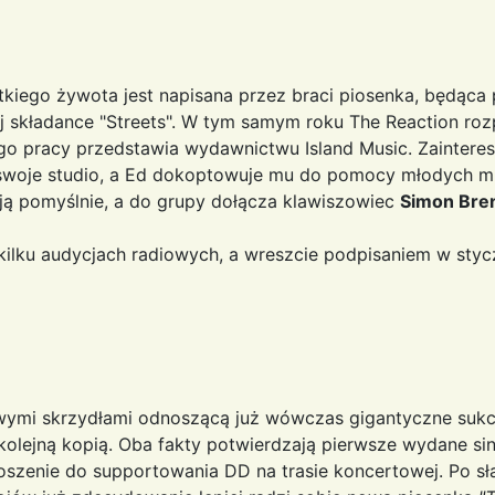
ótkiego żywota jest napisana przez braci piosenka, będąc
j składance "Streets". W tym samym roku The Reaction roz
jego pracy przedstawia wydawnictwu Island Music. Zainter
a swoje studio, a Ed dokoptowuje mu do pomocy młodych m
ją pomyślnie, a do grupy dołącza klawiszowiec
Simon Bre
ilku audycjach radiowych, a wreszcie podpisaniem w styc
swymi skrzydłami odnoszącą już wówczas gigantyczne sukc
kolejną kopią. Oba fakty potwierdzają pierwsze wydane sin
szenie do supportowania DD na trasie koncertowej. Po sł