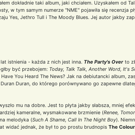
ałem dokładnie taki album, jaki chciałem. Uzyskałem od Tal
riposty, w tym samym numerze "NME" pojawiła się recenzja p
ju Yes, Jethro Tull i The Moody Blues. Jej autor jakby zapo
lat istnienia - każda z nich jest inna.
The Party's Over
to z
ógłby być przebojem:
Today, Talk Talk, Another Word, It's So
 i Have You Heard The News? Jak na debiutancki album, 
ay Duran Duran, do którego porównywano go zapewne dlat
wyszło mu na dobre. Jest to płyta jakby słabsza, mniej ef
bardziej kameralne, wysmakowane brzmienie (
Renee, Tomor
wna melodyka (
Such A Shame, Call In The Night Boy
). Niemn
at widać jednak, że był to po prostu brudnopis
The Colour