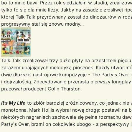
bo to mnie bawi. Przez rok siedziałem w studiu, zrealizow
tylko to się dla mnie liczy. Jakby na zasadzie złośliwej 
której Talk Talk przyrównany został do dinozaurów w rodza
progresywny stał się znowu modny...
Talk Talk zrealizował trzy duże płyty na przestrzeni pięciu 
zarazem upajających melodyką piosenek. Każdy utwór m
dwie dłuższe, nastrojowe kompozycje - The Party's Over
i dojrzałością. Zdecydowanie przerasta pierwszy longpl
pracował producent Colin Thurston.
It's My Life
to zbiór bardziej zróżnicowany, co jednak nie 
monotonna. Mark Hollis wybrał nową drogę: postawił na 
niektórych nagraniach zachowała się pełna rozmachu da
Party's Over, brzmi on cokolwiek ubogo - z perspektywy l