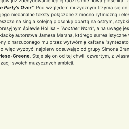
ojów już zdecydowanie lepiej radzi sobie nowa piosenka
"
e Party's Over"
. Pod względem muzycznym trzyma się on 
i jego niebanalne teksty połączone z mocno rytmiczną i el
szcze na singla kolejną piosenkę opartą na ostrym, szybki
presyjnym śpiewie Hollisa -
"Another Word"
, a na uwagę je
kładkę autorstwa Jamesa Marsha, którego surrealistyczne w
lony z narzuconego mu przez wytwórnię kaftana "syntezat
go więc wyzbyć, najpierw odsuwając od grupy Simona Bran
riese-Greene
. Staje się on od tej chwili czwartym, z własn
izacji swoich muzycznych ambicji.