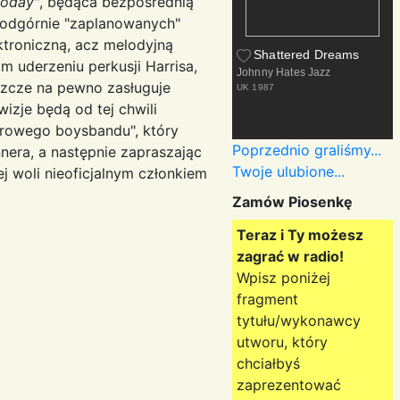
Today"
, będąca bezpośrednią
odgórnie "zaplanowanych"
ektroniczną, acz melodyjną
Shattered Dreams
m uderzeniu perkusji Harrisa,
Johnny Hates Jazz
szcze na pewno zasługuje
UK
1987
izje będą od tej chwili
orowego boysbandu", który
Poprzednio graliśmy...
nera, a następnie zapraszając
Twoje ulubione...
ej woli nieoficjalnym członkiem
Zamów Piosenkę
Teraz i Ty możesz
zagrać w radio!
Wpisz poniżej
fragment
tytułu/wykonawcy
utworu, który
chciałbyś
zaprezentować