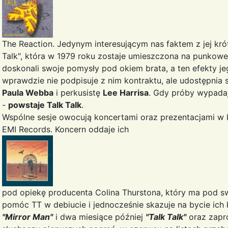
The Reaction. Jedynym interesującym nas faktem z jej kr
Talk", która w 1979 roku zostaje umieszczona na punkowe
doskonali swoje pomysły pod okiem brata, a ten efekty 
wprawdzie nie podpisuje z nim kontraktu, ale udostępni
Paula Webba
i perkusistę
Lee Harrisa
. Gdy próby wypada
-
powstaje Talk Talk
.
Wspólne sesje owocują koncertami oraz prezentacjami w k
EMI Records. Koncern oddaje ich
pod opiekę producenta Colina Thurstona, który ma pod 
pomóc TT w debiucie i jednocześnie skazuje na bycie ich 
"Mirror Man"
i dwa miesiące później
"Talk Talk"
oraz zapro