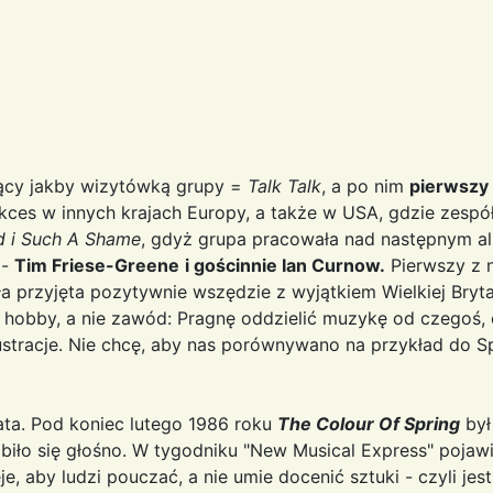
dący jakby wizytówką grupy =
Talk Talk
, a po nim
pierwszy
ukces w innych krajach Europy, a także w USA, gdzie zespół
d i Such A Shame
, gdyż grupa pracowała nad następnym 
 -
Tim Friese-Greene
i gościnnie Ian Curnow.
Pierwszy z n
 przyjęta pozytywnie wszędzie z wyjątkiem Wielkiej Brytan
go hobby, a nie zawód: Pragnę oddzielić muzykę od czegoś, 
lustracje. Nie chcę, aby nas porównywano na przykład do S
ata. Pod koniec lutego 1986 roku
The Colour Of Spring
był
biło się głośno. W tygodniku "New Musical Express" pojawił
e, aby ludzi pouczać, a nie umie docenić sztuki - czyli jes