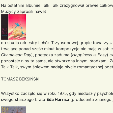
Na ostatnim albumie Talk Talk zrezygnował prawie całkow
Muzycy zaprosili nawet
do studia orkiestrę i chór. Trzyosobowej grupie towarzysz
trwające ponad sześć minut kompozycje nie mają w sobie j
Chameleon Day
), poetycka zaduma (
Happiness Is Easy
) c
pozostaje niby ta sama, ale stworzona innymi środkami. 
Talk Talk, swym śpiewem nadaje płycie romantycznej poet
TOMASZ BEKSIŃSKI
Wszystko zaczęło się w roku 1975, gdy niedoszły psycho
swego starszego brata
Eda Harrisa
(producenta znanego 