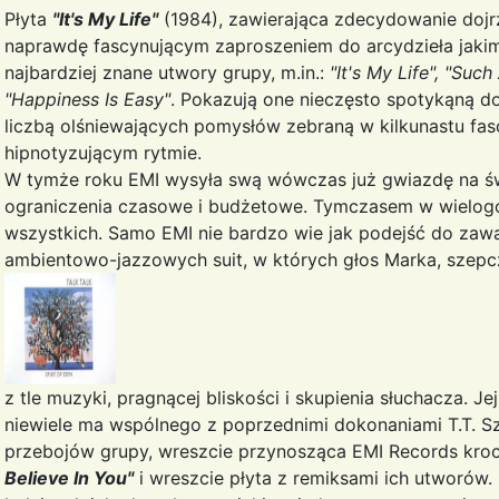
Płyta
"It's My Life"
(1984), zawierająca zdecydowanie dojrza
naprawdę fascynującym zaproszeniem do arcydzieła jakim
najbardziej znane utwory grupy, m.in.:
"It's My Life", "Su
"Happiness Is Easy"
. Pokazują one nieczęsto spotykąną do
liczbą olśniewających pomysłów zebraną w kilkunastu 
hipnotyzującym rytmie.
W tymże roku EMI wysyła swą wówczas już gwiazdę na św
ograniczenia czasowe i budżetowe. Tymczasem w wielogod
wszystkich. Samo EMI nie bardzo wie jak podejść do zaw
ambientowo-jazzowych suit, w których głos Marka, szep
z tle muzyki, pragnącej bliskości i skupienia słuchacza.
niewiele ma wspólnego z poprzednimi dokonaniami T.T. Sz
przebojów grupy, wreszcie przynosząca EMI Records kroc
Believe In You"
i wreszcie płyta z remiksami ich utworów. 