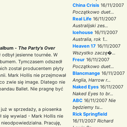
China Crisis
16/11/2007
Początkowo duet...
Real Life
16/11/2007
Australijski zes...
Icehouse
16/11/2007
Australia, rok 1...
Heaven 17
16/11/2007
 album -
The Party's Over
Wszystko zaczę�...
 odbył jesienne tournée. W
Freur
16/11/2007
albumem. Tymczasem odszedł
Początkowo duet...
ich został producentem płyty
Blancmange
16/11/2007
ii. Mark Hollis nie przejmował
Anglia, Harrow r...
co zwie się image. Dlatego nie
Naked Eyes
16/11/2007
pandau Ballet. Nie pragnę być
Naked Eyes to br...
ABC
16/11/2007
Nie
będziemy tu...
 już w sprzedaży, a piosenka
Rick Springfield
 się wywiad - Mark Hollis nie
16/11/2007
Richard
t nieodpowiedzialna. Pracuję,