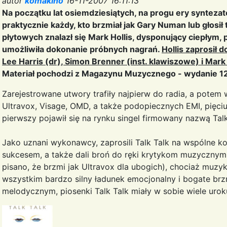
autor
komakino
16-11-2007 16:11:13
Na początku lat osiemdziesiątych, na progu ery synteza
praktycznie każdy, kto brzmiał jak Gary Numan lub głos
płytowych znalazł się Mark Hollis, dysponujący ciepłym,
umożliwiła dokonanie próbnych nagrań.
Hollis zaprosił 
Lee Harris (dr), Simon Brenner (inst. klawiszowe) i Mark 
Materiał pochodzi z Magazynu Muzycznego - wydanie 12
Zarejestrowane utwory trafiły najpierw do radia, a potem
Ultravox, Visage, OMD, a także podopiecznych EMI, pięc
pierwszy pojawił się na rynku singel firmowany nazwą Talk
Jako uznani wykonawcy, zaprosili Talk Talk na wspólne kon
sukcesem, a także dali broń do ręki krytykom muzycznym.
pisano, że brzmi jak Ultravox dla ubogich), chociaż muz
wszystkim bardzo silny ładunek emocjonalny i bogate br
melodycznym, piosenki Talk Talk miały w sobie wiele urok