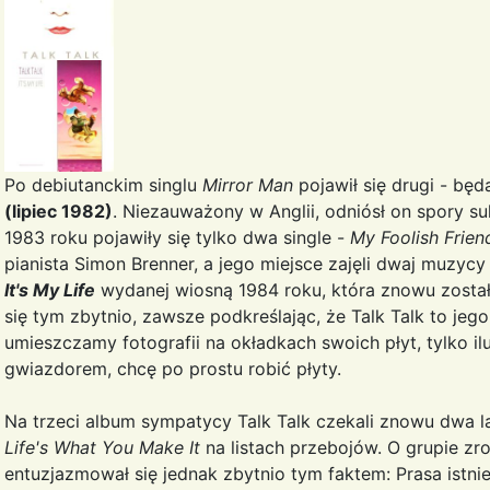
Po debiutanckim singlu
Mirror Man
pojawił się drugi - bę
(lipiec 1982)
. Niezauważony w Anglii, odniósł on spory s
1983 roku pojawiły się tylko dwa single -
My Foolish Frien
pianista Simon Brenner, a jego miejsce zajęli dwaj muzycy
It's My Life
wydanej wiosną 1984 roku, która znowu została
się tym zbytnio, zawsze podkreślając, że Talk Talk to je
umieszczamy fotografii na okładkach swoich płyt, tylko i
gwiazdorem, chcę po prostu robić płyty.
Na trzeci album sympatycy Talk Talk czekali znowu dwa l
Life's What You Make It
na listach przebojów. O grupie zro
entuzjazmował się jednak zbytnio tym faktem: Prasa istniej