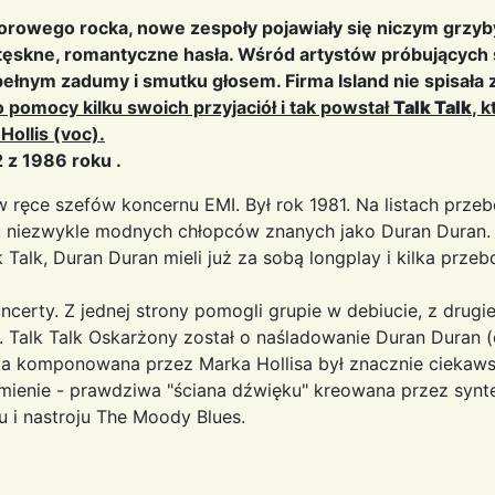
torowego rocka, nowe zespoły pojawiały się niczym grzyb
ił tęskne, romantyczne hasła. Wśród artystów próbującyc
 pełnym zadumy i smutku głosem. Firma Island nie spisał
do pomocy kilku swoich przyjaciół i tak powstał
Talk Talk
, 
Hollis (voc).
 z 1986 roku .
 w ręce szefów koncernu EMI. Był rok 1981. Na listach prze
iu niezwykle modnych chłopców znanych jako Duran Duran.
 Talk, Duran Duran mieli już za sobą longplay i kilka przeb
certy. Z jednej strony pomogli grupie w debiucie, z drugie
 Talk Talk Oskarżony został o naśladowanie Duran Duran (
yka komponowana przez Marka Hollisa był znacznie ciekaws
zmienie - prawdziwa "ściana dźwięku" kreowana przez syn
u i nastroju The Moody Blues.