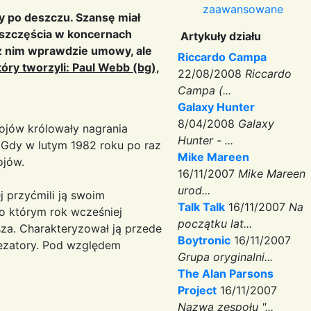
zaawansowane
y po deszczu. Szansę miał
h szczęścia w koncernach
Artykuły działu
a z nim wprawdzie umowy, ale
Riccardo Campa
który tworzyli: Paul Webb (bg),
22/08/2008
Riccardo
Campa (...
Galaxy Hunter
8/04/2008
Galaxy
bojów królowały nagrania
Hunter - ...
 Gdy w lutym 1982 roku po raz
Mike Mareen
ojów.
16/11/2007
Mike Mareen
urod...
j przyćmili ją swoim
Talk Talk
16/11/2007
Na
o którym rok wcześniej
początku lat...
za. Charakteryzował ją przede
Boytronic
16/11/2007
tezatory. Pod względem
Grupa oryginalni...
The Alan Parsons
Project
16/11/2007
Nazwa zespołu "...