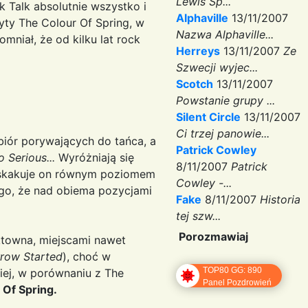
Lewis Sp...
k Talk absolutnie wszystko i
Alphaville
13/11/2007
łyty The Colour Of Spring, w
Nazwa Alphaville...
mniał, że od kilku lat rock
Herreys
13/11/2007
Ze
Szwecji wyjec...
Scotch
13/11/2007
Powstanie grupy ...
Silent Circle
13/11/2007
Ci trzej panowie...
biór porywających do tańca, a
Patrick Cowley
 Serious...
Wyróżniają się
8/11/2007
Patrick
zaskakuje on równym poziomem
Cowley -...
ego, że nad obiema pozycjami
Fake
8/11/2007
Historia
tej szw...
Porozmawiaj
ektowna, miejscami nawet
row Started
), choć w
TOP80 GG: 890
iej, w porównaniu z The
Panel Pozdrowień
 Of Spring.