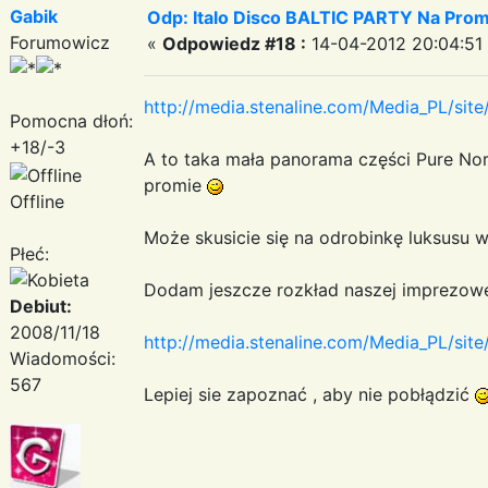
Gabik
Odp: Italo Disco BALTIC PARTY Na Promi
Forumowicz
«
Odpowiedz #18 :
14-04-2012 20:04:51
http://media.stenaline.com/Media_PL/sit
Pomocna dłoń:
+18/-3
A to taka mała panorama części Pure N
promie
Offline
Może skusicie się na odrobinkę luksusu 
Płeć:
Dodam jeszcze rozkład naszej imprezowej
Debiut:
2008/11/18
http://media.stenaline.com/Media_PL/si
Wiadomości:
567
Lepiej sie zapoznać , aby nie pobłądzić