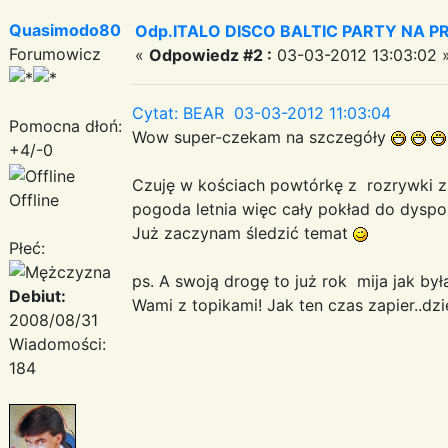
Quasimodo80
Odp.ITALO DISCO BALTIC PARTY NA PRO
Forumowicz
«
Odpowiedz #2 :
03-03-2012 13:03:02 
Cytat: BEAR 03-03-2012 11:03:04
Pomocna dłoń:
Wow super-czekam na szczegóły
+4/-0
Czuję w kościach powtórkę z rozrywki z r
Offline
pogoda letnia więc cały pokład do dyspoz
Już zaczynam śledzić temat
Płeć:
ps. A swoją drogę to już rok mija jak by
Debiut:
Wami z topikami! Jak ten czas zapier..dzi
2008/08/31
Wiadomości:
184