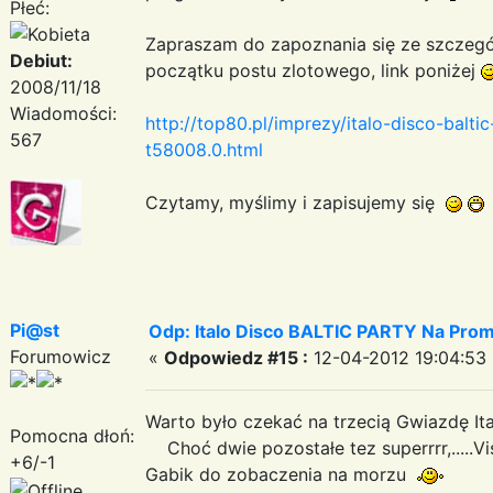
Płeć:
Zapraszam do zapoznania się ze szczegó
Debiut:
początku postu zlotowego, link poniżej
2008/11/18
Wiadomości:
http://top80.pl/imprezy/italo-disco-balti
567
t58008.0.html
Czytamy, myślimy i zapisujemy się
Pi@st
Odp: Italo Disco BALTIC PARTY Na Promi
Forumowicz
«
Odpowiedz #15 :
12-04-2012 19:04:53 
Warto było czekać na trzecią Gwiazdę Ita
Pomocna dłoń:
Choć dwie pozostałe tez superrrr,.....V
+6/-1
Gabik do zobaczenia na morzu