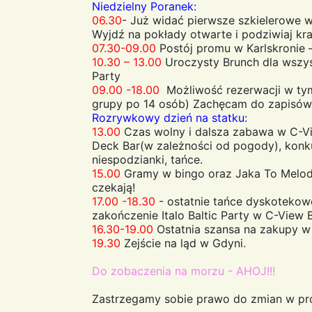
Niedzielny Poranek:
06.30
- Już widać pierwsze szkielerowe w
Wyjdź na pokłady otwarte i podziwiaj kra
07.30-09.00
Postój promu w Karlskronie –
10.30 – 13.00
Uroczysty Brunch dla wszyst
Party
09.00 -18.00
Możliwość rezerwacji w tym
grupy po 14 osób) Zachęcam do zapisów 
Rozrywkowy dzień na statku:
13.00
Czas wolny i dalsza zabawa w C-Vi
Deck Bar(w zależności od pogody), konk
niespodzianki, tańce.
15.00
Gramy w bingo oraz Jaka To Melod
czekają!
17.00 -18.30
- ostatnie tańce dyskotekowe
zakończenie Italo Baltic Party w C-View B
16.30-19.00
Ostatnia szansa na zakupy w 
19.30
Zejście na ląd w Gdyni.
Do zobaczenia na morzu - AHOJ!!!
Zastrzegamy sobie prawo do zmian w pr