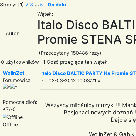
Strony: [
1
]
2
3
...
5
Do dołu
Wątek:
Italo Disco BAL
Autor
Promie STENA SPI
(Przeczytany 150486 razy)
0 użytkowników i 1 Gość przegląda ten wątek.
WolinZet
Italo Disco BALTIC PARTY Na Promie ST
Forumowicz
«
:
03-03-2012 10:03:21 »
Pomocna dłoń:
Wszyscy miłośnicy muzyki !!! Mania
+7/-0
Pasjonaci nowych doznań !!
Dajcie się
Offline
WolinZet & Gabik 