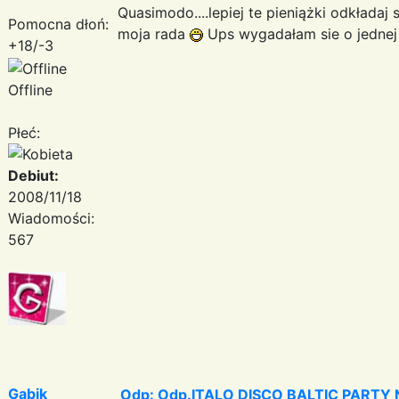
Quasimodo....lepiej te pieniążki odkładaj 
Pomocna dłoń:
moja rada
Ups wygadałam sie o jednej 
+18/-3
Offline
Płeć:
Debiut:
2008/11/18
Wiadomości:
567
Gabik
Odp: Odp.ITALO DISCO BALTIC PARTY N