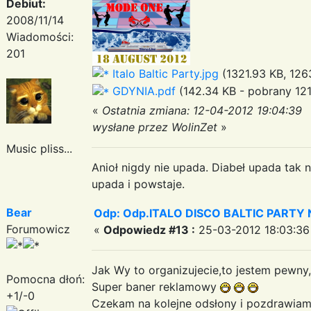
Debiut:
2008/11/14
Wiadomości:
201
Italo Baltic Party.jpg
(1321.93 KB, 126
GDYNIA.pdf
(142.34 KB - pobrany 121
«
Ostatnia zmiana: 12-04-2012 19:04:39
wysłane przez WolinZet
»
Music pliss...
Anioł nigdy nie upada. Diabeł upada tak n
upada i powstaje.
Bear
Odp: Odp.ITALO DISCO BALTIC PARTY N
Forumowicz
«
Odpowiedz #13 :
25-03-2012 18:03:36
Jak Wy to organizujecie,to jestem pewny
Pomocna dłoń:
Super baner reklamowy
+1/-0
Czekam na kolejne odsłony i pozdrawi