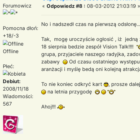
Forumowicz
«
Odpowiedz #8 :
08-03-2012 21:03:19 
No i nadszedł czas na pierwszą odsłonę..
Pomocna dłoń:
+18/-3
Tak, mogę uroczyście ogłosić , iż jedną
18 sierpnia bedzie zespół Vision Talk!!!!
Offline
grupa, przyjaciele naszego radyjka, zado
zabawy
Od czasu ostatniego występu 
Płeć:
aranżacji i myślę bedą oni kolejną atrakcj
Debiut:
To nie koniec odkryć kart
, prosze dale
2008/11/18
na letnia przygodę
Wiadomości:
567
Ahoj!!!