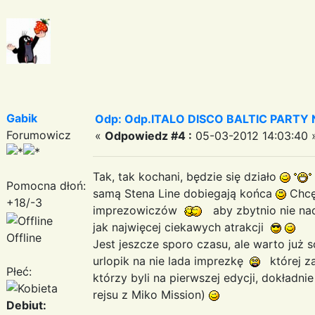
Gabik
Odp: Odp.ITALO DISCO BALTIC PARTY N
Forumowicz
«
Odpowiedz #4 :
05-03-2012 14:03:40 
Tak, tak kochani, będzie się działo
Pomocna dłoń:
samą Stena Line dobiegają końca
Chcę,
+18/-3
imprezowiczów
aby zbytnio nie na
jak najwięcej ciekawych atrakcji
Offline
Jest jeszcze sporo czasu, ale warto już 
urlopik na nie lada imprezkę
której z
Płeć:
którzy byli na pierwszej edycji, dokładn
rejsu z Miko Mission)
Debiut: