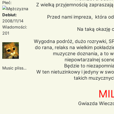
Płeć:
Z wielką przyjemnością zapraszaj
Debiut:
Przed nami impreza, która od
2008/11/14
Wiadomości:
Na taką okazję c
201
Wygodna podróż, dużo rozrywki, SP
do rana, relaks na wielkim pokładz
muzyczne doznania, a to w
niepowtarzalnej scene
Będzie to niezapomnia
Music pliss...
W ten nietuzinkowy i jedyny w swo
takich muzycznych
MI
Gwiazda Wieczo