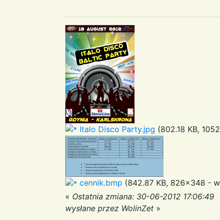
Italo Disco Party.jpg
(802.18 KB, 1052
cennik.bmp
(842.87 KB, 826x348 - wy
«
Ostatnia zmiana: 30-06-2012 17:06:49
wysłane przez WolinZet
»