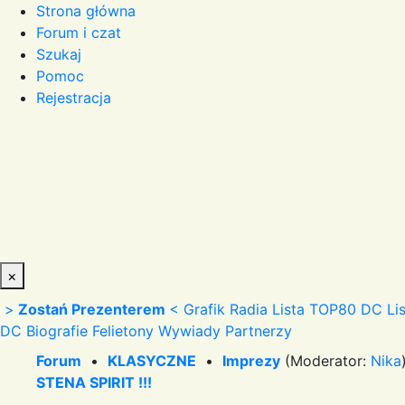
Strona główna
Forum i czat
Szukaj
Pomoc
Rejestracja
×
>
Zostań Prezenterem
<
Grafik Radia
Lista TOP80 DC
Li
DC
Biografie
Felietony
Wywiady
Partnerzy
Forum
•
KLASYCZNE
•
Imprezy
(Moderator:
Nika
STENA SPIRIT !!!