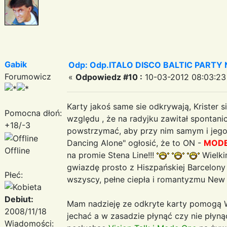
Gabik
Odp: Odp.ITALO DISCO BALTIC PARTY N
Forumowicz
«
Odpowiedz #10 :
10-03-2012 08:03:23
Karty jakoś same sie odkrywają, Krister
Pomocna dłoń:
względu , że na radyjku zawitał spontan
+18/-3
powstrzymać, aby przy nim samym i jego 
Dancing Alone" ogłosić, że to ON -
MODE
Offline
na promie Stena Line!!!
Wielki
gwiazdę prosto z Hiszpańskiej Barcelon
Płeć:
wszyscy, pełne ciepła i romantyzmu New 
Debiut:
Mam nadzieję ze odkryte karty pomogą W
2008/11/18
jechać a w zasadzie płynąć czy nie płyn
Wiadomości: