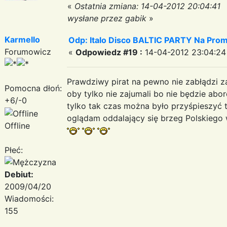
«
Ostatnia zmiana: 14-04-2012 20:04:41
wysłane przez gabik
»
Karmello
Odp: Italo Disco BALTIC PARTY Na Promi
Forumowicz
«
Odpowiedz #19 :
14-04-2012 23:04:24
Prawdziwy pirat na pewno nie zabłądzi 
Pomocna dłoń:
oby tylko nie zajumali bo nie będzie ab
+6/-0
tylko tak czas można było przyśpieszyć 
oglądam oddalający się brzeg Polskiego
Offline
Płeć:
Debiut:
2009/04/20
Wiadomości:
155