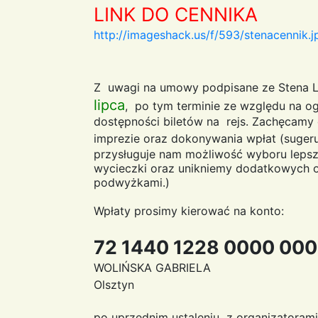
LINK DO CENNIKA
http://imageshack.us/f/593/stenacennik.j
Z uwagi na umowy podpisane ze Stena 
lipca
, po tym terminie ze względu na og
dostępności biletów na rejs. Zachęcamy 
imprezie oraz dokonywania wpłat (suge
przysługuje nam możliwość wyboru lepsz
wycieczki oraz unikniemy dodatkowych 
podwyżkami.)
Wpłaty prosimy kierować na konto:
72 1440 1228 0000 00
WOLIŃSKA GABRIELA
Olsztyn
po uprzednim ustaleniu z organizatorami