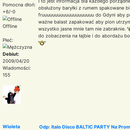
I to jest informacja dla każdego porząd
Pomocna dłoń:
obsłużony baryłki z rumem spakowane bil
+6/-0
fruuuuuuuuuuuuuuuuuuuu do Gdyni aby pr
ważne balast zapakować aby pion utrzyma
Offline
wszystko jasne mnie tam nie zabraknie.
do zobaczenia na łajbie i do abordażu b
Płeć:
Debiut:
2009/04/20
Wiadomości:
155
Wioleta
Odp: Italo Disco BALTIC PARTY Na Promi