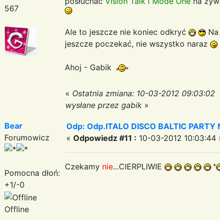
posłuchac
Vision Talk i Mode One
na żyw
567
Ale to jeszcze nie koniec odkryć
Na 
jeszcze poczekać, nie wszystko naraz
Ahoj - Gabik
«
Ostatnia zmiana: 10-03-2012 09:03:02
wysłane przez gabik
»
Bear
Odp: Odp.ITALO DISCO BALTIC PARTY N
Forumowicz
«
Odpowiedz #11 :
10-03-2012 10:03:44 
Czekamy
nie
...CIERPLIWIE
Pomocna dłoń:
+1/-0
Offline