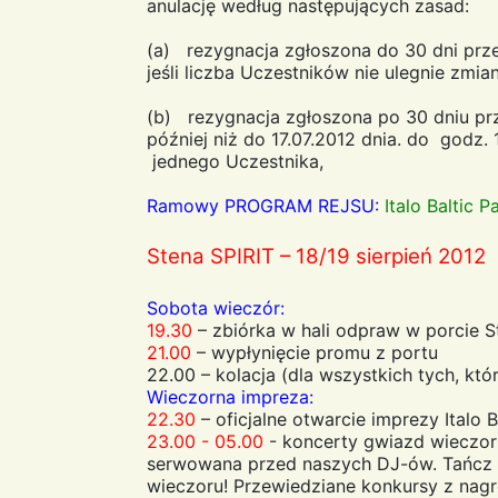
anulację według następujących zasad:
(a) rezygnacja zgłoszona do 30 dni prze
jeśli liczba Uczestników nie ulegnie zmia
(b) rezygnacja zgłoszona po 30 dniu prz
później niż do 17.07.2012 dnia. do godz
jednego Uczestnika,
Ramowy PROGRAM REJSU:
Italo Baltic P
Stena SPIRIT – 18/19 sierpień 2012
Sobota wieczór:
19.30
– zbiórka w hali odpraw w porcie S
21.00
– wypłynięcie promu z portu
22.00 – kolacja (dla wszystkich tych, któ
Wieczorna impreza:
22.30
– oficjalne otwarcie imprezy Italo 
23.00 - 05.00
- koncerty gwiazd wieczor
serwowana przed naszych DJ-ów. Tańcz i
wieczoru! Przewiedziane konkursy z nag