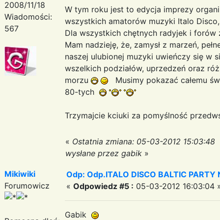
2008/11/18
W tym roku jest to edycja imprezy orga
Wiadomości:
wszystkich amatorów muzyki Italo Disco,
567
Dla wszystkich chętnych radyjek i foró
Mam nadzieję, że, zamysł z marzeń, pełnej
naszej ulubionej muzyki uwieńczy się w si
wszelkich podziałów, uprzedzeń oraz róż
morzu
Musimy pokazać całemu świat
80-tych
Trzymajcie kciuki za pomyślność przedw
«
Ostatnia zmiana: 05-03-2012 15:03:48
wysłane przez gabik
»
Mikiwiki
Odp: Odp.ITALO DISCO BALTIC PARTY N
Forumowicz
«
Odpowiedz #5 :
05-03-2012 16:03:04 
Gabik