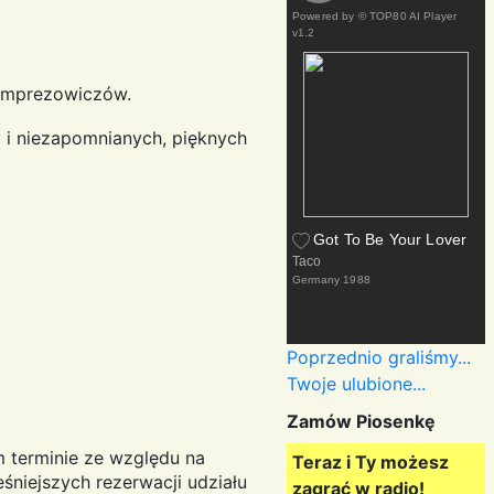
Powered by
© TOP80 AI Player
v1.2
 imprezowiczów.
 i niezapomnianych, pięknych
Got To Be Your Lover
Taco
Germany
1988
Poprzednio graliśmy...
Twoje ulubione...
Zamów Piosenkę
m terminie ze względu na
Teraz i Ty możesz
śniejszych rezerwacji udziału
zagrać w radio!