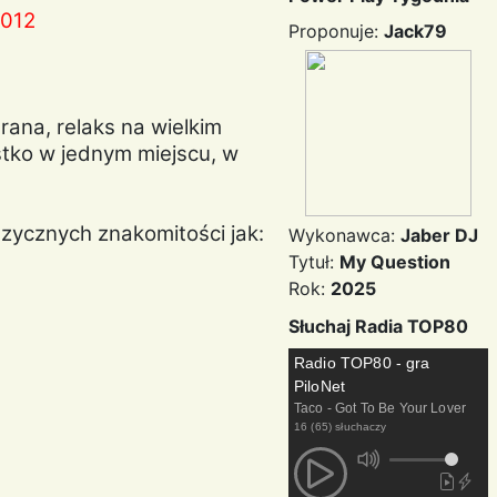
2012
Proponuje:
Jack79
ana, relaks na wielkim
tko w jednym miejscu, w
uzycznych znakomitości jak:
Wykonawca:
Jaber DJ
Tytuł:
My Question
Rok:
2025
Słuchaj Radia TOP80
Radio TOP80 - gra
PiloNet
Taco - Got To Be Your Lover
16 (65) słuchaczy