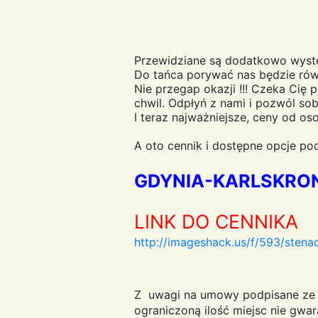
Przewidziane są dodatkowo wystę
Do tańca porywać nas będzie ró
Nie przegap okazji !!! Czeka Ci
chwil. Odpłyń z nami i pozwól sobi
I teraz najważniejsze, ceny od os
A oto cennik i dostępne opcje pod
GDYNIA-KARLSKRON
LINK DO CENNIKA
http://imageshack.us/f/593/stenac
Z uwagi na umowy podpisane ze 
ograniczoną ilość miejsc nie gwa