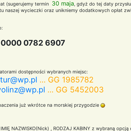
30 maja
łat (sugerujemy termin
, gdyż do tej daty przys
rtu naszej wycieczki oraz unikniemy dodatkowych opłat z
o:
 0000 0782 6907
zatorami dostępności wybranych miejsc:
etur@wp.pl
... GG 1985782
olinz@wp.pl
... GG 5452003
baczenia już wkrótce na morskiej przygodzie
ć: IMIĘ NAZWISKO(Nick) , RODZAJ KABINY z wybraną opcją