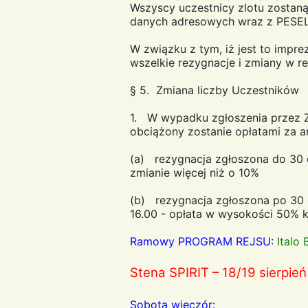
Wszyscy uczestnicy zlotu zostaną
danych adresowych wraz z PESEL
W związku z tym, iż jest to impre
wszelkie rezygnacje i zmiany w r
§ 5. Zmiana liczby Uczestników
1. W wypadku zgłoszenia przez Z
obciążony zostanie opłatami za a
(a) rezygnacja zgłoszona do 30 dn
zmianie więcej niż o 10%
(b) rezygnacja zgłoszona po 30 d
16.00 - opłata w wysokości 50% 
Ramowy PROGRAM REJSU:
Italo 
Stena SPIRIT – 18/19 sierpie
Sobota wieczór: