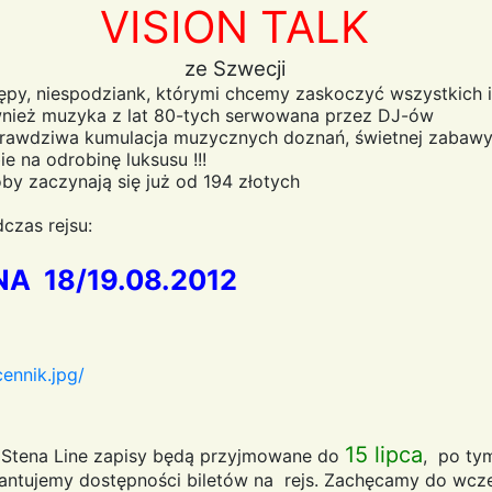
VISION TALK
ze Szwecji
py, niespodziank, którymi chcemy zaskoczyć wszystkich
wnież muzyka z lat 80-tych serwowana przez DJ-ów
ę prawdziwa kumulacja muzycznych doznań, świetnej zabawy
e na odrobinę luksusu !!!
oby zaczynają się już od 194 złotych
czas rejsu:
A 18/19.08.2012
ennik.jpg/
15 lipca
Stena Line zapisy będą przyjmowane do
, po ty
rantujemy dostępności biletów na rejs. Zachęcamy do wcze