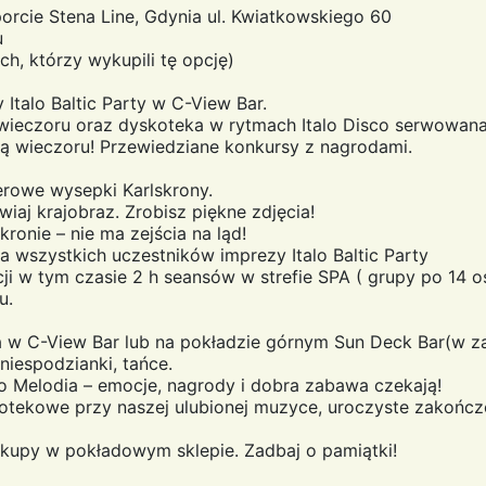
orcie Stena Line, Gdynia ul. Kwiatkowskiego 60
u
ch, którzy wykupili tę opcję)
 Italo Baltic Party w C-View Bar.
wieczoru oraz dyskoteka w rytmach Italo Disco serwowana
rą wieczoru! Przewiedziane konkursy z nagrodami.
erowe wysepki Karlskrony.
iaj krajobraz. Zrobisz piękne zdjęcia!
ronie – nie ma zejścia na ląd!
 wszystkich uczestników imprezy Italo Baltic Party
i w tym czasie 2 h seansów w strefie SPA ( grupy po 14
u.
 w C-View Bar lub na pokładzie górnym Sun Deck Bar(w z
niespodzianki, tańce.
 Melodia – emocje, nagrody i dobra zabawa czekają!
otekowe przy naszej ulubionej muzyce, uroczyste zakończe
kupy w pokładowym sklepie. Zadbaj o pamiątki!