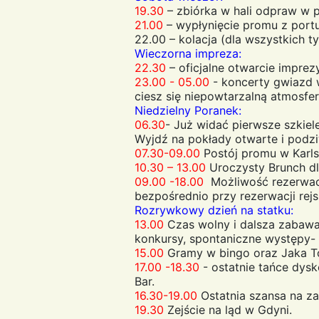
19.30
– zbiórka w hali odpraw w p
21.00
– wypłynięcie promu z port
22.00 – kolacja (dla wszystkich ty
Wieczorna impreza:
22.30
– oficjalne otwarcie imprezy
23.00 - 05.00
- koncerty gwiazd 
ciesz się niepowtarzalną atmosfe
Niedzielny Poranek:
06.30
- Już widać pierwsze szkiel
Wyjdź na pokłady otwarte i podziw
07.30-09.00
Postój promu w Karlsk
10.30 – 13.00
Uroczysty Brunch dla
09.00 -18.00
Możliwość rezerwacj
bezpośrednio przy rezerwacji rejs
Rozrywkowy dzień na statku:
13.00
Czas wolny i dalsza zabawa
konkursy, spontaniczne występy- 
15.00
Gramy w bingo oraz Jaka To
17.00 -18.30
- ostatnie tańce dysk
Bar.
16.30-19.00
Ostatnia szansa na za
19.30
Zejście na ląd w Gdyni.