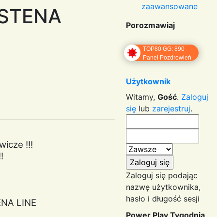
zaawansowane
e STENA
Porozmawiaj
TOP80 GG: 890
Panel Pozdrowień
Użytkownik
Witamy,
Gość
.
Zaloguj
się
lub
zarejestruj
.
icze !!!
!
Zaloguj się podając
nazwę użytkownika,
hasło i długość sesji
ENA LINE
Power Play Tygodnia