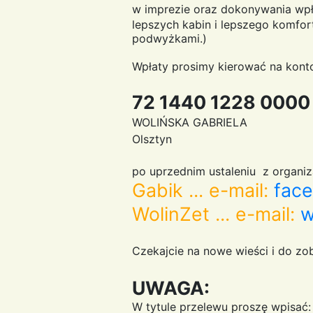
w imprezie oraz dokonywania wp
lepszych kabin i lepszego komfo
podwyżkami.)
Wpłaty prosimy kierować na kont
72 1440 1228 0000
WOLIŃSKA GABRIELA
Olsztyn
po uprzednim ustaleniu z organi
Gabik ... e-mail:
fac
WolinZet ... e-mail:
w
Czekajcie na nowe wieści i do zo
UWAGA:
W tytule przelewu proszę wpisa