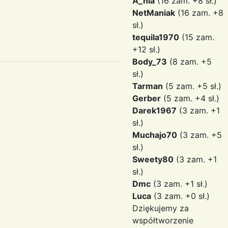
A_nia
(16 zam. +8 sł.)
NetManiak
(16 zam. +8
sł.)
tequila1970
(15 zam.
+12 sł.)
Body_73
(8 zam. +5
sł.)
Tarman
(5 zam. +5 sł.)
Gerber
(5 zam. +4 sł.)
Darek1967
(3 zam. +1
sł.)
Muchajo70
(3 zam. +5
sł.)
Sweety80
(3 zam. +1
sł.)
Dmc
(3 zam. +1 sł.)
Luca
(3 zam. +0 sł.)
Dziękujemy za
współtworzenie