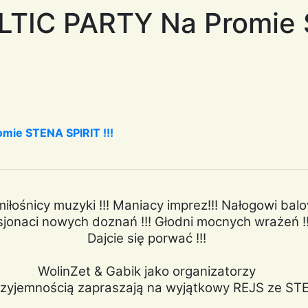
BALTIC PARTY Na Promi
omie STENA SPIRIT !!!
łośnicy muzyki !!! Maniacy imprez!!! Nałogowi balow
jonaci nowych doznań !!! Głodni mocnych wrażeń !!
Dajcie się porwać !!!
WolinZet & Gabik jako organizatorzy
rzyjemnością zapraszają na wyjątkowy REJS ze ST