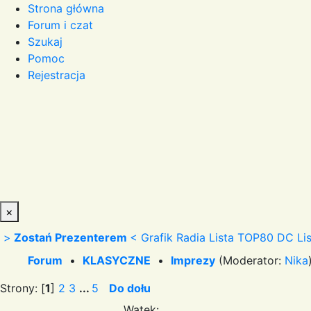
Strona główna
Forum i czat
Szukaj
Pomoc
Rejestracja
×
>
Zostań Prezenterem
<
Grafik Radia
Lista TOP80 DC
Li
Forum
•
KLASYCZNE
•
Imprezy
(Moderator:
Nika
Strony: [
1
]
2
3
...
5
Do dołu
Wątek: