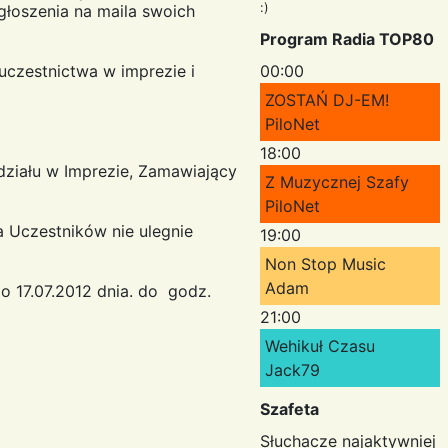
:)
głoszenia na maila swoich
Program Radia TOP80
 uczestnictwa w imprezie i
00:00
ZOSTAŃ DJ-EM!
PiloNet
18:00
ziału w Imprezie, Zamawiający
Z Muzycznej Szafy
PiloNet
a Uczestników nie ulegnie
19:00
Non Stop Music
Adam
o 17.07.2012 dnia. do godz.
21:00
Wehikuł Czasu
Jack79
Szafeta
Słuchacze najaktywniej