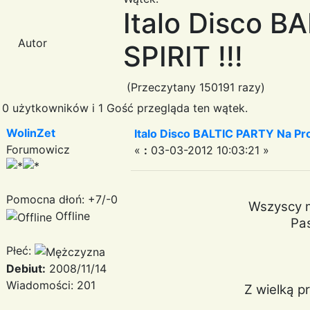
Italo Disco 
Autor
SPIRIT !!!
(Przeczytany 150191 razy)
0 użytkowników i 1 Gość przegląda ten wątek.
WolinZet
Italo Disco BALTIC PARTY Na Pr
Forumowicz
«
:
03-03-2012 10:03:21 »
Pomocna dłoń: +7/-0
Wszyscy mi
Offline
Pas
Płeć:
Debiut:
2008/11/14
Wiadomości: 201
Z wielką p