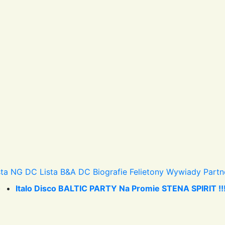
sta NG DC
Lista B&A DC
Biografie
Felietony
Wywiady
Partn
) •
Italo Disco BALTIC PARTY Na Promie STENA SPIRIT !!