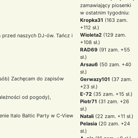
zamawiający piosenki
w ostatnim tygodniu:
Kropka31
(163 zam.
+112 sł.)
Wioleta2
(129 zam.
 przed naszych DJ-ów. Tańcz i
+108 sł.)
RAD69
(91 zam. +55
sł.)
Arsau6
(50 zam. +40
sł.)
 osób) Zachęcam do zapisów
Gerwazy101
(37 zam.
+23 sł.)
E-72
(35 zam. +15 sł.)
ależności od pogody),
Piotr71
(31 zam. +26
sł.)
nie Italo Baltic Party w C-View
Natali
(22 zam. +11 sł.)
Pelasia
(20 zam. +24
sł.)