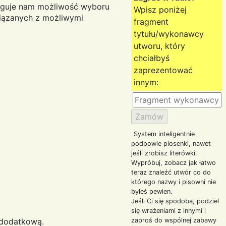
ługuje nam możliwość wyboru
Wpisz poniżej
wiązanych z możliwymi
fragment
tytułu/wykonawcy
utworu, który
chciałbyś
zaprezentować
innym:
System inteligentnie
podpowie piosenki, nawet
jeśli zrobisz literówki.
Wypróbuj, zobacz jak łatwo
teraz znaleźć utwór co do
którego nazwy i pisowni nie
byłeś pewien.
Jeśli Ci się spodoba, podziel
się wrażeniami z innymi i
 dodatkową.
zaproś do wspólnej zabawy