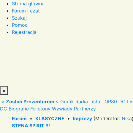
Strona główna
Forum i czat
Szukaj
Pomoc
Rejestracja
×
>
Zostań Prezenterem
<
Grafik Radia
Lista TOP80 DC
Li
DC
Biografie
Felietony
Wywiady
Partnerzy
Forum
•
KLASYCZNE
•
Imprezy
(Moderator:
Nika
STENA SPIRIT !!!