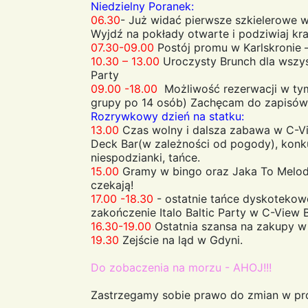
Niedzielny Poranek:
06.30
- Już widać pierwsze szkielerowe w
Wyjdź na pokłady otwarte i podziwiaj kra
07.30-09.00
Postój promu w Karlskronie –
10.30 – 13.00
Uroczysty Brunch dla wszyst
Party
09.00 -18.00
Możliwość rezerwacji w tym
grupy po 14 osób) Zachęcam do zapisów 
Rozrywkowy dzień na statku:
13.00
Czas wolny i dalsza zabawa w C-Vi
Deck Bar(w zależności od pogody), konk
niespodzianki, tańce.
15.00
Gramy w bingo oraz Jaka To Melod
czekają!
17.00 -18.30
- ostatnie tańce dyskotekowe
zakończenie Italo Baltic Party w C-View B
16.30-19.00
Ostatnia szansa na zakupy w 
19.30
Zejście na ląd w Gdyni.
Do zobaczenia na morzu - AHOJ!!!
Zastrzegamy sobie prawo do zmian w pr