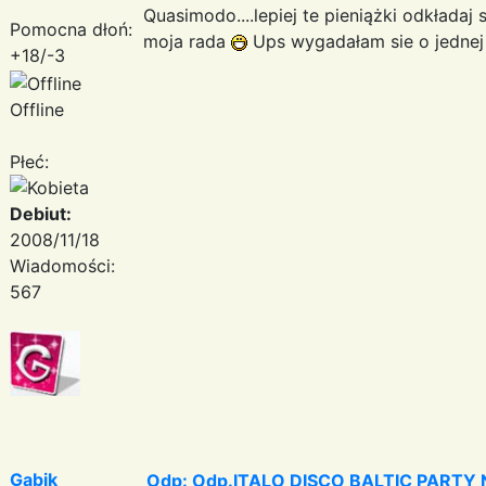
Quasimodo....lepiej te pieniążki odkładaj 
Pomocna dłoń:
moja rada
Ups wygadałam sie o jednej 
+18/-3
Offline
Płeć:
Debiut:
2008/11/18
Wiadomości:
567
Gabik
Odp: Odp.ITALO DISCO BALTIC PARTY N