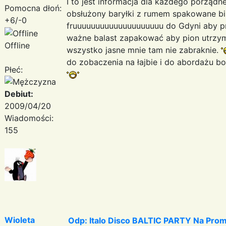
I to jest informacja dla każdego porząd
Pomocna dłoń:
obsłużony baryłki z rumem spakowane bil
+6/-0
fruuuuuuuuuuuuuuuuuuuu do Gdyni aby pr
ważne balast zapakować aby pion utrzyma
Offline
wszystko jasne mnie tam nie zabraknie.
do zobaczenia na łajbie i do abordażu b
Płeć:
Debiut:
2009/04/20
Wiadomości:
155
Wioleta
Odp: Italo Disco BALTIC PARTY Na Promi