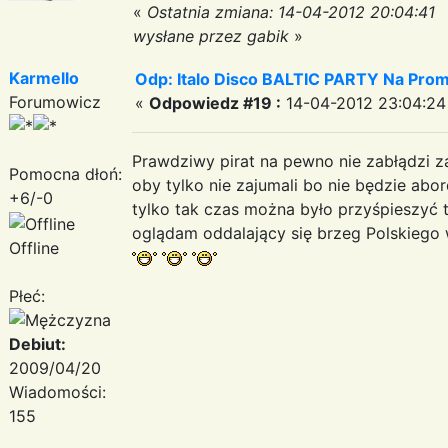
«
Ostatnia zmiana: 14-04-2012 20:04:41
wysłane przez gabik
»
Karmello
Odp: Italo Disco BALTIC PARTY Na Promi
Forumowicz
«
Odpowiedz #19 :
14-04-2012 23:04:24
Prawdziwy pirat na pewno nie zabłądzi 
Pomocna dłoń:
oby tylko nie zajumali bo nie będzie ab
+6/-0
tylko tak czas można było przyśpieszyć 
oglądam oddalający się brzeg Polskiego
Offline
Płeć:
Debiut:
2009/04/20
Wiadomości:
155