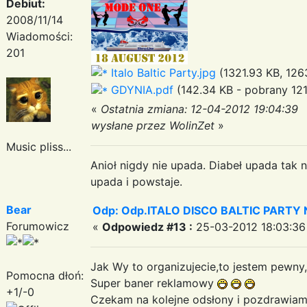
Debiut:
2008/11/14
Wiadomości:
201
Italo Baltic Party.jpg
(1321.93 KB, 126
GDYNIA.pdf
(142.34 KB - pobrany 121
«
Ostatnia zmiana: 12-04-2012 19:04:39
wysłane przez WolinZet
»
Music pliss...
Anioł nigdy nie upada. Diabeł upada tak n
upada i powstaje.
Bear
Odp: Odp.ITALO DISCO BALTIC PARTY N
Forumowicz
«
Odpowiedz #13 :
25-03-2012 18:03:36
Jak Wy to organizujecie,to jestem pewny
Pomocna dłoń:
Super baner reklamowy
+1/-0
Czekam na kolejne odsłony i pozdrawi