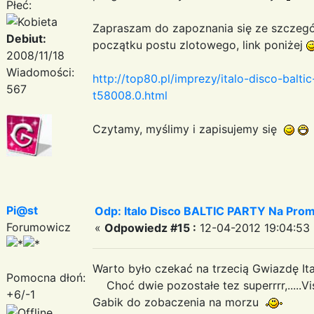
Płeć:
Zapraszam do zapoznania się ze szczegó
Debiut:
początku postu zlotowego, link poniżej
2008/11/18
Wiadomości:
http://top80.pl/imprezy/italo-disco-balti
567
t58008.0.html
Czytamy, myślimy i zapisujemy się
Pi@st
Odp: Italo Disco BALTIC PARTY Na Promi
Forumowicz
«
Odpowiedz #15 :
12-04-2012 19:04:53 
Warto było czekać na trzecią Gwiazdę Ita
Pomocna dłoń:
Choć dwie pozostałe tez superrrr,.....V
+6/-1
Gabik do zobaczenia na morzu