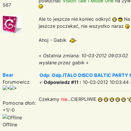
posłuchac
Vision Talk i Mode One
na żyw
567
Ale to jeszcze nie koniec odkryć
Na 
jeszcze poczekać, nie wszystko naraz
Ahoj - Gabik
«
Ostatnia zmiana: 10-03-2012 09:03:02
wysłane przez gabik
»
Bear
Odp: Odp.ITALO DISCO BALTIC PARTY N
Forumowicz
«
Odpowiedz #11 :
10-03-2012 10:03:44 
Czekamy
nie
...CIERPLIWIE
Pomocna dłoń:
+1/-0
Offline