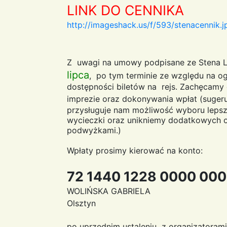
LINK DO CENNIKA
http://imageshack.us/f/593/stenacennik.j
Z uwagi na umowy podpisane ze Stena 
lipca
, po tym terminie ze względu na og
dostępności biletów na rejs. Zachęcamy 
imprezie oraz dokonywania wpłat (suge
przysługuje nam możliwość wyboru lepsz
wycieczki oraz unikniemy dodatkowych 
podwyżkami.)
Wpłaty prosimy kierować na konto:
72 1440 1228 0000 00
WOLIŃSKA GABRIELA
Olsztyn
po uprzednim ustaleniu z organizatorami