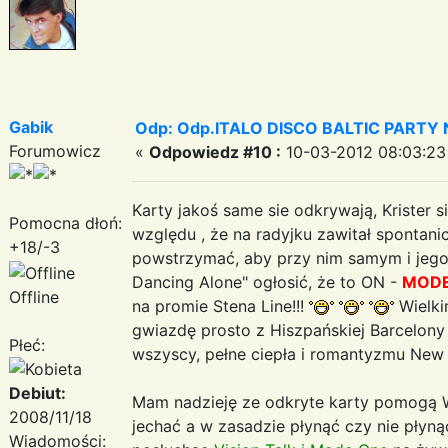
Gabik
Odp: Odp.ITALO DISCO BALTIC PARTY N
Forumowicz
«
Odpowiedz #10 :
10-03-2012 08:03:23
Karty jakoś same sie odkrywają, Krister
Pomocna dłoń:
względu , że na radyjku zawitał spontan
+18/-3
powstrzymać, aby przy nim samym i jego 
Dancing Alone" ogłosić, że to ON -
MODE
Offline
na promie Stena Line!!!
Wielki
gwiazdę prosto z Hiszpańskiej Barcelon
Płeć:
wszyscy, pełne ciepła i romantyzmu New 
Debiut:
Mam nadzieję ze odkryte karty pomogą W
2008/11/18
jechać a w zasadzie płynąć czy nie płyn
Wiadomości: