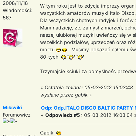
2008/11/18
W tym roku jest to edycja imprezy orga
Wiadomości:
wszystkich amatorów muzyki Italo Disco,
567
Dla wszystkich chętnych radyjek i foró
Mam nadzieję, że, zamysł z marzeń, pełnej
naszej ulubionej muzyki uwieńczy się w si
wszelkich podziałów, uprzedzeń oraz róż
morzu
Musimy pokazać całemu świat
80-tych
Trzymajcie kciuki za pomyślność przedw
«
Ostatnia zmiana: 05-03-2012 15:03:48
wysłane przez gabik
»
Mikiwiki
Odp: Odp.ITALO DISCO BALTIC PARTY N
Forumowicz
«
Odpowiedz #5 :
05-03-2012 16:03:04 
Gabik