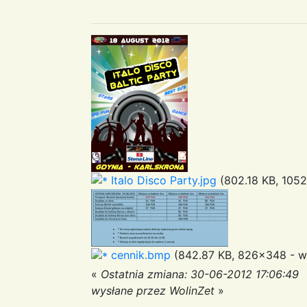
Italo Disco Party.jpg
(802.18 KB, 1052
cennik.bmp
(842.87 KB, 826x348 - wy
«
Ostatnia zmiana: 30-06-2012 17:06:49
wysłane przez WolinZet
»