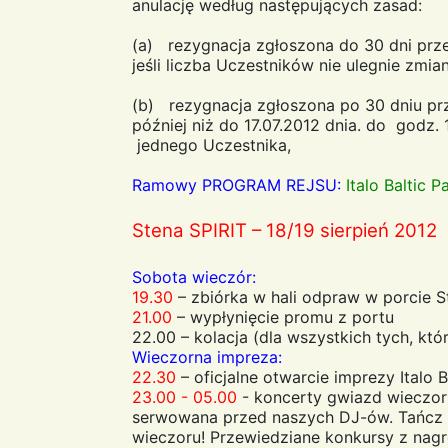
anulację według następujących zasad:
(a) rezygnacja zgłoszona do 30 dni prze
jeśli liczba Uczestników nie ulegnie zmia
(b) rezygnacja zgłoszona po 30 dniu prz
później niż do 17.07.2012 dnia. do godz
jednego Uczestnika,
Ramowy PROGRAM REJSU:
Italo Baltic P
Stena SPIRIT – 18/19 sierpień 2012
Sobota wieczór:
19.30
– zbiórka w hali odpraw w porcie S
21.00
– wypłynięcie promu z portu
22.00 – kolacja (dla wszystkich tych, któ
Wieczorna impreza:
22.30
– oficjalne otwarcie imprezy Italo 
23.00 - 05.00
- koncerty gwiazd wieczor
serwowana przed naszych DJ-ów. Tańcz i
wieczoru! Przewiedziane konkursy z nag