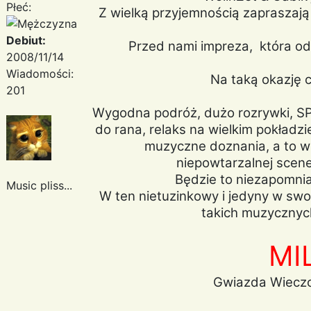
Płeć:
Z wielką przyjemnością zapraszaj
Debiut:
Przed nami impreza, która od
2008/11/14
Wiadomości:
Na taką okazję c
201
Wygodna podróż, dużo rozrywki, SP
do rana, relaks na wielkim pokładz
muzyczne doznania, a to w
niepowtarzalnej scene
Będzie to niezapomnia
Music pliss...
W ten nietuzinkowy i jedyny w swo
takich muzycznych
MI
Gwiazda Wieczo