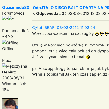
Quasimodo80
Odp.ITALO DISCO BALTIC PARTY NA PRO
Forumowicz
«
Odpowiedz #2 :
03-03-2012 13:03:02 
Cytat: BEAR 03-03-2012 11:03:04
Pomocna dłoń:
Wow super-czekam na szczegóły
+4/-0
Czuję w kościach powtórkę z rozrywki z r
Offline
pogoda letnia więc cały pokład do dyspoz
Już zaczynam śledzić temat
Płeć:
ps. A swoją drogę to już rok mija jak by
Debiut:
Wami z topikami! Jak ten czas zapier..dzi
2008/08/31
Wiadomości:
184