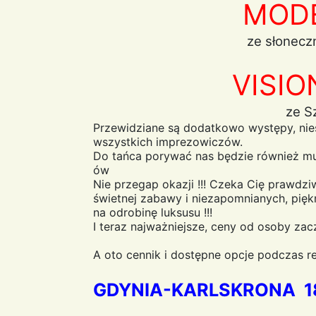
MOD
ze słoneczn
VISIO
ze S
Przewidziane są dodatkowo występy, ni
wszystkich imprezowiczów.
Do tańca porywać nas będzie również mu
ów
Nie przegap okazji !!! Czeka Cię prawd
świetnej zabawy i niezapomnianych, pięk
na odrobinę luksusu !!!
I teraz najważniejsze, ceny od osoby zac
A oto cennik i dostępne opcje podczas re
GDYNIA-KARLSKRONA 18