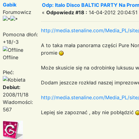
Gabik
Odp: Italo Disco BALTIC PARTY Na Promi
Forumowicz
«
Odpowiedz #18 :
14-04-2012 20:04:51
http://media.stenaline.com/Media_PL/sit
Pomocna dłoń:
+18/-3
A to taka mała panorama części Pure N
promie
Offline
Może skusicie się na odrobinkę luksusu 
Płeć:
Dodam jeszcze rozkład naszej imprezowej
Debiut:
2008/11/18
http://media.stenaline.com/Media_PL/si
Wiadomości:
567
Lepiej sie zapoznać , aby nie pobłądzić