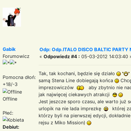
Gabik
Odp: Odp.ITALO DISCO BALTIC PARTY N
Forumowicz
«
Odpowiedz #4 :
05-03-2012 14:03:40 
Tak, tak kochani, będzie się działo
Pomocna dłoń:
samą Stena Line dobiegają końca
Chcę,
+18/-3
imprezowiczów
aby zbytnio nie na
jak najwięcej ciekawych atrakcji
Offline
Jest jeszcze sporo czasu, ale warto już 
urlopik na nie lada imprezkę
której z
Płeć:
którzy byli na pierwszej edycji, dokładn
rejsu z Miko Mission)
Debiut: