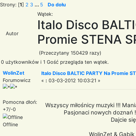
Strony: [
1
]
2
3
...
5
Do dołu
Wątek:
Italo Disco BAL
Autor
Promie STENA SPI
(Przeczytany 150429 razy)
0 użytkowników i 1 Gość przegląda ten wątek.
WolinZet
Italo Disco BALTIC PARTY Na Promie ST
Forumowicz
«
:
03-03-2012 10:03:21 »
Pomocna dłoń:
Wszyscy miłośnicy muzyki !!! Mania
+7/-0
Pasjonaci nowych doznań !!
Dajcie się
Offline
WolinZet & Gabik 