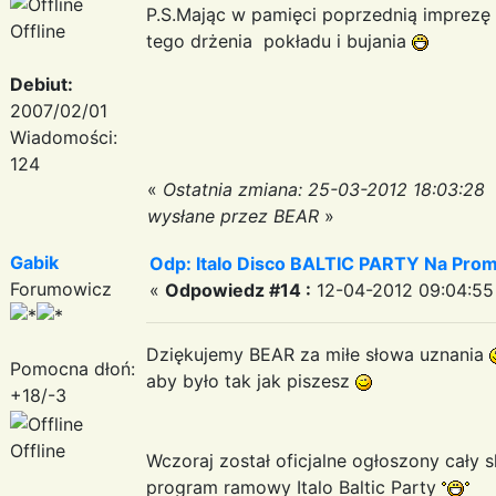
P.S.Mając w pamięci poprzednią imprezę 
Offline
tego drżenia pokładu i bujania
Debiut:
2007/02/01
Wiadomości:
124
«
Ostatnia zmiana: 25-03-2012 18:03:28
wysłane przez BEAR
»
Gabik
Odp: Italo Disco BALTIC PARTY Na Promi
Forumowicz
«
Odpowiedz #14 :
12-04-2012 09:04:55
Dziękujemy BEAR za miłe słowa uznania
Pomocna dłoń:
aby było tak jak piszesz
+18/-3
Offline
Wczoraj został oficjalne ogłoszony cały s
program ramowy Italo Baltic Party