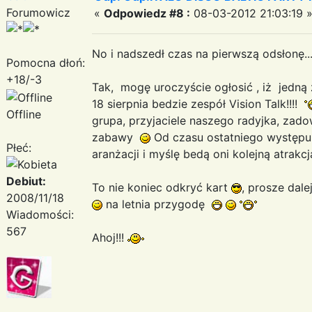
Forumowicz
«
Odpowiedz #8 :
08-03-2012 21:03:19 
No i nadszedł czas na pierwszą odsłonę..
Pomocna dłoń:
+18/-3
Tak, mogę uroczyście ogłosić , iż jedną
18 sierpnia bedzie zespół Vision Talk!!!!
Offline
grupa, przyjaciele naszego radyjka, zado
zabawy
Od czasu ostatniego występu 
Płeć:
aranżacji i myślę bedą oni kolejną atrakcj
Debiut:
To nie koniec odkryć kart
, prosze dale
2008/11/18
na letnia przygodę
Wiadomości:
567
Ahoj!!!