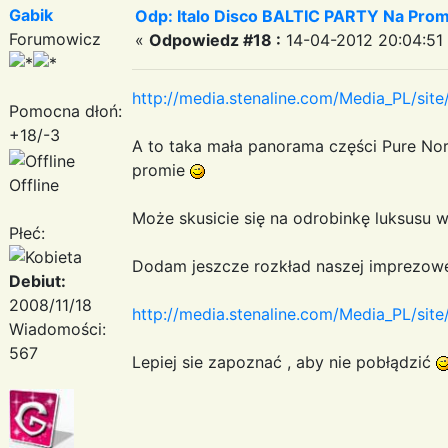
Gabik
Odp: Italo Disco BALTIC PARTY Na Promi
Forumowicz
«
Odpowiedz #18 :
14-04-2012 20:04:51
http://media.stenaline.com/Media_PL/sit
Pomocna dłoń:
+18/-3
A to taka mała panorama części Pure N
promie
Offline
Może skusicie się na odrobinkę luksusu 
Płeć:
Dodam jeszcze rozkład naszej imprezowej
Debiut:
2008/11/18
http://media.stenaline.com/Media_PL/si
Wiadomości:
567
Lepiej sie zapoznać , aby nie pobłądzić