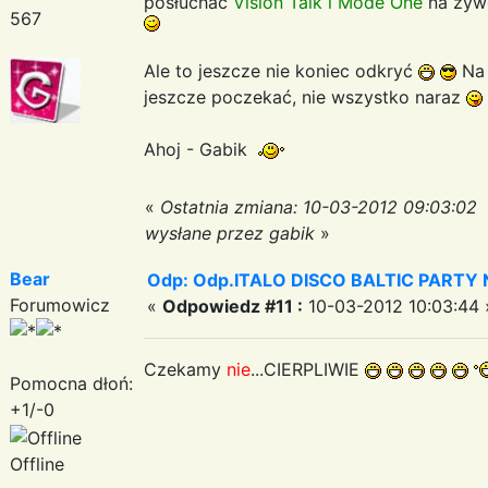
posłuchac
Vision Talk i Mode One
na żyw
567
Ale to jeszcze nie koniec odkryć
Na 
jeszcze poczekać, nie wszystko naraz
Ahoj - Gabik
«
Ostatnia zmiana: 10-03-2012 09:03:02
wysłane przez gabik
»
Bear
Odp: Odp.ITALO DISCO BALTIC PARTY N
Forumowicz
«
Odpowiedz #11 :
10-03-2012 10:03:44 
Czekamy
nie
...CIERPLIWIE
Pomocna dłoń:
+1/-0
Offline