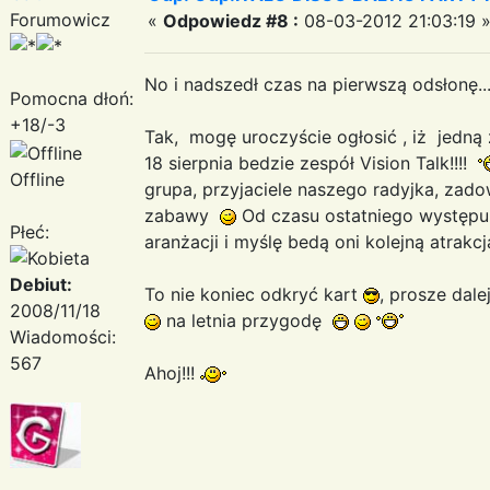
Forumowicz
«
Odpowiedz #8 :
08-03-2012 21:03:19 
No i nadszedł czas na pierwszą odsłonę..
Pomocna dłoń:
+18/-3
Tak, mogę uroczyście ogłosić , iż jedną
18 sierpnia bedzie zespół Vision Talk!!!!
Offline
grupa, przyjaciele naszego radyjka, zado
zabawy
Od czasu ostatniego występu 
Płeć:
aranżacji i myślę bedą oni kolejną atrakcj
Debiut:
To nie koniec odkryć kart
, prosze dale
2008/11/18
na letnia przygodę
Wiadomości:
567
Ahoj!!!