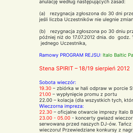
anulację według następujących zasad:
(a) rezygnacja zgłoszona do 30 dni prze
jeśli liczba Uczestników nie ulegnie zmia
(b) rezygnacja zgłoszona po 30 dniu prz
później niż do 17.07.2012 dnia. do godz
jednego Uczestnika,
Ramowy PROGRAM REJSU:
Italo Baltic P
Stena SPIRIT – 18/19 sierpień 2012
Sobota wieczór:
19.30
– zbiórka w hali odpraw w porcie S
21.00
– wypłynięcie promu z portu
22.00 – kolacja (dla wszystkich tych, któ
Wieczorna impreza:
22.30
– oficjalne otwarcie imprezy Italo 
23.00 - 05.00
- koncerty gwiazd wieczor
serwowana przed naszych DJ-ów. Tańcz i
wieczoru! Przewiedziane konkursy z nag