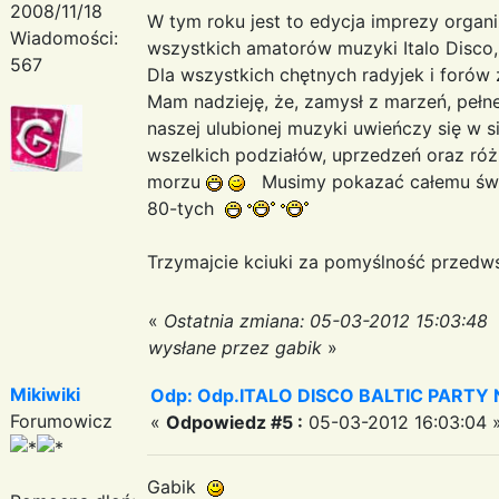
2008/11/18
W tym roku jest to edycja imprezy orga
Wiadomości:
wszystkich amatorów muzyki Italo Disco,
567
Dla wszystkich chętnych radyjek i foró
Mam nadzieję, że, zamysł z marzeń, pełnej
naszej ulubionej muzyki uwieńczy się w si
wszelkich podziałów, uprzedzeń oraz róż
morzu
Musimy pokazać całemu świat
80-tych
Trzymajcie kciuki za pomyślność przedw
«
Ostatnia zmiana: 05-03-2012 15:03:48
wysłane przez gabik
»
Mikiwiki
Odp: Odp.ITALO DISCO BALTIC PARTY N
Forumowicz
«
Odpowiedz #5 :
05-03-2012 16:03:04 
Gabik