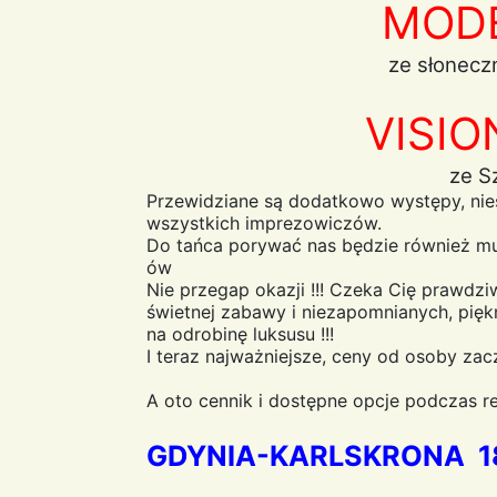
MOD
ze słoneczn
VISIO
ze S
Przewidziane są dodatkowo występy, ni
wszystkich imprezowiczów.
Do tańca porywać nas będzie również mu
ów
Nie przegap okazji !!! Czeka Cię prawd
świetnej zabawy i niezapomnianych, pięk
na odrobinę luksusu !!!
I teraz najważniejsze, ceny od osoby zac
A oto cennik i dostępne opcje podczas re
GDYNIA-KARLSKRONA 18