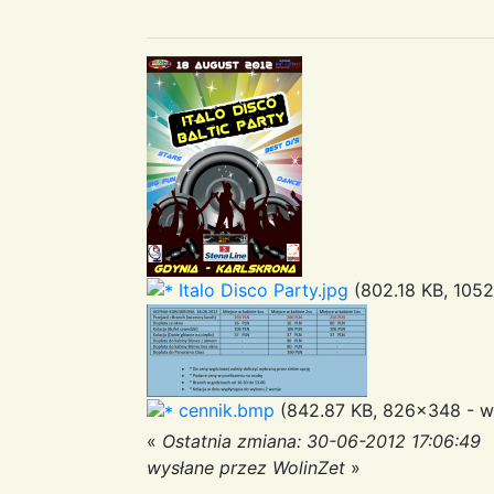
Italo Disco Party.jpg
(802.18 KB, 1052
cennik.bmp
(842.87 KB, 826x348 - wy
«
Ostatnia zmiana: 30-06-2012 17:06:49
wysłane przez WolinZet
»