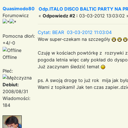
Quasimodo80
Odp.ITALO DISCO BALTIC PARTY NA PRO
Forumowicz
«
Odpowiedz #2 :
03-03-2012 13:03:02 
Cytat: BEAR 03-03-2012 11:03:04
Pomocna dłoń:
Wow super-czekam na szczegóły
+4/-0
Czuję w kościach powtórkę z rozrywki z r
Offline
pogoda letnia więc cały pokład do dyspoz
Już zaczynam śledzić temat
Płeć:
ps. A swoją drogę to już rok mija jak by
Debiut:
Wami z topikami! Jak ten czas zapier..dzi
2008/08/31
Wiadomości:
184