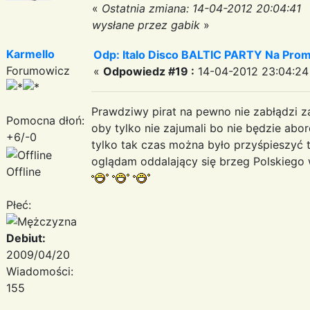
«
Ostatnia zmiana: 14-04-2012 20:04:41
wysłane przez gabik
»
Karmello
Odp: Italo Disco BALTIC PARTY Na Promi
Forumowicz
«
Odpowiedz #19 :
14-04-2012 23:04:24
Prawdziwy pirat na pewno nie zabłądzi 
Pomocna dłoń:
oby tylko nie zajumali bo nie będzie ab
+6/-0
tylko tak czas można było przyśpieszyć 
oglądam oddalający się brzeg Polskiego
Offline
Płeć:
Debiut:
2009/04/20
Wiadomości:
155