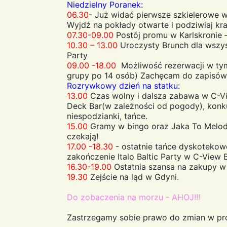
Niedzielny Poranek:
06.30
- Już widać pierwsze szkielerowe w
Wyjdź na pokłady otwarte i podziwiaj kra
07.30-09.00
Postój promu w Karlskronie –
10.30 – 13.00
Uroczysty Brunch dla wszyst
Party
09.00 -18.00
Możliwość rezerwacji w tym
grupy po 14 osób) Zachęcam do zapisów 
Rozrywkowy dzień na statku:
13.00
Czas wolny i dalsza zabawa w C-Vi
Deck Bar(w zależności od pogody), konk
niespodzianki, tańce.
15.00
Gramy w bingo oraz Jaka To Melod
czekają!
17.00 -18.30
- ostatnie tańce dyskotekowe
zakończenie Italo Baltic Party w C-View B
16.30-19.00
Ostatnia szansa na zakupy w 
19.30
Zejście na ląd w Gdyni.
Do zobaczenia na morzu - AHOJ!!!
Zastrzegamy sobie prawo do zmian w pr