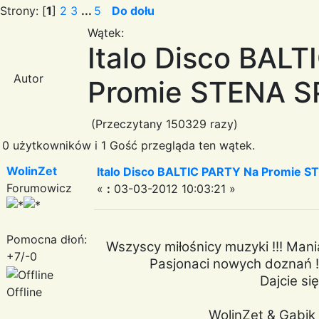
Strony: [
1
]
2
3
...
5
Do dołu
Wątek:
Italo Disco BAL
Autor
Promie STENA SPI
(Przeczytany 150329 razy)
0 użytkowników i 1 Gość przegląda ten wątek.
WolinZet
Italo Disco BALTIC PARTY Na Promie ST
Forumowicz
«
:
03-03-2012 10:03:21 »
Pomocna dłoń:
Wszyscy miłośnicy muzyki !!! Mania
+7/-0
Pasjonaci nowych doznań !!
Dajcie się
Offline
WolinZet & Gabik 