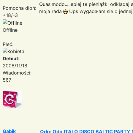
Quasimodo....lepiej te pieniążki odkładaj 
Pomocna dłoń:
moja rada
Ups wygadałam sie o jednej 
+18/-3
Offline
Płeć:
Debiut:
2008/11/18
Wiadomości:
567
Gabik
Odp: Odp.ITALO DISCO BALTIC PARTY N