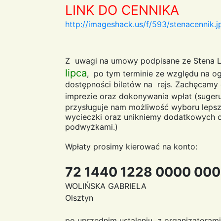
LINK DO CENNIKA
http://imageshack.us/f/593/stenacennik.j
Z uwagi na umowy podpisane ze Stena 
lipca
, po tym terminie ze względu na og
dostępności biletów na rejs. Zachęcamy 
imprezie oraz dokonywania wpłat (suge
przysługuje nam możliwość wyboru lepsz
wycieczki oraz unikniemy dodatkowych 
podwyżkami.)
Wpłaty prosimy kierować na konto:
72 1440 1228 0000 00
WOLIŃSKA GABRIELA
Olsztyn
po uprzednim ustaleniu z organizatorami