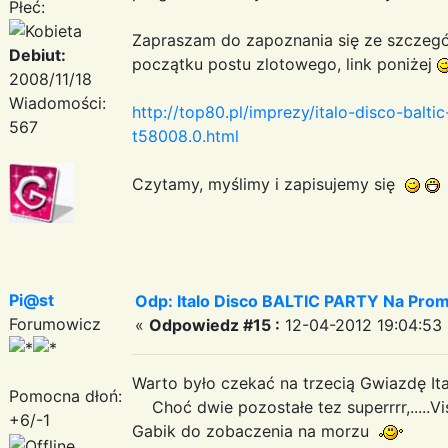
Płeć:
Zapraszam do zapoznania się ze szczegó
Debiut:
początku postu zlotowego, link poniżej
2008/11/18
Wiadomości:
http://top80.pl/imprezy/italo-disco-balti
567
t58008.0.html
Czytamy, myślimy i zapisujemy się
Pi@st
Odp: Italo Disco BALTIC PARTY Na Promi
Forumowicz
«
Odpowiedz #15 :
12-04-2012 19:04:53 
Warto było czekać na trzecią Gwiazdę Ita
Pomocna dłoń:
Choć dwie pozostałe tez superrrr,.....V
+6/-1
Gabik do zobaczenia na morzu