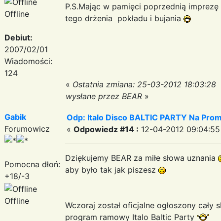
P.S.Mając w pamięci poprzednią imprezę 
Offline
tego drżenia pokładu i bujania
Debiut:
2007/02/01
Wiadomości:
124
«
Ostatnia zmiana: 25-03-2012 18:03:28
wysłane przez BEAR
»
Gabik
Odp: Italo Disco BALTIC PARTY Na Promi
Forumowicz
«
Odpowiedz #14 :
12-04-2012 09:04:55
Dziękujemy BEAR za miłe słowa uznania
Pomocna dłoń:
aby było tak jak piszesz
+18/-3
Offline
Wczoraj został oficjalne ogłoszony cały s
program ramowy Italo Baltic Party