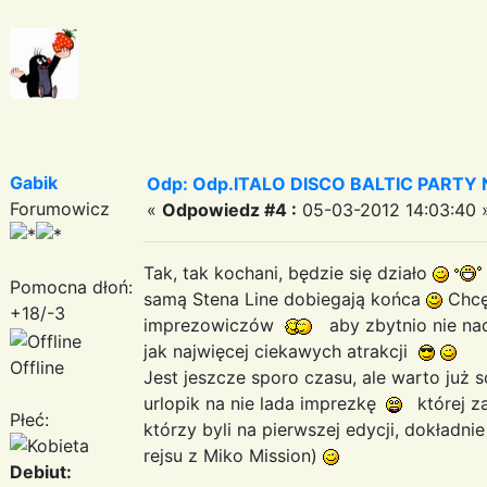
Gabik
Odp: Odp.ITALO DISCO BALTIC PARTY N
Forumowicz
«
Odpowiedz #4 :
05-03-2012 14:03:40 
Tak, tak kochani, będzie się działo
Pomocna dłoń:
samą Stena Line dobiegają końca
Chcę,
+18/-3
imprezowiczów
aby zbytnio nie na
jak najwięcej ciekawych atrakcji
Offline
Jest jeszcze sporo czasu, ale warto już 
urlopik na nie lada imprezkę
której z
Płeć:
którzy byli na pierwszej edycji, dokładn
rejsu z Miko Mission)
Debiut: