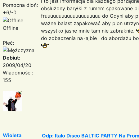
I to jest informacja dla każdego porząd
Pomocna dłoń:
obsłużony baryłki z rumem spakowane bil
+6/-0
fruuuuuuuuuuuuuuuuuuuu do Gdyni aby pr
ważne balast zapakować aby pion utrzyma
Offline
wszystko jasne mnie tam nie zabraknie.
do zobaczenia na łajbie i do abordażu b
Płeć:
Debiut:
2009/04/20
Wiadomości:
155
Wioleta
Odp: Italo Disco BALTIC PARTY Na Promi