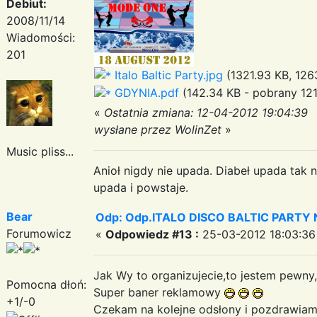
Debiut:
2008/11/14
Wiadomości:
201
Italo Baltic Party.jpg
(1321.93 KB, 126
GDYNIA.pdf
(142.34 KB - pobrany 121
«
Ostatnia zmiana: 12-04-2012 19:04:39
wysłane przez WolinZet
»
Music pliss...
Anioł nigdy nie upada. Diabeł upada tak n
upada i powstaje.
Bear
Odp: Odp.ITALO DISCO BALTIC PARTY N
Forumowicz
«
Odpowiedz #13 :
25-03-2012 18:03:36
Jak Wy to organizujecie,to jestem pewny
Pomocna dłoń:
Super baner reklamowy
+1/-0
Czekam na kolejne odsłony i pozdrawi