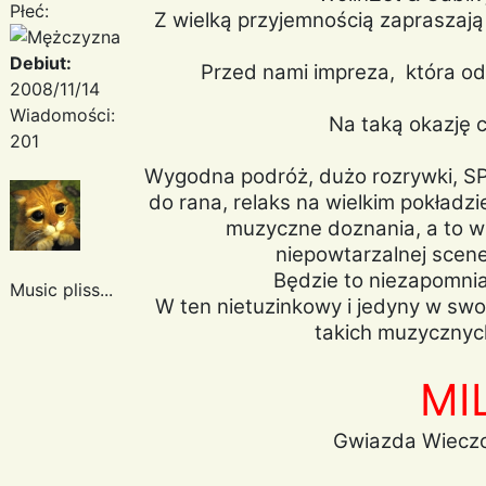
Płeć:
Z wielką przyjemnością zapraszaj
Debiut:
Przed nami impreza, która od
2008/11/14
Wiadomości:
Na taką okazję c
201
Wygodna podróż, dużo rozrywki, SP
do rana, relaks na wielkim pokładz
muzyczne doznania, a to w
niepowtarzalnej scene
Będzie to niezapomnia
Music pliss...
W ten nietuzinkowy i jedyny w swo
takich muzycznych
MI
Gwiazda Wieczo