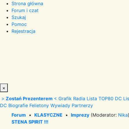
Strona główna
Forum i czat
Szukaj
Pomoc
Rejestracja
×
>
Zostań Prezenterem
<
Grafik Radia
Lista TOP80 DC
Li
DC
Biografie
Felietony
Wywiady
Partnerzy
Forum
•
KLASYCZNE
•
Imprezy
(Moderator:
Nika
STENA SPIRIT !!!