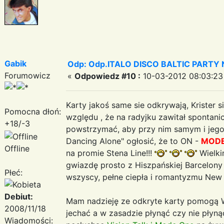
Gabik
Odp: Odp.ITALO DISCO BALTIC PARTY N
Forumowicz
«
Odpowiedz #10 :
10-03-2012 08:03:23
Karty jakoś same sie odkrywają, Krister
Pomocna dłoń:
względu , że na radyjku zawitał spontan
+18/-3
powstrzymać, aby przy nim samym i jego 
Dancing Alone" ogłosić, że to ON -
MODE
Offline
na promie Stena Line!!!
Wielki
gwiazdę prosto z Hiszpańskiej Barcelon
Płeć:
wszyscy, pełne ciepła i romantyzmu New 
Debiut:
Mam nadzieję ze odkryte karty pomogą W
2008/11/18
jechać a w zasadzie płynąć czy nie płyn
Wiadomości: