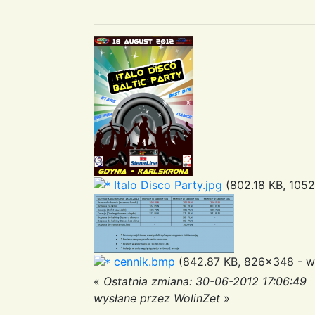
Italo Disco Party.jpg
(802.18 KB, 1052
cennik.bmp
(842.87 KB, 826x348 - wy
«
Ostatnia zmiana: 30-06-2012 17:06:49
wysłane przez WolinZet
»