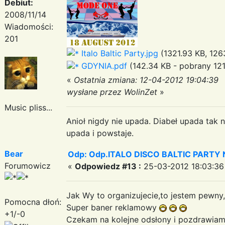
Debiut:
2008/11/14
Wiadomości:
201
Italo Baltic Party.jpg
(1321.93 KB, 126
GDYNIA.pdf
(142.34 KB - pobrany 121
«
Ostatnia zmiana: 12-04-2012 19:04:39
wysłane przez WolinZet
»
Music pliss...
Anioł nigdy nie upada. Diabeł upada tak n
upada i powstaje.
Bear
Odp: Odp.ITALO DISCO BALTIC PARTY N
Forumowicz
«
Odpowiedz #13 :
25-03-2012 18:03:36
Jak Wy to organizujecie,to jestem pewny
Pomocna dłoń:
Super baner reklamowy
+1/-0
Czekam na kolejne odsłony i pozdrawi