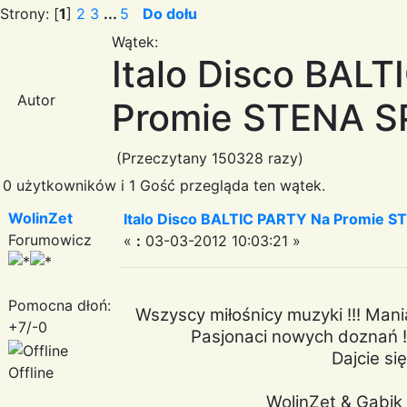
Strony: [
1
]
2
3
...
5
Do dołu
Wątek:
Italo Disco BAL
Autor
Promie STENA SPI
(Przeczytany 150328 razy)
0 użytkowników i 1 Gość przegląda ten wątek.
WolinZet
Italo Disco BALTIC PARTY Na Promie ST
Forumowicz
«
:
03-03-2012 10:03:21 »
Pomocna dłoń:
Wszyscy miłośnicy muzyki !!! Mania
+7/-0
Pasjonaci nowych doznań !!
Dajcie się
Offline
WolinZet & Gabik 