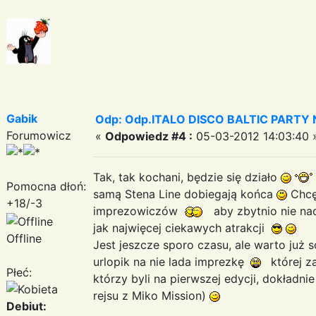
Gabik
Odp: Odp.ITALO DISCO BALTIC PARTY N
Forumowicz
«
Odpowiedz #4 :
05-03-2012 14:03:40 
Tak, tak kochani, będzie się działo
Pomocna dłoń:
samą Stena Line dobiegają końca
Chcę,
+18/-3
imprezowiczów
aby zbytnio nie na
jak najwięcej ciekawych atrakcji
Offline
Jest jeszcze sporo czasu, ale warto już 
urlopik na nie lada imprezkę
której z
Płeć:
którzy byli na pierwszej edycji, dokładn
rejsu z Miko Mission)
Debiut: