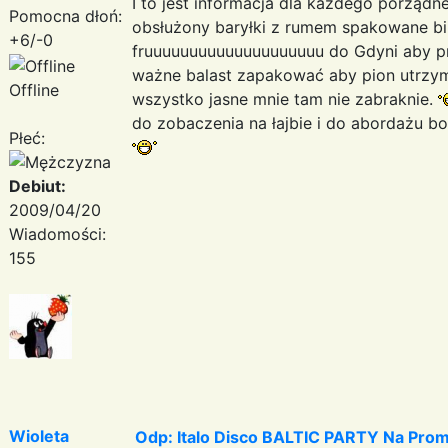
I to jest informacja dla każdego porząd
Pomocna dłoń:
obsłużony baryłki z rumem spakowane bil
+6/-0
fruuuuuuuuuuuuuuuuuuuu do Gdyni aby pr
ważne balast zapakować aby pion utrzyma
Offline
wszystko jasne mnie tam nie zabraknie.
do zobaczenia na łajbie i do abordażu b
Płeć:
Debiut:
2009/04/20
Wiadomości:
155
Wioleta
Odp: Italo Disco BALTIC PARTY Na Promi