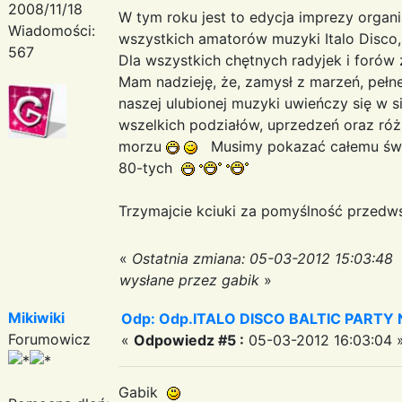
2008/11/18
W tym roku jest to edycja imprezy orga
Wiadomości:
wszystkich amatorów muzyki Italo Disco,
567
Dla wszystkich chętnych radyjek i foró
Mam nadzieję, że, zamysł z marzeń, pełnej
naszej ulubionej muzyki uwieńczy się w si
wszelkich podziałów, uprzedzeń oraz róż
morzu
Musimy pokazać całemu świat
80-tych
Trzymajcie kciuki za pomyślność przedw
«
Ostatnia zmiana: 05-03-2012 15:03:48
wysłane przez gabik
»
Mikiwiki
Odp: Odp.ITALO DISCO BALTIC PARTY N
Forumowicz
«
Odpowiedz #5 :
05-03-2012 16:03:04 
Gabik