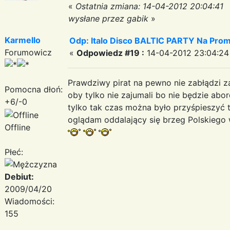
«
Ostatnia zmiana: 14-04-2012 20:04:41
wysłane przez gabik
»
Karmello
Odp: Italo Disco BALTIC PARTY Na Promi
Forumowicz
«
Odpowiedz #19 :
14-04-2012 23:04:24
Prawdziwy pirat na pewno nie zabłądzi 
Pomocna dłoń:
oby tylko nie zajumali bo nie będzie ab
+6/-0
tylko tak czas można było przyśpieszyć 
oglądam oddalający się brzeg Polskiego
Offline
Płeć:
Debiut:
2009/04/20
Wiadomości:
155