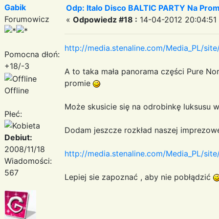
Gabik
Odp: Italo Disco BALTIC PARTY Na Promi
Forumowicz
«
Odpowiedz #18 :
14-04-2012 20:04:51
http://media.stenaline.com/Media_PL/sit
Pomocna dłoń:
+18/-3
A to taka mała panorama części Pure N
promie
Offline
Może skusicie się na odrobinkę luksusu 
Płeć:
Dodam jeszcze rozkład naszej imprezowej
Debiut:
2008/11/18
http://media.stenaline.com/Media_PL/si
Wiadomości:
567
Lepiej sie zapoznać , aby nie pobłądzić