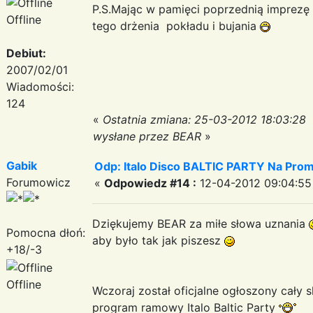
P.S.Mając w pamięci poprzednią imprezę 
Offline
tego drżenia pokładu i bujania
Debiut:
2007/02/01
Wiadomości:
124
«
Ostatnia zmiana: 25-03-2012 18:03:28
wysłane przez BEAR
»
Gabik
Odp: Italo Disco BALTIC PARTY Na Promi
Forumowicz
«
Odpowiedz #14 :
12-04-2012 09:04:55
Dziękujemy BEAR za miłe słowa uznania
Pomocna dłoń:
aby było tak jak piszesz
+18/-3
Offline
Wczoraj został oficjalne ogłoszony cały s
program ramowy Italo Baltic Party