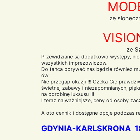
MOD
ze słoneczn
VISIO
ze S
Przewidziane są dodatkowo występy, ni
wszystkich imprezowiczów.
Do tańca porywać nas będzie również mu
ów
Nie przegap okazji !!! Czeka Cię prawd
świetnej zabawy i niezapomnianych, pięk
na odrobinę luksusu !!!
I teraz najważniejsze, ceny od osoby zac
A oto cennik i dostępne opcje podczas re
GDYNIA-KARLSKRONA 18