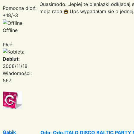
Quasimodo....lepiej te pieniążki odkładaj 
Pomocna dłoń:
moja rada
Ups wygadałam sie o jednej 
+18/-3
Offline
Płeć:
Debiut:
2008/11/18
Wiadomości:
567
Gabik
Odp: Odp.ITALO DISCO BALTIC PARTY N