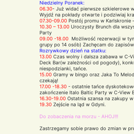
Niedzielny Poranek:
06.30
- Już widać pierwsze szkielerowe w
Wyjdź na pokłady otwarte i podziwiaj kra
07.30-09.00
Postój promu w Karlskronie –
10.30 – 13.00
Uroczysty Brunch dla wszyst
Party
09.00 -18.00
Możliwość rezerwacji w tym
grupy po 14 osób) Zachęcam do zapisów 
Rozrywkowy dzień na statku:
13.00
Czas wolny i dalsza zabawa w C-Vi
Deck Bar(w zależności od pogody), konk
niespodzianki, tańce.
15.00
Gramy w bingo oraz Jaka To Melod
czekają!
17.00 -18.30
- ostatnie tańce dyskotekowe
zakończenie Italo Baltic Party w C-View B
16.30-19.00
Ostatnia szansa na zakupy w 
19.30
Zejście na ląd w Gdyni.
Do zobaczenia na morzu - AHOJ!!!
Zastrzegamy sobie prawo do zmian w pr