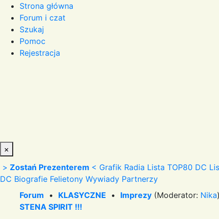
Strona główna
Forum i czat
Szukaj
Pomoc
Rejestracja
×
>
Zostań Prezenterem
<
Grafik Radia
Lista TOP80 DC
Li
DC
Biografie
Felietony
Wywiady
Partnerzy
Forum
•
KLASYCZNE
•
Imprezy
(Moderator:
Nika
STENA SPIRIT !!!