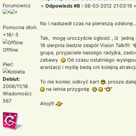
Forumowicz
«
Odpowiedz #8 :
08-03-2012 21:03:19 
No i nadszedł czas na pierwszą odsłonę..
Pomocna dłoń:
+18/-3
Tak, mogę uroczyście ogłosić , iż jedną
18 sierpnia bedzie zespół Vision Talk!!!!
Offline
grupa, przyjaciele naszego radyjka, zado
zabawy
Od czasu ostatniego występu 
Płeć:
aranżacji i myślę bedą oni kolejną atrakcj
Debiut:
To nie koniec odkryć kart
, prosze dale
2008/11/18
na letnia przygodę
Wiadomości:
567
Ahoj!!!