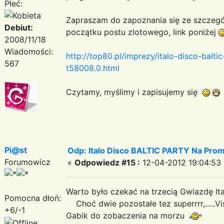
Płeć:
Zapraszam do zapoznania się ze szczegó
Debiut:
początku postu zlotowego, link poniżej
2008/11/18
Wiadomości:
http://top80.pl/imprezy/italo-disco-balti
567
t58008.0.html
Czytamy, myślimy i zapisujemy się
Pi@st
Odp: Italo Disco BALTIC PARTY Na Promi
Forumowicz
«
Odpowiedz #15 :
12-04-2012 19:04:53 
Warto było czekać na trzecią Gwiazdę Ita
Pomocna dłoń:
Choć dwie pozostałe tez superrrr,.....V
+6/-1
Gabik do zobaczenia na morzu