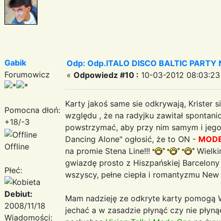
Gabik
Odp: Odp.ITALO DISCO BALTIC PARTY N
Forumowicz
«
Odpowiedz #10 :
10-03-2012 08:03:23
Karty jakoś same sie odkrywają, Krister
Pomocna dłoń:
względu , że na radyjku zawitał spontan
+18/-3
powstrzymać, aby przy nim samym i jego 
Dancing Alone" ogłosić, że to ON -
MODE
Offline
na promie Stena Line!!!
Wielki
gwiazdę prosto z Hiszpańskiej Barcelon
Płeć:
wszyscy, pełne ciepła i romantyzmu New 
Debiut:
Mam nadzieję ze odkryte karty pomogą W
2008/11/18
jechać a w zasadzie płynąć czy nie płyn
Wiadomości: