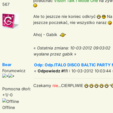
posłuchac
Vision Talk i Mode One
na żyw
567
Ale to jeszcze nie koniec odkryć
Na 
jeszcze poczekać, nie wszystko naraz
Ahoj - Gabik
«
Ostatnia zmiana: 10-03-2012 09:03:02
wysłane przez gabik
»
Bear
Odp: Odp.ITALO DISCO BALTIC PARTY N
Forumowicz
«
Odpowiedz #11 :
10-03-2012 10:03:44 
Czekamy
nie
...CIERPLIWIE
Pomocna dłoń:
+1/-0
Offline