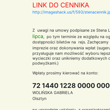
LINK DO CENNIKA
http://imageshack.us/f/593/stenacennik.j
Z uwagi na umowy podpisane ze Stena 
lipca
, po tym terminie ze względu na og
dostępności biletów na rejs. Zachęcamy 
imprezie oraz dokonywania wpłat (suge
przysługuje nam możliwość wyboru lepsz
wycieczki oraz unikniemy dodatkowych 
podwyżkami.)
Wpłaty prosimy kierować na konto:
72 1440 1228 0000 00
WOLIŃSKA GABRIELA
Olsztyn
po uprzednim ustaleniu z organizatorami