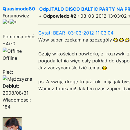
Quasimodo80
Odp.ITALO DISCO BALTIC PARTY NA PRO
Forumowicz
«
Odpowiedz #2 :
03-03-2012 13:03:02 
Cytat: BEAR 03-03-2012 11:03:04
Pomocna dłoń:
Wow super-czekam na szczegóły
+4/-0
Czuję w kościach powtórkę z rozrywki z r
Offline
pogoda letnia więc cały pokład do dyspoz
Już zaczynam śledzić temat
Płeć:
ps. A swoją drogę to już rok mija jak by
Debiut:
Wami z topikami! Jak ten czas zapier..dzi
2008/08/31
Wiadomości:
184