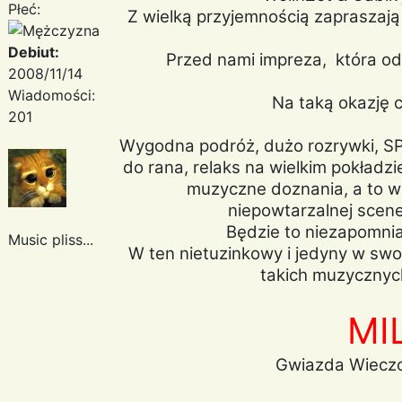
Płeć:
Z wielką przyjemnością zapraszaj
Debiut:
Przed nami impreza, która od
2008/11/14
Wiadomości:
Na taką okazję c
201
Wygodna podróż, dużo rozrywki, SP
do rana, relaks na wielkim pokładz
muzyczne doznania, a to w
niepowtarzalnej scene
Będzie to niezapomnia
Music pliss...
W ten nietuzinkowy i jedyny w swo
takich muzycznych
MI
Gwiazda Wieczo