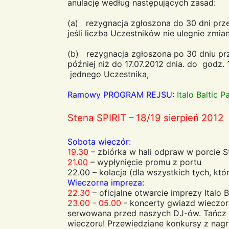
anulację według następujących zasad:
(a) rezygnacja zgłoszona do 30 dni prze
jeśli liczba Uczestników nie ulegnie zmia
(b) rezygnacja zgłoszona po 30 dniu prz
później niż do 17.07.2012 dnia. do godz
jednego Uczestnika,
Ramowy PROGRAM REJSU:
Italo Baltic P
Stena SPIRIT – 18/19 sierpień 2012
Sobota wieczór:
19.30
– zbiórka w hali odpraw w porcie S
21.00
– wypłynięcie promu z portu
22.00 – kolacja (dla wszystkich tych, któ
Wieczorna impreza:
22.30
– oficjalne otwarcie imprezy Italo 
23.00 - 05.00
- koncerty gwiazd wieczor
serwowana przed naszych DJ-ów. Tańcz i
wieczoru! Przewiedziane konkursy z nag