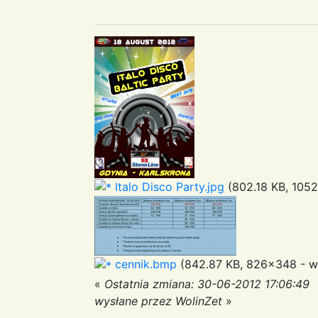
Italo Disco Party.jpg
(802.18 KB, 1052
cennik.bmp
(842.87 KB, 826x348 - wy
«
Ostatnia zmiana: 30-06-2012 17:06:49
wysłane przez WolinZet
»