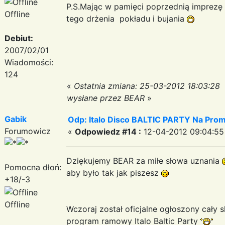
P.S.Mając w pamięci poprzednią imprezę 
Offline
tego drżenia pokładu i bujania
Debiut:
2007/02/01
Wiadomości:
124
«
Ostatnia zmiana: 25-03-2012 18:03:28
wysłane przez BEAR
»
Gabik
Odp: Italo Disco BALTIC PARTY Na Promi
Forumowicz
«
Odpowiedz #14 :
12-04-2012 09:04:55
Dziękujemy BEAR za miłe słowa uznania
Pomocna dłoń:
aby było tak jak piszesz
+18/-3
Offline
Wczoraj został oficjalne ogłoszony cały s
program ramowy Italo Baltic Party