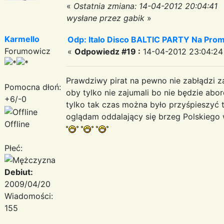
«
Ostatnia zmiana: 14-04-2012 20:04:41
wysłane przez gabik
»
Karmello
Odp: Italo Disco BALTIC PARTY Na Promi
Forumowicz
«
Odpowiedz #19 :
14-04-2012 23:04:24
Prawdziwy pirat na pewno nie zabłądzi 
Pomocna dłoń:
oby tylko nie zajumali bo nie będzie ab
+6/-0
tylko tak czas można było przyśpieszyć 
oglądam oddalający się brzeg Polskiego
Offline
Płeć:
Debiut:
2009/04/20
Wiadomości:
155