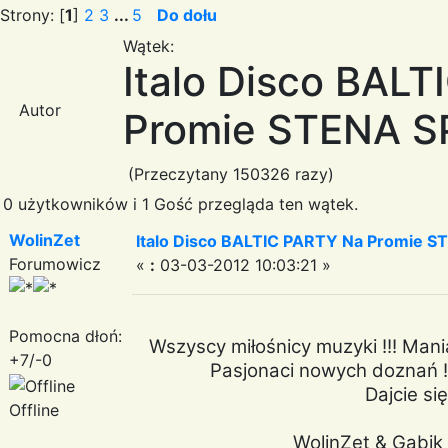
Strony: [
1
]
2
3
...
5
Do dołu
Wątek:
Italo Disco BAL
Autor
Promie STENA SPI
(Przeczytany 150326 razy)
0 użytkowników i 1 Gość przegląda ten wątek.
WolinZet
Italo Disco BALTIC PARTY Na Promie ST
Forumowicz
«
:
03-03-2012 10:03:21 »
Pomocna dłoń:
Wszyscy miłośnicy muzyki !!! Mania
+7/-0
Pasjonaci nowych doznań !!
Dajcie się
Offline
WolinZet & Gabik 