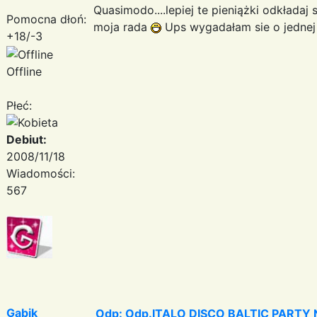
Quasimodo....lepiej te pieniążki odkładaj 
Pomocna dłoń:
moja rada
Ups wygadałam sie o jednej 
+18/-3
Offline
Płeć:
Debiut:
2008/11/18
Wiadomości:
567
Gabik
Odp: Odp.ITALO DISCO BALTIC PARTY N