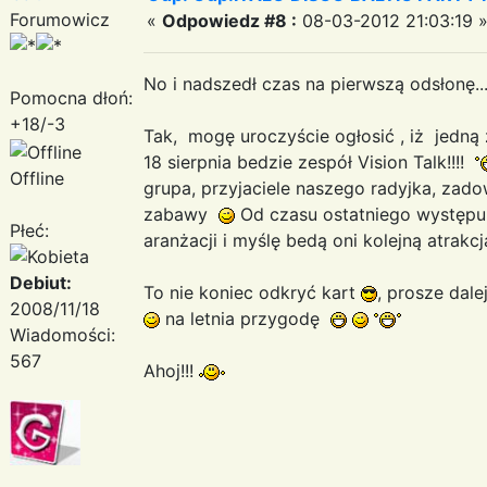
Forumowicz
«
Odpowiedz #8 :
08-03-2012 21:03:19 
No i nadszedł czas na pierwszą odsłonę..
Pomocna dłoń:
+18/-3
Tak, mogę uroczyście ogłosić , iż jedną
18 sierpnia bedzie zespół Vision Talk!!!!
Offline
grupa, przyjaciele naszego radyjka, zado
zabawy
Od czasu ostatniego występu 
Płeć:
aranżacji i myślę bedą oni kolejną atrakcj
Debiut:
To nie koniec odkryć kart
, prosze dale
2008/11/18
na letnia przygodę
Wiadomości:
567
Ahoj!!!