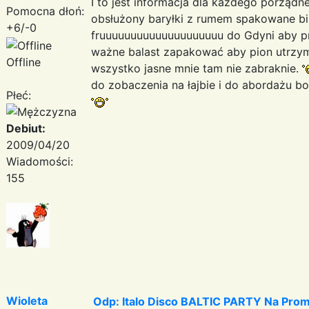
I to jest informacja dla każdego porząd
Pomocna dłoń:
obsłużony baryłki z rumem spakowane bil
+6/-0
fruuuuuuuuuuuuuuuuuuuu do Gdyni aby pr
ważne balast zapakować aby pion utrzyma
Offline
wszystko jasne mnie tam nie zabraknie.
do zobaczenia na łajbie i do abordażu b
Płeć:
Debiut:
2009/04/20
Wiadomości:
155
Wioleta
Odp: Italo Disco BALTIC PARTY Na Promi