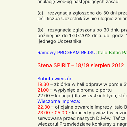
anulację według następujących zasad:
(a) rezygnacja zgłoszona do 30 dni prze
jeśli liczba Uczestników nie ulegnie zmia
(b) rezygnacja zgłoszona po 30 dniu prz
później niż do 17.07.2012 dnia. do godz
jednego Uczestnika,
Ramowy PROGRAM REJSU:
Italo Baltic P
Stena SPIRIT – 18/19 sierpień 2012
Sobota wieczór:
19.30
– zbiórka w hali odpraw w porcie S
21.00
– wypłynięcie promu z portu
22.00 – kolacja (dla wszystkich tych, któ
Wieczorna impreza:
22.30
– oficjalne otwarcie imprezy Italo 
23.00 - 05.00
- koncerty gwiazd wieczor
serwowana przed naszych DJ-ów. Tańcz i
wieczoru! Przewiedziane konkursy z nag