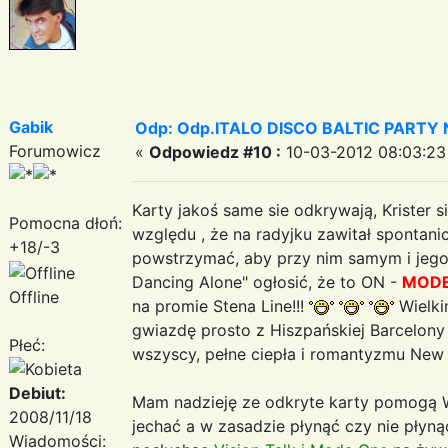
Gabik
Odp: Odp.ITALO DISCO BALTIC PARTY N
Forumowicz
«
Odpowiedz #10 :
10-03-2012 08:03:23
Karty jakoś same sie odkrywają, Krister
Pomocna dłoń:
względu , że na radyjku zawitał spontan
+18/-3
powstrzymać, aby przy nim samym i jego 
Dancing Alone" ogłosić, że to ON -
MODE
Offline
na promie Stena Line!!!
Wielki
gwiazdę prosto z Hiszpańskiej Barcelon
Płeć:
wszyscy, pełne ciepła i romantyzmu New 
Debiut:
Mam nadzieję ze odkryte karty pomogą W
2008/11/18
jechać a w zasadzie płynąć czy nie płyn
Wiadomości: