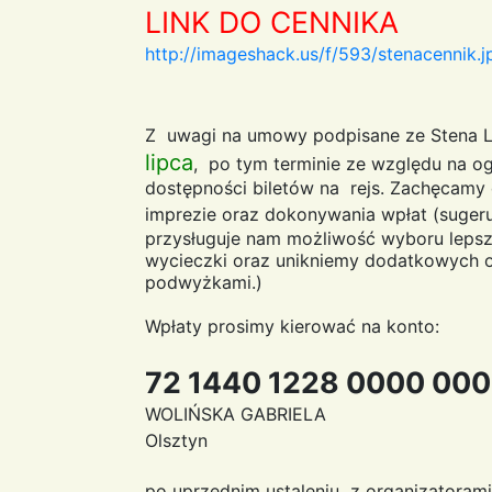
LINK DO CENNIKA
http://imageshack.us/f/593/stenacennik.j
Z uwagi na umowy podpisane ze Stena 
lipca
, po tym terminie ze względu na og
dostępności biletów na rejs. Zachęcamy 
imprezie oraz dokonywania wpłat (suge
przysługuje nam możliwość wyboru lepsz
wycieczki oraz unikniemy dodatkowych 
podwyżkami.)
Wpłaty prosimy kierować na konto:
72 1440 1228 0000 00
WOLIŃSKA GABRIELA
Olsztyn
po uprzednim ustaleniu z organizatorami