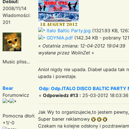
Debiut:
2008/11/14
Wiadomości:
201
Italo Baltic Party.jpg
(1321.93 KB, 126
GDYNIA.pdf
(142.34 KB - pobrany 121
«
Ostatnia zmiana: 12-04-2012 19:04:39
wysłane przez WolinZet
»
Music pliss...
Anioł nigdy nie upada. Diabeł upada tak n
upada i powstaje.
Bear
Odp: Odp.ITALO DISCO BALTIC PARTY N
Forumowicz
«
Odpowiedz #13 :
25-03-2012 18:03:36
Jak Wy to organizujecie,to jestem pewny
Pomocna dłoń:
Super baner reklamowy
+1/-0
Czekam na kolejne odsłony i pozdrawi