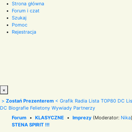
Strona główna
Forum i czat
Szukaj
Pomoc
Rejestracja
×
>
Zostań Prezenterem
<
Grafik Radia
Lista TOP80 DC
Li
DC
Biografie
Felietony
Wywiady
Partnerzy
Forum
•
KLASYCZNE
•
Imprezy
(Moderator:
Nika
STENA SPIRIT !!!