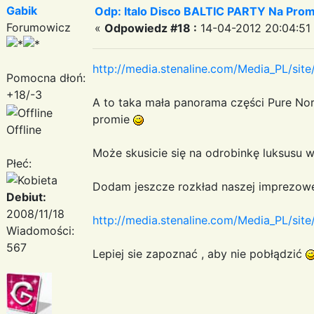
Gabik
Odp: Italo Disco BALTIC PARTY Na Promi
Forumowicz
«
Odpowiedz #18 :
14-04-2012 20:04:51
http://media.stenaline.com/Media_PL/sit
Pomocna dłoń:
+18/-3
A to taka mała panorama części Pure N
promie
Offline
Może skusicie się na odrobinkę luksusu 
Płeć:
Dodam jeszcze rozkład naszej imprezowej
Debiut:
2008/11/18
http://media.stenaline.com/Media_PL/si
Wiadomości:
567
Lepiej sie zapoznać , aby nie pobłądzić