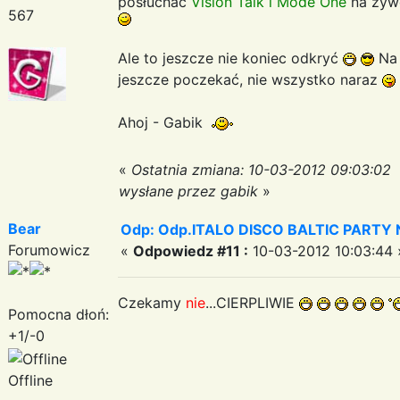
posłuchac
Vision Talk i Mode One
na żyw
567
Ale to jeszcze nie koniec odkryć
Na 
jeszcze poczekać, nie wszystko naraz
Ahoj - Gabik
«
Ostatnia zmiana: 10-03-2012 09:03:02
wysłane przez gabik
»
Bear
Odp: Odp.ITALO DISCO BALTIC PARTY N
Forumowicz
«
Odpowiedz #11 :
10-03-2012 10:03:44 
Czekamy
nie
...CIERPLIWIE
Pomocna dłoń:
+1/-0
Offline