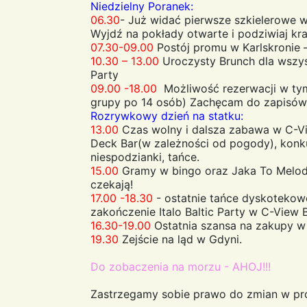
Niedzielny Poranek:
06.30
- Już widać pierwsze szkielerowe w
Wyjdź na pokłady otwarte i podziwiaj kra
07.30-09.00
Postój promu w Karlskronie –
10.30 – 13.00
Uroczysty Brunch dla wszyst
Party
09.00 -18.00
Możliwość rezerwacji w tym
grupy po 14 osób) Zachęcam do zapisów 
Rozrywkowy dzień na statku:
13.00
Czas wolny i dalsza zabawa w C-Vi
Deck Bar(w zależności od pogody), konk
niespodzianki, tańce.
15.00
Gramy w bingo oraz Jaka To Melod
czekają!
17.00 -18.30
- ostatnie tańce dyskotekowe
zakończenie Italo Baltic Party w C-View B
16.30-19.00
Ostatnia szansa na zakupy w 
19.30
Zejście na ląd w Gdyni.
Do zobaczenia na morzu - AHOJ!!!
Zastrzegamy sobie prawo do zmian w pr