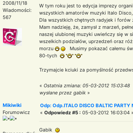
2008/11/18
W tym roku jest to edycja imprezy orga
Wiadomości:
wszystkich amatorów muzyki Italo Disco,
567
Dla wszystkich chętnych radyjek i foró
Mam nadzieję, że, zamysł z marzeń, pełnej
naszej ulubionej muzyki uwieńczy się w si
wszelkich podziałów, uprzedzeń oraz róż
morzu
Musimy pokazać całemu świat
80-tych
Trzymajcie kciuki za pomyślność przedw
«
Ostatnia zmiana: 05-03-2012 15:03:48
wysłane przez gabik
»
Mikiwiki
Odp: Odp.ITALO DISCO BALTIC PARTY N
Forumowicz
«
Odpowiedz #5 :
05-03-2012 16:03:04 
Gabik