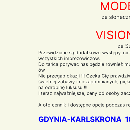
MOD
ze słoneczn
VISIO
ze S
Przewidziane są dodatkowo występy, ni
wszystkich imprezowiczów.
Do tańca porywać nas będzie również mu
ów
Nie przegap okazji !!! Czeka Cię prawd
świetnej zabawy i niezapomnianych, pięk
na odrobinę luksusu !!!
I teraz najważniejsze, ceny od osoby zac
A oto cennik i dostępne opcje podczas re
GDYNIA-KARLSKRONA 18