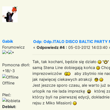
Gabik
Odp: Odp.ITALO DISCO BALTIC PARTY N
Forumowicz
«
Odpowiedz #4 :
05-03-2012 14:03:40 
Tak, tak kochani, będzie się działo
Pomocna dłoń:
samą Stena Line dobiegają końca
Chcę,
+18/-3
imprezowiczów
aby zbytnio nie na
jak najwięcej ciekawych atrakcji
Offline
Jest jeszcze sporo czasu, ale warto już 
urlopik na nie lada imprezkę
której z
Płeć:
którzy byli na pierwszej edycji, dokładn
rejsu z Miko Mission)
Debiut: