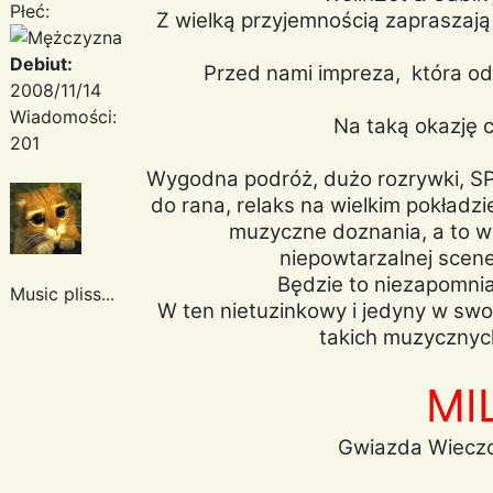
Płeć:
Z wielką przyjemnością zapraszaj
Debiut:
Przed nami impreza, która od
2008/11/14
Wiadomości:
Na taką okazję c
201
Wygodna podróż, dużo rozrywki, SP
do rana, relaks na wielkim pokładz
muzyczne doznania, a to w
niepowtarzalnej scene
Będzie to niezapomnia
Music pliss...
W ten nietuzinkowy i jedyny w swo
takich muzycznych
MI
Gwiazda Wieczo