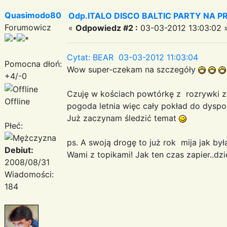
Quasimodo80
Odp.ITALO DISCO BALTIC PARTY NA PRO
Forumowicz
«
Odpowiedz #2 :
03-03-2012 13:03:02 
Cytat: BEAR 03-03-2012 11:03:04
Pomocna dłoń:
Wow super-czekam na szczegóły
+4/-0
Czuję w kościach powtórkę z rozrywki z r
Offline
pogoda letnia więc cały pokład do dyspoz
Już zaczynam śledzić temat
Płeć:
ps. A swoją drogę to już rok mija jak by
Debiut:
Wami z topikami! Jak ten czas zapier..dzi
2008/08/31
Wiadomości:
184