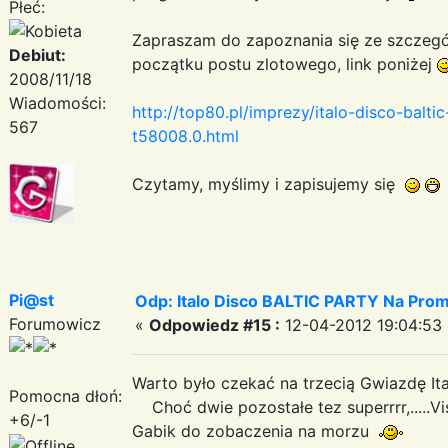
Płeć:
Zapraszam do zapoznania się ze szczegó
Debiut:
początku postu zlotowego, link poniżej
2008/11/18
Wiadomości:
http://top80.pl/imprezy/italo-disco-balti
567
t58008.0.html
Czytamy, myślimy i zapisujemy się
Pi@st
Odp: Italo Disco BALTIC PARTY Na Promi
Forumowicz
«
Odpowiedz #15 :
12-04-2012 19:04:53 
Warto było czekać na trzecią Gwiazdę Ita
Pomocna dłoń:
Choć dwie pozostałe tez superrrr,.....V
+6/-1
Gabik do zobaczenia na morzu